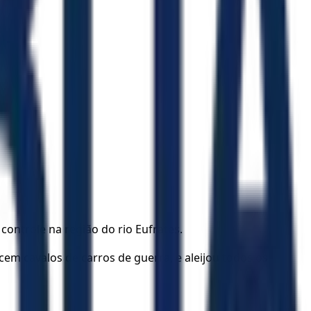
ontrole na região do rio Eufrates.
 cem cavalos de carros de guerra, e aleijou todos os