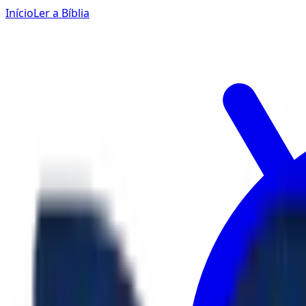
Início
Ler a Bíblia