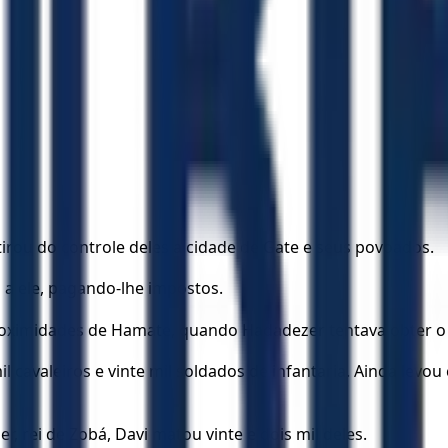
 tirou do controle deles a cidade de Gate e seus povoados.
 a ele, pagando-lhe impostos.
roximidades de Hamate, quando Hadadezer tentava obter o c
l cavaleiros e vinte mil soldados de infantaria. Ainda levou
rei de Zobá, Davi matou vinte e dois mil deles.