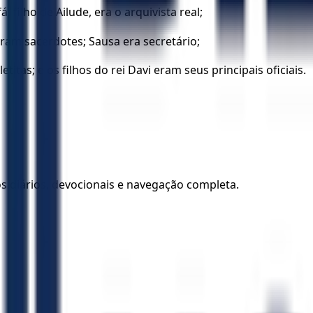
, filho de Ailude, era o arquivista real;
 eram sacerdotes; Sausa era secretário;
titas; e os filhos do rei Davi eram seus principais oficiais.
los diários, devocionais e navegação completa.