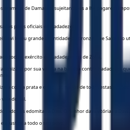
os arameus de Damasco, sujeitando-os a lhe pagarem impost
ados pelos oficiais de Hadadezer.
i Davi levou grande quantidade de bronze, que Salomão util
do todo o exército de Hadadezer, rei de Zobá,
arabenizá-lo por sua vitória na batalha contra Hadadezer, 
onze.
fizera com a prata e o ouro tomados de todas estas nações:
 vale do Sal.
o todos os edomitas a Davi. O Senhor dava vitórias a Davi 
e a justiça a todo o seu povo.