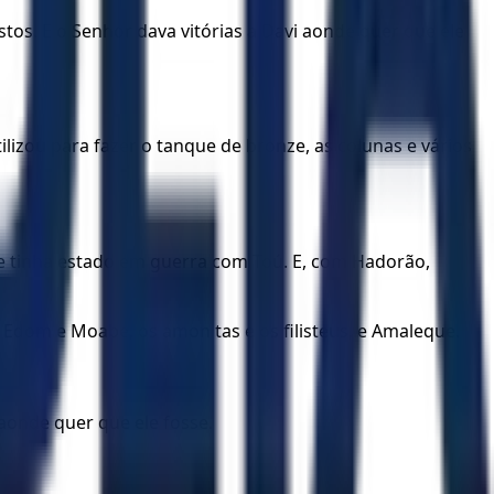
os. E o Senhor dava vitórias a Davi aonde quer que ele
izou para fazer o tanque de bronze, as colunas e vários
que tinha estado em guerra com Toú. E, com Hadorão,
 Edom e Moabe, os amonitas e os filisteus, e Amaleque.
aonde quer que ele fosse.