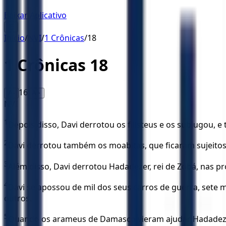
Baixar Aplicativo
☰
Início
/
NVI
/
1 Crônicas
/
18
1 Crônicas
18
16
A-
A+
NVI
1
Depois disso, Davi derrotou os filisteus e os subjugou, e
2
Davi derrotou também os moabitas, que ficaram sujeitos
3
Além disso, Davi derrotou Hadadezer, rei de Zobá, nas p
4
Davi se apossou de mil dos seus carros de guerra, sete mi
outros.
5
Quando os arameus de Damasco vieram ajudar Hadadezer, 