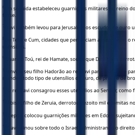
6
Em seguida estabeleceu guarnições militares no reino d
fosse.
7
Davi também levou para Jerusalém os escudos de ouro us
8
De Tebá e Cum, cidades que pertenciam a Hadadezer, o re
utensílios.
9
Quando Toú, rei de Hamate, soube que Davi tinha derrota
10
enviou seu filho Hadorão ao rei Davi para saudá-lo e p
mandou todo tipo de utensílios de ouro, de prata e de br
11
O rei Davi consagrou esses utensílios ao Senhor, como 
12
Abisai, filho de Zeruia, derrotou dezoito mil edomitas no
13
Depois colocou guarnições militares em Edom, sujeitand
14
Davi reinou sobre todo o Israel, administrando o direito 