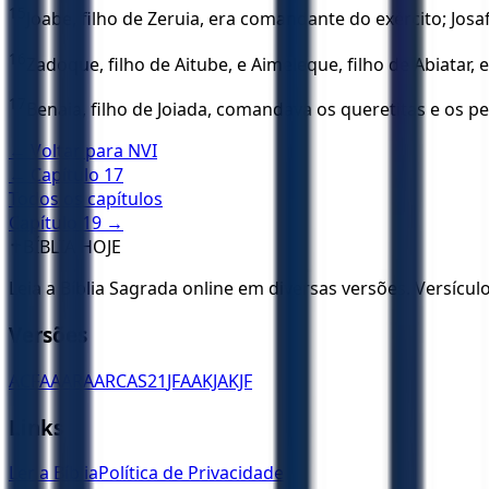
15
Joabe, filho de Zeruia, era comandante do exército; Josafá
16
Zadoque, filho de Aitube, e Aimeleque, filho de Abiatar,
17
Benaia, filho de Joiada, comandava os queretitas e os pele
← Voltar para
NVI
← Capítulo
17
Todos os capítulos
Capítulo
19
→
✝️
BÍBLIA HOJE
Leia a Bíblia Sagrada online em diversas versões. Versícu
Versões
ACF
AA
ARA
ARC
AS21
JFAA
KJA
KJF
Links
Ler a Bíblia
Política de Privacidade