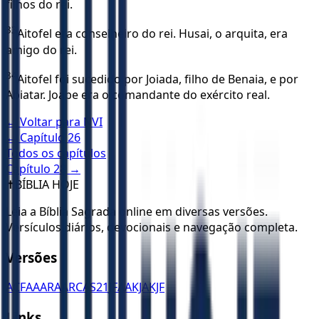
filhos do rei.
33
Aitofel era conselheiro do rei. Husai, o arquita, era
amigo do rei.
34
Aitofel foi sucedido por Joiada, filho de Benaia, e por
Abiatar. Joabe era o comandante do exército real.
← Voltar para
NVI
← Capítulo
26
Todos os capítulos
Capítulo
28
→
✝️
BÍBLIA HOJE
Leia a Bíblia Sagrada online em diversas versões.
Versículos diários, devocionais e navegação completa.
Versões
ACF
AA
ARA
ARC
AS21
JFAA
KJA
KJF
Links