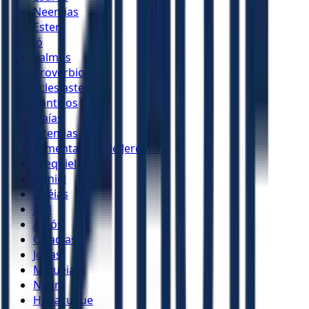
Neemias
Ester
Jó
Salmos
Provérbios
Eclesiastes
Cânticos
Isaías
Jeremias
Lamentações de Jeremias
Ezequiel
Daniel
Oséias
Joel
Amós
Obadias
Jonas
Miquéias
Naum
Habacuque