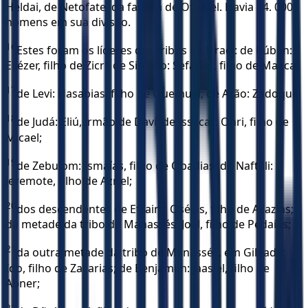
Heldai, de Netofate, da família de Otoniel. Havia 24. 000
homens em sua divisão.
16
Estes foram os líderes das tribos de Israel: de Rúben:
Eliézer, filho de Zicri; de Simeão: Sefatias, filho de Maaca;
17
de Levi: Hasabias, filho de Quemuel; de Arão: Zadoque;
18
de Judá: Eliú, irmão de Davi; de Issacar: Onri, filho de
Micael;
19
de Zebulom: Ismaías, filho de Obadias; de Naftali:
Jeremote, filho de Azriel;
20
dos descendentes de Efraim: Oséias, filho de Azazias;
da metade da tribo de Manassés: Joel, filho de Pedaías;
21
da outra metade da tribo de Manassés, em Gileade:
Ido, filho de Zacarias; de Benjamim: Jaasiel, filho de
Abner;
22