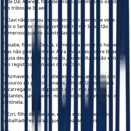
de Dã: Azareel, filho de Jeroão. Foram esses os líderes
das tribos de Israel.
23
Davi não contou os homens com menos de vinte anos,
pois o Senhor havia prometido tornar Israel tão
numeroso quanto as estrelas do céu.
24
Joabe, filho de Zeruia, começou a contar os homens,
mas não pôde terminar. A ira divina caiu sobre Israel por
causa desse recenseamento, e o resultado não entrou
nos registros históricos do rei Davi.
25
Azmavete, filho de Adiel, estava encarregado dos
tesouros do palácio. Jônatas, filho de Uzias, estava
encarregado dos depósitos do rei nos distritos
distantes, nas cidades, nos povoados e nas torres de
sentinela.
26
Ezri, filho de Quelube, estava encarregado dos
trabalhadores rurais, que cultivavam a terra.