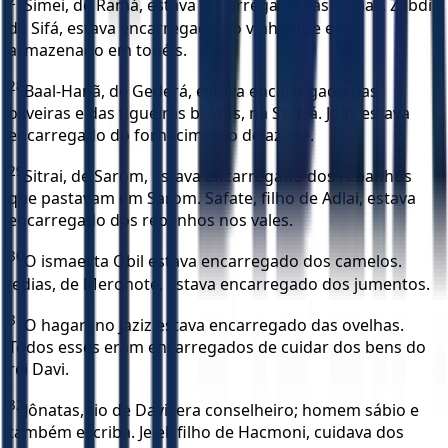
27
Simei, de Ramá, estava encarregado das vinhas. Zabdi,
de Sifá, estava encarregado do vinho que era
armazenado em tonéis.
28
Baal-Hanã, de Gederá, estava encarregado das
oliveiras e das figueiras bravas, na Sefelá. Joás estava
encarregado do fornecimento de azeite.
29
Sitrai, de Sarom, estava encarregado dos rebanhos
que pastavam em Sarom. Safate, filho de Adlai, estava
encarregado dos rebanhos nos vales.
30
O ismaelita Obil estava encarregado dos camelos.
Jedias, de Meronote, estava encarregado dos jumentos.
31
O hagareno Jaziz estava encarregado das ovelhas.
Todos esses eram encarregados de cuidar dos bens do
rei Davi.
32
Jônatas, tio de Davi, era conselheiro; homem sábio e
também escriba. Jeiel, filho de Hacmoni, cuidava dos