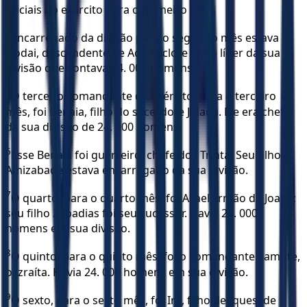
oficiais do exército para o primeiro mês.
4
Encarregado da divisão para o segundo mês estava
Dodai, descendente de Aoí; Miclote era o líder da sua
divisão que contava 24. 000 homens.
5
O terceiro comandante do exército, para o terceiro
mês, foi Benaia, filho do sacerdote Joiada. Ele era chefe
da sua divisão de 24. 000 homens.
6
Esse Benaia foi guerreiro, chefe dos Trinta. Seu filho
Amizabade estava encarregado da sua divisão.
7
O quarto, para o quarto mês, foi Asael, irmão de Joabe;
seu filho Zebadias foi seu sucessor. Havia 24. 000
homens em sua divisão.
8
O quinto, para o quinto mês, foi o comandante Samute,
o izraíta. Havia 24. 000 homens em sua divisão.
9
O sexto, para o sexto mês, foi Ira, filho de Iques, de