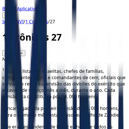
Baixar Aplicativo
☰
Início
/
NVI
/
1 Crônicas
/
27
1 Crônicas
27
16
A-
A+
NVI
1
Esta é a lista dos israelitas, chefes de famílias,
comandantes de mil e comandantes de cem; oficiais que
serviam o rei na supervisão das divisões do exército que
estavam de serviço mês a mês, durante o ano. Cada
divisão era constituída por 24. 000 homens.
2
Encarregado da primeira divisão de 24. 000 homens,
para o primeiro mês, estava Jasobeão, filho de Zabdiel.
3
Ele era descendente de Perez e chefe de todos os