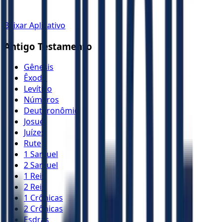
Baixar Aplicativo
Antigo Testamento
Gênesis
Êxodo
Levítico
Números
Deuteronômio
Josué
Juízes
Rute
1 Samuel
2 Samuel
1 Reis
2 Reis
1 Crônicas
2 Crônicas
Esdras