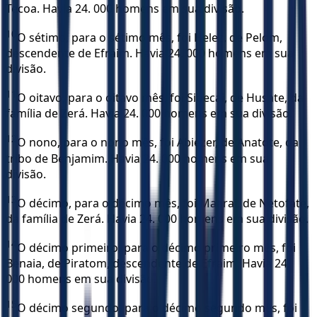
Tecoa. Havia 24. 000 homens em sua divisão.
10
O sétimo, para o sétimo mês, foi Helez, de Pelom,
descendente de Efraim. Havia 24. 000 homens em sua
divisão.
11
O oitavo, para o oitavo mês, foi Sibecai, de Husate, da
família de Zerá. Havia 24. 000 homens em sua divisão.
12
O nono, para o nono mês, foi Abiezer, de Anatote, da
tribo de Benjamim. Havia 24. 000 homens em sua
divisão.
13
O décimo, para o décimo mês, foi Maarai, de Netofate,
da família de Zerá. Havia 24. 000 homens em sua divisão.
14
O décimo primeiro, para o décimo primeiro mês, foi
Benaia, de Piratom, descendente de Efraim. Havia 24.
000 homens em sua divisão.
15
O décimo segundo, para o décimo segundo mês, foi