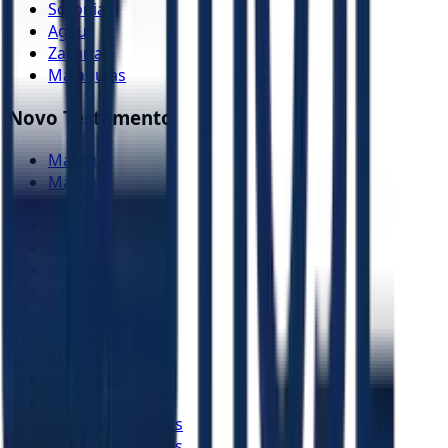
Sofonias
Ageu
Zacarias
Malaquias
Novo Testamento
Mateus
Marcos
Lucas
João
Atos
Romanos
1 Coríntios
2 Coríntios
Gálatas
Efésios
Filipenses
Colossenses
1 Tessalonicenses
2 Tessalonicenses