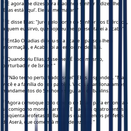
14
E agora me dizes para ir ao meu senhor e dizer-lhe:
‘Elias está aqui’. Ele vai me matar! "
15
E disse Elias: "Juro pelo nome do Senhor dos Exércitos,
a quem eu sirvo, que hoje eu me apresentarei a Acabe".
16
Então Obadias dirigiu-se a Acabe e passou-lhe a
informação, e Acabe foi ao encontro de Elias.
17
Quando viu Elias, disse-lhe: "É você mesmo,
perturbador de Israel? "
18
"Não tenho perturbado Israel", Elias respondeu. "Mas
você e a família do seu pai têm. Vocês abandonaram os
mandamentos do Senhor e seguiram os baalins.
19
Agora convoque todo o povo de Israel para encontrar-
se comigo no monte Carmelo. E traga os quatrocentos e
cinqüenta profetas de Baal e os quatrocentos profetas
de Aserá, que comem à mesa de Jezabel. "