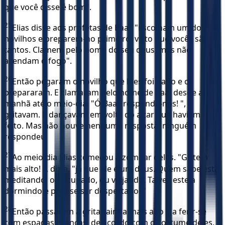
que você disse é bom".
25
Elias disse aos profetas de Baal: "Escolham um dos
novilhos e preparem-no primeiro, visto que vocês são
tantos. Clamem pelo nome do seu deus, mas não
acendam o fogo".
26
Então pegaram o novilho que lhes foi dado e o
prepararam. E clamaram pelo nome de Baal desde a
manhã até o meio-dia. "Ó Baal, responde-nos! ",
gritavam. E dançavam em volta do altar que haviam
feito. Mas não houve nenhuma resposta; ninguém
respondeu.
27
Ao meio-dia Elias começou a zombar deles. "Gritem
mais alto! ", dizia, "já que ele é um deus. Quem sabe está
meditando, ou ocupado, ou viajando. Talvez esteja
dormindo e precise ser despertado. "
28
Então passaram a gritar ainda mais alto e a ferir-se
com espadas e lanças, de acordo com o costume deles,