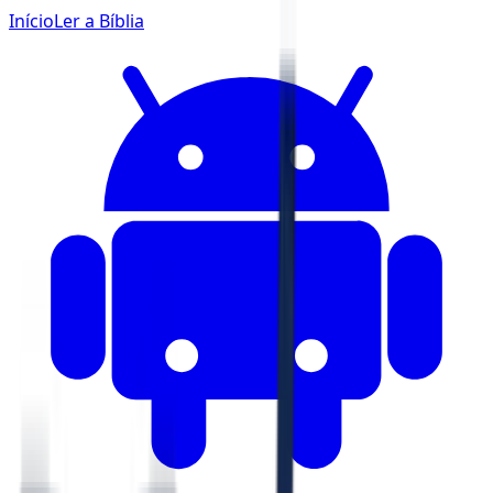
Início
Ler a Bíblia