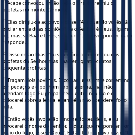
20
Acabe convocou então todo o Israel e reuniu os
profetas no monte Carmelo.
21
Elias dirigiu-se ao povo e disse: "Até quando vocês vão
oscilar entre duas opiniões? Se o Senhor é Deus, sigam-
no; mas, se Baal é Deus, sigam-no". O povo, porém, nada
respondeu.
22
Disse então Elias: "Eu sou o único que restou dos
profetas do Senhor, mas Baal tem quatrocentos e
cinqüenta profetas.
23
Tragam dois novilhos. Escolham eles um, e cortem-no
em pedaços e o ponham sobre a lenha, mas não
acendam fogo. Eu prepararei o outro novilho e o
colocarei sobre a lenha, e também não acenderei fogo
nela.
24
Então vocês invocarão o nome do seu deus, e eu
invocarei o nome do Senhor. O deus que responder por
meio do fogo, esse é Deus". Então todo o povo disse: "O