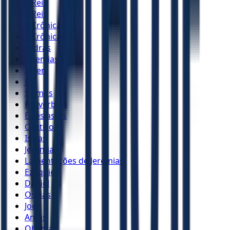
1 Reis
2 Reis
1 Crônicas
2 Crônicas
Esdras
Neemias
Ester
Jó
Salmos
Provérbios
Eclesiastes
Cânticos
Isaías
Jeremias
Lamentações de Jeremias
Ezequiel
Daniel
Oséias
Joel
Amós
Obadias