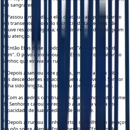
até sangrarem.
29
Passou o meio-dia, e eles continuaram profetizando
em transe até a hora do sacrifício da tarde. Mas não
houve resposta alguma; ninguém respondeu, ninguém
deu atenção.
30
Então Elias disse a todo o povo: "Aproximem-se de
mim". O povo aproximou-se, e Elias reparou o altar do
Senhor, que estava em ruínas.
31
Depois apanhou doze pedras, uma para cada tribo
dos descendentes de Jacó, a quem a palavra do Senhor
tinha sido dirigida, e disse: "Seu nome será Israel".
32
Com as pedras construiu um altar em honra do nome
do Senhor, e cavou ao redor do altar uma valeta com
capacidade de duas medidas de semente.
33
Depois arrumou a lenha, cortou o novilho em pedaços
e o pôs sobre a lenha. Então lhes disse: "Encham de