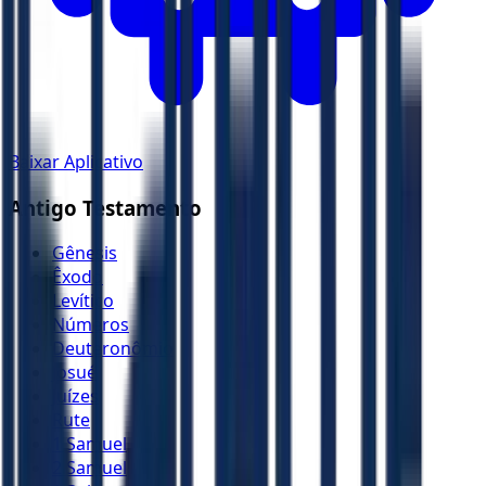
Baixar Aplicativo
Antigo Testamento
Gênesis
Êxodo
Levítico
Números
Deuteronômio
Josué
Juízes
Rute
1 Samuel
2 Samuel