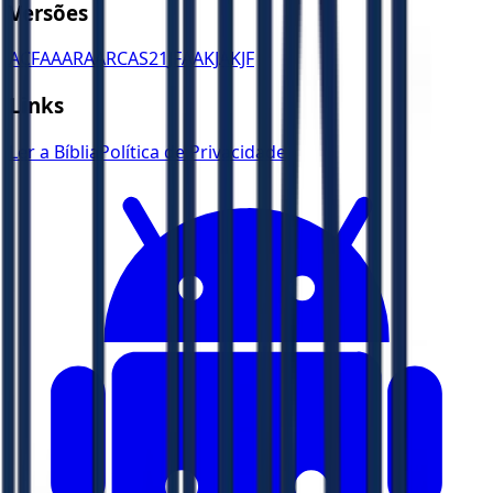
Versões
ACF
AA
ARA
ARC
AS21
JFAA
KJA
KJF
Links
Ler a Bíblia
Política de Privacidade