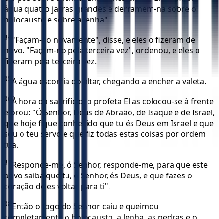
água quatro jarras grandes e derramem-na sobre o
holocausto e sobre a lenha".
34
"Façam-no novamente", disse, e eles o fizeram de
novo. "Façam-no pela terceira vez", ordenou, e eles o
fizeram pela terceira vez.
35
A água escorria do altar, chegando a encher a valeta.
36
À hora do sacrifício, o profeta Elias colocou-se à frente
e orou: "Ó Senhor, Deus de Abraão, de Isaque e de Israel,
que hoje fique conhecido que tu és Deus em Israel e que
sou o teu servo e que fiz todas estas coisas por ordem
tua.
37
Responde-me, ó Senhor, responde-me, para que este
povo saiba que tu, ó Senhor, és Deus, e que fazes o
coração deles voltar para ti".
38
Então o fogo do Senhor caiu e queimou
completamente o holocausto, a lenha, as pedras e o