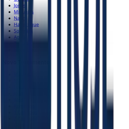
Jonas
Miquéias
Naum
Habacuque
Sofonias
Ageu
Zacarias
Malaquias
Novo Testamento
Mateus
Marcos
Lucas
João
Atos
Romanos
1 Coríntios
2 Coríntios
Gálatas