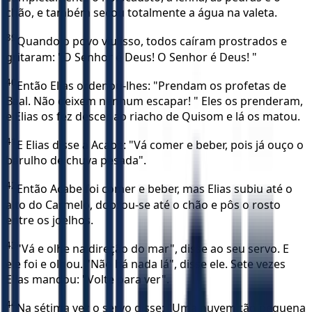
chão, e também secou totalmente a água na valeta.
39
Quando o povo viu isso, todos caíram prostrados e
gritaram: "O Senhor é Deus! O Senhor é Deus! "
40
Então Elias ordenou-lhes: "Prendam os profetas de
Baal. Não deixem nenhum escapar! " Eles os prenderam,
e Elias os fez descer ao riacho de Quisom e lá os matou.
41
E Elias disse a Acabe: "Vá comer e beber, pois já ouço o
barulho de chuva pesada".
42
Então Acabe foi comer e beber, mas Elias subiu até o
alto do Carmelo, dobrou-se até o chão e pôs o rosto
entre os joelhos.
43
"Vá e olhe na direção do mar", disse ao seu servo. E
ele foi e olhou. "Não há nada lá", disse ele. Sete vezes
Elias mandou: "Volte para ver".
44
Na sétima vez o servo disse: "Uma nuvem tão pequena