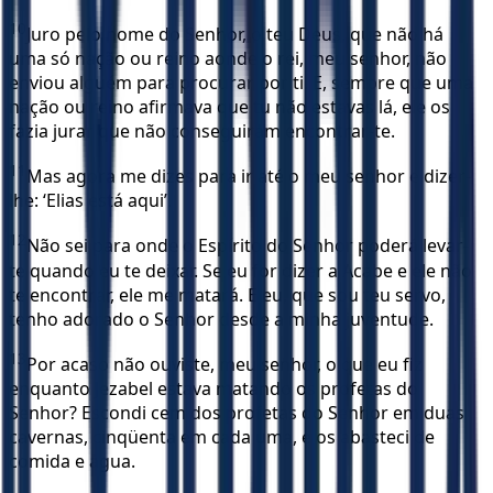
10
Juro pelo nome do Senhor, o teu Deus, que não há
uma só nação ou reino aonde o rei, meu senhor, não
enviou alguém para procurar por ti. E, sempre que uma
nação ou reino afirmava que tu não estavas lá, ele os
fazia jurar que não conseguiram encontrar-te.
11
Mas agora me dizes para ir até o meu senhor e dizer-
lhe: ‘Elias está aqui’.
12
Não sei para onde o Espírito do Senhor poderá levar-
te quando eu te deixar. Se eu for dizer a Acabe e ele não
te encontrar, ele me matará. E eu, que sou teu servo,
tenho adorado o Senhor desde a minha juventude.
13
Por acaso não ouviste, meu senhor, o que eu fiz
enquanto Jezabel estava matando os profetas do
Senhor? Escondi cem dos profetas do Senhor em duas
cavernas, cinqüenta em cada uma, e os abasteci de
comida e água.