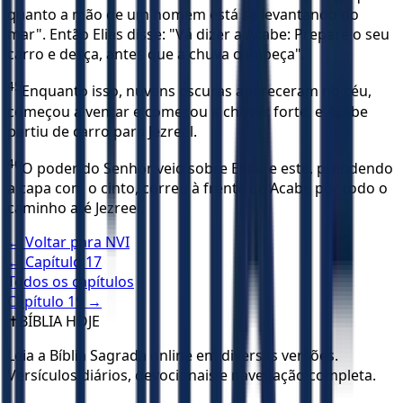
quanto a mão de um homem está se levantando do
mar". Então Elias disse: "Vá dizer a Acabe: Prepare o seu
carro e desça, antes que a chuva o impeça".
45
Enquanto isso, nuvens escuras apareceram no céu,
começou a ventar e começou a chover forte, e Acabe
partiu de carro para Jezreel.
46
O poder do Senhor veio sobre Elias, e este, prendendo
a capa com o cinto, correu à frente de Acabe por todo o
caminho até Jezreel.
← Voltar para
NVI
← Capítulo
17
Todos os capítulos
Capítulo
19
→
✝️
BÍBLIA HOJE
Leia a Bíblia Sagrada online em diversas versões.
Versículos diários, devocionais e navegação completa.