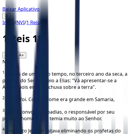
Baixar Aplicativo
☰
Início
/
NVI
/
1 Reis
/
18
1 Reis
18
16
A-
A+
NVI
1
Depois de um longo tempo, no terceiro ano da seca, a
palavra do Senhor veio a Elias: "Vá apresentar-se a
Acabe, pois enviarei chuva sobre a terra".
2
E Elias foi. Como a fome era grande em Samaria,
3
Acabe convocou Obadias, o responsável por seu
palácio, homem que temia muito ao Senhor.
4
Enquanto Jezabel estava eliminando os profetas do