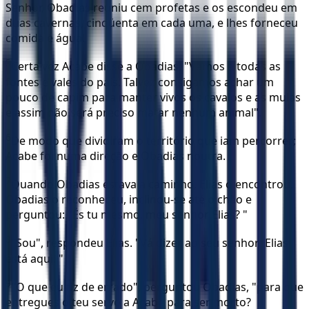
Senhor, Obadias reuniu cem profetas e os escondeu em
duas cavernas, cinqüenta em cada uma, e lhes forneceu
comida e água.
5
Certa vez Acabe disse a Obadias: "Vamos a todas as
fontes e vales do país. Talvez consigamos achar um
pouco de capim para manter vivos os cavalos e as mulas
e assim não será preciso matar nenhum animal".
6
De modo que dividiram o território que iam percorrer;
Acabe foi numa direção e Obadias noutra.
7
Quando Obadias estava a caminho, Elias o encontrou.
Obadias o reconheceu, inclinou-se até o chão e
perguntou: "És tu mesmo, meu senhor Elias? "
8
"Sou", respondeu Elias. "Vá dizer ao seu senhor: Elias
está aqui. "
9
"O que eu fiz de errado", perguntou Obadias, "para que
entregues o teu servo a Acabe para ser morto?