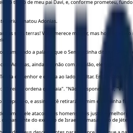
ceu no trono de meu pai Davi, e, conforme prometeu, fund
ste feriu e matou Adonias.
para as suas terras! Você merece morrer, mas hoje eu não 
le".
 cumprindo a palavra que o Senhor tinha dito em Siló a res
com Adonias, ainda que não com Absalão, ele fugiu para a 
Tenda do Senhor e estava ao lado do altar. Então Salomão or
 "O rei lhe ordena que saia". "Não", respondeu ele, "Vou mo
-o e sepulte-o, e assim você retirará de mim e da minha fa
 derramou: ele atacou dois homens mais justos e melhores 
comandante do exército de Israel, e Amasa, filho de Jéter,
obre a dos seus descendentes para sempre. Mas que a paz d