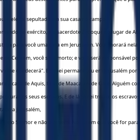
tou, e ele foi sepultado em sua casa no campo.
comando do exército, e o sacerdote Zadoque no lugar de Abi
trua para você uma casa em Jerusalém. Você morará nela e
ale de Cedrom, você será morto; e você será responsável po
servo lhe obedecerá". E Simei permaneceu em Jerusalém por
ra a casa de Aquis, filho de Maaca, rei de Gate. Alguém co
procurar os seus escravos. E de lá Simei trouxe os escravos 
tado a Jerusalém,
 pelo Senhor e não o adverti: No dia em que você for para 