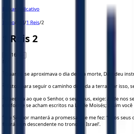
Baixar Aplicativo
☰
Início
/
NVI
/
1 Reis
/
2
1 Reis
2
16
A-
A+
NVI
1
Quando se aproximava o dia de sua morte, Davi deu inst
2
"Estou para seguir o caminho de toda a terra. Por isso, s
3
Obedeça ao que o Senhor, o seu Deus, exige: Ande nos 
conforme se acham escritos na Lei de Moisés; assim você 
4
e o Senhor manterá a promessa que me fez: ‘Se os seus 
ficará sem descendente no trono de Israel’.