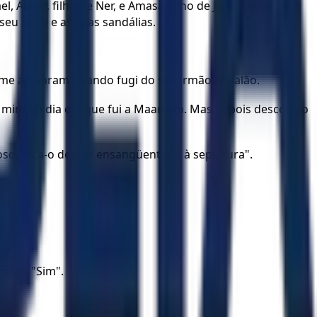
Abner, filho de Ner, e Amasa, filho de Jéter. Ele os
u cinto e as suas sandálias.
s me apoiaram quando fugi do seu irmão Absalão.
ra mim no dia em que fui a Maanaim. Mas depois desceu ao
oso, faça-o descer ensangüentado à sepultura".
ndeu: "Sim".