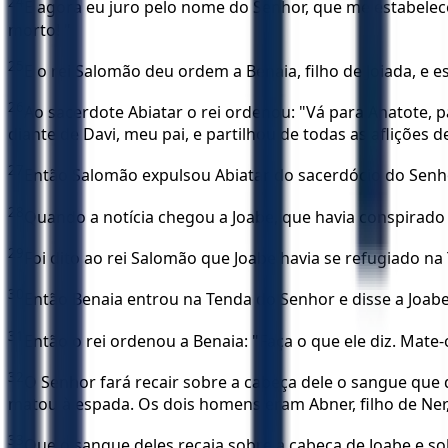
24
E agora eu juro pelo nome do Senhor, que me estabele
morto! "
25
E o rei Salomão deu ordem a Benaia, filho de Joiada, e e
26
Ao sacerdote Abiatar o rei ordenou: "Vá para Anatote, 
diante de Davi, meu pai, e partilhou de todas as aflições de
27
Então Salomão expulsou Abiatar do sacerdócio do Senhor,
28
Quando a notícia chegou a Joabe, que havia conspirado 
29
Foi dito ao rei Salomão que Joabe havia se refugiado na 
30
Então Benaia entrou na Tenda do Senhor e disse a Joabe:
31
Então o rei ordenou a Benaia: "Faça o que ele diz. Mate
32
O Senhor fará recair sobre a cabeça dele o sangue que
matou à espada. Os dois homens eram Abner, filho de Ner, 
33
Que o sangue deles recaia sobre a cabeça de Joabe e s