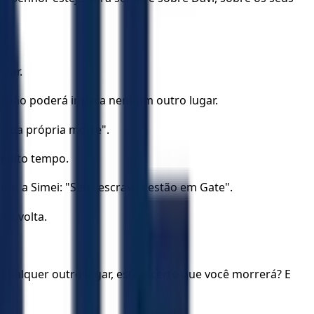
atar.
 não poderá ir para nenhum outro lugar.
r sua própria morte".
 muito tempo.
ntou a Simei: "Seus escravos estão em Gate".
de volta.
qualquer outro lugar, esteja certo que você morrerá? E