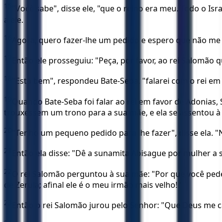
15
"Você sabe", disse ele, "que o reino era meu. Todo o Is
a ele.
16
Agora, quero fazer-lhe um pedido e espero que não me se
17
Então ele prosseguiu: "Peça, por favor, ao rei Salomão 
18
"Está bem", respondeu Bate-Seba, "falarei com o rei em 
19
Quando Bate-Seba foi falar ao rei em favor de Adonias,
trouxessem um trono para a sua mãe, e ela se assentou à 
20
"Tenho um pequeno pedido para lhe fazer", disse ela. "N
21
Então ela disse: "Dê a sunamita Abisague por mulher a 
22
O rei Salomão perguntou à sua mãe: "Por que você pede 
de Zeruia; afinal ele é o meu irmão mais velho! "
23
Então o rei Salomão jurou pelo Senhor: "Que Deus me cas