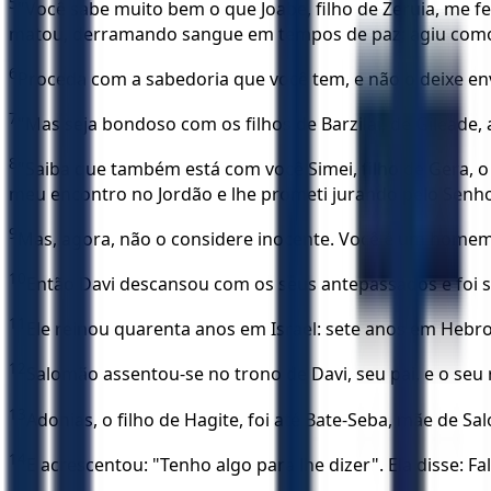
5
"Você sabe muito bem o que Joabe, filho de Zeruia, me fez;
matou, derramando sangue em tempos de paz; agiu como s
6
Proceda com a sabedoria que você tem, e não o deixe en
7
"Mas seja bondoso com os filhos de Barzilai, de Gilead
8
"Saiba que também está com você Simei, filho de Gera, o
meu encontro no Jordão e lhe prometi jurando pelo Senho
9
Mas, agora, não o considere inocente. Você é um homem s
10
Então Davi descansou com os seus antepassados e foi s
11
Ele reinou quarenta anos em Israel: sete anos em Hebro
12
Salomão assentou-se no trono de Davi, seu pai, e o seu
13
Adonias, o filho de Hagite, foi até Bate-Seba, mãe de S
14
E acrescentou: "Tenho algo para lhe dizer". Ela disse: Fal