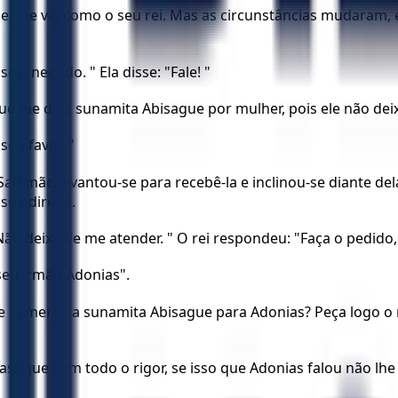
rael me via como o seu rei. Mas as circunstâncias mudaram,
ja negado. " Ela disse: "Fale! "
que me dê a sunamita Abisague por mulher, pois ele não dei
seu favor. "
 Salomão levantou-se para recebê-la e inclinou-se diante d
sua direita.
ão deixe de me atender. " O rei respondeu: "Faça o pedido,
seu irmão Adonias".
somente a sunamita Abisague para Adonias? Peça logo o rei
tigue com todo o rigor, se isso que Adonias falou não lhe 