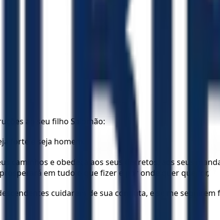
ruções ao seu filho Salomão:
eja forte e seja homem.
seus caminhos e obedeça aos seus decretos, aos seus man
prosperará em tudo o que fizer e por onde quer que for,
descendentes cuidarem de sua conduta, e se me seguirem fi