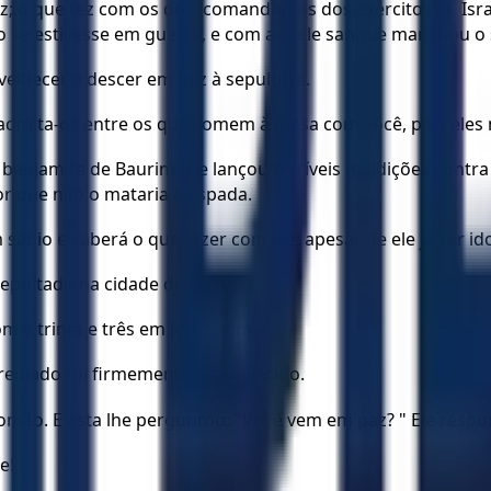
 o que fez com os dois comandantes dos exércitos de Israel, 
e estivesse em guerra, e com aquele sangue manchou o se
velhecer e descer em paz à sepultura.
e, admita-os entre os que comem à mesa com você, pois ele
 benjamita de Baurim. Ele lançou terríveis maldições cont
r que não o mataria à espada.
ábio e saberá o que fazer com ele; apesar de ele já ser id
epultado na cidade de Davi.
m e trinta e três em Jerusalém.
 reinado foi firmemente estabelecido.
alomão. E esta lhe perguntou: "Você vem em paz? " Ele respo
e!