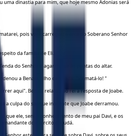
ou uma dinastia para mim, que hoje mesmo Adonias será
o matarei, pois você carregou a arca do Soberano Senhor
peito da família de Eli.
Tenda do Senhor e agarrou-se às pontas do altar.
denou a Benaia, filho de Joiada: "Vá matá-lo! "
rrer aqui". Benaia relatou ao rei a resposta de Joabe.
mília a culpa do sangue inocente que Joabe derramou.
do que ele, sem o conhecimento de meu pai Davi, e os
 comandante do exército de Judá.
o Senhor esteja para sempre sobre Davi, sobre os seus