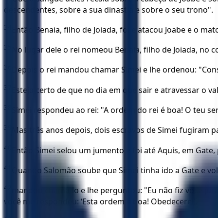
descendentes, sobre a sua dinastia e sobre o seu trono".
34
Então Benaia, filho de Joiada, foi e atacou Joabe e o ma
35
No lugar dele o rei nomeou Benaia, filho de Joiada, no 
36
Depois o rei mandou chamar Simei e lhe ordenou: "Cons
37
Esteja certo de que no dia em que sair e atravessar o v
38
Simei respondeu ao rei: "A ordem do rei é boa! O teu 
39
Mas três anos depois, dois escravos de Simei fugiram pa
40
Então Simei selou um jumento e foi até Aquis, em Gate, 
41
Quando Salomão soube que Simei tinha ido a Gate e vol
42
mandou chamá-lo e lhe perguntou: "Eu não fiz você jurar
você me respondeu: ‘Esta ordem é boa! Obedecerei’.