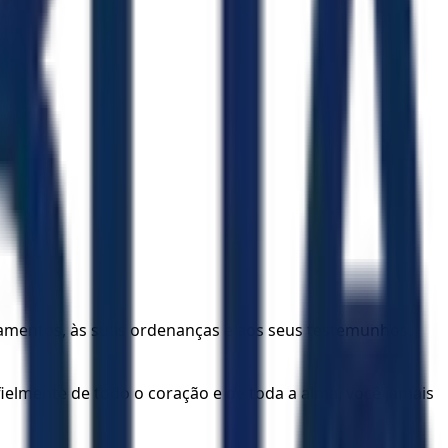
damentos, às suas ordenanças e aos seus testemunhos,
elmente de todo o coração e de toda a alma, você jamais