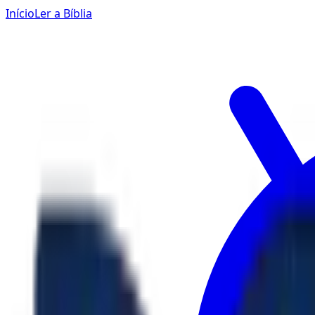
Início
Ler a Bíblia