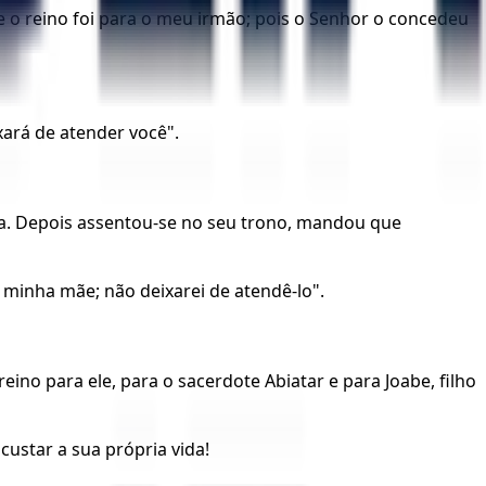
 e o reino foi para o meu irmão; pois o Senhor o concedeu
xará de atender você".
ela. Depois assentou-se no seu trono, mandou que
 minha mãe; não deixarei de atendê-lo".
no para ele, para o sacerdote Abiatar e para Joabe, filho
custar a sua própria vida!