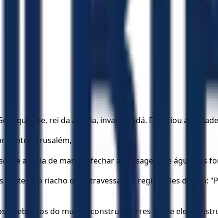
naqueribe, rei da Assíria, invadiu Judá. Ele sitiou as cidade
r contra Jerusalém,
 sobre a idéia de mandar fechar a passagem de água das fo
fontes e o riacho que atravessava a região. Eles diziam: "
quebrados do muro e construiu torres sobre ele. Construi