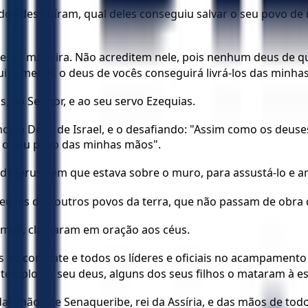
s destruíram, qual deles conseguiu salvar o seu povo de 
dessa maneira. Não acreditem nele, pois nenhum deus de qu
o menos o deus de vocês conseguirá livrá-los das minhas
, ao Senhor, e ao seu servo Ezequias.
, o Deus de Israel, e o desafiando: "Assim como os deuses
 o seu povo das minhas mãos".
o de Jerusalém que estava sobre o muro, para assustá-lo e 
deuses dos outros povos da terra, que não passam de obr
de Amoz, clamaram em oração aos céus.
e combate e todos os líderes e oficiais no acampamento do
o templo do seu deus, alguns dos seus filhos o mataram à e
as mãos de Senaqueribe, rei da Assíria, e das mãos de todos