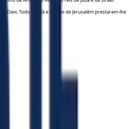
filho de Amoz, no livro dos reis de Judá e de Israel.
de Davi. Todo o Judá e o povo de Jerusalém prestaram-lhe