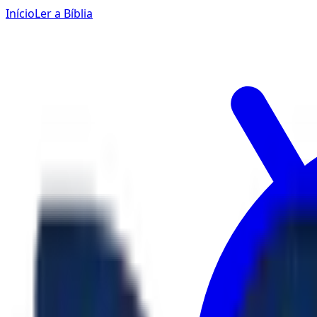
Início
Ler a Bíblia