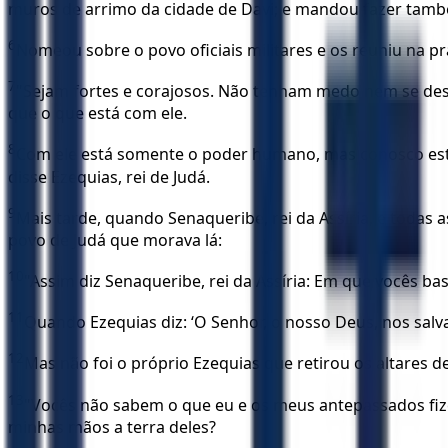
muros de arrimo da cidade de Davi; e mandou fazer tamb
6
Nomeou sobre o povo oficiais militares e os reuniu na pr
7
"Sejam fortes e corajosos. Não tenham medo nem se desa
que o que está com ele.
8
Com ele está somente o poder humano, mas conosco está 
disse Ezequias, rei de Judá.
9
Mais tarde, quando Senaqueribe, rei da Assíria, e todas
povo de Judá que morava lá:
10
"Assim diz Senaqueribe, rei da Assíria: Em que vocês 
11
Quando Ezequias diz: ‘O Senhor, o nosso Deus, nos salva
12
Mas não foi o próprio Ezequias que retirou os altares d
13
"Vocês não sabem o que eu e os meus antepassados fiz
minhas mãos a terra deles?