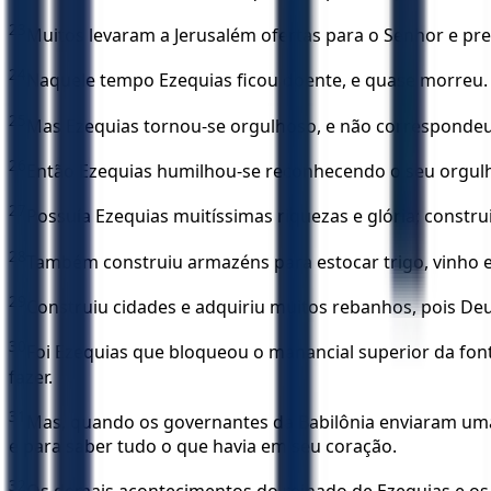
23
Muitos levaram a Jerusalém ofertas para o Senhor e pres
24
Naquele tempo Ezequias ficou doente, e quase morreu. 
25
Mas Ezequias tornou-se orgulhoso, e não correspondeu à
26
Então Ezequias humilhou-se reconhecendo o seu orgulho
27
Possuía Ezequias muitíssimas riquezas e glória; construi
28
Também construiu armazéns para estocar trigo, vinho e 
29
Construiu cidades e adquiriu muitos rebanhos, pois Deu
30
Foi Ezequias que bloqueou o manancial superior da font
fazer.
31
Mas, quando os governantes da Babilônia enviaram uma 
e para saber tudo o que havia em seu coração.
32