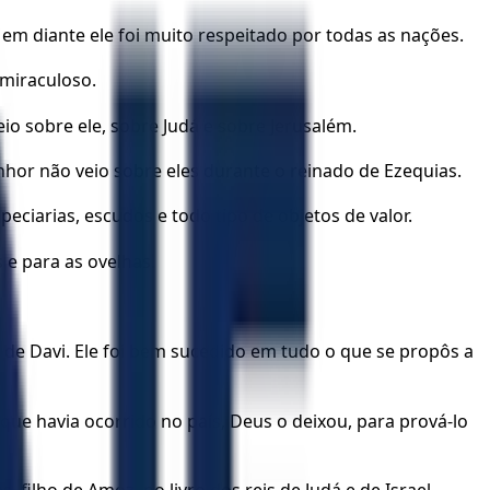
 em diante ele foi muito respeitado por todas as nações.
 miraculoso.
o sobre ele, sobre Judá e sobre Jerusalém.
hor não veio sobre eles durante o reinado de Ezequias.
eciarias, escudos e todo tipo de objetos de valor.
 e para as ovelhas.
 de Davi. Ele foi bem sucedido em tudo o que se propôs a
ue havia ocorrido no país, Deus o deixou, para prová-lo