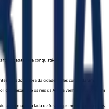
s fortificadas para conquistá-las.
ntes do lado de fora da cidade; e eles concordaram.
Por que deixar que os reis da Assíria venham e encontrem
u outro muro do lado de fora do primeiro e reforçou os