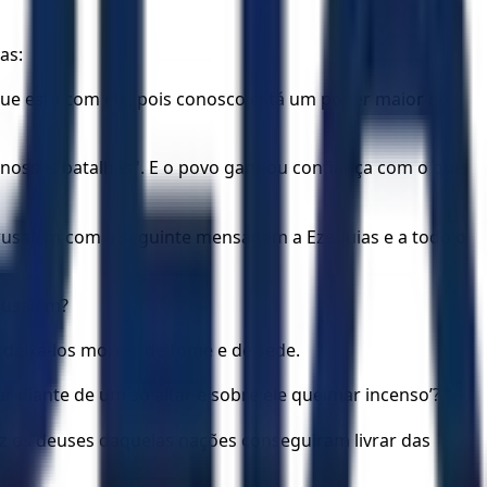
as:
ue está com ele, pois conosco está um poder maior do
 nossas batalhas". E o povo ganhou confiança com o que
 Jerusalém com a seguinte mensagem a Ezequias e a todo o
rusalém?
a deixá-los morrer de fome e de sede.
r diante de um só altar e sobre ele queimar incenso’? "
z os deuses daquelas nações conseguiram livrar das