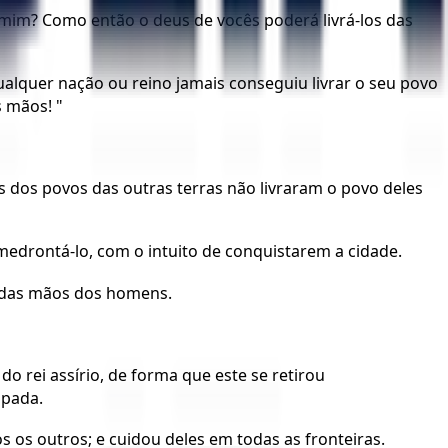
mim? Como então o deus de vocês poderá livrá-los das
alquer nação ou reino jamais conseguiu livrar o seu povo
 mãos! "
 dos povos das outras terras não livraram o povo deles
amedrontá-lo, com o intuito de conquistarem a cidade.
a das mãos dos homens.
 rei assírio, de forma que este se retirou
spada.
 os outros; e cuidou deles em todas as fronteiras.