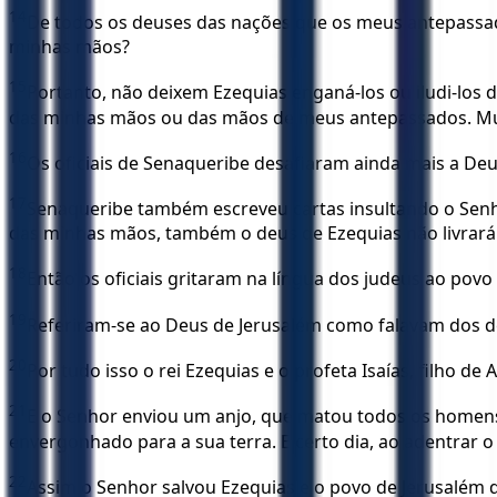
14
De todos os deuses das nações que os meus antepassado
minhas mãos?
15
Portanto, não deixem Ezequias enganá-los ou iludi-los 
das minhas mãos ou das mãos de meus antepassados. Muit
16
Os oficiais de Senaqueribe desafiaram ainda mais a Deus
17
Senaqueribe também escreveu cartas insultando o Senhor
das minhas mãos, também o deus de Ezequias não livrará
18
Então os oficiais gritaram na língua dos judeus ao pov
19
Referiram-se ao Deus de Jerusalém como falavam dos 
20
Por tudo isso o rei Ezequias e o profeta Isaías, filho 
21
E o Senhor enviou um anjo, que matou todos os homens d
envergonhado para a sua terra. E certo dia, ao adentrar 
22
Assim o Senhor salvou Ezequias e o povo de Jerusalém d