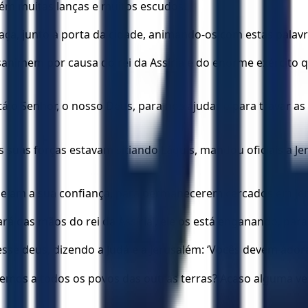
ém muitas lanças e muitos escudos.
aça, junto à porta da cidade, animando-os com estas palavr
nimem por causa do rei da Assíria e do enorme exército q
o Senhor, o nosso Deus, para nos ajudar e para travar as
 as suas forças estavam sitiando Láquis, mandou oficiais a
baseiam a sua confiança, para permanecerem cercados em Je
rá das mãos do rei da Assíria’, ele os está enganando, par
esse deus, dizendo a Judá e a Jerusalém: ‘Vocês devem adora
emos a todos os povos das outras terras? Acaso alguma ve