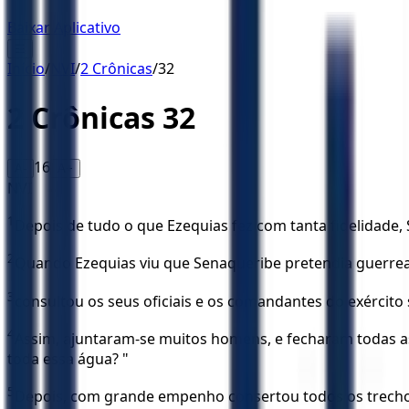
Baixar Aplicativo
☰
Início
/
NVI
/
2 Crônicas
/
32
2 Crônicas
32
16
A-
A+
NVI
1
Depois de tudo o que Ezequias fez com tanta fidelidade, Se
2
Quando Ezequias viu que Senaqueribe pretendia guerrea
3
consultou os seus oficiais e os comandantes do exército
4
Assim, ajuntaram-se muitos homens, e fecharam todas as 
toda essa água? "
5
Depois, com grande empenho consertou todos os trechos 