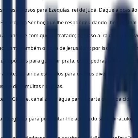
entes valiosos para Ezequias, rei de Judá. Daquela ocasião
Ele orou ao Senhor, que lhe respondeu dando-lhe um sinal
 bondade com que foi tratado; por isso a ira do Senhor vei
, como também o povo de Jerusalém; por isso a ira do Sen
u depósitos para guardar prata, ouro, pedras preciosas, esp
azeite; fez ainda estábulos para os seus diversos rebanhos
s lhe dera muitas riquezas.
e de Giom e, canalizou a água para a parte oeste da cidade
delegação para perguntar-lhe acerca do sinal miraculoso q