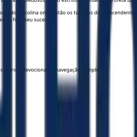
s atos piedosos, estão escritos na visão do profeta Isaías, 
ultado na colina onde estão os túmulos dos descendentes 
sés foi o seu sucessor.
los diários, devocionais e navegação completa.