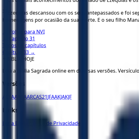
Os demais acontecimentos do reinado de Ezequias e os seu
33
Ezequias descansou com os seus antepassados e foi sep
homenagens por ocasião da sua morte. E o seu filho Manas
← Voltar para
NVI
← Capítulo
31
Todos os capítulos
Capítulo
33
→
✝️
BÍBLIA HOJE
Leia a Bíblia Sagrada online em diversas versões. Versícu
Versões
ACF
AA
ARA
ARC
AS21
JFAA
KJA
KJF
Links
Ler a Bíblia
Política de Privacidade