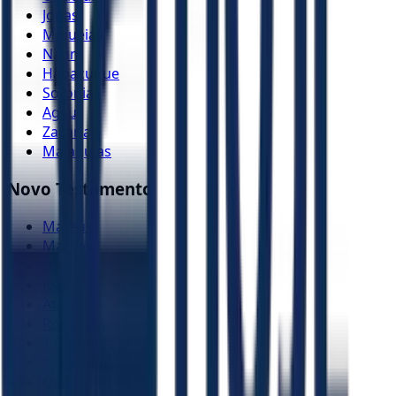
Jonas
Miquéias
Naum
Habacuque
Sofonias
Ageu
Zacarias
Malaquias
Novo Testamento
Mateus
Marcos
Lucas
João
Atos
Romanos
1 Coríntios
2 Coríntios
Gálatas