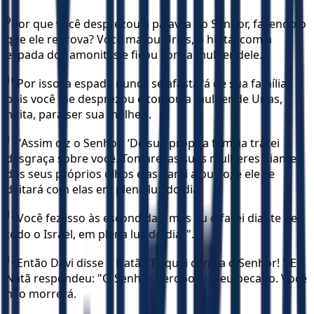
9
Por que você desprezou a palavra do Senhor, fazendo o
que ele reprova? Você matou Urias, o hitita, com a
espada dos amonitas e ficou com a mulher dele.
10
Por isso, a espada nunca se afastará de sua família,
pois você me desprezou e tomou a mulher de Urias, o
hitita, para ser sua mulher’.
11
"Assim diz o Senhor: ‘De sua própria família trarei
desgraça sobre você. Tomarei as suas mulheres diante
dos seus próprios olhos e as darei a outro; e ele se
deitará com elas em plena luz do dia.
12
Você fez isso às escondidas, mas eu o farei diante de
todo o Israel, em plena luz do dia’ ".
13
Então Davi disse a Natã: "Pequei contra o Senhor! " E
Natã respondeu: "O Senhor perdoou o seu pecado. Você
não morrerá.