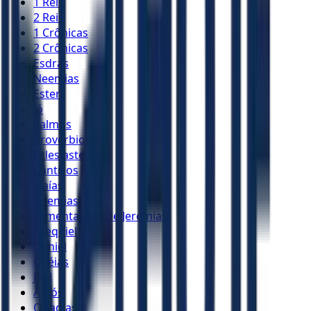
1 Reis
2 Reis
1 Crônicas
2 Crônicas
Esdras
Neemias
Ester
Jó
Salmos
Provérbios
Eclesiastes
Cânticos
Isaías
Jeremias
Lamentações de Jeremias
Ezequiel
Daniel
Oséias
Joel
Amós
Obadias