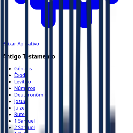
Baixar Aplicativo
Antigo Testamento
Gênesis
Êxodo
Levítico
Números
Deuteronômio
Josué
Juízes
Rute
1 Samuel
2 Samuel