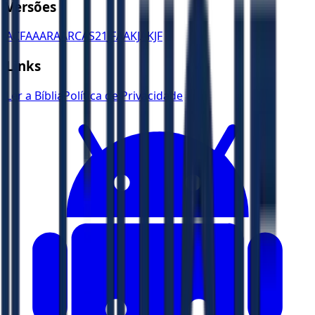
Versões
ACF
AA
ARA
ARC
AS21
JFAA
KJA
KJF
Links
Ler a Bíblia
Política de Privacidade