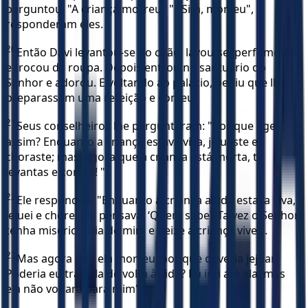
perguntou: "A criança morreu? " "Sim, morreu",
responderam eles.
20
Então Davi levantou-se do chão, lavou-se, perfumou-se
e trocou de roupa. Depois entrou no santuário do
Senhor e adorou. E voltando ao palácio, pediu que lhe
preparassem uma refeição e comeu.
21
Seus conselheiros lhe perguntaram: "Por que ages
assim? Enquanto a criança estava viva, jejuaste e
choraste; mas, agora que a criança está morta, te
levantas e comes! "
22
Ele respondeu: "Enquanto a criança ainda estava viva,
jejuei e chorei. Eu pensava: ‘Quem sabe? Talvez o Senhor
tenha misericórdia de mim e deixe a criança viver’.
23
Mas agora que ela morreu, por que deveria jejuar?
Poderia eu trazê-la de volta à vida? Eu irei até ela, mas
ela não voltará para mim".