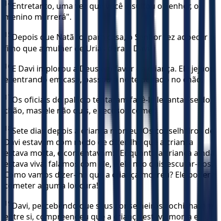
14
Entretanto, uma vez que você insultou o Senhor, o
menino morrerá".
15
Depois que Natã foi para casa, o Senhor fez adoecer o
filho que a mulher de Urias dera a Davi.
16
E Davi implorou a Deus em favor da criança. Ele jejuou
e, entrando em casa, passou a noite deitado no chão.
17
Os oficiais do palácio tentaram fazê-lo levantar-se do
chão, mas ele não quis, e recusou comer.
18
Sete dias depois a criança morreu. Os conselheiros de
Davi estavam com medo de dizer-lhe que a criança
estava morta, e comentavam: "Enquanto a criança ainda
estava viva, falamos com ele, e ele não quis escutar-nos.
Como vamos dizer-lhe que a criança morreu? Ele poderá
cometer alguma loucura! "
19
Davi, percebendo que seus conselheiros cochichavam
entre si, compreendeu que a criança estava morta e