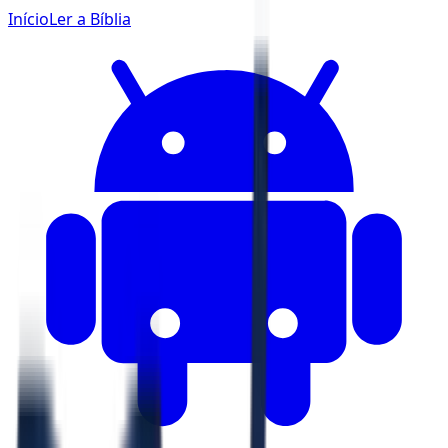
Início
Ler a Bíblia