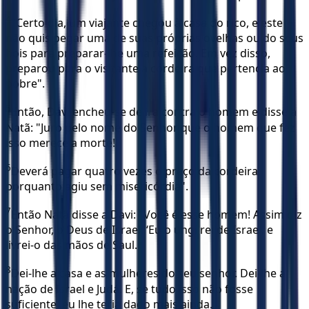
4
"Certo dia, um viajante chegou à casa do rico, e este
não quis pegar uma de suas próprias ovelhas ou do seus
bois para preparar-lhe uma refeição. Em vez disso,
preparou para o visitante a cordeira que pertencia ao
pobre".
5
Então, Davi encheu-se de ira contra o homem e disse a
Natã: "Juro pelo nome do Senhor que o homem que fez
isso merece a morte!
6
Deverá pagar quatro vezes o preço da cordeira,
porquanto agiu sem misericórdia".
7
Então Natã disse a Davi: "Você é esse homem! Assim diz
o Senhor, o Deus de Israel: ‘Eu o ungi rei de Israel, e
livrei-o das mãos de Saul.
8
Dei-lhe a casa e as mulheres do seu senhor. Dei-lhe a
nação de Israel e Judá. E, se tudo isso não fosse
suficiente, eu lhe teria dado mais ainda.