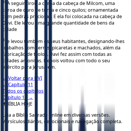
30
A seguir tirou a coroa da cabeça de Milcom, uma
coroa de ouro de trinta e cinco quilos; ornamentada
com pedras preciosas. E ela foi colocada na cabeça de
Davi. Ele levou uma grande quantidade de bens da
cidade
31
e levou também os seus habitantes, designando-lhes
trabalhos com serras, picaretas e machados, além da
fabricação de tijolos. Davi fez assim com todas as
cidades amonitas. Depois voltou com todo o seu
exército para Jerusalém.
← Voltar para
NVI
← Capítulo
11
Todos os capítulos
Capítulo
13
→
✝️
BÍBLIA HOJE
Leia a Bíblia Sagrada online em diversas versões.
Versículos diários, devocionais e navegação completa.