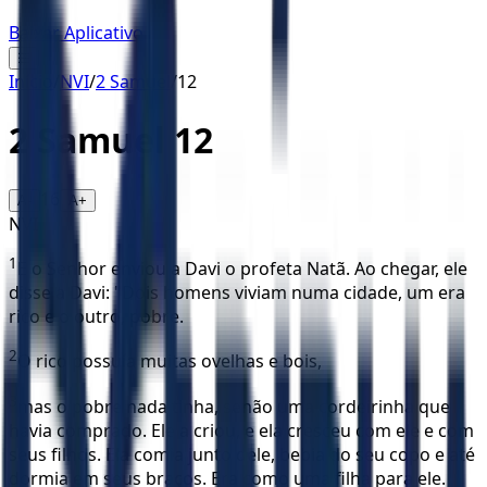
Baixar Aplicativo
☰
Início
/
NVI
/
2 Samuel
/
12
2 Samuel
12
16
A-
A+
NVI
1
E o Senhor enviou a Davi o profeta Natã. Ao chegar, ele
disse a Davi: "Dois homens viviam numa cidade, um era
rico e o outro, pobre.
2
O rico possuía muitas ovelhas e bois,
3
mas o pobre nada tinha, senão uma cordeirinha que
havia comprado. Ele a criou, e ela cresceu com ele e com
seus filhos. Ela comia junto dele, bebia do seu copo e até
dormia em seus braços. Era como uma filha para ele.