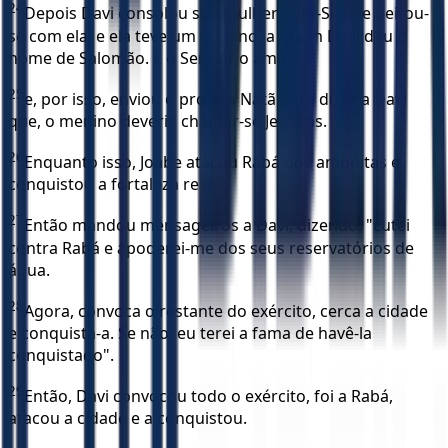
24
Depois Davi consolou sua mulher Bate-Seba e deitou-
se com ela, e ela teve um menino, a quem Davi deu o
nome de Salomão. E o Senhor o amou
25
e, por isso, enviou o profeta Natã para dizer a Davi
que, o menino deveria chamar-se Jedidias.
26
Enquanto isso, Joabe atacou Rabá dos amonitas e
conquistou a fortaleza real.
27
Então mandou mensageiros a Davi, dizendo: "Lutei
contra Rabá e apoderei-me dos seus reservatórios de
água.
28
Agora, convoca o restante do exército, cerca a cidade
e conquista-a. Se não, eu terei a fama de havê-la
conquistado".
29
Então, Davi convocou todo o exército, foi a Rabá,
atacou a cidade e a conquistou.