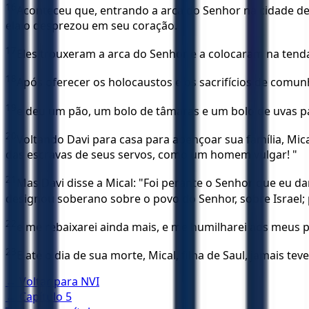
16
Aconteceu que, entrando a arca do Senhor na cidade de 
ela o desprezou em seu coração.
17
Eles trouxeram a arca do Senhor e a colocaram na tenda
18
Após oferecer os holocaustos e os sacrifícios de comu
19
e deu um pão, um bolo de tâmaras e um bolo de uvas pa
20
Voltando Davi para casa para abençoar sua família, Mical
das escravas de seus servos, como um homem vulgar! "
21
Mas Davi disse a Mical: "Foi perante o Senhor que eu d
designou soberano sobre o povo do Senhor, sobre Israel; 
22
e me rebaixarei ainda mais, e me humilharei aos meus 
23
E até o dia de sua morte, Mical, filha de Saul, jamais teve
← Voltar para
NVI
← Capítulo
5