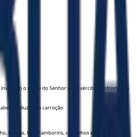
é invocado o nome do Senhor dos Exércitos, entronizado
adabe, conduziam o carroção
o, harpas, liras, tamborins, chocalhos e címbalos.