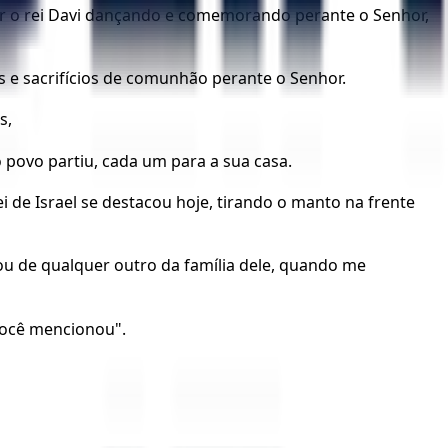
 ver o rei Davi dançando e comemorando perante o Senhor,
s e sacrifícios de comunhão perante o Senhor.
s,
 povo partiu, cada um para a sua casa.
ei de Israel se destacou hoje, tirando o manto na frente
 ou de qualquer outro da família dele, quando me
você mencionou".