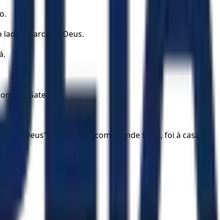
o.
o lado da arca de Deus.
á.
dom, de Gate.
ca de Deus". Então Davi, com grande festa, foi à casa de