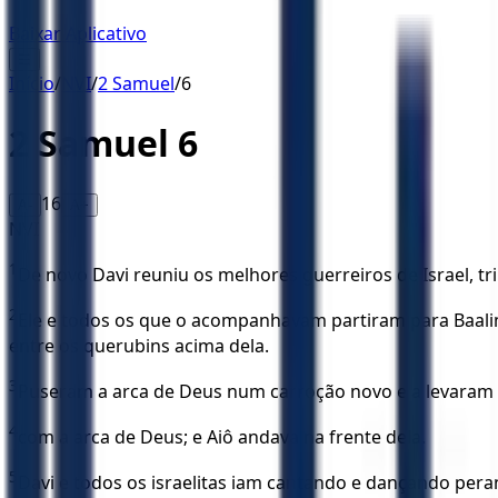
Baixar Aplicativo
☰
Início
/
NVI
/
2 Samuel
/
6
2 Samuel
6
16
A-
A+
NVI
1
De novo Davi reuniu os melhores guerreiros de Israel, tri
2
Ele e todos os que o acompanhavam partiram para Baalim
entre os querubins acima dela.
3
Puseram a arca de Deus num carroção novo e a levaram d
4
com a arca de Deus; e Aiô andava na frente dela.
5
Davi e todos os israelitas iam cantando e dançando peran