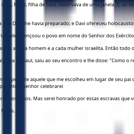
Davi, Mical, filha de Saul, observava de uma janela. E, ao
 que Davi lhe havia preparado; e Davi ofereceu holocausto
nhão, ele abençoou o povo em nome do Senhor dos Exército
ssas a cada homem e a cada mulher israelita. Então todo o
, filha de Saul, saiu ao seu encontro e lhe disse: "Como o r
ancei, perante aquele que me escolheu em lugar de seu pai
perante o Senhor celebrarei
próprios olhos. Mas serei honrado por essas escravas que 
 filhos.