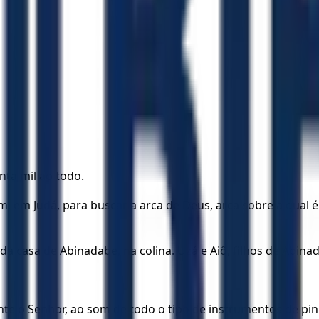
nta mil ao todo.
, em Judá, para buscar a arca de Deus, arca sobre a qual 
a casa de Abinadabe, na colina. Uzá e Aiô, filhos de Abin
te o Senhor, ao som de todo o tipo de instrumentos de pinh