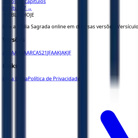
Todos os capítulos
Capítulo
7
→
✝️
BÍBLIA HOJE
Leia a Bíblia Sagrada online em diversas versões. Versícu
Versões
ACF
AA
ARA
ARC
AS21
JFAA
KJA
KJF
Links
Ler a Bíblia
Política de Privacidade