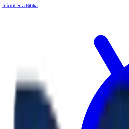
Início
Ler a Bíblia