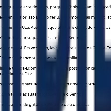
e segurou a arca de Deus, porque os bois haviam tropeçad
everência. Por isso Deus o feriu, e ele morreu ali mesmo, a
ia fulminado Uzá. Até hoje aquele lugar é chamado Perez-Uz
"Como vou conseguir levar a arca do Senhor? "
idade de Davi. Em vez disso, levou-a para a casa de Obede-E
 Senhor o abençoou e a toda a sua família.
lia de Obede-Edom e tudo o que ele possui, por causa da ar
a cidade de Davi.
passos, ele sacrificava um boi e um novilho gordo.
do com todas as suas forças perante o Senhor,
nhor ao som de gritos de alegria e de trombetas.