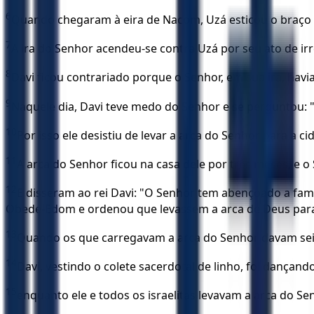
6
Quando chegaram à eira de Nacom, Uzá esticou o braço 
7
A ira do Senhor acendeu-se contra Uzá por seu ato de irr
8
Davi ficou contrariado porque o Senhor, em sua ira, hav
9
Naquele dia, Davi teve medo do Senhor e se perguntou: 
10
Por isso ele desistiu de levar a arca do Senhor para a c
11
A arca do Senhor ficou na casa dele por três meses, e o
12
E disseram ao rei Davi: "O Senhor tem abençoado a famí
Obede-Edom e ordenou que levassem a arca de Deus para 
13
Quando os que carregavam a arca do Senhor davam seis 
14
Davi, vestindo o colete sacerdotal de linho, foi dançan
15
enquanto ele e todos os israelitas levavam a arca do Se