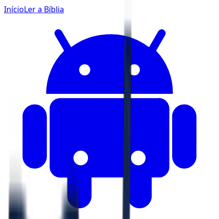
Início
Ler a Bíblia