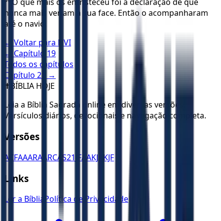
O que mais os entristeceu foi a declaração de que
nunca mais veriam a sua face. Então o acompanharam
até o navio.
← Voltar para
NVI
← Capítulo
19
Todos os capítulos
Capítulo
21
→
✝️
BÍBLIA HOJE
Leia a Bíblia Sagrada online em diversas versões.
Versículos diários, devocionais e navegação completa.
Versões
ACF
AA
ARA
ARC
AS21
JFAA
KJA
KJF
Links
Ler a Bíblia
Política de Privacidade