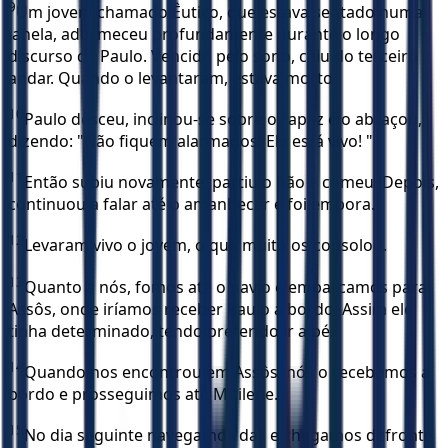
9
Um jovem chamado Êutico, que estava sentado numa
janela, adormeceu profundamente durante o longo
discurso de Paulo. Vencido pelo sono, caiu do terceiro
andar. Quando o levantaram, estava morto.
10
Paulo desceu, inclinou-se sobre o rapaz e o abraçou,
dizendo: "Não fiquem alarmados! Ele está vivo! "
11
Então subiu novamente, partiu o pão e comeu. Depois,
continuou a falar até o amanhecer e foi embora.
12
Levaram vivo o jovem, o que muito os consolou.
13
Quanto a nós, fomos até o navio e embarcamos para
Assôs, onde iríamos receber Paulo a bordo. Assim ele
tinha determinado, tendo preferido ir a pé.
14
Quando nos encontrou em Assôs, nós o recebemos a
bordo e prosseguimos até Mitilene.
15
No dia seguinte navegamos dali e chegamos defronte