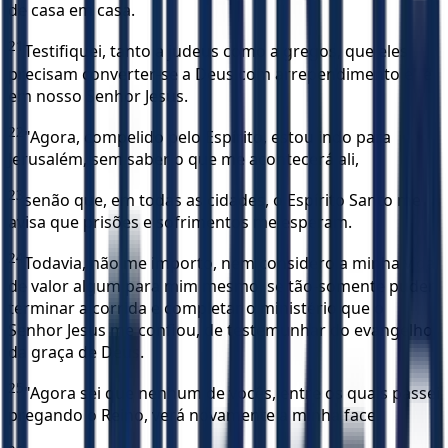
de casa em casa.
21
Testifiquei, tanto a judeus como a gregos, que eles
precisam converter-se a Deus com arrependimento e fé
em nosso Senhor Jesus.
22
"Agora, compelido pelo Espírito, estou indo para
Jerusalém, sem saber o que me acontecerá ali,
23
senão que, em todas as cidades, o Espírito Santo me
avisa que prisões e sofrimentos me esperam.
24
Todavia, não me importo, nem considero a minha vida
de valor algum para mim mesmo, se tão-somente puder
terminar a corrida e completar o ministério que o
Senhor Jesus me confiou, de testemunhar do evangelho
da graça de Deus.
25
"Agora sei que nenhum de vocês, entre os quais passei
pregando o Reino, verá novamente a minha face.