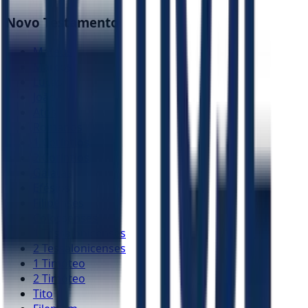
Novo Testamento
Mateus
Marcos
Lucas
João
Atos
Romanos
1 Coríntios
2 Coríntios
Gálatas
Efésios
Filipenses
Colossenses
1 Tessalonicenses
2 Tessalonicenses
1 Timóteo
2 Timóteo
Tito