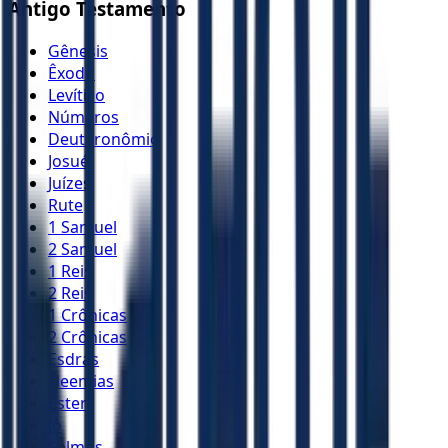
Antigo Testamento
Gênesis
Êxodo
Levítico
Números
Deuteronômio
Josué
Juízes
Rute
1 Samuel
2 Samuel
1 Reis
2 Reis
1 Crônicas
2 Crônicas
Esdras
Neemias
Ester
Jó
Salmos