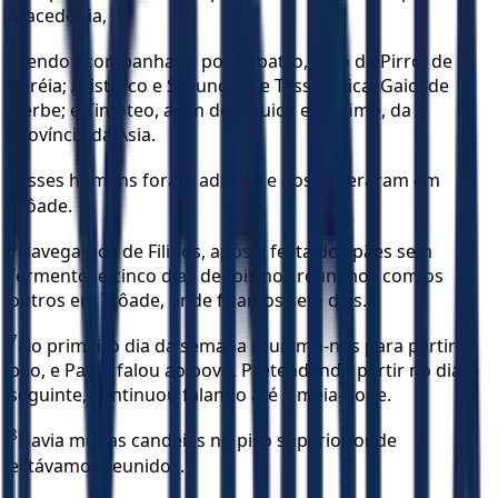
Macedônia,
4
sendo acompanhado por Sópatro, filho de Pirro, de
Beréia; Aristarco e Secundo, de Tessalônica; Gaio, de
Derbe; e Timóteo, além de Tíquico e Trófimo, da
província da Ásia.
5
Esses homens foram adiante e nos esperaram em
Trôade.
6
Navegamos de Filipos, após a festa dos pães sem
fermento, e cinco dias depois nos reunimos com os
outros em Trôade, onde ficamos sete dias.
7
No primeiro dia da semana reunimo-nos para partir o
pão, e Paulo falou ao povo. Pretendendo partir no dia
seguinte, continuou falando até à meia-noite.
8
Havia muitas candeias no piso superior onde
estávamos reunidos.