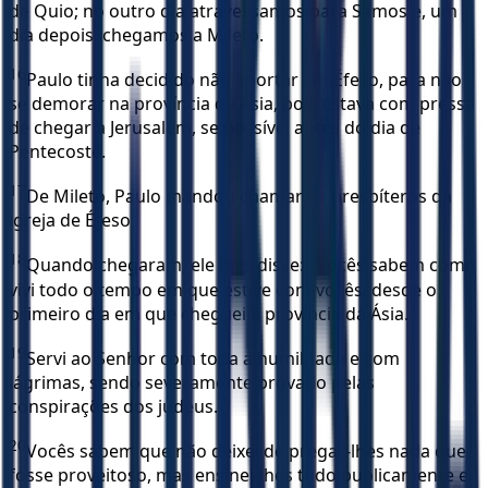
de Quio; no outro dia atravessamos para Samos e, um
dia depois, chegamos a Mileto.
16
Paulo tinha decidido não aportar em Éfeso, para não
se demorar na província da Ásia, pois estava com pressa
de chegar a Jerusalém, se possível antes do dia de
Pentecoste.
17
De Mileto, Paulo mandou chamar os presbíteros da
igreja de Éfeso.
18
Quando chegaram, ele lhes disse: "Vocês sabem como
vivi todo o tempo em que estive com vocês, desde o
primeiro dia em que cheguei à província da Ásia.
19
Servi ao Senhor com toda a humildade e com
lágrimas, sendo severamente provado pelas
conspirações dos judeus.
20
Vocês sabem que não deixei de pregar-lhes nada que
fosse proveitoso, mas ensinei-lhes tudo publicamente e