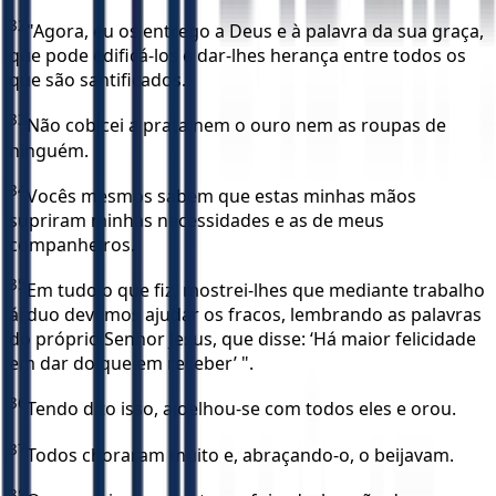
32
"Agora, eu os entrego a Deus e à palavra da sua graça,
que pode edificá-los e dar-lhes herança entre todos os
que são santificados.
33
Não cobicei a prata nem o ouro nem as roupas de
ninguém.
34
Vocês mesmos sabem que estas minhas mãos
supriram minhas necessidades e as de meus
companheiros.
35
Em tudo o que fiz, mostrei-lhes que mediante trabalho
árduo devemos ajudar os fracos, lembrando as palavras
do próprio Senhor Jesus, que disse: ‘Há maior felicidade
em dar do que em receber’ ".
36
Tendo dito isso, ajoelhou-se com todos eles e orou.
37
Todos choraram muito e, abraçando-o, o beijavam.
38