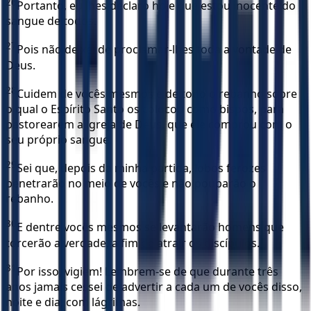
26
Portanto, eu lhes declaro hoje que estou inocente do
sangue de todos.
27
Pois não deixei de proclamar-lhes toda a vontade de
Deus.
28
Cuidem de vocês mesmos e de todo o rebanho sobre
o qual o Espírito Santo os colocou como bispos, para
pastorearem a igreja de Deus, que ele comprou com o
seu próprio sangue.
29
Sei que, depois da minha partida, lobos ferozes
penetrarão no meio de vocês e não pouparão o
rebanho.
30
E dentre vocês mesmos se levantarão homens que
torcerão a verdade, a fim de atrair os discípulos.
31
Por isso, vigiem! Lembrem-se de que durante três
anos jamais cessei de advertir a cada um de vocês disso,
noite e dia, com lágrimas.