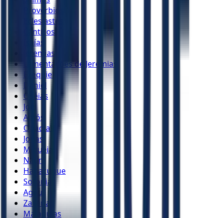
Provérbios
Eclesiastes
Cânticos
Isaías
Jeremias
Lamentações de Jeremias
Ezequiel
Daniel
Oséias
Joel
Amós
Obadias
Jonas
Miquéias
Naum
Habacuque
Sofonias
Ageu
Zacarias
Malaquias