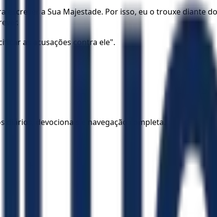
 escrever a Sua Majestade. Por isso, eu o trouxe diante dos
rever.
ficar as acusações contra ele".
los diários, devocionais e navegação completa.