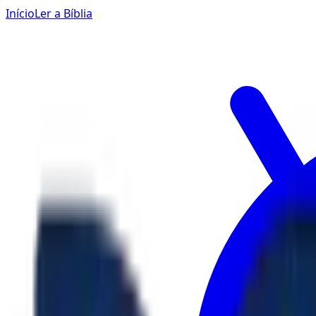
Início
Ler a Bíblia