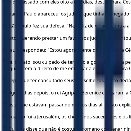
6
Tendo passado com eles oito a dez dias, desceu para Cesa
7
Quando Paulo apareceu, os judeus que tinham chegado d
8
Então Paulo fez sua defesa: "Nada fiz de errado contra a 
9
Festo, querendo prestar um favor aos judeus, perguntou a
10
Paulo respondeu: "Estou agora diante do tribunal de C
11
Se, de fato, sou culpado de ter feito algo que mereça 
ninguém tem o direito de me entregar a eles. Apelo para C
12
Depois de ter consultado seus conselheiros, Festo declar
13
Alguns dias depois, o rei Agripa e Berenice chegaram a 
14
Visto que estavam passando muitos dias ali, Festo expl
15
Quando fui a Jerusalém, os chefes dos sacerdotes e os 
16
"Eu lhes disse que não é costume romano condenar nin