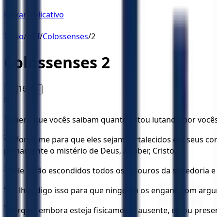
Baixar Aplicativo
☰
Início
/
NVI
/
Colossenses
/
2
Colossenses
2
16
A-
A+
NVI
1
Quero que vocês saibam quanto estou lutando por vocês
2
Esforço-me para que eles sejam fortalecidos em seus c
plenamente o mistério de Deus, a saber, Cristo.
3
Nele estão escondidos todos os tesouros da sabedoria 
4
Eu lhes digo isso para que ninguém os engane com arg
5
Porque, embora esteja fisicamente ausente, estou prese