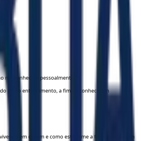
 não me conhecem pessoalmente.
a do pleno entendimento, a fim de conhecerem
 vivendo em ordem e como está firme a fé que vocês têm