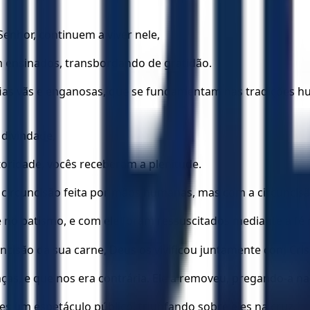
enhor, continuem a viver nele,
m ensinados, transbordando de gratidão.
fias vãs e enganosas, que se fundamentam nas tradições h
 divindade,
toridade, vocês receberam a plenitude.
rcuncisão feita por mãos humanas, mas com a circuncisão f
no batismo, e com ele foram ressuscitados mediante a fé 
isão da sua carne, Deus os vivificou juntamente com Crist
nças, e que nos era contrária. Ele a removeu, pregando-a na
es um espetáculo público, triunfando sobre eles na cruz.