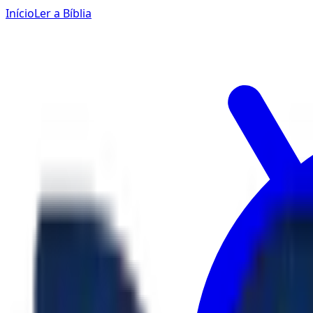
Início
Ler a Bíblia