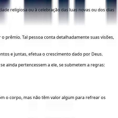
de religiosa ou à celebração das luas novas ou dos dias
o prêmio. Tal pessoa conta detalhadamente suas visões,
entos e juntas, efetua o crescimento dado por Deus.
 se ainda pertencessem a ele, se submetem a regras:
com o corpo, mas não têm valor algum para refrear os