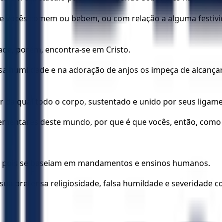
 vocês comem ou bebem, ou com relação a alguma festivida
dade, porém, encontra-se em Cristo.
 humildade e na adoração de anjos os impeça de alcançar 
ir da qual todo o corpo, sustentado e unido por seus ligam
lementares deste mundo, por que é que vocês, então, como
so, pois se baseiam em mandamentos e ensinos humanos.
 sua pretensa religiosidade, falsa humildade e severidade 