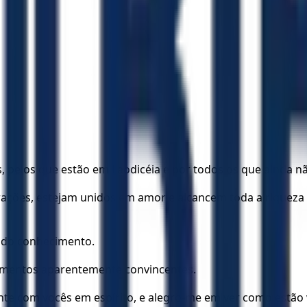
, pelos que estão em Laodicéia e por todos os que ainda
orações, estejam unidos em amor e alcancem toda a riquez
e do conhecimento.
umentos aparentemente convincentes.
nte com vocês em espírito, e alegro-me em ver como estão