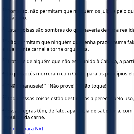
16
Portanto, não permitam que ninguém os julgue pelo que
de sábado.
17
Estas coisas são sombras do que haveria de vir; a reali
18
Não permitam que ninguém que tenha prazer numa falsa
e sua mente carnal a torna orgulhosa.
19
Trata-se de alguém que não está unido à Cabeça, a part
20
Já que vocês morreram com Cristo para os princípios e
21
"Não manuseie! " "Não prove! " "Não toque! "?
22
Todas essas coisas estão destinadas a perecer pelo u
23
Essas regras têm, de fato, aparência de sabedoria, com
impulsos da carne.
← Voltar para
NVI