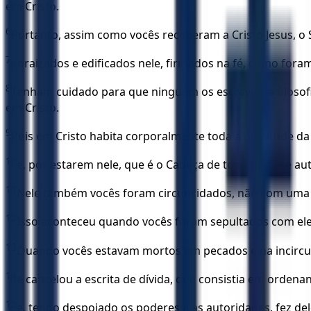
em Cristo.
6
Portanto, assim como vocês receberam a Cristo Jesus, o S
7
enraizados e edificados nele, firmados na fé, como fora
8
Tenham cuidado para que ninguém os escravize a filoso
em Cristo.
9
Pois em Cristo habita corporalmente toda a plenitude da
10
e, por estarem nele, que é o Cabeça de todo poder e au
11
Nele também vocês foram circuncidados, não com uma ci
12
Isso aconteceu quando vocês foram sepultados com ele 
13
Quando vocês estavam mortos em pecados e na incircunc
14
e cancelou a escrita de dívida, que consistia em ordena
15
e, tendo despojado os poderes e as autoridades, fez del