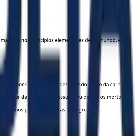
umanas e nos princípios elementares deste mundo, e não
eita por Cristo, que é o despojar do corpo da carne.
no poder de Deus que o ressuscitou dentre os mortos.
o. Ele nos perdoou todas as transgressões,
 cruz,