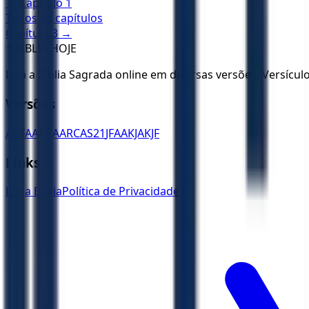
← Capítulo
1
Todos os capítulos
Capítulo
3
→
✝️
BÍBLIA HOJE
Leia a Bíblia Sagrada online em diversas versões. Versícu
Versões
ACF
AA
ARA
ARC
AS21
JFAA
KJA
KJF
Links
Ler a Bíblia
Política de Privacidade