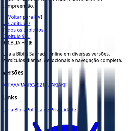
compreensão.
← Voltar para
NVI
← Capítulo
7
Todos os capítulos
Capítulo
9
→
✝️
BÍBLIA HOJE
Leia a Bíblia Sagrada online em diversas versões.
Versículos diários, devocionais e navegação completa.
Versões
ACF
AA
ARA
ARC
AS21
JFAA
KJA
KJF
Links
Ler a Bíblia
Política de Privacidade