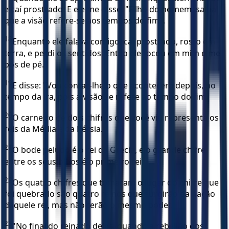
e caí prostrado. E ele me disse: "Filho do homem, saiba
que a visão refere-se aos tempos do fim".
18
Enquanto ele falava comigo, caí prostrado, rosto em
terra, e perdi os sentidos. Então ele tocou em mim e me
pôs de pé.
19
E disse: "Vou contar-lhe o que acontecerá depois, no
tempo da ira, pois a visão se refere ao tempo do fim.
20
O carneiro de dois chifres que você viu representa os
reis da Média e da Pérsia.
21
O bode peludo é o rei da Grécia, e o grande chifre
entre os seus olhos é o primeiro rei.
22
Os quatro chifres que tomaram o lugar do chifre que
foi quebrado são quatro reinos que surgirão da nação
daquele rei, mas não terão o mesmo poder.
23
"No final do reinado deles, quando a rebelião dos