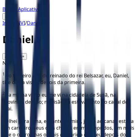
Baixar Aplicativo
☰
Início
/
NVI
/
Daniel
/
8
Daniel
8
16
A-
A+
NVI
1
No terceiro ano do reinado do rei Belsazar, eu, Daniel,
tive outra visão, depois da primeira.
2
Na minha visão eu me vi na cidadela de Susã, na
província de Elão; na visão eu estava junto do canal de
Ulai.
3
Olhei para cima, e diante de mim, junto ao canal, estava
um carneiro, seus dois chifres eram compridos, um mais
que o outro, mas o mais comprido cresceu depois do