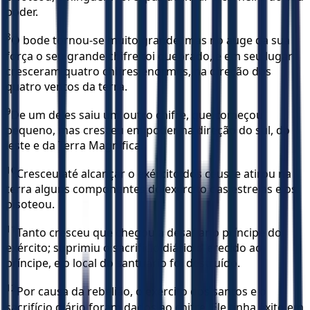
poder.
8
O bode tornou-se muito grande, mas no auge da sua
força o seu grande chifre foi quebrado, e em seu lugar
cresceram quatro chifres enormes, na direção dos
quatro ventos da terra.
9
De um deles saiu um outro chifre, que começou
pequeno, mas cresceu em poder na direção do sul, do
leste e da Terra Magnífica.
10
Cresceu até alcançar o exército dos céus, e atirou na
terra alguns componentes do exército das estrelas e os
pisoteou.
11
Tanto cresceu que chegou a desafiar o príncipe do
exército; suprimiu o sacrifício diário oferecido ao
príncipe, e o local do santuário foi destruído.
12
Por causa da rebelião, o exército dos santos e o
sacrifício diário foram dados ao chifre. Ele tinha êxito em