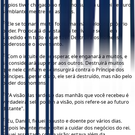
ímpios tiver chegado ao máximo, surgirá um rei de duro
semblante, mestre em astúcias.
24
Ele se tornará muito forte, mas não pelo seu próprio
poder. Provocará devastações terríveis e será bem
sucedido em tudo o que fizer. Destruirá os homens
poderosos e o povo santo.
25
Com o intuito de prosperar, ele enganará a muitos, e
se considerará superior aos outros. Destruirá muitos
que nele confiam e se insurgirá contra o Príncipe dos
príncipes. Apesar disso, ele será destruído, mas não pelo
poder dos homens.
26
"A visão das tardes e das manhãs que você recebeu é
verdadeira; sela porém a visão, pois refere-se ao futuro
distante".
27
Eu, Daniel, fiquei exausto e doente por vários dias.
Depois levantei-me e voltei a cuidar dos negócios do rei.
Fiquei assustado com a visão; estava além da