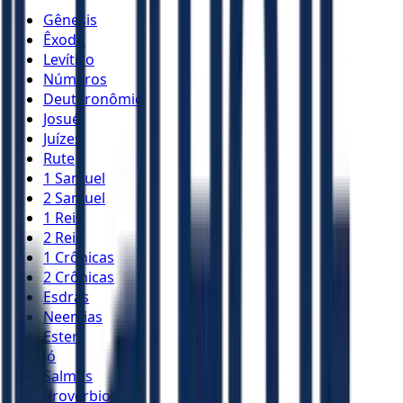
Gênesis
Êxodo
Levítico
Números
Deuteronômio
Josué
Juízes
Rute
1 Samuel
2 Samuel
1 Reis
2 Reis
1 Crônicas
2 Crônicas
Esdras
Neemias
Ester
Jó
Salmos
Provérbios