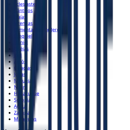
Eclesiastes
Cânticos
Isaías
Jeremias
Lamentações de Jeremias
Ezequiel
Daniel
Oséias
Joel
Amós
Obadias
Jonas
Miquéias
Naum
Habacuque
Sofonias
Ageu
Zacarias
Malaquias