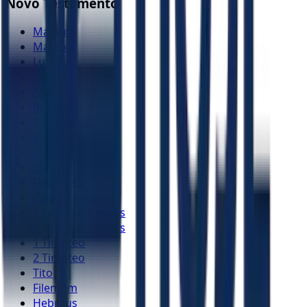
Novo Testamento
Mateus
Marcos
Lucas
João
Atos
Romanos
1 Coríntios
2 Coríntios
Gálatas
Efésios
Filipenses
Colossenses
1 Tessalonicenses
2 Tessalonicenses
1 Timóteo
2 Timóteo
Tito
Filemom
Hebreus