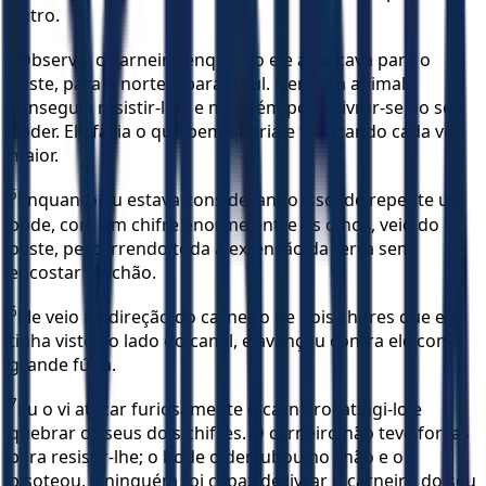
outro.
4
Observei o carneiro enquanto ele avançava para o
oeste, para o norte e para o sul. Nenhum animal
conseguia resistir-lhe, e ninguém podia livrar-se do seu
poder. Ele fazia o que bem queria e foi ficando cada vez
maior.
5
Enquanto eu estava considerando isso, de repente um
bode, com um chifre enorme entre os olhos, veio do
oeste, percorrendo toda a extensão da terra sem
encostar no chão.
6
Ele veio na direção do carneiro de dois chifres que eu
tinha visto ao lado do canal, e avançou contra ele com
grande fúria.
7
Eu o vi atacar furiosamente o carneiro, atingi-lo e
quebrar os seus dois chifres. O carneiro não teve forças
para resistir-lhe; o bode o derrubou no chão e o
pisoteou, e ninguém foi capaz de livrar o carneiro do seu