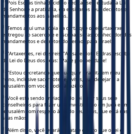
10
Pois Esdras tinha decidido dedicar-se a estudar a Lei
do Senhor e a praticá-la, e a ensinar os seus decretos e
mandamentos aos israelitas.
11
Temos aqui uma cópia da carta que o rei Artaxerxes
entregou ao sacerdote e escriba Esdras, conhecedor dos
mandamentos e decretos do Senhor para Israel:
12
"Artaxerxes, rei dos reis, "Ao sacerdote Esdras, escriba
da Lei do Deus dos céus: "Paz e prosperidade!
13
"Estou decretando que qualquer israelita em meu
reino, inclusive sacerdotes e levitas, que desejar ir a
Jerusalém com você, poderá fazê-lo.
14
Você está sendo enviado pelo rei e por seus sete
conselheiros para fazer uma investigação em Judá e em
Jerusalém com respeito à Lei do seu Deus, que está nas
suas mãos.
15
Além disso, você levará a prata e o ouro que o rei e