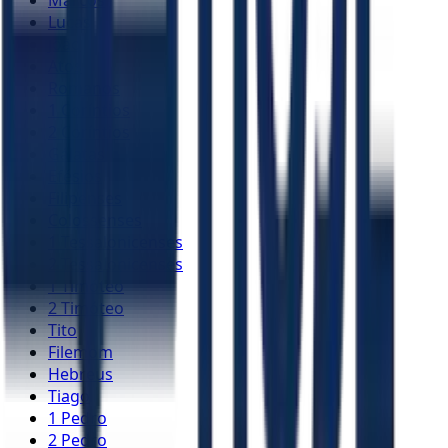
Lucas
João
Atos
Romanos
1 Coríntios
2 Coríntios
Gálatas
Efésios
Filipenses
Colossenses
1 Tessalonicenses
2 Tessalonicenses
1 Timóteo
2 Timóteo
Tito
Filemom
Hebreus
Tiago
1 Pedro
2 Pedro