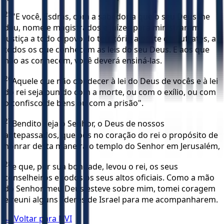
25
"E você, Esdras, com a sabedoria que o seu Deus lhe
deu, nomeie magistrados e juízes para ministrarem
justiça a todo o povo do território a oeste do Eufrates, a
todos os que conhecem as leis do seu Deus. E aos que
não as conhecem, você deverá ensiná-las.
26
Aquele que não obedecer à lei do Deus de vocês e à lei
do rei seja punido com a morte, ou com o exílio, ou com
o confisco de bens ou com a prisão".
27
Bendito seja o Senhor, o Deus de nossos
antepassados, que pôs no coração do rei o propósito de
honrar desta maneira o templo do Senhor em Jerusalém,
28
e que, por sua bondade, levou o rei, os seus
conselheiros e todos os seus altos oficiais. Como a mão
do Senhor meu Deus esteve sobre mim, tomei coragem
e reuni alguns líderes de Israel para me acompanharem.
← Voltar para
NVI