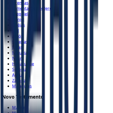
Jeremias
Lamentações de Jeremias
Ezequiel
Daniel
Oséias
Joel
Amós
Obadias
Jonas
Miquéias
Naum
Habacuque
Sofonias
Ageu
Zacarias
Malaquias
Novo Testamento
Mateus
Marcos