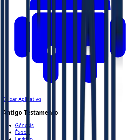
Baixar Aplicativo
Antigo Testamento
Gênesis
Êxodo
Levítico