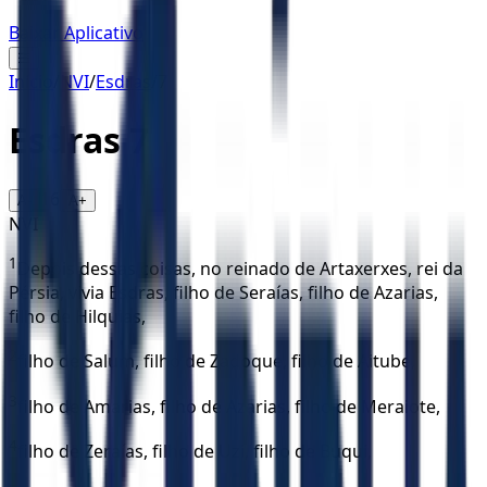
Baixar Aplicativo
☰
Início
/
NVI
/
Esdras
/
7
Esdras
7
16
A-
A+
NVI
1
Depois dessas coisas, no reinado de Artaxerxes, rei da
Pérsia, vivia Esdras, filho de Seraías, filho de Azarias,
filho de Hilquias,
2
filho de Salum, filho de Zadoque, filho de Aitube,
3
filho de Amarias, filho de Azarias, filho de Meraiote,
4
filho de Zeraías, filho de Uzi, filho de Buqui,