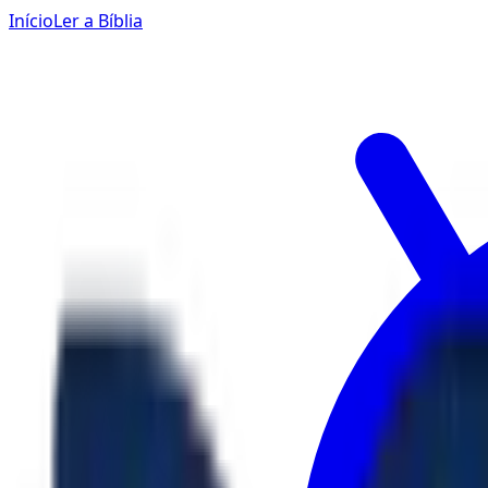
Início
Ler a Bíblia