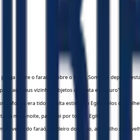
praga sobre o faraó e sobre o Egito. Somente depois desta 
eça aos seus vizinhos objetos de prata e de ouro".
rio Moisés era tido em alta estima no Egito pelos conselhe
lta da meia-noite, passarei por todo o Egito.
mais velho do faraó, herdeiro do trono, até o filho mais v