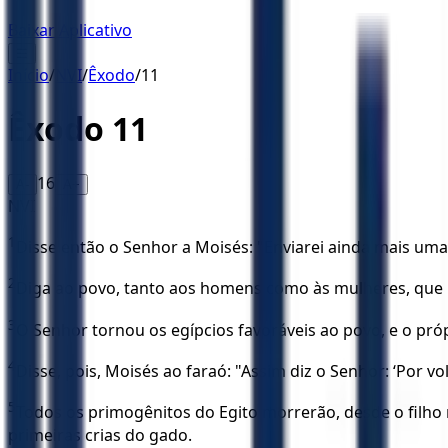
Baixar Aplicativo
☰
Início
/
NVI
/
Êxodo
/
11
Êxodo
11
16
A-
A+
NVI
1
Disse então o Senhor a Moisés: "Enviarei ainda mais uma 
2
Diga ao povo, tanto aos homens como às mulheres, que p
3
O Senhor tornou os egípcios favoráveis ao povo, e o próp
4
Disse, pois, Moisés ao faraó: "Assim diz o Senhor: ‘Por vo
5
Todos os primogênitos do Egito morrerão, desde o filho 
primeiras crias do gado.