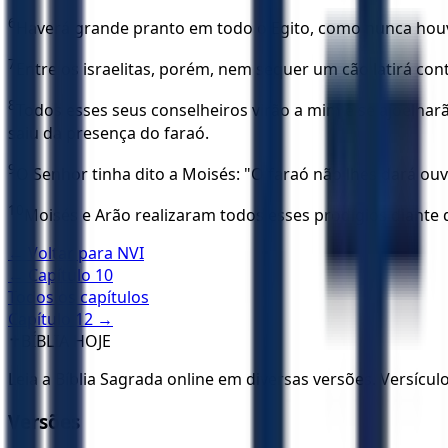
6
Haverá grande pranto em todo o Egito, como nunca hou
7
Entre os israelitas, porém, nem sequer um cão latirá con
8
Todos esses seus conselheiros virão a mim e se ajoelharã
saiu da presença do faraó.
9
O Senhor tinha dito a Moisés: "O faraó não lhes dará ouv
10
Moisés e Arão realizaram todos esses prodígios diante d
← Voltar para
NVI
← Capítulo
10
Todos os capítulos
Capítulo
12
→
✝️
BÍBLIA HOJE
Leia a Bíblia Sagrada online em diversas versões. Versícu
Versões