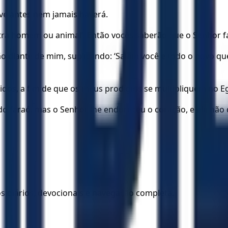
ve antes nem jamais haverá.
tra homem ou animal’. Então vocês saberão que o Senhor faz 
o diante de mim, suplicando: ‘Saiam você e todo o povo que 
idos, a fim de que os meus prodígios se multipliquem no Eg
o faraó, mas o Senhor lhe endureceu o coração, e ele não qu
los diários, devocionais e navegação completa.