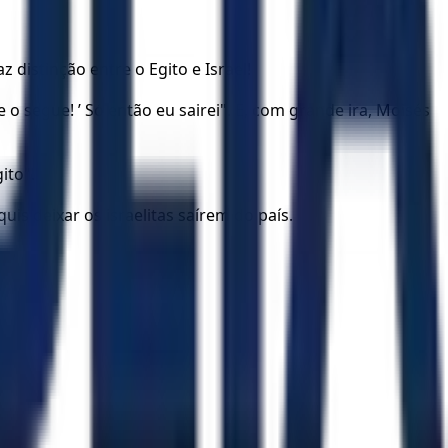
distinção entre o Egito e Israel!
o segue! ’ Só então eu sairei". E, com grande ira, Moisés
ito".
is deixar os israelitas saírem do país.