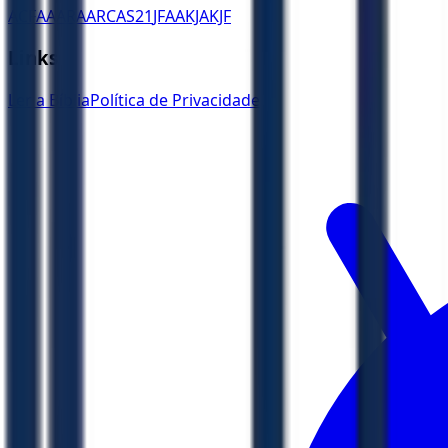
ACF
AA
ARA
ARC
AS21
JFAA
KJA
KJF
Links
Ler a Bíblia
Política de Privacidade