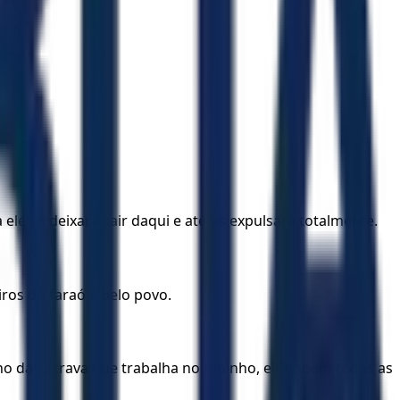
ele os deixará sair daqui e até os expulsará totalmente.
iros do faraó e pelo povo.
elho da escrava que trabalha no moinho, e também todas as