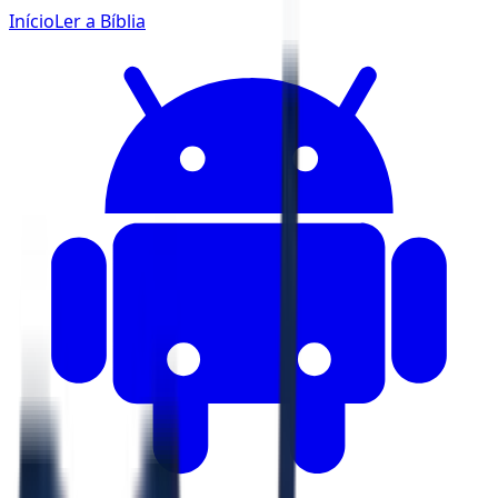
Início
Ler a Bíblia