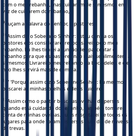
com o meu rebanho, mas cuidaram de si mesmos em
vez de cuidarem do rebanho,
9
ouçam a palavra do Senhor, ó pastores:
10
Assim diz o Soberano Senhor: Estou contra os
pastores e os considerarei responsáveis pelo meu
rebanho. Eu lhes tirarei a função de apascentar o
rebanho para que os pastores não mais se alimentem a
si mesmos. Livrarei o meu rebanho da boca deles, e ele
não lhes servirá mais de comida.
11
" ‘Porque assim diz o Soberano Senhor: Eu mesmo
buscarei as minhas ovelhas e delas cuidarei.
12
Assim como o pastor busca as ovelhas dispersas
quando está cuidando do rebanho, também tomarei
conta de minhas ovelhas. Eu as resgatarei de todos os
lugares para onde foram dispersas num dia de nuvens e
de trevas.