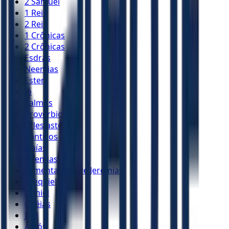
2 Samuel
1 Reis
2 Reis
1 Crônicas
2 Crônicas
Esdras
Neemias
Ester
Jó
Salmos
Provérbios
Eclesiastes
Cânticos
Isaías
Jeremias
Lamentações de Jeremias
Ezequiel
Daniel
Oséias
Joel
Amós