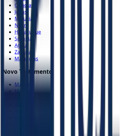
Obadias
Jonas
Miquéias
Naum
Habacuque
Sofonias
Ageu
Zacarias
Malaquias
Novo Testamento
Mateus
Marcos
Lucas
João
Atos
Romanos
1 Coríntios
2 Coríntios