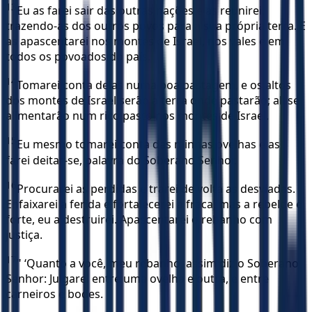
13
Eu as farei sair das outras nações e as reunirei,
trazendo-as dos outros povos para a sua própria terra. E
as apascentarei nos montes de Israel, nos vales e em
todos os povoados do país.
14
Tomarei conta delas numa boa pastagem, e os altos
dos montes de Israel serão a terra onde pastarão; ali se
alimentarão num rico pasto nos montes de Israel.
15
Eu mesmo tomarei conta das minhas ovelhas e as
farei deitar-se, palavra do Soberano Senhor.
16
Procurarei as perdidas e trarei de volta as desviadas.
Enfaixarei a ferida e fortalecerei a fraca, mas a rebelde e
forte, eu a destruirei. Apascentarei o rebanho com
justiça.
17
" ‘Quanto a você, meu rebanho, assim diz o Soberano
Senhor: Julgarei entre uma ovelha e outra, e entre
carneiros e bodes.