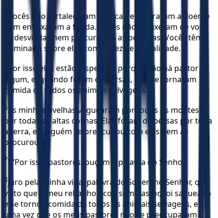
4
Vocês não fortaleceram a fraca nem curaram a doente
nem enfaixaram a ferida. Vocês não trouxeram de volta
as desviadas nem procuraram as perdidas. Vocês têm
dominado sobre elas com dureza e brutalidade.
5
Por isso elas estão dispersas, porque não há pastor
algum, e, quando foram dispersas, elas se tornaram
comida de todos os animais selvagens.
6
As minhas ovelhas vaguearam por todos os montes e
por todas as altas colinas. Elas foram dispersas por toda
a terra, e ninguém se preocupou com elas nem as
procurou.
7
" ‘Por isso, pastores, ouçam a palavra do Senhor:
8
Juro pela minha vida, palavra do Soberano Senhor, que
visto que o meu rebanho ficou sem pastor, foi saqueado
e se tornou comida de todos os animais selvagens, e
uma vez que os meus pastores não se preocuparam