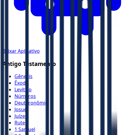
Baixar Aplicativo
Antigo Testamento
Gênesis
Êxodo
Levítico
Números
Deuteronômio
Josué
Juízes
Rute
1 Samuel