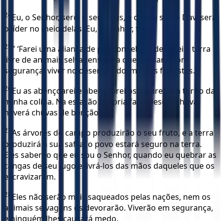
24
Eu, o Senhor, serei o seu Deus, e o meu servo Davi será
o líder no meio delas. Eu, o Senhor, falei.
25
" ‘Farei uma aliança de paz com elas e deixarei a terra
livre de animais selvagens para que possam, com
segurança, viver no deserto e dormir nas florestas.
26
Eu as abençoarei e abençoarei os lugares em torno da
minha colina. Na estação própria farei descer chuva;
haverá chuvas de bênçãos.
27
As árvores do campo produzirão o seu fruto, e a terra
produzirá a sua safra; o povo estará seguro na terra.
Eles saberão que eu sou o Senhor, quando eu quebrar as
cangas de seu jugo e livrá-los das mãos daqueles que os
escravizaram.
28
Eles não serão mais saqueados pelas nações, nem os
animais selvagens os devorarão. Viverão em segurança,
e ninguém lhes causará medo.