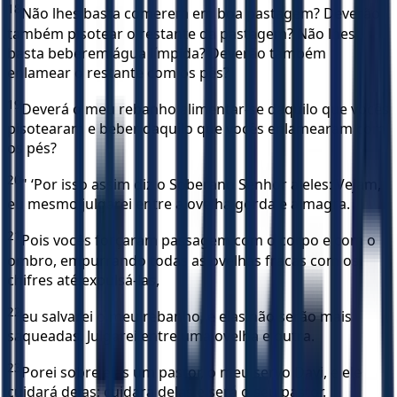
18
Não lhes basta comerem em boa pastagem? Deverão
também pisotear o restante da pastagem? Não lhes
basta beberem água límpida? Deverão também
enlamear o restante com os pés?
19
Deverá o meu rebanho alimentar-se daquilo que vocês
pisotearam e beber daquilo que vocês enlamearam com
os pés?
20
" ‘Por isso assim diz o Soberano Senhor a eles: Vejam,
eu mesmo julgarei entre a ovelha gorda e a magra.
21
Pois vocês forçaram passagem com o corpo e com o
ombro, empurrando todas as ovelhas fracas com os
chifres até expulsá-las,
22
eu salvarei o meu rebanho, e elas não serão mais
saqueadas. Julgarei entre uma ovelha e outra.
23
Porei sobre elas um pastor, o meu servo Davi, e ele
cuidará delas; cuidará delas e será o seu pastor.