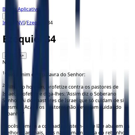
Baixar Aplicativo
☰
Início
/
NVI
/
Ezequiel
/
34
Ezequiel
34
16
A-
A+
NVI
1
Veio a mim esta palavra do Senhor:
2
"Filho do homem, profetize contra os pastores de
Israel; profetize e diga-lhes: ‘Assim diz o Soberano
Senhor: Ai dos pastores de Israel que só cuidam de si
mesmos! Acaso os pastores não deveriam cuidar do
rebanho?
3
Vocês comem a coalhada, vestem-se de lã e abatem os
melhores animais, mas não tomam conta do rebanho.