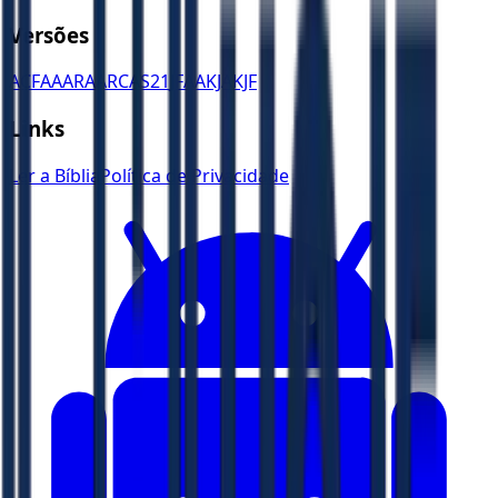
Versões
ACF
AA
ARA
ARC
AS21
JFAA
KJA
KJF
Links
Ler a Bíblia
Política de Privacidade