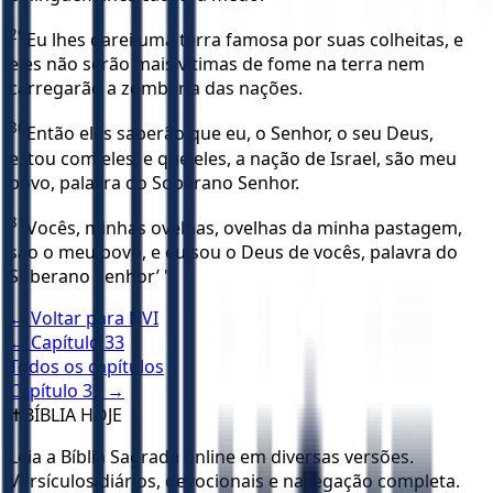
29
Eu lhes darei uma terra famosa por suas colheitas, e
eles não serão mais vítimas de fome na terra nem
carregarão a zombaria das nações.
30
Então eles saberão que eu, o Senhor, o seu Deus,
estou com eles, e que eles, a nação de Israel, são meu
povo, palavra do Soberano Senhor.
31
Vocês, minhas ovelhas, ovelhas da minha pastagem,
são o meu povo, e eu sou o Deus de vocês, palavra do
Soberano Senhor’ ".
← Voltar para
NVI
← Capítulo
33
Todos os capítulos
Capítulo
35
→
✝️
BÍBLIA HOJE
Leia a Bíblia Sagrada online em diversas versões.
Versículos diários, devocionais e navegação completa.