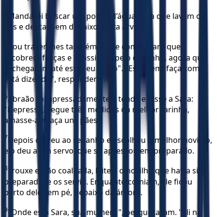
4
Mandarei buscar um pouco d’água para que lavem os
pés e descansem debaixo desta árvore.
5
Vou trazer-lhes também o que comer, para que
recobrem forças e prossigam pelo caminho, agora que
já chegaram até este seu servo". "Está bem; faça como
está dizendo", responderam.
6
Abraão foi apressadamente à tenda e disse a Sara:
"Depressa, pegue três medidas da melhor farinha,
amasse-a e faça uns pães".
7
Depois correu ao rebanho e escolheu o melhor novilho,
e o deu a um servo, que se apressou em prepará-lo.
8
Trouxe então coalhada, leite e o novilho que havia sido
preparado, e os serviu. Enquanto comiam, ele ficou
perto deles em pé, debaixo da árvore.
9
"Onde está Sara, sua mulher? ", perguntaram. "Ali na