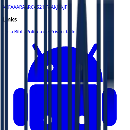
ACF
AA
ARA
ARC
AS21
JFAA
KJA
KJF
Links
Ler a Bíblia
Política de Privacidade