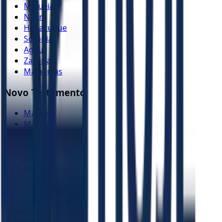
Miquéias
Naum
Habacuque
Sofonias
Ageu
Zacarias
Malaquias
Novo Testamento
Mateus
Marcos
Lucas
João
Atos
Romanos
1 Coríntios
2 Coríntios
Gálatas
Efésios