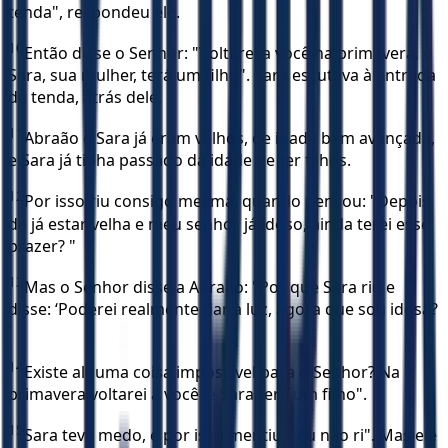
tenda", respondeu ele.
10
Então disse o Senhor: "Voltarei a você na primavera, e
Sara, sua mulher, terá um filho". Sara escutava à entrada
da tenda, atrás dele.
11
Abraão e Sara já eram velhos, de idade bem avançada,
e Sara já tinha passado da idade de ter filhos.
12
Por isso riu consigo mesma, quando pensou: "Depois
de já estar velha e meu senhor já idoso, ainda terei esse
prazer? "
13
Mas o Senhor disse a Abraão: "Por que Sara riu e
disse: ‘Poderei realmente dar à luz, agora que sou idosa?
’
14
Existe alguma coisa impossível para o Senhor? Na
primavera voltarei a você, e Sara terá um filho".
15
Sara teve medo, e por isso mentiu: "Eu não ri". Mas ele