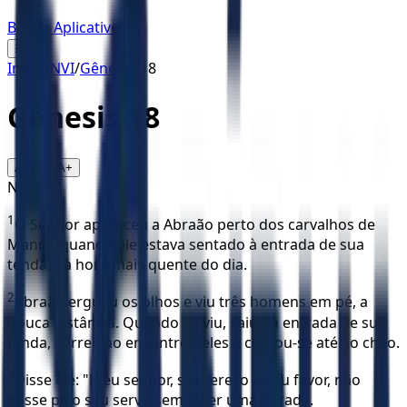
Baixar Aplicativo
☰
Início
/
NVI
/
Gênesis
/
18
Gênesis
18
16
A-
A+
NVI
1
O Senhor apareceu a Abraão perto dos carvalhos de
Manre, quando ele estava sentado à entrada de sua
tenda, na hora mais quente do dia.
2
Abraão ergueu os olhos e viu três homens em pé, a
pouca distância. Quando os viu, saiu da entrada de sua
tenda, correu ao encontro deles e curvou-se até ao chão.
3
Disse ele: "Meu senhor, se mereço o seu favor, não
passe pelo seu servo sem fazer uma parada.