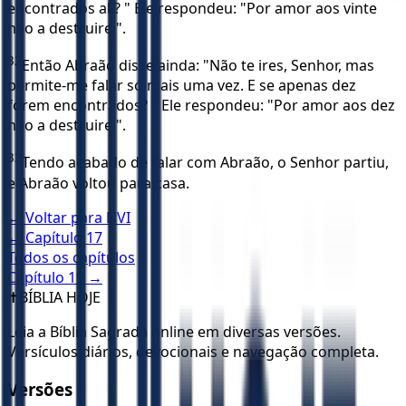
encontrados ali? " Ele respondeu: "Por amor aos vinte
não a destruirei".
32
Então Abraão disse ainda: "Não te ires, Senhor, mas
permite-me falar só mais uma vez. E se apenas dez
forem encontrados? " Ele respondeu: "Por amor aos dez
não a destruirei".
33
Tendo acabado de falar com Abraão, o Senhor partiu,
e Abraão voltou para casa.
← Voltar para
NVI
← Capítulo
17
Todos os capítulos
Capítulo
19
→
✝️
BÍBLIA HOJE
Leia a Bíblia Sagrada online em diversas versões.
Versículos diários, devocionais e navegação completa.
Versões