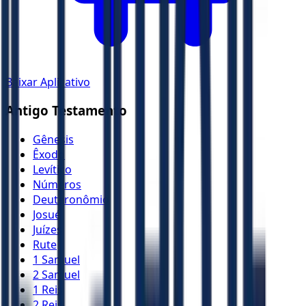
Baixar Aplicativo
Antigo Testamento
Gênesis
Êxodo
Levítico
Números
Deuteronômio
Josué
Juízes
Rute
1 Samuel
2 Samuel
1 Reis
2 Reis