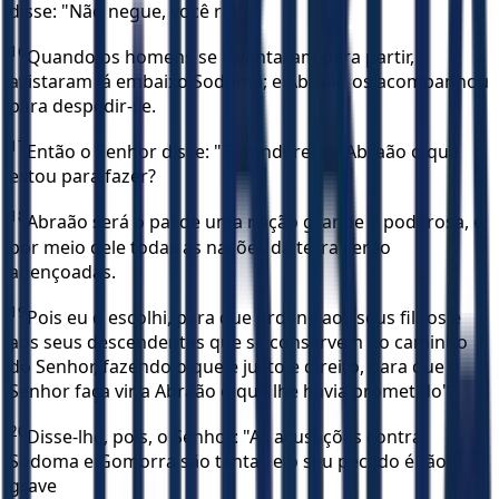
disse: "Não negue, você riu".
16
Quando os homens se levantaram para partir,
avistaram lá embaixo Sodoma; e Abraão os acompanhou
para despedir-se.
17
Então o Senhor disse: "Esconderei de Abraão o que
estou para fazer?
18
Abraão será o pai de uma nação grande e poderosa, e
por meio dele todas as nações da terra serão
abençoadas.
19
Pois eu o escolhi, para que ordene aos seus filhos e
aos seus descendentes que se conservem no caminho
do Senhor, fazendo o que é justo e direito, para que o
Senhor faça vir a Abraão o que lhe havia prometido".
20
Disse-lhe, pois, o Senhor: "As acusações contra
Sodoma e Gomorra são tantas e o seu pecado é tão
grave