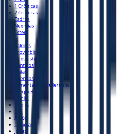
1 Crônicas
2 Crônicas
Esdras
Neemias
Ester
Jó
Salmos
Provérbios
Eclesiastes
Cânticos
Isaías
Jeremias
Lamentações de Jeremias
Ezequiel
Daniel
Oséias
Joel
Amós
Obadias
Jonas