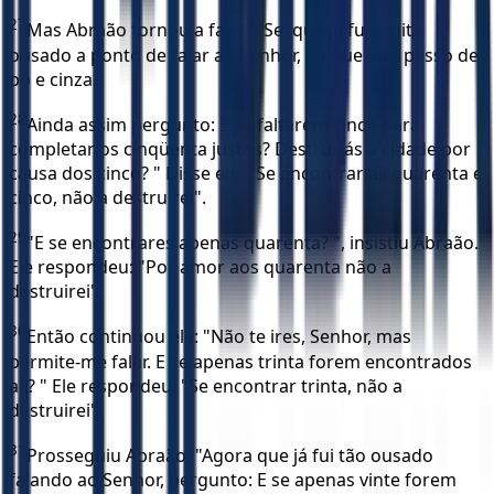
27
Mas Abraão tornou a falar: "Sei que já fui muito
ousado a ponto de falar ao Senhor, eu que não passo de
pó e cinza.
28
Ainda assim pergunto: E se faltarem cinco para
completar os cinqüenta justos? Destruirás a cidade por
causa dos cinco? " Disse ele: "Se encontrar ali quarenta e
cinco, não a destruirei".
29
"E se encontrares apenas quarenta? ", insistiu Abraão.
Ele respondeu: "Por amor aos quarenta não a
destruirei".
30
Então continuou ele: "Não te ires, Senhor, mas
permite-me falar. E se apenas trinta forem encontrados
ali? " Ele respondeu: "Se encontrar trinta, não a
destruirei".
31
Prosseguiu Abraão: "Agora que já fui tão ousado
falando ao Senhor, pergunto: E se apenas vinte forem