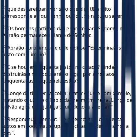
21
que descerei para ver se o que eles têm feito
corresponde ao que tenho ouvido. Se não, eu saberei".
22
Os homens partiram dali e foram para Sodoma, mas
Abraão permaneceu diante do Senhor.
23
Abraão aproximou-se dele e disse: "Exterminarás o
justo com o ímpio?
24
E se houver cinqüenta justos na cidade? Ainda a
destruirás e não pouparás o lugar por amor aos
cinqüenta justos que nele estão?
25
Longe de ti fazer tal coisa: matar o justo com o ímpio,
tratando o justo e o ímpio da mesma maneira. Longe de
ti! Não agirá com justiça o Juiz de toda a terra? "
26
Respondeu o Senhor: "Se eu encontrar cinqüenta
justos em Sodoma, pouparei a cidade toda por amor a
eles".