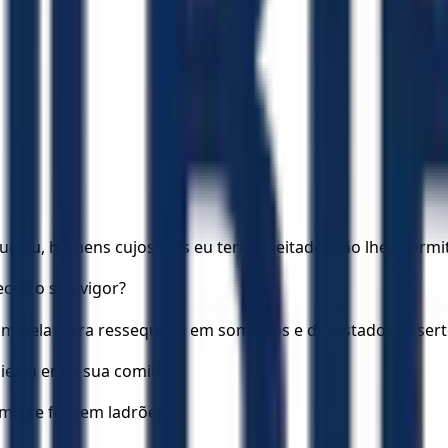
eu, homens cujos pais eu teria rejeitado, não lhes permi
eceu o seu vigor?
m pela terra ressequida, em sombrios e devastados desert
iesta era a sua comida.
mo se fossem ladrões.