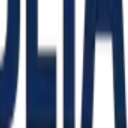
ra mim.
uvem.