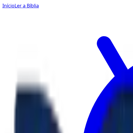
Início
Ler a Bíblia