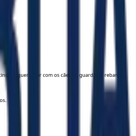
tindo sequer estar com os cães de guarda do rebanho.
os.