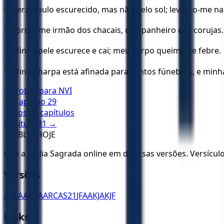
28
Perambulo escurecido, mas não pelo sol; levanto-me na
29
Tornei-me irmão dos chacais, companheiro das corujas.
30
Minha pele escurece e cai; meu corpo queima de febre.
31
Minha harpa está afinada para cantos fúnebres, e minha
← Voltar para
NVI
← Capítulo
29
Todos os capítulos
Capítulo
31
→
✝️
BÍBLIA HOJE
Leia a Bíblia Sagrada online em diversas versões. Versícu
Versões
ACF
AA
ARA
ARC
AS21
JFAA
KJA
KJF
Links