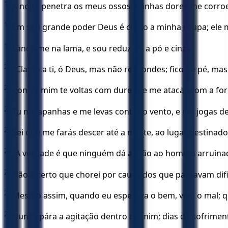
17
A noite penetra os meus ossos; minhas dores me corro
18
Em seu grande poder Deus é como a minha roupa; ele m
19
Lança-me na lama, e sou reduzido a pó e cinza.
20
"Clamo a ti, ó Deus, mas não respondes; fico de pé, ma
21
Contra mim te voltas com dureza e me atacas com a for
22
Tu me apanhas e me levas contra o vento, e me jogas d
23
Sei que me farás descer até a morte, ao lugar destinado
24
"A verdade é que ninguém dá a mão ao homem arruinado,
25
Não é certo que chorei por causa dos que passavam dif
26
Mesmo assim, quando eu esperava o bem, veio o mal; qu
27
Nunca pára a agitação dentro de mim; dias de sofrime