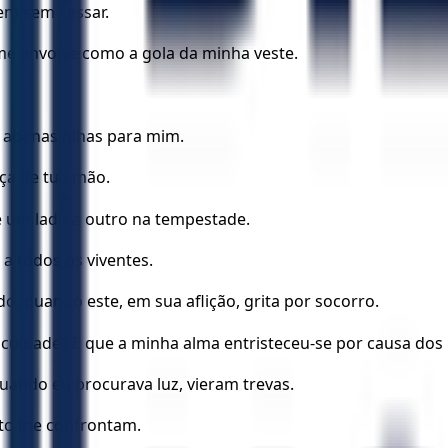
em sem cessar.
e envolve como a gola da minha veste.
s apenas olhas para mim.
ça de tua mão.
e um lado a outro na tempestade.
 a todos os viventes.
 quando este, em sua aflição, grita por socorro.
iculdade? E que a minha alma entristeceu-se por causa dos
ando eu procurava luz, vieram trevas.
nto me confrontam.