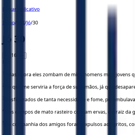
Baixar Aplicativo
☰
Início
/
NVI
/
Jó
/
30
Jó
30
16
A-
A+
NVI
1
"Mas agora eles zombam de mim, homens mais jovens que 
2
De que me serviria a força de suas mãos, já que desapar
3
Desfigurados de tanta necessidade e fome, perambulava
4
Nos campos de mato rasteiro colhiam ervas, e a raiz da g
5
Da companhia dos amigos foram expulsos aos gritos, co