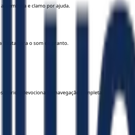
 assembléia e clamo por ajuda.
 flauta para o som de pranto.
los diários, devocionais e navegação completa.