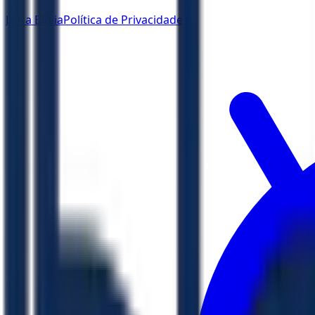
Ler a Bíblia
Política de Privacidade