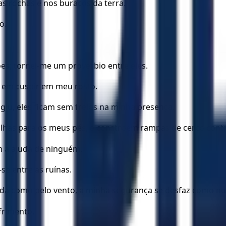
as rochas e nos buracos da terra.
o.
s; tornei-me um provérbio entre eles.
m em cuspir em meu rosto.
giu, eles ficam sem freios na minha presença.
lhas para os meus pés, e constroem rampas de cerco cont
 a ajuda de ninguém.
e entre as ruínas.
ada como pelo vento, a minha segurança se desfaz como n
frimento.