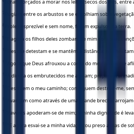
6
Foram forçados a morar nos leitos secos dos rios, entre 
7
Rugiam entre os arbustos e se encolhiam sob a vegetaçã
8
Prole desprezível e sem nome, foram expulsos da terra.
9
"E agora os filhos deles zombam de mim com suas cançõe
10
Eles me detestam e se mantêm à distância; não hesita
11
Agora que Deus afrouxou a corda do meu arco e me afli
12
À direita os embrutecidos me atacam; preparam armadi
13
Destroem o meu caminho; conseguem destruir-me, sem
14
Avançam como através de uma grande brecha; arrojam-s
15
Pavores apoderam-se de mim; a minha dignidade é lev
16
"E agora esvai-se a minha vida; estou preso a dias de so