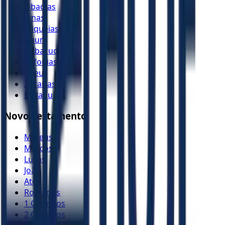
Obadias
Jonas
Miquéias
Naum
Habacuque
Sofonias
Ageu
Zacarias
Malaquias
Novo Testamento
Mateus
Marcos
Lucas
João
Atos
Romanos
1 Coríntios
2 Coríntios