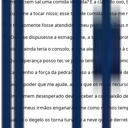
6
Come-se sem sal uma comida insípida? E a clara do ovo,
7
Recuso-me a tocar nisso; esse tipo de comida causa-me 
8
"Se tão-somente fosse atendido o meu pedido, se Deus 
9
se Deus se dispusesse a esmagar-me, a soltar a mão prot
10
Pois eu ainda teria o consolo, minha alegria em meio à 
11
"Que esperança posso ter, se já não tenho forças? Como
12
Acaso tenho a força da pedra? Acaso a minha carne é d
13
Haverá poder que me ajude, agora que os meus recurs
14
"Um homem desesperado deve receber a compaixão de 
15
Mas os meus irmãos enganaram-me como riachos temp
16
quando o degelo os torna turvos e a neve que se derrete