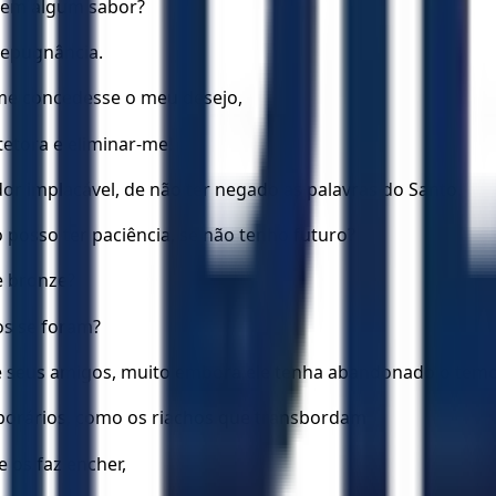
 tem algum sabor?
repugnância.
me concedesse o meu desejo,
etora e eliminar-me!
dor implacável, de não ter negado as palavras do Santo.
 posso ter paciência, se não tenho futuro?
e bronze?
os se foram?
seus amigos, muito embora ele tenha abandonado o temo
orários, como os riachos que transbordam
 os faz encher,