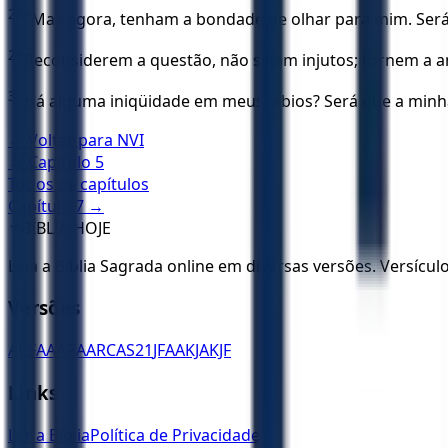
28
"Mas agora, tenham a bondade de olhar para mim. Será 
29
Reconsiderem a questão, não sejam injutos; tornem a ana
30
Há alguma iniqüidade em meus lábios? Será que a minh
← Voltar para
NVI
← Capítulo
5
Todos os capítulos
Capítulo
7
→
✝️
BÍBLIA HOJE
Leia a Bíblia Sagrada online em diversas versões. Versícu
Versões
ACF
AA
ARA
ARC
AS21
JFAA
KJA
KJF
Links
Ler a Bíblia
Política de Privacidade