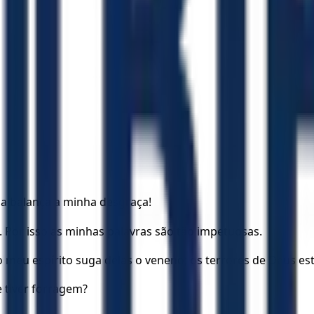
a balança a minha desgraça!
 Por isso as minhas palavras são tão impetuosas.
 meu espírito suga delas o veneno; os terrores de Deus es
e tiver forragem?