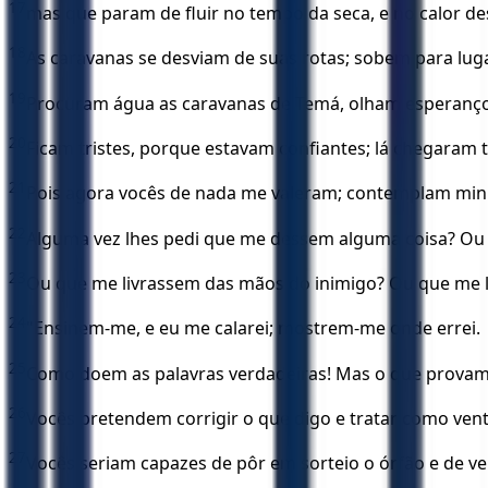
17
mas que param de fluir no tempo da seca, e no calor de
18
As caravanas se desviam de suas rotas; sobem para lug
19
Procuram água as caravanas de Temá, olham esperanço
20
Ficam tristes, porque estavam confiantes; lá chegaram
21
Pois agora vocês de nada me valeram; contemplam minh
22
Alguma vez lhes pedi que me dessem alguma coisa? Ou
23
Ou que me livrassem das mãos do inimigo? Ou que me 
24
"Ensinem-me, e eu me calarei; mostrem-me onde errei.
25
Como doem as palavras verdadeiras! Mas o que provam
26
Vocês pretendem corrigir o que digo e tratar como ve
27
Vocês seriam capazes de pôr em sorteio o órfão e de 