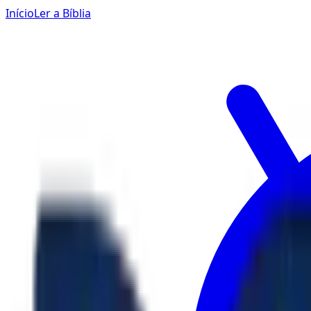
Início
Ler a Bíblia