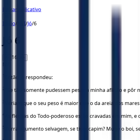
Baixar Aplicativo
☰
Início
/
NVI
/
Jó
/
6
Jó
6
16
A-
A+
NVI
1
Então Jó respondeu:
2
"Se tão-somente pudessem pesar a minha aflição e pôr n
3
Veriam que o seu peso é maior que o da areia dos mares.
4
As flechas do Todo-poderoso estão cravadas em mim, e o
5
Zurra o jumento selvagem, se tiver capim? Muge o boi, s