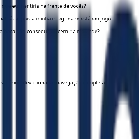
que eu mentiria na frente de vocês?
lisá-la, pois a minha integridade está em jogo.
a boca não consegue discernir a maldade?
los diários, devocionais e navegação completa.