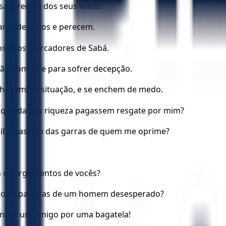
saparecem dos seus leitos.
ares desertos e perecem.
sos os mercadores de Sabá.
 tão-somente para sofrer decepção.
a temível situação, e se enchem de medo.
 que da sua riqueza pagassem resgate por mim?
libertassem das garras de quem me oprime?
 os argumentos de vocês?
nto as palavras de um homem desesperado?
vender um amigo por uma bagatela!