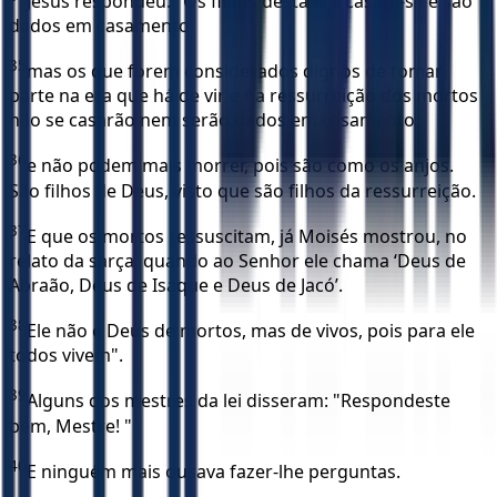
Jesus respondeu: "Os filhos desta era casam-se e são
dados em casamento,
35
mas os que forem considerados dignos de tomar
parte na era que há de vir e na ressurreição dos mortos
não se casarão nem serão dados em casamento,
36
e não podem mais morrer, pois são como os anjos.
São filhos de Deus, visto que são filhos da ressurreição.
37
E que os mortos ressuscitam, já Moisés mostrou, no
relato da sarça, quando ao Senhor ele chama ‘Deus de
Abraão, Deus de Isaque e Deus de Jacó’.
38
Ele não é Deus de mortos, mas de vivos, pois para ele
todos vivem".
39
Alguns dos mestres da lei disseram: "Respondeste
bem, Mestre! "
40
E ninguém mais ousava fazer-lhe perguntas.