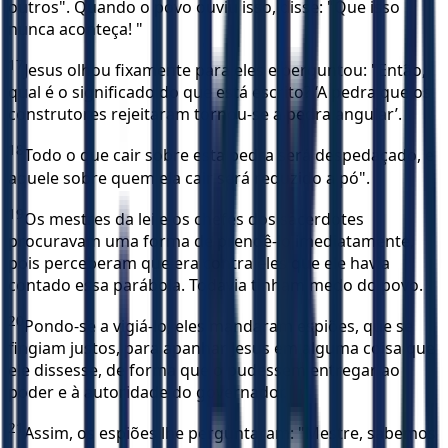
outros". Quando o povo ouviu isso, disse: "Que isso
nunca aconteça! "
17
Jesus olhou fixamente para eles e perguntou: "Então,
qual é o significado do que está escrito? ‘A pedra que os
construtores rejeitaram tornou-se a pedra angular’.
18
Todo o que cair sobre esta pedra será despedaçado, e
aquele sobre quem ela cair será reduzido a pó".
19
Os mestres da lei e os chefes dos sacerdotes
procuravam uma forma de prendê-lo imediatamente,
pois perceberam que era contra eles que ele havia
contado essa parábola. Todavia tinham medo do povo.
20
Pondo-se a vigiá-lo, eles mandaram espiões, que se
fingiam justos, para apanhar Jesus em alguma coisa que
ele dissesse, de forma que o pudessem entregar ao
poder e à autoridade do governador.
21
Assim, os espiões lhe perguntaram: "Mestre, sabemos