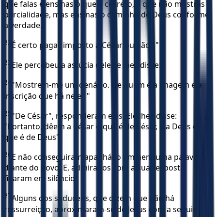
que falas e ensinas o que é correto, e que não mostras
parcialidade, mas ensinas o caminho de Deus conforme
a verdade.
22
É certo pagar imposto a César ou não? "
23
Ele percebeu a astúcia deles e lhes disse:
24
"Mostrem-me um denário. De quem é a imagem e a
inscrição que há nele? "
25
"De César", responderam eles. Ele lhes disse:
"Portanto, dêem a César o que é de César, e a Deus o
que é de Deus".
26
E não conseguiram apanhá-lo em nenhuma palavra
diante do povo. E, admirados com a sua resposta,
ficaram em silêncio.
27
Alguns dos saduceus, que dizem que não há
ressurreição, aproximaram-se de Jesus com a seguinte