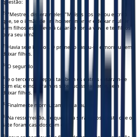
questão:
28
"Mestre", disseram eles, "Moisés nos deixou escrito
que, se o irmão de um homem morrer e deixar mulher
sem filhos, este deverá casar-se com a viúva e ter filhos
para seu irmão.
29
Havia sete irmãos. O primeiro casou-se e morreu sem
deixar filhos.
30
O segundo
31
e o terceiro e depois também os outros casaram-se
com ela; e morreram os sete sucessivamente, sem
deixar filhos.
32
Finalmente morreu também a mulher.
33
Na ressurreição, de quem ela será esposa, visto que os
sete foram casados com ela? "
34