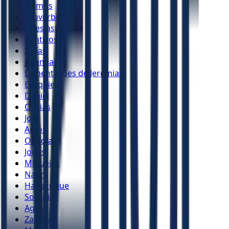
Salmos
Provérbios
Eclesiastes
Cânticos
Isaías
Jeremias
Lamentações de Jeremias
Ezequiel
Daniel
Oséias
Joel
Amós
Obadias
Jonas
Miquéias
Naum
Habacuque
Sofonias
Ageu
Zacarias