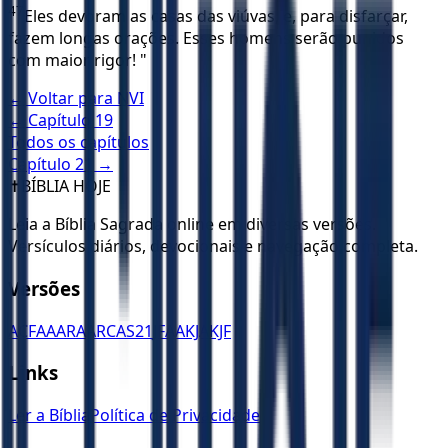
47
Eles devoram as casas das viúvas, e, para disfarçar,
fazem longas orações. Esses homens serão punidos
com maior rigor! "
← Voltar para
NVI
← Capítulo
19
Todos os capítulos
Capítulo
21
→
✝️
BÍBLIA HOJE
Leia a Bíblia Sagrada online em diversas versões.
Versículos diários, devocionais e navegação completa.
Versões
ACF
AA
ARA
ARC
AS21
JFAA
KJA
KJF
Links
Ler a Bíblia
Política de Privacidade