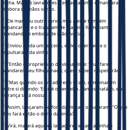
vinha. Mas os lavradores o espancaram e o mandaram
embora de mãos vazias.
11
Ele mandou outro servo, mas a esse também
espancaram e o trataram de maneira humilhante,
mandando-o embora de mãos vazias.
12
Enviou ainda um terceiro, e eles o feriram e o
expulsaram da vinha.
13
"Então o proprietário da vinha disse: ‘Que farei?
Mandarei meu filho amado; quem sabe o respeitarão’.
14
"Mas quando os lavradores o viram, combinaram
entre si dizendo: ‘Este é o herdeiro. Vamos matá-lo, e a
herança será nossa’.
15
Assim, lançaram-no fora da vinha e o mataram. "O que
lhes fará então o dono da vinha?
16
Virá, matará aqueles lavradores e dará a vinha a