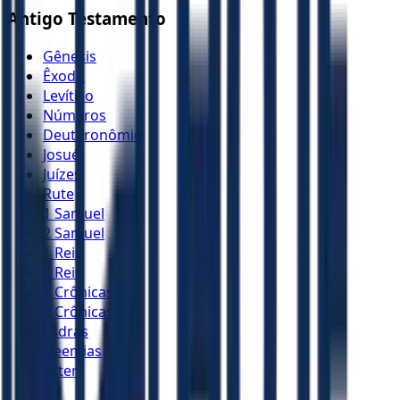
Antigo Testamento
Gênesis
Êxodo
Levítico
Números
Deuteronômio
Josué
Juízes
Rute
1 Samuel
2 Samuel
1 Reis
2 Reis
1 Crônicas
2 Crônicas
Esdras
Neemias
Ester
Jó