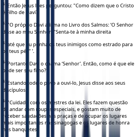
41
Então Jesus lhes perguntou: "Como dizem que o Cristo
é Filho de Davi?
42
"O próprio Davi afirma no Livro dos Salmos: ‘O Senhor
disse ao meu Senhor: "Senta-te à minha direita
43
até que eu ponha os teus inimigos como estrado para
os teus pés" ’.
44
Portanto Davi o chama ‘Senhor’. Então, como é que ele
pode ser seu filho? "
45
Estando todo o povo a ouvi-lo, Jesus disse aos seus
discípulos:
46
"Cuidado com os mestres da lei. Eles fazem questão
de andar com roupas especiais, e gostam muito de
receber saudações nas praças e de ocupar os lugares
mais importantes nas sinagogas e os lugares de honra
nos banquetes.