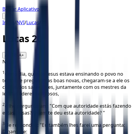
Baixar Aplicativo
☰
Início
/
NVI
/
Lucas
/
20
Lucas
20
16
A-
A+
NVI
1
Certo dia, quando Jesus estava ensinando o povo no
templo e pregando as boas novas, chegaram-se a ele os
chefes dos sacerdotes, juntamente com os mestres da
lei e os líderes religiosos,
2
e lhe perguntaram: "Com que autoridade estás fazendo
estas coisas? Quem te deu esta autoridade? "
3
Ele respondeu: "Eu também lhes farei uma pergunta:
Digam-me: