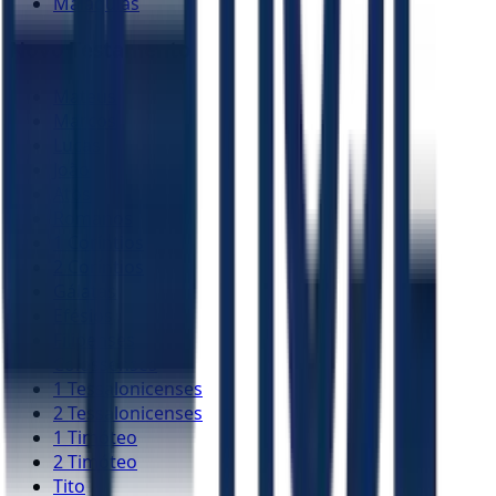
Malaquias
Novo Testamento
Mateus
Marcos
Lucas
João
Atos
Romanos
1 Coríntios
2 Coríntios
Gálatas
Efésios
Filipenses
Colossenses
1 Tessalonicenses
2 Tessalonicenses
1 Timóteo
2 Timóteo
Tito