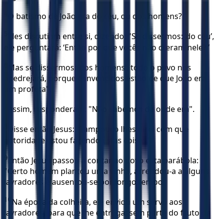
4
O batismo de João era do céu, ou dos homens? "
5
Eles discutiam entre si, dizendo: "Se dissermos: ‘do céu’,
ele perguntará: ‘Então por que vocês não creram nele? ’
6
Mas se dissermos: ‘dos homens’, todo o povo nos
apedrejará, porque convencidos estão de que João era
um profeta".
7
Assim, responderam: "Não sabemos de onde era".
8
Disse então Jesus: "Tampouco lhes direi com que
autoridade estou fazendo estas coisas".
9
Então Jesus passou a contar ao povo esta parábola:
"Certo homem plantou uma vinha, arrendou-a a alguns
lavradores e ausentou-se por longo tempo.
10
Na época da colheita, ele enviou um servo aos
lavradores, para que lhe entregassem parte do fruto da