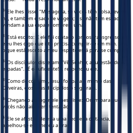
36
Ele lhes disse: "Mas agora, se vocês têm bolsa, levem-
na, e também o saco de viagem; e se não têm espada,
vendam a sua capa e comprem uma.
37
Está escrito: ‘E ele foi contado com os transgressores’;
e eu lhes digo que isto precisa cumprir-se em mim. Sim,
o que está escrito a meu respeito está para se cumprir".
38
Os discípulos disseram: "Vê, Senhor, aqui estão duas
espadas". "É o suficiente! ", respondeu ele.
39
Como de costume, Jesus foii para o monte das
Oliveiras, e os seus discípulos o seguiram.
40
Chegando ao lugar, ele lhes disse: "Orem para que
vocês não caiam em tentação".
41
Ele se afastou deles a uma pequena distância,
ajoelhou-se e começou a orar: