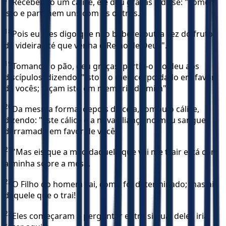
Recebendo um cálice, ele deu graças e disse: "Tomem
isto e partilhem uns com os outros.
18
Pois eu lhes digo que não beberei outra vez do fruto
da videira até que venha o Reino de Deus".
19
Tomando o pão, deu graças, partiu-o e o deu aos
discípulos, dizendo: "Isto é o meu corpo dado em favor
de vocês; façam isto em memória de mim".
20
Da mesma forma, depois da ceia, tomou o cálice,
dizendo: "Este cálice é a nova aliança no meu sangue,
derramado em favor de vocês.
21
"Mas eis que a mão daquele que vai me trair está com
a minha sobre a mesa.
22
O Filho do homem vai, como foi determinado; mas ai
daquele que o trai! "
23
Eles começaram a perguntar entre si qual deles iria