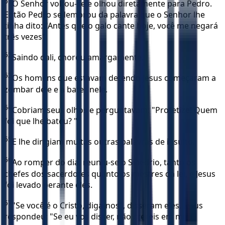
61
O Senhor voltou-se e olhou diretamente para Pedro.
Então Pedro se lembrou da palavra que o Senhor lhe
tinha dito: "Antes que o galo cante hoje, você me negará
três vezes".
62
Saindo dali, chorou amargamente.
63
Os homens que estavam detendo Jesus começaram a
zombar dele e a bater nele.
64
Cobriam seus olhos e perguntavam: "Profetize! Quem
foi que lhe bateu? "
65
E lhe dirigiam muitas outras palavras de insulto.
66
Ao romper do dia, reuniu-se o Sinédrio, tanto os
chefes dos sacerdotes quanto os mestres da lei, e Jesus
foi levado perante eles.
67
"Se você é o Cristo, diga-nos", disseram eles. Jesus
respondeu: "Se eu vos disser, não crereis em mim