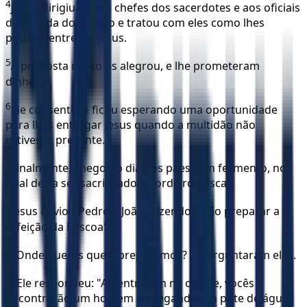
4
Judas dirigiu-se aos chefes dos sacerdotes e aos oficiais
da guarda do templo e tratou com eles como lhes
poderia entregar Jesus.
5
A proposta muito os alegrou, e lhe prometeram
dinheiro.
6
Ele consentiu e ficou esperando uma oportunidade
para lhes entregar Jesus quando a multidão não
estivesse presente.
7
Finalmente, chegou o dia dos pães sem fermento, no
qual devia ser sacrificado o cordeiro pascal.
8
Jesus enviou Pedro e João, dizendo: "Vão preparar a
refeição da Páscoa".
9
"Onde queres que a preparemos? ", perguntaram eles.
10
Ele respondeu: "Ao entrarem na cidade, vocês
encontrarão um homem carregando um pote de água.