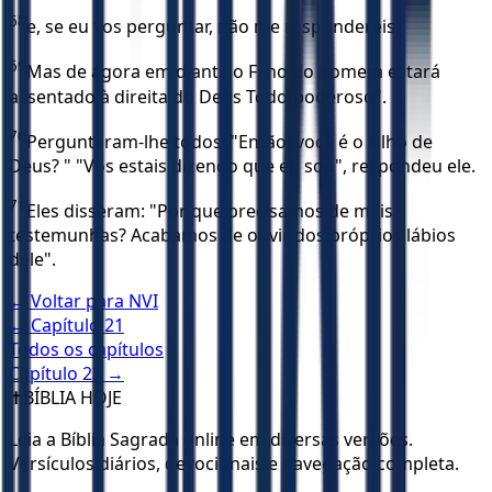
68
e, se eu vos perguntar, não me respondereis.
69
Mas de agora em diante o Filho do homem estará
assentado à direita do Deus Todo-poderoso".
70
Perguntaram-lhe todos: "Então, você é o Filho de
Deus? " "Vós estais dizendo que eu sou", respondeu ele.
71
Eles disseram: "Por que precisamos de mais
testemunhas? Acabamos de ouvir dos próprios lábios
dele".
← Voltar para
NVI
← Capítulo
21
Todos os capítulos
Capítulo
23
→
✝️
BÍBLIA HOJE
Leia a Bíblia Sagrada online em diversas versões.
Versículos diários, devocionais e navegação completa.