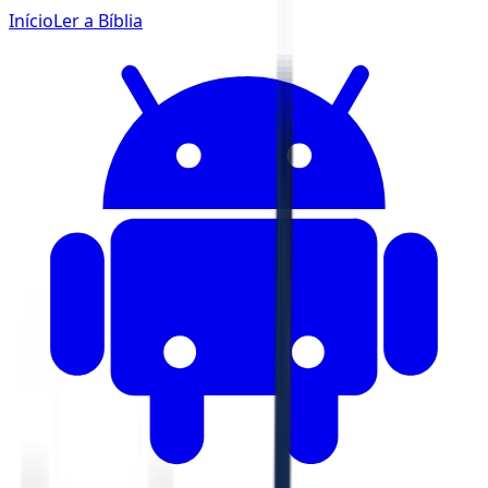
Início
Ler a Bíblia