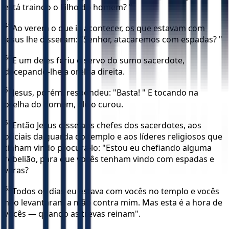
está traindo o Filho do homem? "
49
Ao verem o que ia acontecer, os que estavam com
Jesus lhe disseram: "Senhor, atacaremos com espadas? "
50
E um deles feriu o servo do sumo sacerdote,
decepando-lhe a orelha direita.
51
Jesus, porém, respondeu: "Basta! " E tocando na
orelha do homem, ele o curou.
52
Então Jesus disse aos chefes dos sacerdotes, aos
oficiais da guarda do templo e aos líderes religiosos que
tinham vindo procurá-lo: "Estou eu chefiando alguma
rebelião, para que vocês tenham vindo com espadas e
varas?
53
Todos os dias eu estava com vocês no templo e vocês
não levantaram a mão contra mim. Mas esta é a hora de
vocês — quando as trevas reinam".