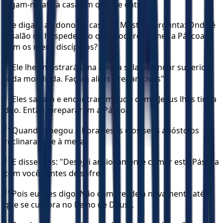
Sigam-no até a casa em que ele entrar
11
e digam ao dono da casa: ‘O Mestre pergunta: Onde é
o salão de hóspedes no qual poderei comer a Páscoa
com os meus discípulos? ’
12
Ele lhes mostrará uma ampla sala no andar superior,
toda mobiliada. Façam ali os preparativos".
13
Eles saíram e encontraram tudo como Jesus lhes tinha
dito. Então, prepararam a Páscoa.
14
Quando chegou a hora, Jesus e os seus apóstolos
reclinaram-se à mesa.
15
E disse-lhes: "Desejei ansiosamente comer esta Páscoa
com vocês antes de sofrer.
16
Pois eu lhes digo: Não comerei dela novamente até
que se cumpra no Reino de Deus".
17