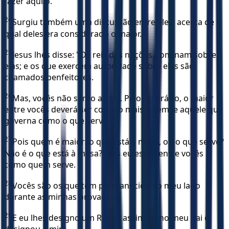
fazer aquilo.
24
Surgiu também uma discussão entre eles, acerca de
qual deles era considerado o maior.
25
Jesus lhes disse: "Os reis das nações dominam sobre
elas; e os que exercem autoridade sobre elas são
chamados benfeitores.
26
Mas, vocês não serão assim. Pelo contrário, o maior
entre vocês deverá ser como o mais jovem, e aquele que
governa como o que serve.
27
Pois quem é maior: o que está à mesa, ou o que serve?
Não é o que está à mesa? Mas eu estou entre vocês
como quem serve.
28
Vocês são os que têm permanecido ao meu lado
durante as minhas provações.
29
E eu lhes designo um Reino, assim como meu Pai o