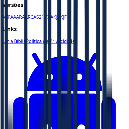
Versões
ACF
AA
ARA
ARC
AS21
JFAA
KJA
KJF
Links
Ler a Bíblia
Política de Privacidade