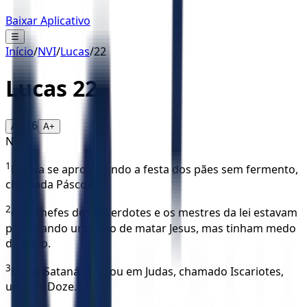
Baixar Aplicativo
☰
Início
/
NVI
/
Lucas
/
22
Lucas
22
16
A-
A+
NVI
1
Estava se aproximando a festa dos pães sem fermento,
chamada Páscoa,
2
e os chefes dos sacerdotes e os mestres da lei estavam
procurando um meio de matar Jesus, mas tinham medo
do povo.
3
Então Satanás entrou em Judas, chamado Iscariotes,
um dos Doze.