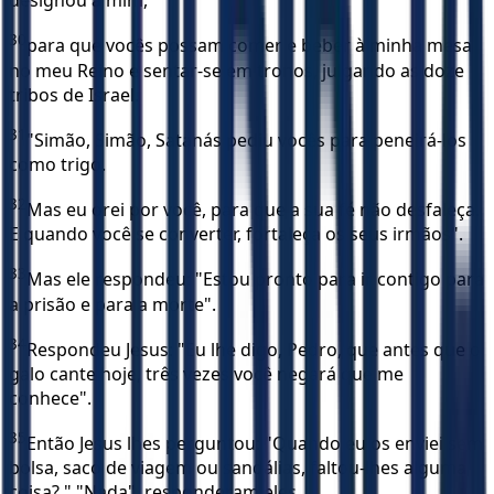
designou a mim,
30
para que vocês possam comer e beber à minha mesa
no meu Reino e sentar-se em tronos, julgando as doze
tribos de Israel.
31
"Simão, Simão, Satanás pediu vocês para peneirá-los
como trigo.
32
Mas eu orei por você, para que a sua fé não desfaleça.
E quando você se converter, fortaleça os seus irmãos".
33
Mas ele respondeu: "Estou pronto para ir contigo para
a prisão e para a morte".
34
Respondeu Jesus: "Eu lhe digo, Pedro, que antes que o
galo cante hoje, três vezes você negará que me
conhece".
35
Então Jesus lhes perguntou: "Quando eu os enviei sem
bolsa, saco de viagem ou sandálias, faltou-lhes alguma
coisa? " "Nada", responderam eles.