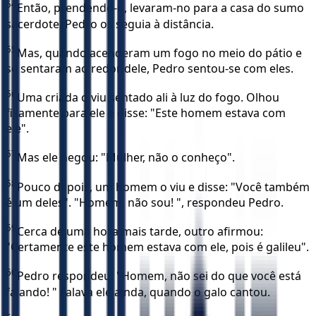
54
Então, prendendo-o, levaram-no para a casa do sumo
sacerdote. Pedro os seguia à distância.
55
Mas, quando acenderam um fogo no meio do pátio e
se sentaram ao redor dele, Pedro sentou-se com eles.
56
Uma criada o viu sentado ali à luz do fogo. Olhou
fixamente para ele e disse: "Este homem estava com
ele".
57
Mas ele negou: "Mulher, não o conheço".
58
Pouco depois, um homem o viu e disse: "Você também
é um deles". "Homem, não sou! ", respondeu Pedro.
59
Cerca de uma hora mais tarde, outro afirmou:
"Certamente este homem estava com ele, pois é galileu".
60
Pedro respondeu: "Homem, não sei do que você está
falando! " Falava ele ainda, quando o galo cantou.