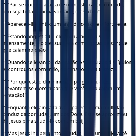
42
"Pai, se queres, afasta de mim este cálice; contudo,
não seja feita a minha vontade, mas a tua".
43
Apareceu-lhe então um anjo do céu que o fortalecia.
44
Estando angustiado, ele orou ainda mais
intensamente; e o seu suor era como gotas de sangue
que caíam no chão.
45
Quando se levantou da oração e voltou aos discípulos,
encontrou-os dormindo, dominados pela tristeza.
46
"Por que estão dormindo? ", perguntou-lhes.
"Levantem-se e orem para que vocês não caiam em
tentação! "
47
Enquanto ele ainda falava, apareceu uma multidão
conduzida por Judas, um dos Doze. Este se aproximou
de Jesus para saudá-lo com um beijo.
48
Mas Jesus lhe perguntou: "Judas, com um beijo você