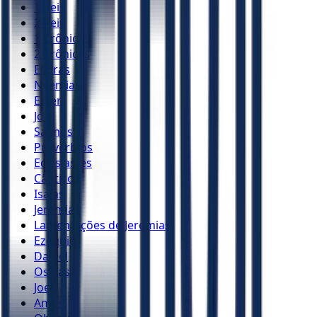
1 Reis
2 Reis
1 Crônicas
2 Crônicas
Esdras
Neemias
Ester
Jó
Salmos
Provérbios
Eclesiastes
Cânticos
Isaías
Jeremias
Lamentações de Jeremias
Ezequiel
Daniel
Oséias
Joel
Amós