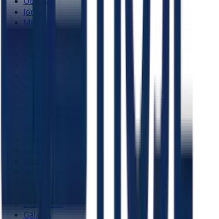
Obadias
Jonas
Miquéias
Naum
Habacuque
Sofonias
Ageu
Zacarias
Malaquias
Novo Testamento
Mateus
Marcos
Lucas
João
Atos
Romanos
1 Coríntios
2 Coríntios
Gálatas