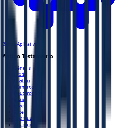
Baixar Aplicativo
Antigo Testamento
Gênesis
Êxodo
Levítico
Números
Deuteronômio
Josué
Juízes
Rute
1 Samuel
2 Samuel