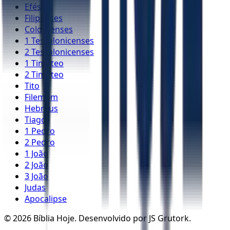
Efésios
Filipenses
Colossenses
1 Tessalonicenses
2 Tessalonicenses
1 Timóteo
2 Timóteo
Tito
Filemom
Hebreus
Tiago
1 Pedro
2 Pedro
1 João
2 João
3 João
Judas
Apocalipse
©
2026
Bíblia Hoje. Desenvolvido por JS Grutork.