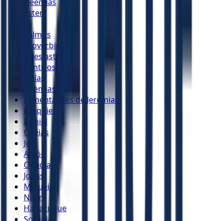
Neemias
Ester
Jó
Salmos
Provérbios
Eclesiastes
Cânticos
Isaías
Jeremias
Lamentações de Jeremias
Ezequiel
Daniel
Oséias
Joel
Amós
Obadias
Jonas
Miquéias
Naum
Habacuque
Sofonias