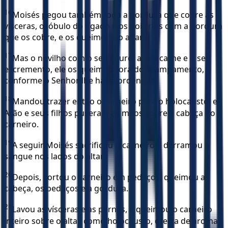
16
Moisés pegou também toda a gordura que cobre as
vísceras, o lóbulo do fígado e os dois rins com a gordura
que os cobre, e os queimou no altar.
17
Mas o novilho com o seu couro, a sua carne e o seu
excremento, ele os queimou fora do acampamento,
conforme o Senhor lhe havia ordenado.
18
Mandou trazer então o carneiro para o holocausto, e
Arão e seus filhos puseram as mãos sobre a cabeça do
carneiro.
19
A seguir Moisés sacrificou o carneiro e derramou o
sangue nos lados do altar.
20
Depois, cortou o carneiro em pedaços; queimou a
cabeça, os pedaços e a gordura.
21
Lavou as vísceras e as pernas, e queimou o carneiro
inteiro sobre o altar, como holocausto, oferta de aroma