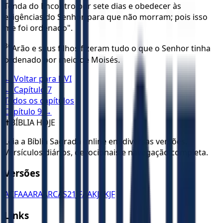
Tenda do Encontro por sete dias e obedecer às
exigências do Senhor, para que não morram; pois isso
me foi ordenado".
36
Arão e seus filhos fizeram tudo o que o Senhor tinha
ordenado por meio de Moisés.
← Voltar para
NVI
← Capítulo
7
Todos os capítulos
Capítulo
9
→
✝️
BÍBLIA HOJE
Leia a Bíblia Sagrada online em diversas versões.
Versículos diários, devocionais e navegação completa.
Versões
ACF
AA
ARA
ARC
AS21
JFAA
KJA
KJF
Links