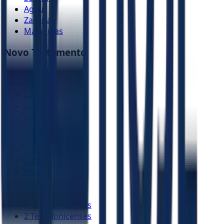
Ageu
Zacarias
Malaquias
Novo Testamento
Mateus
Marcos
Lucas
João
Atos
Romanos
1 Coríntios
2 Coríntios
Gálatas
Efésios
Filipenses
Colossenses
1 Tessalonicenses
2 Tessalonicenses