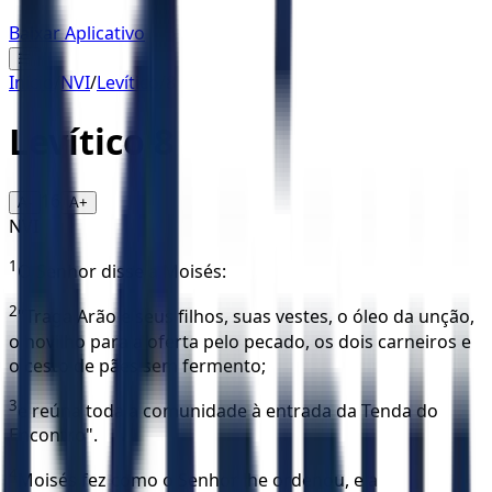
Baixar Aplicativo
☰
Início
/
NVI
/
Levítico
/
8
Levítico
8
16
A-
A+
NVI
1
O Senhor disse a Moisés:
2
"Traga Arão e seus filhos, suas vestes, o óleo da unção,
o novilho para a oferta pelo pecado, os dois carneiros e
o cesto de pães sem fermento;
3
e reúna toda a comunidade à entrada da Tenda do
Encontro".
4
Moisés fez como o Senhor lhe ordenou, e a