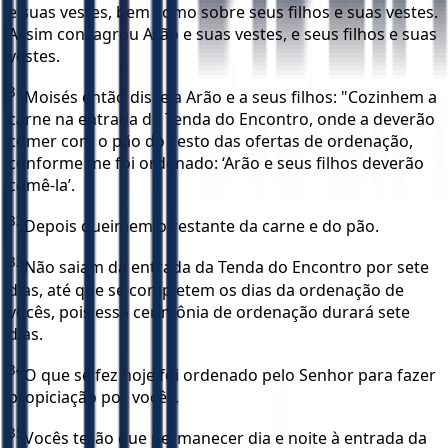
e suas vestes, bem como sobre seus filhos e suas vestes.
Assim consagrou Arão e suas vestes, e seus filhos e suas
vestes.
31
Moisés então disse a Arão e a seus filhos: "Cozinhem a
carne na entrada da Tenda do Encontro, onde a deverão
comer com o pão do cesto das ofertas de ordenação,
conforme me foi ordenado: ‘Arão e seus filhos deverão
comê-la’.
32
Depois queimem o restante da carne e do pão.
33
Não saiam da entrada da Tenda do Encontro por sete
dias, até que se completem os dias da ordenação de
vocês, pois essa cerimônia de ordenação durará sete
dias.
34
O que se fez hoje foi ordenado pelo Senhor para fazer
propiciação por vocês.
35
Vocês terão que permanecer dia e noite à entrada da