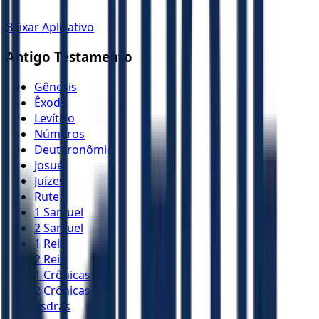
Baixar Aplicativo
Antigo Testamento
Gênesis
Êxodo
Levítico
Números
Deuteronômio
Josué
Juízes
Rute
1 Samuel
2 Samuel
1 Reis
2 Reis
1 Crônicas
2 Crônicas
Esdras