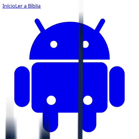
Início
Ler a Bíblia