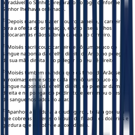
agradável ao Senhor, preparado no fogo, conforme o
Senhor lhe havia ordenado.
22
Depois mandou trazer o outro carneiro, o carneiro
para a oferta de ordenação, e Arão e seus filhos
colocaram as mãos sobre a cabeça do carneiro.
23
Moisés sacrificou o carneiro e pôs um pouco do
sangue na ponta da orelha direita de Arão, no polegar
da sua mão direita e no polegar do seu pé direito.
24
Moisés também mandou que os filhos de Arão se
aproximassem, e sobre cada um pôs um pouco do
sangue na ponta da orelha direita, no polegar da mão
direita e no polegar do pé direito; e derramou o restante
do sangue nos lados do altar.
25
Apanhou a gordura, a cauda gorda, toda a gordura
que cobre as vísceras, o lóbulo do fígado, os dois rins e a
gordura que os cobre e a coxa direita.