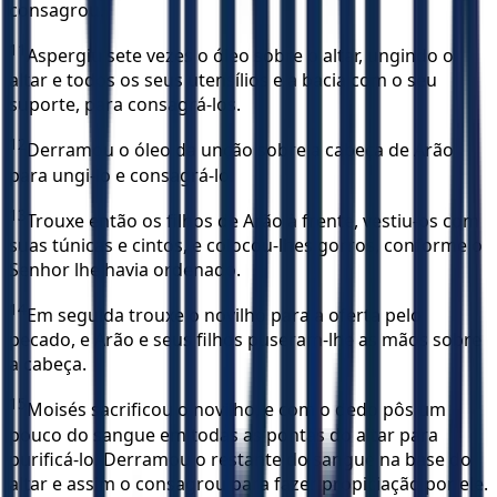
consagrou.
11
Aspergiu sete vezes o óleo sobre o altar, ungindo o
altar e todos os seus utensílios e a bacia com o seu
suporte, para consagrá-los.
12
Derramou o óleo da unção sobre a cabeça de Arão
para ungi-lo e consagrá-lo.
13
Trouxe então os filhos de Arão à frente, vestiu-os com
suas túnicas e cintos, e colocou-lhes gorros, conforme o
Senhor lhe havia ordenado.
14
Em seguida trouxe o novilho para a oferta pelo
pecado, e Arão e seus filhos puseram-lhe as mãos sobre
a cabeça.
15
Moisés sacrificou o novilho, e com o dedo pôs um
pouco do sangue em todas as pontas do altar para
purificá-lo. Derramou o restante do sangue na base do
altar e assim o consagrou para fazer propiciação por ele.