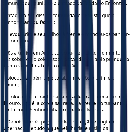
comunidade reuniu-se à entrada da Tenda do Encontro.
5
Então Moisés disse à comunidade: "Foi isto que o
Senhor mandou fazer";
6
e levou Arão e seus filhos à frente e mandou-os banhar-
se com água;
7
pôs a túnica em Arão, colocou-lhe o cinto e o manto, e
pôs sobre ele o colete sacerdotal; depois a ele prendeu o
manto sacerdotal com o cinturão;
8
colocou também o peitoral, e nele pôs o Urim e o
Tumim;
9
e colocou o turbante na cabeça de Arão com a lâmina
de ouro, isto é, a coroa sagrada, na frente do turbante,
conforme o Senhor tinha ordenado a Moisés.
10
Depois Moisés pegou o óleo da unção e ungiu o
tabernáculo e tudo o que nele havia, e assim os