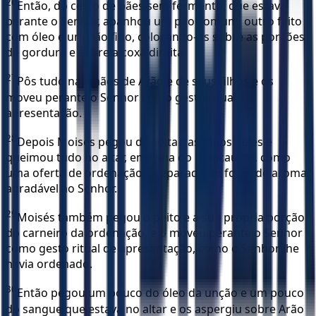
26
Então, do cesto de pães sem fermento, que estava
perante o Senhor, apanhou um pão comum, outro feito
com óleo e um pão fino, colocando-os sobre as porções
de gordura e sobre a coxa direita.
27
Pôs tudo nas mãos de Arão e de seus filhos e os
moveu perante o Senhor como gesto ritual de
apresentação.
28
Depois Moisés pegou de volta das mãos deles e
queimou tudo no altar, em cima do holocausto, como
uma oferta de ordenação, preparada no fogo, de aroma
agradável ao Senhor.
29
Moisés também pegou o peito e a sua própria porção
do carneiro da ordenação, e o moveu perante o Senhor
como gesto ritual de apresentação, como o Senhor lhe
havia ordenado.
30
Então pegou um pouco do óleo da unção e um pouco
do sangue que estava no altar e os aspergiu sobre Arão