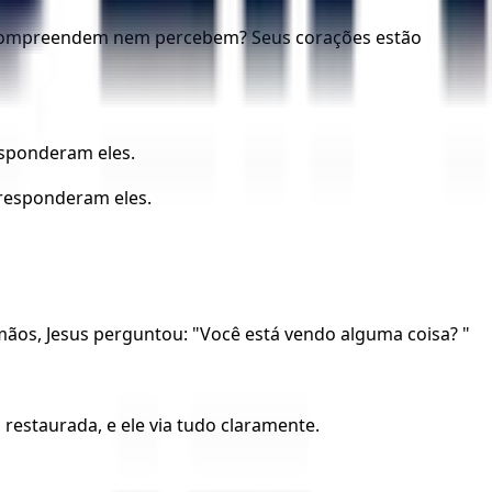
ão compreendem nem percebem? Seus corações estão
esponderam eles.
 responderam eles.
ãos, Jesus perguntou: "Você está vendo alguma coisa? "
restaurada, e ele via tudo claramente.