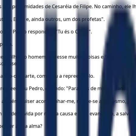
os nas proximidades de Cesaréia de Filipe. No caminho, ele
ros, Elias; e, ainda outros, um dos profetas".
ou? " Pedro respondeu: "Tu és o Cristo".
peito.
 o Filho do homem sofresse muitas coisas e fosse rejeitado
citasse.
mando-o à parte, começou a repreendê-lo.
 e repreendeu Pedro, dizendo: "Para trás de mim, Satanás!
"Se alguém quiser acompanhar-me, negue-se a si mesmo, tom
 perder a vida por minha causa e pelo evangelho, a salvará
perder a sua alma?