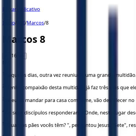
Baixar Aplicativo
☰
Início
/
NVI
/
Marcos
/
8
Marcos
8
16
A-
A+
NVI
1
Naqueles dias, outra vez reuniu-se uma grande multidão.
2
"Tenho compaixão desta multidão; já faz três dias que e
3
Se eu os mandar para casa com fome, vão desfalecer no 
4
Os seus discípulos responderam: "Onde, neste lugar dese
5
"Quantos pães vocês têm? ", perguntou Jesus. "Sete", r