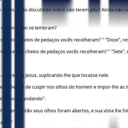
que vocês estão discutindo sobre não terem pão? Ainda n
o ouvem? Não se lembram?
os cestos cheios de pedaços vocês recolheram? " "Doze", r
antos cestos cheios de pedaços vocês recolheram? " "Sete",
um cego a Jesus, suplicando-lhe que tocasse nele.
ado. Depois de cuspir nos olhos do homem e impor-lhe as m
cem árvores andando".
omem. Então seus olhos foram abertos, e sua vista lhe foi 
ado! "