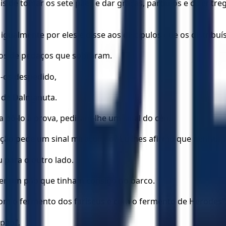
 de tomar os sete pães e dar graças, partiu-os e os entreg
ualmente por eles e disse aos discípulos que os distribuí
eios de pedaços que sobraram.
-os despedido,
o de Dalmanuta.
 pô-lo à prova, pediram-lhe um sinal do céu.
ção pede um sinal miraculoso? Eu lhes afirmo que nenhum s
u para o outro lado.
 ser um pão que tinham consigo no barco.
com o fermento dos fariseus e com o fermento de Herodes"
 pão".