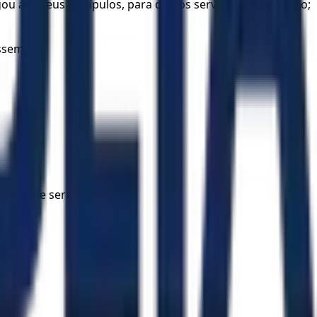
ou aos seus discípulos, para que os servissem à multidão;
ssem.
inal lhe será dado".
.