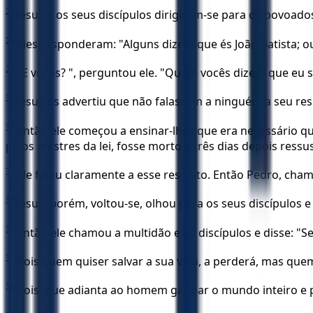
27
Jesus e os seus discípulos dirigiram-se para os povoad
28
Eles responderam: "Alguns dizem que és João Batista; out
29
"E vocês? ", perguntou ele. "Quem vocês dizem que eu s
30
Jesus os advertiu que não falassem a ninguém a seu res
31
Então ele começou a ensinar-lhes que era necessário que
pelos mestres da lei, fosse morto e três dias depois ressus
32
Ele falou claramente a esse respeito. Então Pedro, cha
33
Jesus, porém, voltou-se, olhou para os seus discípulos
34
Então ele chamou a multidão e os discípulos e disse: 
35
Pois quem quiser salvar a sua vida, a perderá, mas quem
36
Pois, que adianta ao homem ganhar o mundo inteiro e 