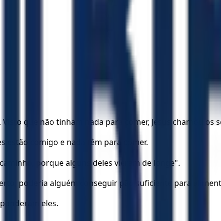
 Visto que não tinham nada para comer, Jesus chamou os seu
les estão comigo e nada têm para comer.
caminho, porque alguns deles vieram de longe".
rto, poderia alguém conseguir pão suficiente para aliment
esponderam eles.