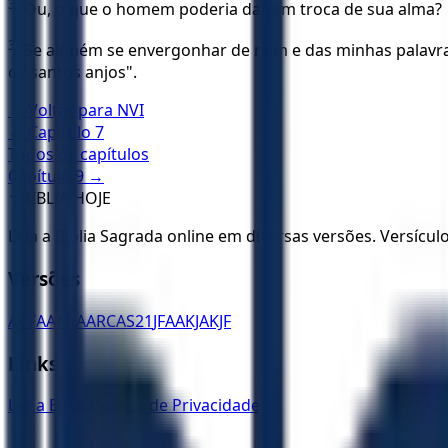
37
Ou, o que o homem poderia dar em troca de sua alma?
38
Se alguém se envergonhar de mim e das minhas palavras
os santos anjos".
← Voltar para
NVI
← Capítulo
7
Todos os capítulos
Capítulo
9
→
✝️
BÍBLIA HOJE
Leia a Bíblia Sagrada online em diversas versões. Versícu
Versões
ACF
AA
ARA
ARC
AS21
JFAA
KJA
KJF
Links
Ler a Bíblia
Política de Privacidade