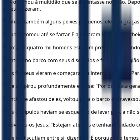
6
Ele ordenou à multidão que se assentasse no chão. Depois
e eles o fizeram.
7
Tinham também alguns peixes pequenos; ele deu graças ig
8
O povo comeu até se fartar. E ajuntaram sete cestos ch
9
Cerca de quatro mil homens estavam presentes. E, tendo
10
entrou no barco com seus discípulos e foi para a regiã
11
Os fariseus vieram e começaram a interrogar Jesus. Para
12
Ele suspirou profundamente e disse: "Por que esta gera
13
Então se afastou deles, voltou para o barco e atravesso
14
Os discípulos haviam se esquecido de levar pão, a não
15
Advertiu-os Jesus: "Estejam atentos e tenham cuidado 
16
E eles discutiam entre si, dizendo: "É porque não temos