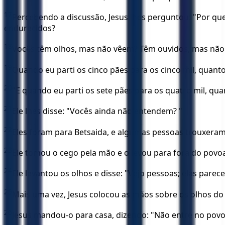
17
Percebendo a discussão, Jesus lhes perguntou: "Por 
endurecidos?
18
Vocês têm olhos, mas não vêem? Têm ouvidos, mas nã
19
Quando eu parti os cinco pães para os cinco mil, quant
20
"E quando eu parti os sete pães para os quatro mil, qu
21
Ele lhes disse: "Vocês ainda não entendem? "
22
Eles foram para Betsaida, e algumas pessoas trouxeram 
23
Ele tomou o cego pela mão e o levou para fora do povo
24
Ele levantou os olhos e disse: "Vejo pessoas; elas pare
25
Mais uma vez, Jesus colocou as mãos sobre os olhos do h
26
Jesus mandou-o para casa, dizendo: "Não entre no povo