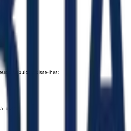
s discípulos e disse-lhes:
á-los? "