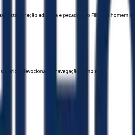
 nesta geração adúltera e pecadora, o Filho do homem se 
los diários, devocionais e navegação completa.