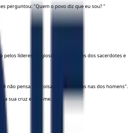
 lhes perguntou: "Quem o povo diz que eu sou? "
 pelos líderes religiosos, pelos chefes dos sacerdotes e
 Você não pensa nas coisas de Deus, mas nas dos homens".
e a sua cruz e siga-me.
.