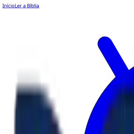
Início
Ler a Bíblia