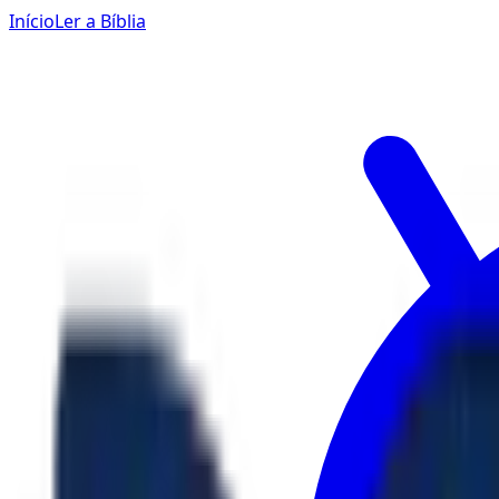
Início
Ler a Bíblia