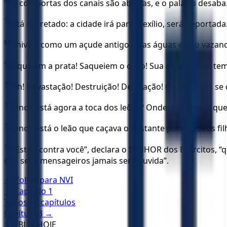
6
As comportas dos canais são abertas, e o palácio desaba
7
Está decretado: a cidade irá para o exílio, será deport
8
Nínive é como um açude antigo cujas águas estão vazand
9
Saqueiem a prata! Saqueiem o ouro! Sua riqueza não tem f
10
Ah! Devastação! Destruição! Desolação! Os corações se 
11
Onde está agora a toca dos leões? Onde o lugar em que 
12
Onde está o leão que caçava o bastante para os seus fil
13
“Estou contra você”, declara o SENHOR dos Exércitos, “q
dos seus mensageiros jamais será ouvida”.
← Voltar para
NVI
← Capítulo
1
Todos os capítulos
Capítulo
3
→
✝️
BÍBLIA HOJE