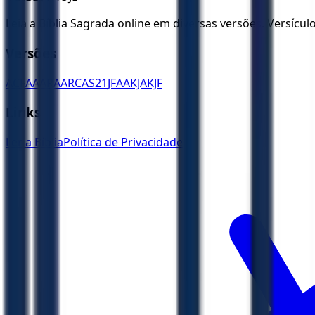
Leia a Bíblia Sagrada online em diversas versões. Versícu
Versões
ACF
AA
ARA
ARC
AS21
JFAA
KJA
KJF
Links
Ler a Bíblia
Política de Privacidade