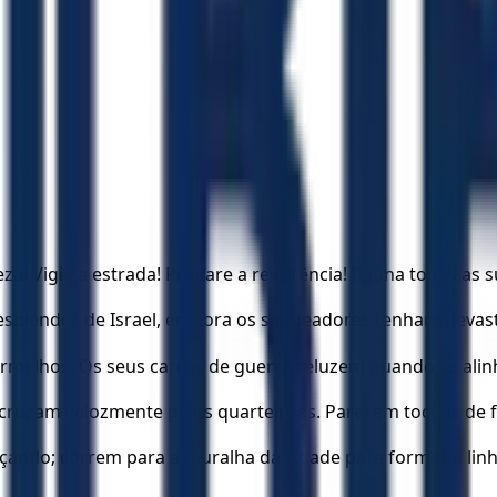
za! Vigie a estrada! Prepare a resistência! Reúna todas as s
esplendor de Israel, embora os saqueadores tenham devasta
rmelhos. Os seus carros de guerra reluzem quando se alinh
e cruzam velozmente pelos quarteirões. Parecem tochas d
eçando; correm para a muralha da cidade para formar a linh