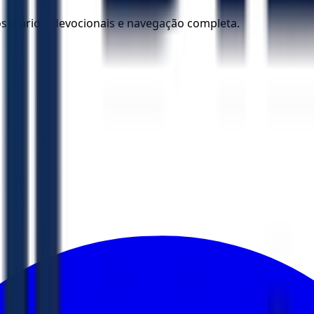
los diários, devocionais e navegação completa.