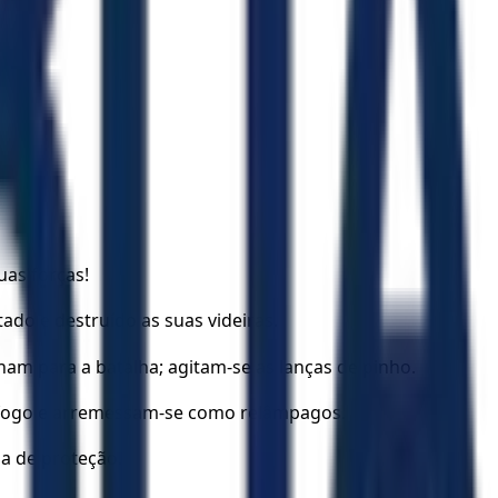
uas forças!
do e destruído as suas videiras.
am para a batalha; agitam-se as lanças de pinho.
e fogo e arremessam-se como relâmpagos.
a de proteção.