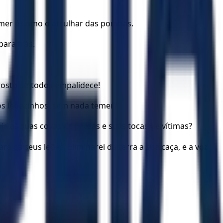
gemer é como o arrulhar das pombas.
ara trás.
rosto de todos empalidece!
 os leõezinhos, sem nada temer?
ia as suas covas de presas e suas tocas de vítimas?
á os seus leões. Eliminarei da terra a sua caça, e a voz