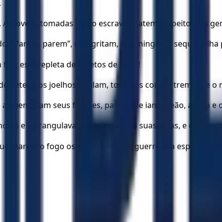
.
ada. As jovens tomadas como escravas batem no peito; seu 
o. “Parem, parem”, eles gritam, mas ninguém sequer olha p
im; está repleta de objetos de valor!
derretem, os joelhos vacilam, todos os corpos tremem e o 
alimentavam seus filhotes, para onde iam o leão, a leoa e
hotes e estrangulava animais para as suas leoas, e que ench
ueimarei no fogo os seus carros de guerra, e a espada matar