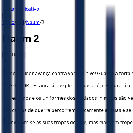
Baixar Aplicativo
☰
Início
/
NVI
/
Naum
/
2
Naum
2
16
A-
A+
NVI
1
O destruidor avança contra você, Nínive! Guarde a fortale
2
O SENHOR restaurará o esplendor de Jacó; restaurará o 
3
Os escudos e os uniformes dos soldados inimigos são ve
4
Os carros de guerra percorrem loucamente as ruas e s
5
Convocam-se as suas tropas de elite, mas elas vêm trop