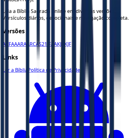
Leia a Bíblia Sagrada online em diversas versões.
Versículos diários, devocionais e navegação completa.
Versões
ACF
AA
ARA
ARC
AS21
JFAA
KJA
KJF
Links
Ler a Bíblia
Política de Privacidade