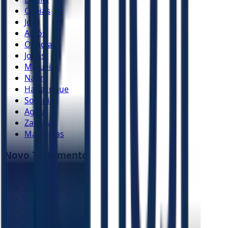
Oséias
Joel
Amós
Obadias
Jonas
Miquéias
Naum
Habacuque
Sofonias
Ageu
Zacarias
Malaquias
Novo Testamento
Mateus
Marcos
Lucas
João
Atos