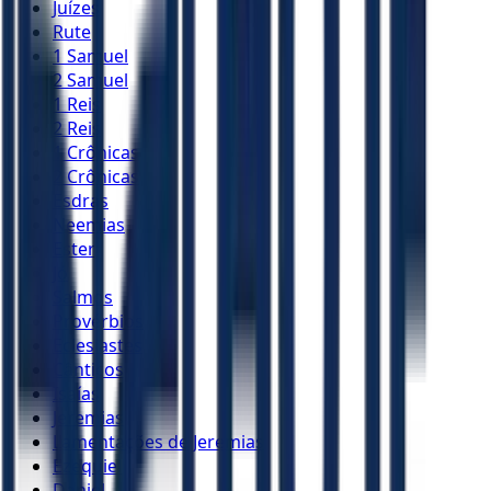
Juízes
Rute
1 Samuel
2 Samuel
1 Reis
2 Reis
1 Crônicas
2 Crônicas
Esdras
Neemias
Ester
Jó
Salmos
Provérbios
Eclesiastes
Cânticos
Isaías
Jeremias
Lamentações de Jeremias
Ezequiel
Daniel