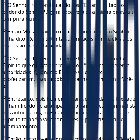
23
O Senhor respondeu a Moisés: "Estará limitado o
poder do Senhor? Agora você verá se a minha palavra se
cumprirá ou não".
24
Então Moisés saiu e contou ao povo o que o Senhor
tinha dito. Reuniu setenta autoridades dentre eles e os
dispôs ao redor da Tenda.
25
O Senhor desceu na nuvem e lhe falou, e tirou do
Espírito que estava sobre ele e o pôs sobre as setenta
autoridades. Quando o Espírito veio sobre eles,
profetizaram, mas depois nunca mais tornaram a fazê-
lo.
26
Entretanto, dois homens, chamados Eldade e Medade,
tinham ficado no acampamento. Ambos estavam na lista
das autoridades, mas não tinham ido para a Tenda. O
Espírito também veio sobre eles, e profetizaram no
acampamento.
27
Então, certo jovem correu e contou a Moisés: "Eldade