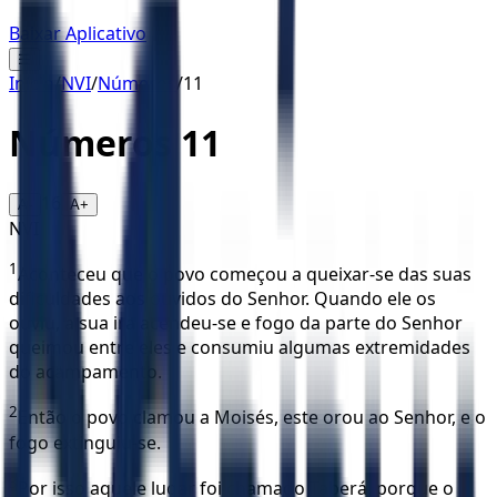
Baixar Aplicativo
☰
Início
/
NVI
/
Números
/
11
Números
11
16
A-
A+
NVI
1
Aconteceu que o povo começou a queixar-se das suas
dificuldades aos ouvidos do Senhor. Quando ele os
ouviu, a sua ira acendeu-se e fogo da parte do Senhor
queimou entre eles e consumiu algumas extremidades
do acampamento.
2
Então o povo clamou a Moisés, este orou ao Senhor, e o
fogo extinguiu-se.
3
Por isso aquele lugar foi chamado Taberá, porque o