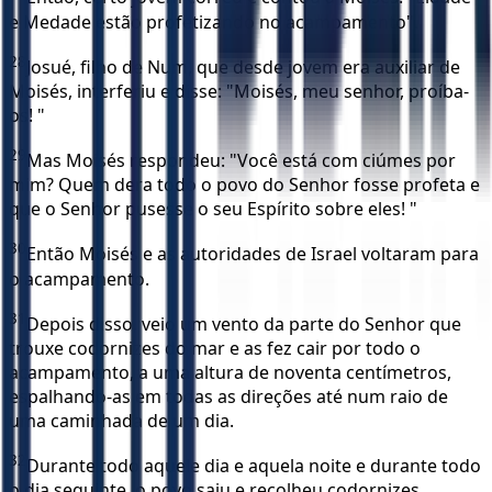
e Medade estão profetizando no acampamento".
28
Josué, filho de Num, que desde jovem era auxiliar de
Moisés, interferiu e disse: "Moisés, meu senhor, proíba-
os! "
29
Mas Moisés respondeu: "Você está com ciúmes por
mim? Quem dera todo o povo do Senhor fosse profeta e
que o Senhor pusesse o seu Espírito sobre eles! "
30
Então Moisés e as autoridades de Israel voltaram para
o acampamento.
31
Depois disso, veio um vento da parte do Senhor que
trouxe codornizes do mar e as fez cair por todo o
acampamento, a uma altura de noventa centímetros,
espalhando-as em todas as direções até num raio de
uma caminhada de um dia.
32
Durante todo aquele dia e aquela noite e durante todo
o dia seguinte, o povo saiu e recolheu codornizes.