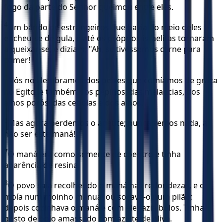
fogo da parte do Senhor queimou entre eles.
4
Um bando de estrangeiros que havia no meio deles
encheu-se de gula, e até os próprios israelitas tornaram
a queixar-se, e diziam: "Ah, se tivéssemos carne para
comer!
5
Nós nos lembramos dos peixes que comíamos de graça
no Egito, e também dos pepinos, das melancias, dos
alhos porós, das cebolas e dos alhos.
6
Mas agora perdemos o apetite; nunca vemos nada, a
não ser este maná! "
7
O maná era como semente de coentro e tinha
aparência de resina.
8
O povo saía recolhendo o maná nas redondezas, e o
moía num moinho manual ou socava-o num pilão;
depois cozinhava o maná e com ele fazia bolos. Tinha
gosto de bolo amassado com azeite de oliva.