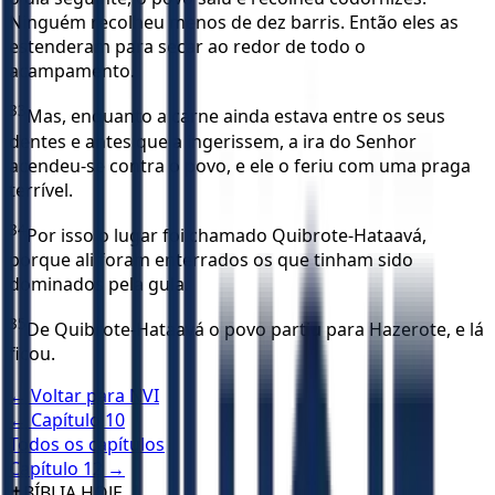
Ninguém recolheu menos de dez barris. Então eles as
estenderam para secar ao redor de todo o
acampamento.
33
Mas, enquanto a carne ainda estava entre os seus
dentes e antes que a ingerissem, a ira do Senhor
acendeu-se contra o povo, e ele o feriu com uma praga
terrível.
34
Por isso o lugar foi chamado Quibrote-Hataavá,
porque ali foram enterrados os que tinham sido
dominados pela gula.
35
De Quibrote-Hataavá o povo partiu para Hazerote, e lá
ficou.
← Voltar para
NVI
← Capítulo
10
Todos os capítulos
Capítulo
12
→
✝️
BÍBLIA HOJE