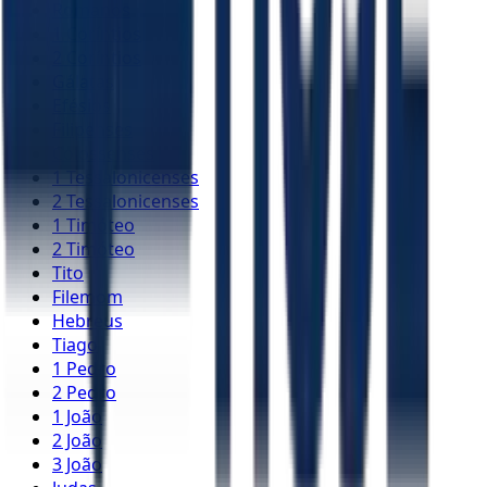
Romanos
1 Coríntios
2 Coríntios
Gálatas
Efésios
Filipenses
Colossenses
1 Tessalonicenses
2 Tessalonicenses
1 Timóteo
2 Timóteo
Tito
Filemom
Hebreus
Tiago
1 Pedro
2 Pedro
1 João
2 João
3 João