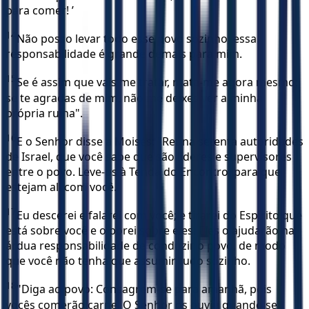
para comer! ’
14
Não posso levar todo esse povo sozinho; essa
responsabilidade é grande demais para mim.
15
Se é assim que vais me tratar, mata-me agora mesmo;
se te agradas de mim, não me deixes ver a minha
própria ruína".
16
E o Senhor disse a Moisés: "Reúna setenta autoridades
de Israel, que você sabe que são líderes e supervisores
entre o povo. Leve-os à Tenda do Encontro, para que
estejam ali com você.
17
Eu descerei e falarei com você; e tirarei do Espírito que
está sobre você e o porei sobre eles. Eles o ajudarão na
árdua responsabilidade de conduzir o povo, de modo
que você não tenha que assumir tudo sozinho.
18
"Diga ao povo: Consagrem-se para amanhã, pois
vocês comerão carne. O Senhor os ouviu quando se