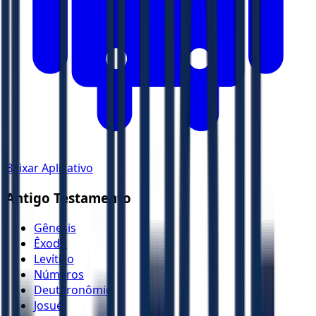
Baixar Aplicativo
Antigo Testamento
Gênesis
Êxodo
Levítico
Números
Deuteronômio
Josué