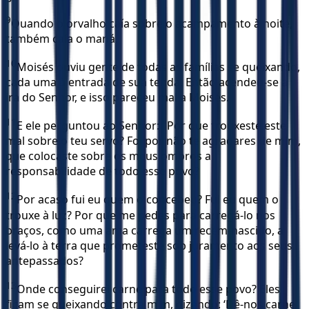
9
Quando o orvalho caía sobre o acampamento à noite,
também caía o maná.
10
Moisés ouviu gente de todas as famílias se queixando,
cada uma à entrada de sua tenda. Então acendeu-se a
ira do Senhor, e isso pareceu mal a Moisés.
11
E ele perguntou ao Senhor: "Por que trouxeste este
mal sobre o teu servo? Foi por não te agradares de mim,
que colocaste sobre os meus ombros a
responsabilidade de todo esse povo?
12
Por acaso fui eu quem o concebeu? Fui eu quem o
trouxe à luz? Por que me pedes para carregá-lo nos
braços, como uma ama carrega um recém-nascido, a
levá-lo à terra que prometeste sob juramento aos seus
antepassados?
13
Onde conseguirei carne para todo esse povo? Eles
ficam se queixando contra mim, dizendo: ‘Dê-nos carne