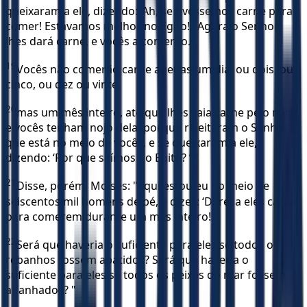
queixaram a ele, dizendo: ‘Ah, se tivéssemos carne para
comer! Estávamos melhor no Egito! ’ Agora o Senhor
lhes dará carne, e vocês a comerão.
19
Vocês não comerão carne apenas um dia, ou dois, ou
cinco, ou dez ou vinte,
20
mas um mês inteiro, até que lhes saia carne pelo nariz
e vocês tenham nojo dela, porque rejeitaram o Senhor,
que está no meio de vocês, e se queixaram a ele,
dizendo: ‘Por que saímos do Egito? ’ "
21
Disse, porém, Moisés: "Aqui estou eu no meio de
seiscentos mil homens de pé, e dizes: ‘Darei a eles carne
para comerem durante um mês inteiro! ’
22
Será que haveria o suficiente para eles se todos os
rebanhos fossem abatidos? Será que haveria o
suficiente para eles se todos os peixes do mar fossem
apanhados? "