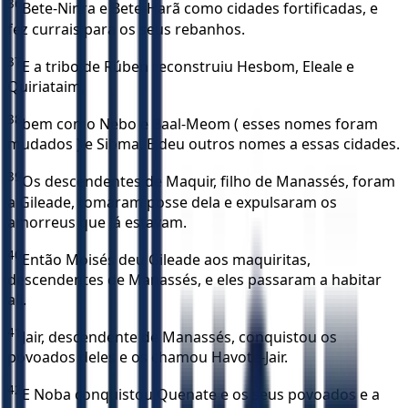
36
Bete-Ninra e Bete-Harã como cidades fortificadas, e
fez currais para os seus rebanhos.
37
E a tribo de Rúben reconstruiu Hesbom, Eleale e
Quiriataim,
38
bem como Nebo e Baal-Meom ( esses nomes foram
mudados ) e Sibma. E deu outros nomes a essas cidades.
39
Os descendentes de Maquir, filho de Manassés, foram
a Gileade, tomaram posse dela e expulsaram os
amorreus que lá estavam.
40
Então Moisés deu Gileade aos maquiritas,
descendentes de Manassés, e eles passaram a habitar
ali.
41
Jair, descendente de Manassés, conquistou os
povoados deles e os chamou Havote-Jair.
42
E Noba conquistou Quenate e os seus povoados e a