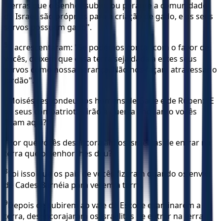
4
terras que o Senhor subjugou perante a comunidade
de Israel, são próprias para a criação de gado, e os seus
servos possuem gado".
5
E acrescentaram: "Se podemos contar com o favor de
vocês, deixem que essa terra seja dada a estes seus
servos como nossa herança. Não nos façam atravessar o
Jordão".
6
Moisés respondeu aos homens de Gade e de Rúben: "E
os seus compatriotas irão à guerra enquanto vocês
ficam aqui?
7
Por que vocês desencorajam os israelitas de entrar na
terra que o Senhor lhes deu?
8
Foi isso que os pais de vocês fizeram quando os enviei
de Cades-Barnéia para verem a terra.
9
Depois de subirem ao vale de Escol e examinarem a
terra, desencorajaram os israelitas de entrar na terra