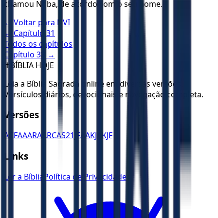
chamou Noba, de acordo com o seu nome.
← Voltar para
NVI
← Capítulo
31
Todos os capítulos
Capítulo
33
→
✝️
BÍBLIA HOJE
Leia a Bíblia Sagrada online em diversas versões.
Versículos diários, devocionais e navegação completa.
Versões
ACF
AA
ARA
ARC
AS21
JFAA
KJA
KJF
Links
Ler a Bíblia
Política de Privacidade