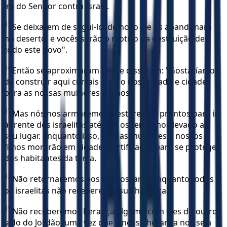
ira do Senhor contra Israel.
15
Se deixarem de segui-lo, de novo ele os abandonará
no deserto, e vocês serão o motivo da destruição de
todo este povo".
16
Então se aproximaram dele e disseram: "Gostaríamos
de construir aqui currais para o nosso gado e cidades
para as nossas mulheres e filhos.
17
Mas nós nos armaremos e estaremos prontos para ir
à frente dos israelitas até que os tenhamos levado ao
seu lugar. Enquanto isso, nossas mulheres e nossos
filhos morarão em cidades fortificadas para se proteger
dos habitantes da terra.
18
Não retornaremos aos nossos lares enquanto todos
os israelitas não receberem a sua herança.
19
Não receberemos herança alguma com eles do outro
lado do Jordão, uma vez que a nossa herança nos seja