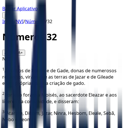
Baixar Aplicativo
☰
Início
/
NVI
/
Números
/
32
Números
32
16
A-
A+
NVI
1
As tribos de Rúben e de Gade, donas de numerosos
rebanhos, viram que as terras de Jazar e de Gileade
eram próprias para a criação de gado.
2
Por isso foram a Moisés, ao sacerdote Eleazar e aos
líderes da comunidade, e disseram:
3
"Atarote, Dibom, Jazar, Ninra, Hesbom, Eleale, Sebã,
Nebo e Beom,