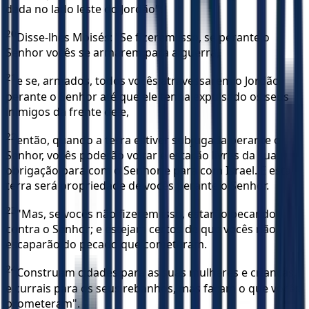
dada no lado leste do Jordão".
20
Disse-lhes Moisés: "Se fizerem isso, se perante o
Senhor vocês se armarem para a guerra,
21
e se, armados, todos vocês atravessarem o Jordão
perante o Senhor até que ele tenha expulsado os seus
inimigos da frente dele,
22
então, quando a terra estiver subjugada perante o
Senhor, vocês poderão voltar e estarão livres da sua
obrigação para com o Senhor e para com Israel. E esta
terra será propriedade de vocês perante o Senhor.
23
"Mas, se vocês não fizerem isso, estarão pecando
contra o Senhor; e estejam certos de que vocês não
escaparão do pecado que cometeram.
24
Construam cidades para as suas mulheres e crianças,
e currais para os seus rebanhos, mas façam o que vocês
prometeram".