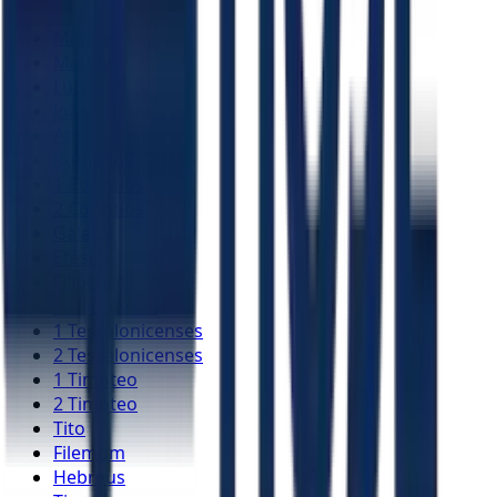
Mateus
Marcos
Lucas
João
Atos
Romanos
1 Coríntios
2 Coríntios
Gálatas
Efésios
Filipenses
Colossenses
1 Tessalonicenses
2 Tessalonicenses
1 Timóteo
2 Timóteo
Tito
Filemom
Hebreus