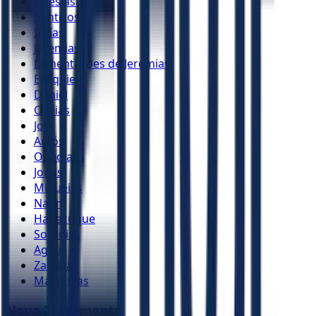
Eclesiastes
Cânticos
Isaías
Jeremias
Lamentações de Jeremias
Ezequiel
Daniel
Oséias
Joel
Amós
Obadias
Jonas
Miquéias
Naum
Habacuque
Sofonias
Ageu
Zacarias
Malaquias
Novo Testamento