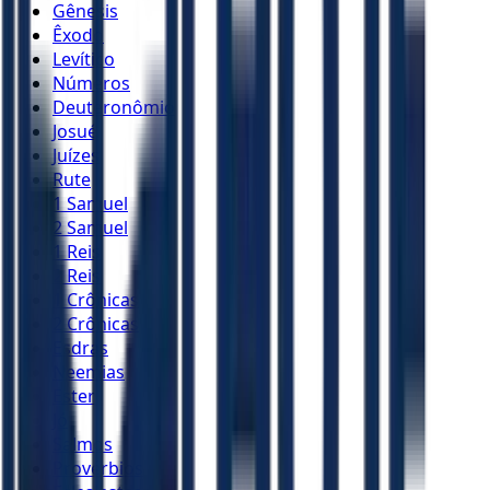
Gênesis
Êxodo
Levítico
Números
Deuteronômio
Josué
Juízes
Rute
1 Samuel
2 Samuel
1 Reis
2 Reis
1 Crônicas
2 Crônicas
Esdras
Neemias
Ester
Jó
Salmos
Provérbios