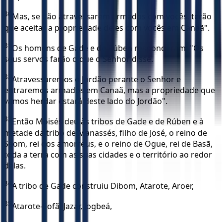
30
Mas, se não atravessarem armados com vocês, terão
que aceitar a propriedade deles com vocês em Canaã".
31
Os homens de Gade e de Rúben responderam: "Os
seus servos farão o que o Senhor disse.
32
Atravessaremos o Jordão perante o Senhor e
entraremos armados em Canaã, mas a propriedade que
vamos herdar estará deste lado do Jordão".
33
Então Moisés deu às tribos de Gade e de Rúben e à
metade da tribo de Manassés, filho de José, o reino de
Seom, rei dos amorreus, e o reino de Ogue, rei de Basã,
toda a terra com as suas cidades e o território ao redor
delas.
34
A tribo de Gade construiu Dibom, Atarote, Aroer,
35
Atarote-Sofã, Jazar, Jogbeá,