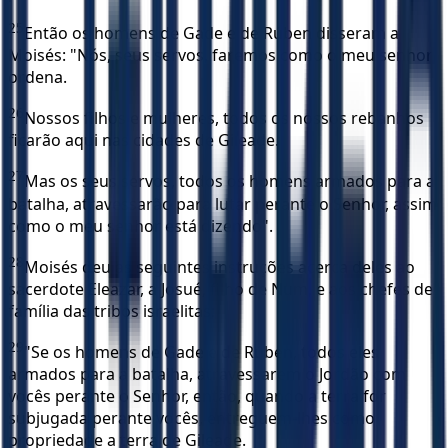
25
Então os homens de Gade e de Rúben disseram a
Moisés: "Nós, seus servos, faremos como o meu senhor
ordena.
26
Nossos filhos e mulheres, todos os nossos rebanhos
ficarão aqui nas cidades de Gileade.
27
Mas os seus servos, todos os homens armados para a
batalha, atravessarão para lutar perante o Senhor, assim
como o meu senhor está dizendo".
28
Moisés deu as seguintes instruções acerca deles ao
sacerdote Eleazar, a Josué, filho de Num, e aos chefes de
família das tribos israelitas:
29
"Se os homens de Gade e de Rúben, todos eles
armados para a batalha, atravessarem o Jordão com
vocês perante o Senhor, então, quando a terra for
subjugada perante vocês, entreguem-lhes como
propriedade a terra de Gileade.