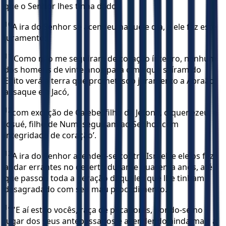
que o Senhor lhes tinha dado.
10
A ira do Senhor se acendeu naquele dia, e ele fez este
juramento:
11
‘Como não me seguiram de coração íntegro, nenhum
dos homens de vinte anos para cima que saíram do
Egito verá a terra que prometi sob juramento a Abraão,
a Isaque e a Jacó,
12
com exceção de Calebe, filho de Jefoné, o quenezeu, e
Josué, filho de Num, seguiram ao Senhor com
integridade de coração’.
13
A ira do Senhor acendeu-se contra Israel, e ele os fez
andar errantes no deserto durante quarenta anos, até
que passou toda a geração daqueles que lhe tinham
desagradado com seu mau procedimento.
14
"E aí estão vocês, raça de pecadores, pondo-se no
lugar dos seus antepassados e acendendo ainda mais a