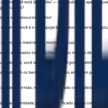
 — como você está destruído! — não roubariam apenas qua
lguns cachos?
s os seus tesouros ocultos!
s; enganam você e o sobrepujarão os seus melhores amigos
de Edom, e os mestres dos montes de Esaú.
e serão eliminados todos os homens dos montes de Esaú.
u irmão Jacó, você será coberto de vergonha e eliminado p
os roubaram os bens dele, e estranhos entraram por suas p
raça de seu irmão; nem ter se alegrado com a destruição do
da sua calamidade; nem devia ter ficado alegre com o sofr