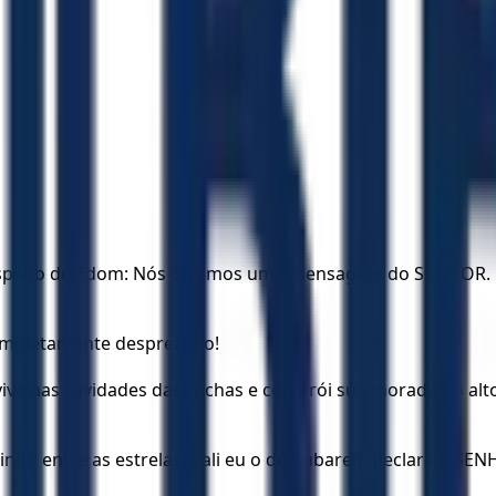
respeito de Edom: Nós ouvimos uma mensagem do SENHOR. U
completamente desprezado!
ive nas cavidades das rochas e constrói sua morada no al
inho entre as estrelas, dali eu o derrubarei”, declara o SE