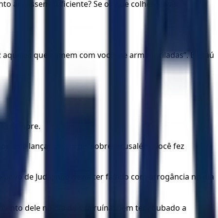
nto achassem suficiente? Se os que colhem uvas
; aqueles que comem com você lhe armam ciladas”. E Esaú
ara sempre.
ortas e lançaram sortes sobre Jerusalém, você fez
 povo de Judá; não devia ter falado com arrogância no dia
imento dele no dia da sua ruína; nem ter roubado a