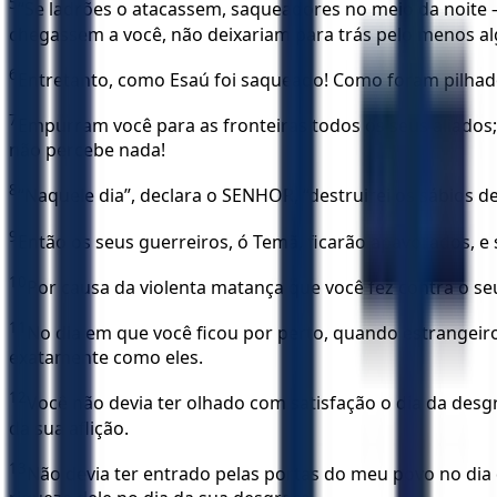
5
“Se ladrões o atacassem, saqueadores no meio da noite
chegassem a você, não deixariam para trás pelo menos a
6
Entretanto, como Esaú foi saqueado! Como foram pilhado
7
Empurram você para as fronteiras todos os seus aliado
não percebe nada!
8
“Naquele dia”, declara o SENHOR, “destruirei os sábios 
9
Então os seus guerreiros, ó Temã, ficarão apavorados, 
10
Por causa da violenta matança que você fez contra o se
11
No dia em que você ficou por perto, quando estrangeir
exatamente como eles.
12
Você não devia ter olhado com satisfação o dia da desg
da sua aflição.
13
Não devia ter entrado pelas portas do meu povo no dia 