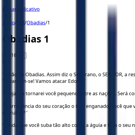
Baixar Aplicativo
☰
Início
/
NVI
/
Obadias
/
1
Obadias
1
16
A-
A+
NVI
1
Visão de Obadias. Assim diz o Soberano, o SENHOR, a 
“Levantem-se! Vamos atacar Edom! ”
2
“Veja! Eu tornarei você pequeno entre as nações. Será 
3
A arrogância do seu coração o tem enganado, você que v
derrubar? ’
4
Ainda que você suba tão alto como a águia e faça o seu n