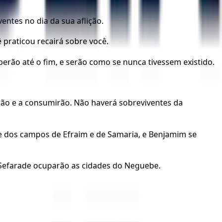
ntes no dia da sua aflição.
 praticou recairá sobre você.
ão até o fim, e serão como se nunca tivessem existido.
arão e a consumirão. Não haverá sobreviventes da
se dos campos de Efraim e de Samaria, e Benjamim se
m Sefarade ocuparão as cidades do Neguebe.