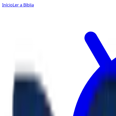
Início
Ler a Bíblia