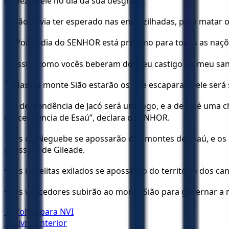
riqueza dele no dia da sua desgraça.
14
Não devia ter esperado nas encruzilhadas, para matar o
15
“Pois o dia do SENHOR está próximo para todas as naçõe
16
Assim como vocês beberam do meu castigo no meu santo
17
Mas no monte Sião estarão os que escaparam; ele será 
18
A descendência de Jacó será um fogo, e a de José uma c
descendência de Esaú”, declara o SENHOR.
19
Os do Neguebe se apossarão dos montes de Esaú, e os d
apossará de Gileade.
20
Os israelitas exilados se apossarão do território dos 
21
Os vencedores subirão ao monte Sião para governar a 
← Voltar para
NVI
← Livro anterior