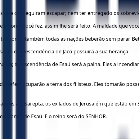
s que conseguiram escapar; nem ter entregado os sobrevive
s. Como você fez, assim lhe será feito. A maldade que você
 monte, também todas as nações beberão sem parar. Beber
santo e a descendência de Jacó possuirá a sua herança.
hama; a descendência de Esaú será a palha. Eles a incendi
a Sefelá ocuparão a terra dos filisteus. Eles tomarão pos
cananeus até Sarepta; os exilados de Jerusalém que estão e
montanha de Esaú. E o reino será do SENHOR.