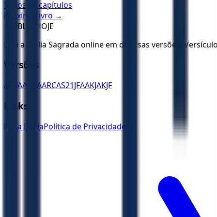
Todos os capítulos
Próximo livro →
✝️
BÍBLIA HOJE
Leia a Bíblia Sagrada online em diversas versões. Versícu
Versões
ACF
AA
ARA
ARC
AS21
JFAA
KJA
KJF
Links
Ler a Bíblia
Política de Privacidade