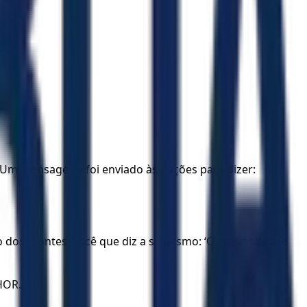
m mensageiro foi enviado às nações para dizer:
to dos montes; você que diz a si mesmo: ‘Quem pode me
NHOR.