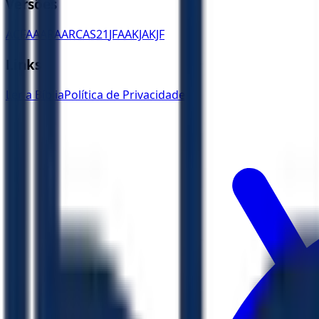
Versões
ACF
AA
ARA
ARC
AS21
JFAA
KJA
KJF
Links
Ler a Bíblia
Política de Privacidade