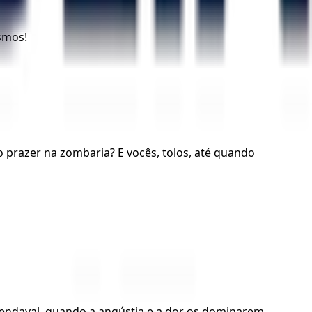
smos!
o prazer na zombaria? E vocês, tolos, até quando
ndaval, quando a angústia e a dor os dominarem.