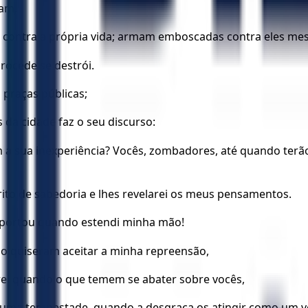
vam,
contra a própria vida; armam emboscadas contra eles me
rocede se destrói.
 praças públicas;
 da cidade faz o seu discurso:
m a sua inexperiência? Vocês, zombadores, até quando terã
ito de sabedoria e lhes revelarei os meus pensamentos.
mportou quando estendi minha mão!
o quiseram aceitar a minha repreensão,
rei quando o que temem se abater sobre vocês,
uma tempestade, quando a desgraça os atingir como um ve