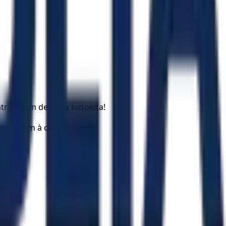
tra quem de nada suspeita!
ue descem à cova;