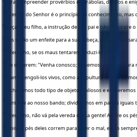
6
para compreender provérbios e parábolas, ditados e eni
7
O temor do Senhor é o princípio do conhecimento, mas o
8
Ouça, meu filho, a instrução de seu pai e não despreze o
9
Eles serão um enfeite para a sua cabeça, um adorno par
10
Meu filho, se os maus tentarem seduzi-lo, não ceda!
11
Se disserem: "Venha conosco; fiquemos de tocaia para
12
Vamos engoli-los vivos, como a sepultura engole os mor
13
acharemos todo tipo de objetos valiosos e encheremos
14
junte-se ao nosso bando; dividiremos em partes iguais
15
Meu filho, não vá pela vereda dessa gente! Afaste os p
16
pois os pés deles correm para fazer o mal, estão semp