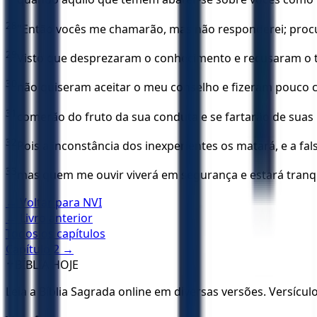
28
"Então vocês me chamarão, mas não responderei; proc
29
Visto que desprezaram o conhecimento e recusaram o 
30
não quiseram aceitar o meu conselho e fizeram pouco c
31
comerão do fruto da sua conduta e se fartarão de suas
32
Pois a inconstância dos inexperientes os matará, e a fal
33
mas quem me ouvir viverá em segurança e estará tranq
← Voltar para
NVI
← Livro anterior
Todos os capítulos
Capítulo
2
→
✝️
BÍBLIA HOJE
Leia a Bíblia Sagrada online em diversas versões. Versícu