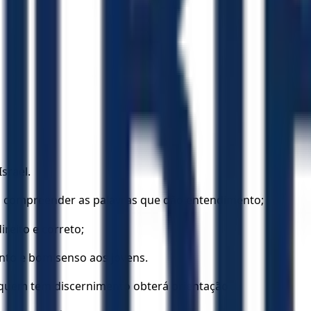
Israel.
; a compreender as palavras que dão entendimento;
ireito e correto;
nto e bom senso aos jovens.
 quem tem discernimento obterá orientação