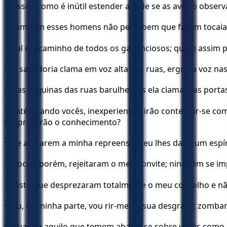
17
Assim como é inútil estender a rede se as aves o obser
18
também esses homens não percebem que fazem tocaia 
19
Tal é o caminho de todos os gananciosos; quem assim p
20
A sabedoria clama em voz alta nas ruas, ergue a voz nas
21
nas esquinas das ruas barulhentas ela clama, nas portas
22
"Até quando vocês, inexperientes, irão contentar-se co
desprezarão o conhecimento?
23
Se acatarem a minha repreensão, eu lhes darei um espír
24
Vocês, porém, rejeitaram o meu convite; ninguém se i
25
Visto que desprezaram totalmente o meu conselho e nã
26
eu, de minha parte, vou rir-me da sua desgraça; zomba
27
quando aquilo que temem abater-se sobre vocês como 