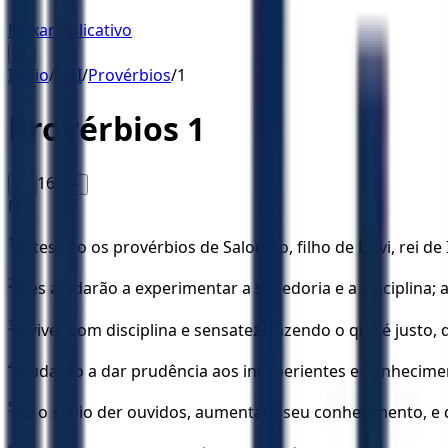
Baixar Aplicativo
☰
Início
/
NVI
/
Provérbios
/
1
Provérbios
1
16
A-
A+
NVI
1
Estes são os provérbios de Salomão, filho de Davi, rei de 
2
Eles ajudarão a experimentar a sabedoria e a disciplina
3
a viver com disciplina e sensatez, fazendo o que é justo, d
4
ajudarão a dar prudência aos inexperientes e conhecime
5
Se o sábio der ouvidos, aumentará seu conhecimento, e