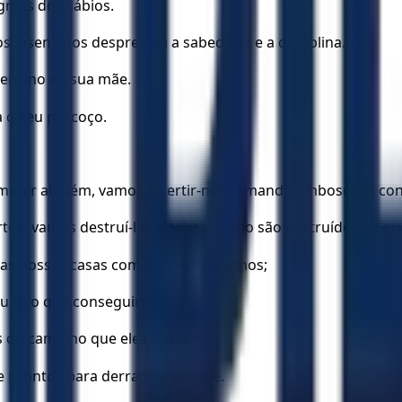
gmas dos sábios.
s insensatos desprezam a sabedoria e a disciplina.
 ensino de sua mãe.
a o seu pescoço.
 matar alguém, vamos divertir-nos armando emboscada con
tos; vamos destruí-los inteiros, como são destruídos os q
 as nossas casas com o que roubarmos;
 tudo o que conseguirmos! "
és do caminho que eles seguem,
re prontos para derramar sangue.