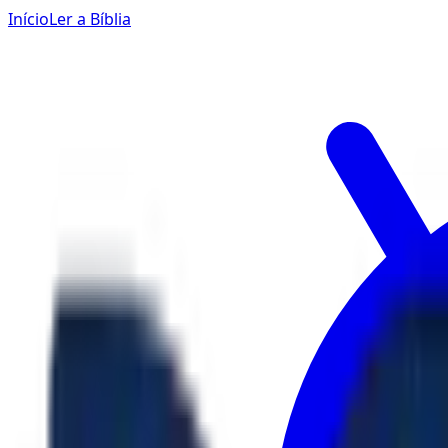
Início
Ler a Bíblia