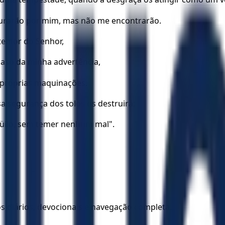
urarão por mim, mas não me encontrarão.
temor do Senhor,
aso da minha advertência,
 próprias maquinações.
sa segurança dos tolos os destruirá;
üilo, sem temer nenhum mal".
los diários, devocionais e navegação completa.