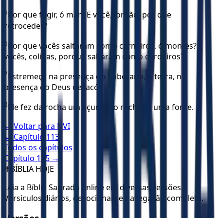
5
Por que fugir, ó mar? E você, Jordão, por que
retroceder?
6
Por que vocês saltaram como carneiros, ó montes? E
vocês, colinas, porque saltaram como cordeiros?
7
Estremeça na presença do Soberano, ó terra, na
presença do Deus de Jacó!
8
Ele fez da rocha um açude, do rochedo uma fonte.
← Voltar para
NVI
← Capítulo
113
Todos os capítulos
Capítulo
115
→
✝️
BÍBLIA HOJE
Leia a Bíblia Sagrada online em diversas versões.
Versículos diários, devocionais e navegação completa.