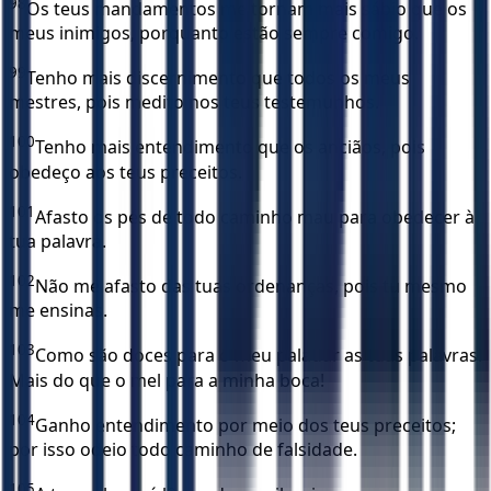
98
Os teus mandamentos me tornam mais sábio que os
meus inimigos, porquanto estão sempre comigo.
99
Tenho mais discernimento que todos os meus
mestres, pois medito nos teus testemunhos.
100
Tenho mais entendimento que os anciãos, pois
obedeço aos teus preceitos.
101
Afasto os pés de todo caminho mau para obedecer à
tua palavra.
102
Não me afasto das tuas ordenanças, pois tu mesmo
me ensinas.
103
Como são doces para o meu paladar as tuas palavras!
Mais do que o mel para a minha boca!
104
Ganho entendimento por meio dos teus preceitos;
por isso odeio todo caminho de falsidade.
105