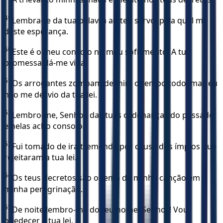
49
Lembra-te da tua palavra ao teu servo, pela qual me
deste esperança.
50
Este é o meu consolo no meu sofrimento: A tua
promessa dá-me vida.
51
Os arrogantes zombam de mim o tempo todo, mas eu
não me desvio da tua lei.
52
Lembro-me, Senhor, das tuas ordenanças do passado
e nelas acho consolo.
53
Fui tomado de ira tremenda por causa dos ímpios que
rejeitaram a tua lei.
54
Os teus decretos são o tema da minha canção em
minha peregrinação.
55
De noite lembro-me do teu nome, Senhor! Vou
obedecer à tua lei.