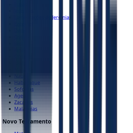
Isaías
Jeremias
Lamentações de Jeremias
Ezequiel
Daniel
Oséias
Joel
Amós
Obadias
Jonas
Miquéias
Naum
Habacuque
Sofonias
Ageu
Zacarias
Malaquias
Novo Testamento