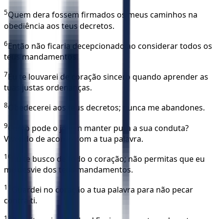
5
Quem dera fossem firmados os meus caminhos na
obediência aos teus decretos.
6
Então não ficaria decepcionado ao considerar todos os
teus mandamentos.
7
Eu te louvarei de coração sincero quando aprender as
tuas justas ordenanças.
8
Obedecerei aos teus decretos; nunca me abandones.
9
Como pode o jovem manter pura a sua conduta?
Vivendo de acordo com a tua palavra.
10
Eu te busco de todo o coração; não permitas que eu
me desvie dos teus mandamentos.
11
Guardei no coração a tua palavra para não pecar
contra ti.
12