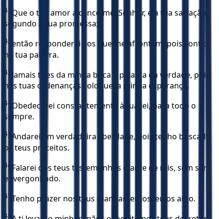
41
Que o teu amor alcance-me, Senhor, e a tua salvação,
segundo a tua promessa;
42
então responderei aos que me afrontam, pois confio
na tua palavra.
43
Jamais tires da minha boca a palavra da verdade, pois
nas tuas ordenanças coloquei a minha esperança.
44
Obedecerei constantemente à tua lei, para todo o
sempre.
45
Andarei em verdadeira liberdade, pois tenho buscado
os teus preceitos.
46
Falarei dos teus testemunhos diante de reis, sem ser
envergonhado.
47
Tenho prazer nos teus mandamentos; eu os amo.
48
A ti levanto minhas mãos e medito nos teus decretos.