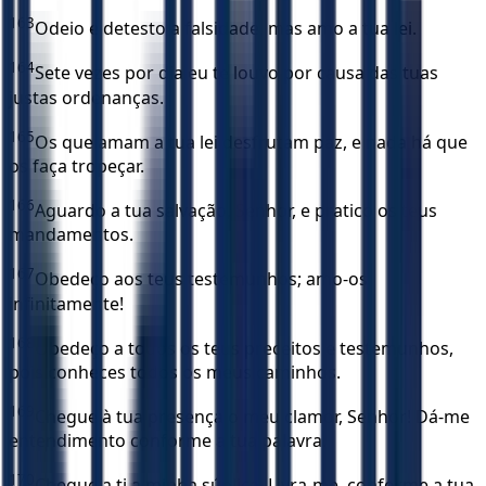
163
Odeio e detesto a falsidade, mas amo a tua lei.
164
Sete vezes por dia eu te louvo por causa das tuas
justas ordenanças.
165
Os que amam a tua lei desfrutam paz, e nada há que
os faça tropeçar.
166
Aguardo a tua salvação, Senhor, e pratico os teus
mandamentos.
167
Obedeço aos teus testemunhos; amo-os
infinitamente!
168
Obedeço a todos os teus preceitos e testemunhos,
pois conheces todos os meus caminhos.
169
Chegue à tua presença o meu clamor, Senhor! Dá-me
entendimento conforme a tua palavra.
170
Chegue a ti a minha súplica. Livra-me, conforme a tua