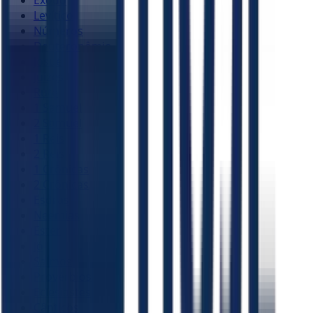
Levítico
Números
Deuteronômio
Josué
Juízes
Rute
1 Samuel
2 Samuel
1 Reis
2 Reis
1 Crônicas
2 Crônicas
Esdras
Neemias
Ester
Jó
Salmos
Provérbios
Eclesiastes
Cânticos