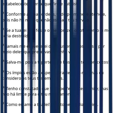
estabeleceste a terra, que firme subsiste.
91
Conforme as tuas ordens, tudo permanece até hoje,
pois não há nada que não esteja a teu serviço.
92
Se a tua lei não fosse o meu prazer, o sofrimento já me
teria destruído.
93
Jamais me esquecerei dos teus preceitos, pois é por
meio deles que preservas a minha vida.
94
Salva-me, pois a ti pertenço e busco os teus preceitos!
95
Os ímpios estão à espera para destruir-me, mas eu
considero os teus testemunhos.
96
Tenho constatado que toda perfeição tem limite; mas
não há limite para o teu mandamento.
97
Como eu amo a tua lei! Medito nela o dia inteiro.