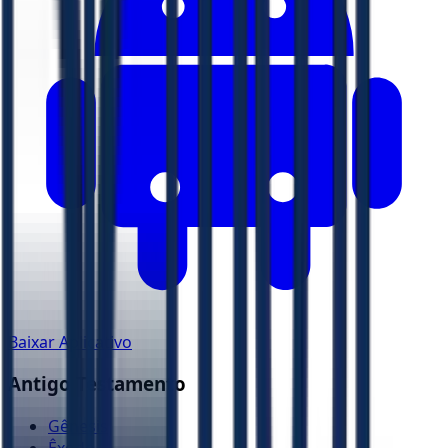
Baixar Aplicativo
Antigo Testamento
Gênesis
Êxodo