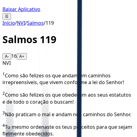
Baixar Aplicativo
☰
Início
/
NVI
/
Salmos
/
119
Salmos
119
16
A-
A+
NVI
1
Como são felizes os que andam em caminhos
irrepreensíveis, que vivem conforme a lei do Senhor!
2
Como são felizes os que obedecem aos seus estatutos
e de todo o coração o buscam!
3
Não praticam o mal e andam nos caminhos do Senhor.
4
Tu mesmo ordenaste os teus preceitos para que sejam
fielmente obedecidos.