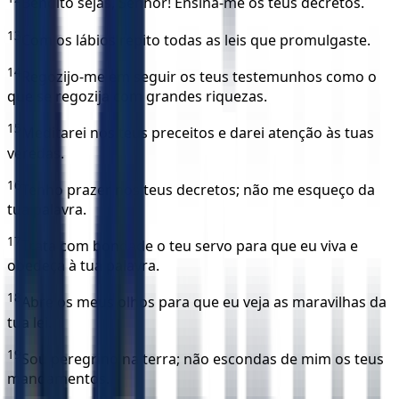
Bendito sejas, Senhor! Ensina-me os teus decretos.
13
Com os lábios repito todas as leis que promulgaste.
14
Regozijo-me em seguir os teus testemunhos como o
que se regozija com grandes riquezas.
15
Meditarei nos teus preceitos e darei atenção às tuas
veredas.
16
Tenho prazer nos teus decretos; não me esqueço da
tua palavra.
17
Trata com bondade o teu servo para que eu viva e
obedeça à tua palavra.
18
Abre os meus olhos para que eu veja as maravilhas da
tua lei.
19
Sou peregrino na terra; não escondas de mim os teus
mandamentos.