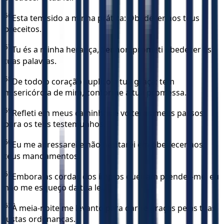
56
Esta tem sido a minha prática: Obedecer aos teus
preceitos.
57
Tu és a minha herança, Senhor; prometi obedecer às
tuas palavras.
58
De todo o coração suplico a tua graça; tem
misericórdia de mim, conforme a tua promessa.
59
Refleti em meus caminhos e voltei os meus passos
para os teus testemunhos.
60
Eu me apressarei e não hesitarei em obedecer aos
teus mandamentos.
61
Embora as cordas dos ímpios queiram prender-me, eu
não me esqueço da tua lei.
62
À meia-noite me levanto para dar-te graças pelas tuas
justas ordenanças.