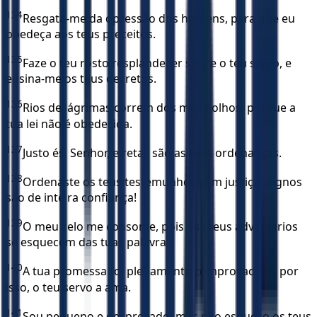
134
Resgata-me da opressão dos homens, para que eu
obedeça aos teus preceitos.
135
Faze o teu rosto resplandecer sobre o teu servo, e
ensina-me os teus decretos.
136
Rios de lágrimas correm dos meus olhos, porque a
tua lei não é obedecida.
137
Justo és, Senhor, e retas são as tuas ordenanças.
138
Ordenaste os teus testemunhos com justiça; dignos
são de inteira confiança!
139
O meu zelo me consome, pois os meus adversários
se esquecem das tuas palavras.
140
A tua promessa foi plenamente comprovada, e, por
isso, o teu servo a ama.
141
Sou pequeno e desprezado, mas não esqueço os teus