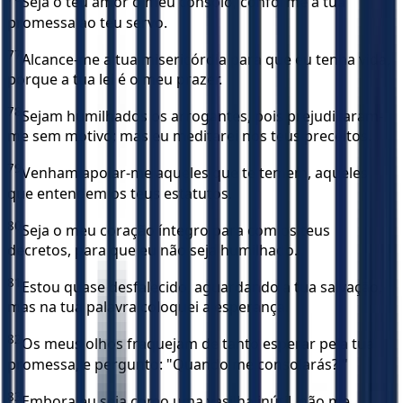
Seja o teu amor o meu consolo, conforme a tua
promessa ao teu servo.
77
Alcance-me a tua misericórdia para que eu tenha vida,
porque a tua lei é o meu prazer.
78
Sejam humilhados os arrogantes, pois prejudicaram-
me sem motivo; mas eu meditarei nos teus preceitos.
79
Venham apoiar-me aqueles que te temem, aqueles
que entendem os teus estatutos.
80
Seja o meu coração íntegro para com os teus
decretos, para que eu não seja humilhado.
81
Estou quase desfalecido, aguardando a tua salvação,
mas na tua palavra coloquei a esperança.
82
Os meus olhos fraquejam de tanto esperar pela tua
promessa, e pergunto: "Quando me consolarás? "
83
Embora eu seja como uma vasilha inútil, não me