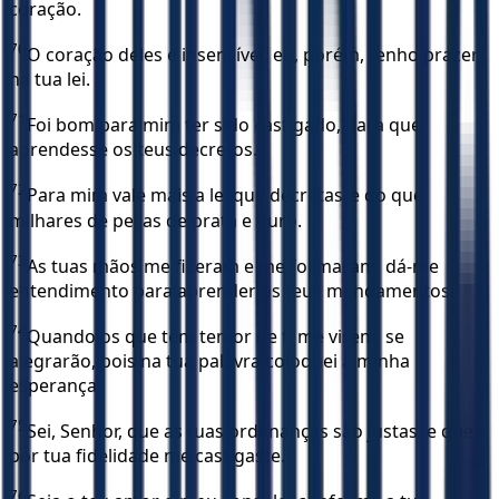
coração.
70
O coração deles é insensível, eu, porém, tenho prazer
na tua lei.
71
Foi bom para mim ter sido castigado, para que
aprendesse os teus decretos.
72
Para mim vale mais a lei que decretaste do que
milhares de peças de prata e ouro.
73
As tuas mãos me fizeram e me formaram; dá-me
entendimento para aprender os teus mandamentos.
74
Quando os que têm temor de ti me virem, se
alegrarão, pois na tua palavra coloquei a minha
esperança.
75
Sei, Senhor, que as tuas ordenanças são justas, e que
por tua fidelidade me castigaste.
76