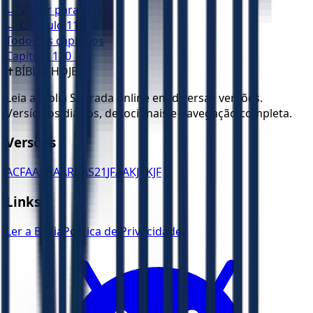
← Voltar para
NVI
← Capítulo
118
Todos os capítulos
Capítulo
120
→
✝️
BÍBLIA HOJE
Leia a Bíblia Sagrada online em diversas versões.
Versículos diários, devocionais e navegação completa.
Versões
ACF
AA
ARA
ARC
AS21
JFAA
KJA
KJF
Links
Ler a Bíblia
Política de Privacidade