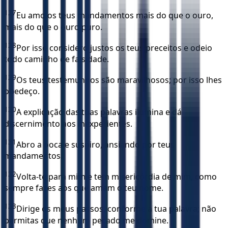
127
Eu amo os teus mandamentos mais do que o ouro,
mais do que o ouro puro.
128
Por isso considero justos os teus preceitos e odeio
todo caminho de falsidade.
129
Os teus testemunhos são maravilhosos; por isso lhes
obedeço.
130
A explicação das tuas palavras ilumina e dá
discernimento aos inexperientes.
131
Abro a boca e suspiro, ansiando por teus
mandamentos.
132
Volta-te para mim e tem misericórdia de mim, como
sempre fazes aos que amam o teu nome.
133
Dirige os meus passos, conforme a tua palavra; não
permitas que nenhum pecado me domine.