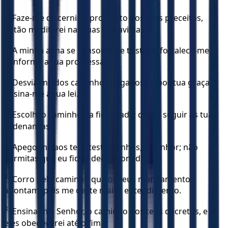
27
Faze-me discernir o propósito dos teus preceitos,
então meditarei nas tuas maravilhas.
28
A minha alma se consome de tristeza; fortalece-me
conforme a tua promessa.
29
Desvia-me dos caminhos enganosos; por tua graça,
ensina-me a tua lei.
30
Escolhi o caminho da fidelidade; decidi seguir as tuas
ordenanças.
31
Apego-me aos teus testemunhos, ó Senhor; não
permitas que eu fique decepcionado.
32
Corro pelo caminho que os teus mandamentos
apontam, pois me deste maior entendimento.
33
Ensina-me, Senhor, o caminho dos teus decretos, e a
eles obedecerei até o fim.