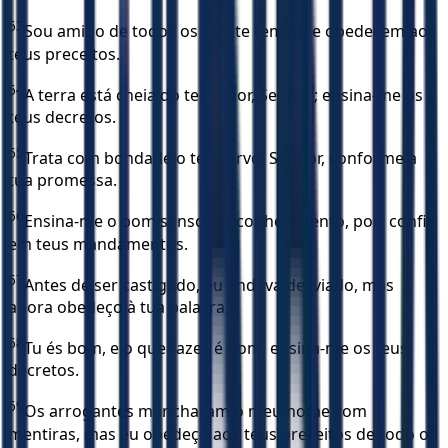
63
Sou amigo de todos os que te temem e obedecem aos
teus preceitos.
64
A terra está cheia do teu amor, Senhor; ensina-me os
teus decretos.
65
Trata com bondade o teu servo, Senhor, conforme a
tua promessa.
66
Ensina-me o bom senso e o conhecimento, pois confio
em teus mandamentos.
67
Antes de ser castigado, eu andava desviado, mas
agora obedeço à tua palavra.
68
Tu és bom, e o que fazes é bom; ensina-me os teus
decretos.
69
Os arrogantes mancharam o meu nome com
mentiras, mas eu obedeço aos teus preceitos de todo o