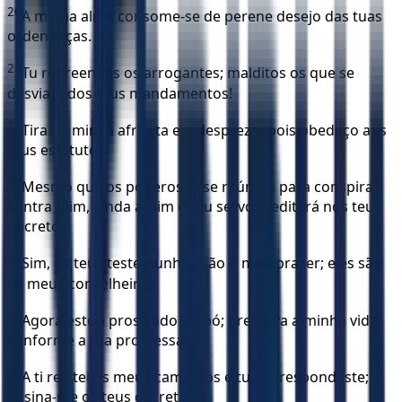
20
A minha alma consome-se de perene desejo das tuas
ordenanças.
21
Tu repreendes os arrogantes; malditos os que se
desviam dos teus mandamentos!
22
Tira de mim a afronta e o desprezo, pois obedeço aos
teus estatutos.
23
Mesmo que os poderosos se reúnam para conspirar
contra mim, ainda assim o teu servo meditará nos teus
decretos.
24
Sim, os teus testemunhos são o meu prazer; eles são
os meus conselheiros.
25
Agora estou prostrado no pó; preserva a minha vida
conforme a tua promessa.
26
A ti relatei os meus caminhos e tu me respondeste;
ensina-me os teus decretos.