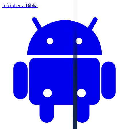
Início
Ler a Bíblia