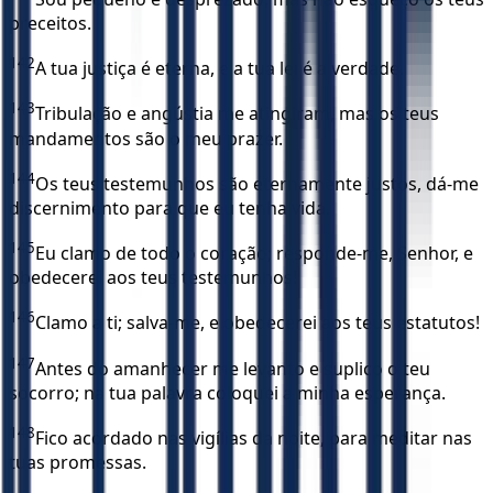
preceitos.
142
A tua justiça é eterna, e a tua lei é a verdade.
143
Tribulação e angústia me atingiram, mas os teus
mandamentos são o meu prazer.
144
Os teus testemunhos são eternamente justos, dá-me
discernimento para que eu tenha vida.
145
Eu clamo de todo o coração; responde-me, Senhor, e
obedecerei aos teus testemunhos!
146
Clamo a ti; salva-me, e obedecerei aos teus estatutos!
147
Antes do amanhecer me levanto e suplico o teu
socorro; na tua palavra coloquei a minha esperança.
148
Fico acordado nas vigílias da noite, para meditar nas
tuas promessas.