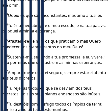
até o fim.
113
Odeio os que são inconstantes, mas amo a tua lei.
114
Tu és o meu abrigo e o meu escudo; e na tua palavra
coloquei a minha esperança.
115
Afastem-se de mim os que praticam o mal! Quero
obedecer aos mandamentos do meu Deus!
116
Sustenta-me, segundo a tua promessa, e eu viverei;
não permitas que se frustrem as minhas esperanças.
117
Ampara-me, e estarei seguro; sempre estarei atento
aos teus decretos.
118
Tu rejeitas todos os que se desviam dos teus
decretos, pois os seus planos enganosos são inúteis.
119
Tu destróis como refugo todos os ímpios da terra;
por isso amo os teus testemunhos.