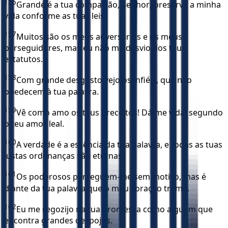
156
Grande é a tua compaixão, Senhor; preserva a minha
vida conforme as tuas leis.
157
Muitos são os meus adversários e os meus
perseguidores, mas eu não me desvio dos teus
estatutos.
158
Com grande desgosto vejo os infiéis, que não
obedecem à tua palavra.
159
Vê como amo os teus preceitos! Dá-me vida, segundo
o teu amor leal.
160
A verdade é a essência da tua palavra, e todas as tuas
justas ordenanças são eternas.
161
Os poderosos perseguem-me sem motivo, mas é
diante da tua palavra que o meu coração treme.
162
Eu me regozijo na tua promessa como alguém que
encontra grandes despojos.