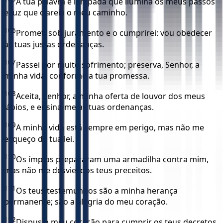
A tua palavra é lâmpada que ilumina os meus passos
e luz que clareia o meu caminho.
106
Prometi sob juramento e o cumprirei: vou obedecer
às tuas justas ordenanças.
107
Passei por muito sofrimento; preserva, Senhor, a
minha vida, conforme a tua promessa.
108
Aceita, Senhor, a minha oferta de louvor dos meus
lábios, e ensina-me as tuas ordenanças.
109
A minha vida está sempre em perigo, mas não me
esqueço da tua lei.
110
Os ímpios prepararam uma armadilha contra mim,
mas não me desviei dos teus preceitos.
111
Os teus testemunhos são a minha herança
permanente; são a alegria do meu coração.
112
Dispus o meu coração para cumprir os teus decretos