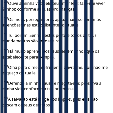
149
Ouve a minha voz pelo teu amor leal; faze-me viver,
Senhor, conforme as tuas ordenanças.
150
Os meus perseguidores aproximam-se com más
intenções; mas estão distantes da tua lei.
151
Tu, porém, Senhor, estás perto e todos os teus
mandamentos são verdadeiros.
152
Há muito aprendi dos teus testemunhos que os
estabeleceste para sempre.
153
Olha para o meu sofrimento e livra-me, pois não me
esqueço da tua lei.
154
Defende a minha causa e resgata-me; preserva a
minha vida conforme a tua promessa.
155
A salvação está longe dos ímpios, pois eles não
buscam os teus decretos.