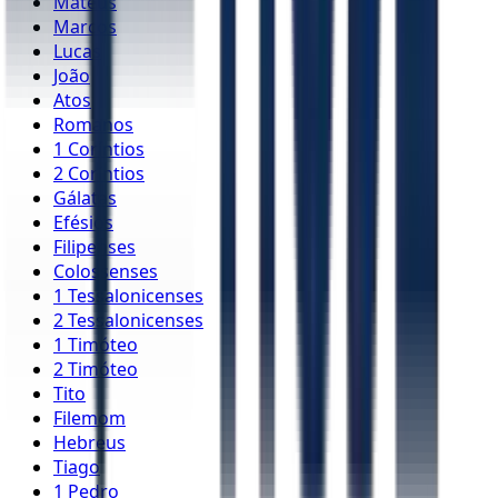
Mateus
Marcos
Lucas
João
Atos
Romanos
1 Coríntios
2 Coríntios
Gálatas
Efésios
Filipenses
Colossenses
1 Tessalonicenses
2 Tessalonicenses
1 Timóteo
2 Timóteo
Tito
Filemom
Hebreus
Tiago
1 Pedro