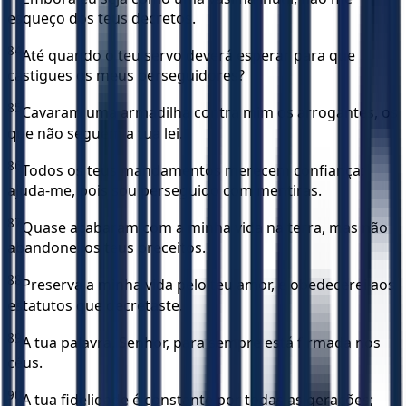
esqueço dos teus decretos.
84
Até quando o teu servo deverá esperar para que
castigues os meus perseguidores?
85
Cavaram uma armadilha contra mim os arrogantes, os
que não seguem a tua lei.
86
Todos os teus mandamentos merecem confiança;
ajuda-me, pois sou perseguido com mentiras.
87
Quase acabaram com a minha vida na terra, mas não
abandonei os teus preceitos.
88
Preserva a minha vida pelo teu amor, e obedecerei aos
estatutos que decretaste.
89
A tua palavra, Senhor, para sempre está firmada nos
céus.
90
A tua fidelidade é constante por todas as gerações;