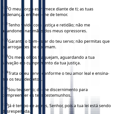
120
O meu corpo estremece diante de ti; as tuas
ordenanças enchem-me de temor.
121
Tenho vivido com justiça e retidão; não me
abandones nas mãos dos meus opressores.
122
Garante o bem-estar do teu servo; não permitas que
os arrogantes me oprimam.
123
Os meus olhos fraquejam, aguardando a tua
salvação e o cumprimento da tua justiça.
124
Trata o teu servo conforme o teu amor leal e ensina-
me os teus decretos.
125
Sou teu servo; dá-me discernimento para
compreender os teus testemunhos.
126
Já é tempo de agires, Senhor, pois a tua lei está sendo
desrespeitada.