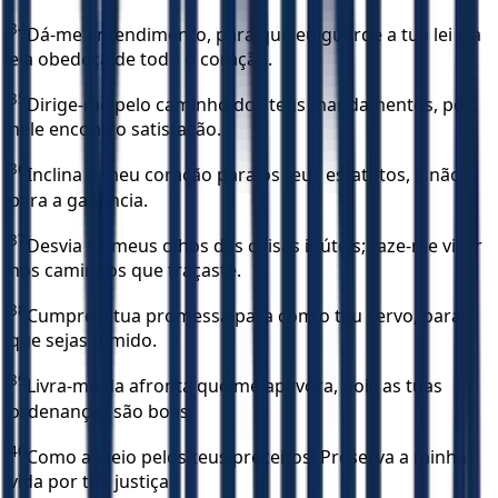
34
Dá-me entendimento, para que eu guarde a tua lei e a
ela obedeça de todo o coração.
35
Dirige-me pelo caminho dos teus mandamentos, pois
nele encontro satisfação.
36
Inclina o meu coração para os teus estatutos, e não
para a ganância.
37
Desvia os meus olhos das coisas inúteis; faze-me viver
nos caminhos que traçaste.
38
Cumpre a tua promessa para com o teu servo, para
que sejas temido.
39
Livra-me da afronta que me apavora, pois as tuas
ordenanças são boas.
40
Como anseio pelos teus preceitos! Preserva a minha
vida por tua justiça!