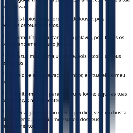
promessa.
171
Meus lábios transbordarão de louvor, pois me
ensinas os teus decretos.
172
A minha língua cantará a tua palavra, pois todos os
teus mandamentos são justos.
173
Com tua mão vem ajudar-me, pois escolhi os teus
preceitos.
174
Anseio pela tua salvação, Senhor, e a tua lei é o meu
prazer.
175
Permite-me viver para que eu te louve; e que as tuas
ordenanças me sustentem.
176
Andei vagando como ovelha perdida; vem em busca
do teu servo, pois não me esqueci dos teus
mandamentos.