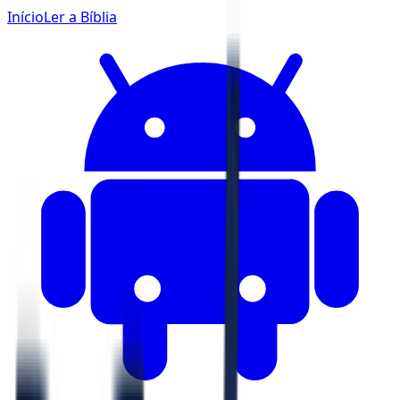
Início
Ler a Bíblia