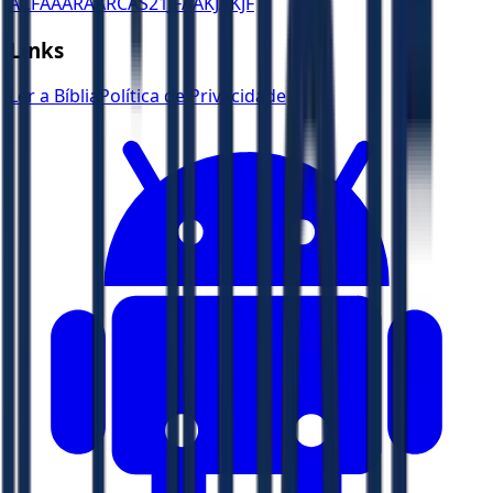
ACF
AA
ARA
ARC
AS21
JFAA
KJA
KJF
Links
Ler a Bíblia
Política de Privacidade