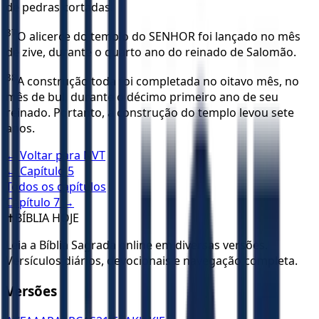
de pedras cortadas.
37
O alicerce do templo do SENHOR foi lançado no mês
de zive, durante o quarto ano do reinado de Salomão.
38
A construção toda foi completada no oitavo mês, no
mês de bul, durante o décimo primeiro ano de seu
reinado. Portanto, a construção do templo levou sete
anos.
← Voltar para
NVT
← Capítulo
5
Todos os capítulos
Capítulo
7
→
✝️
BÍBLIA HOJE
Leia a Bíblia Sagrada online em diversas versões.
Versículos diários, devocionais e navegação completa.
Versões