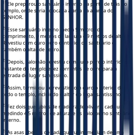
19
Ele preparou o santuário interno na parte de trás do
templo, onde seria colocada a arca da aliança do
SENHOR.
20
Esse santuário interno media 9 metros de
comprimento, 9 metros de largura e 9 metros de altura.
Revestiu com ouro puro o interior do santuário e
também o altar de cedro.
21
Depois, Salomão revestiu com ouro puro o interior do
restante do templo e fez correntes de ouro para a
entrada do lugar santíssimo.
22
Assim, terminou de revestir com ouro o interior de
todo o templo, incluindo o altar do lugar santíssimo.
23
Fez dois querubins de madeira de oliveira, cada um
medindo 4,5 metros de altura, e os colocou no santuário
interno.
24
As asas abertas de cada querubim mediam de uma