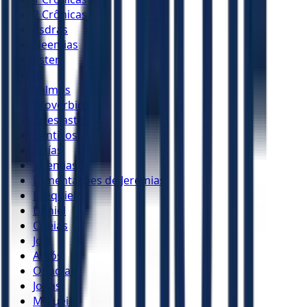
2 Crônicas
Esdras
Neemias
Ester
Jó
Salmos
Provérbios
Eclesiastes
Cânticos
Isaías
Jeremias
Lamentações de Jeremias
Ezequiel
Daniel
Oséias
Joel
Amós
Obadias
Jonas
Miquéias