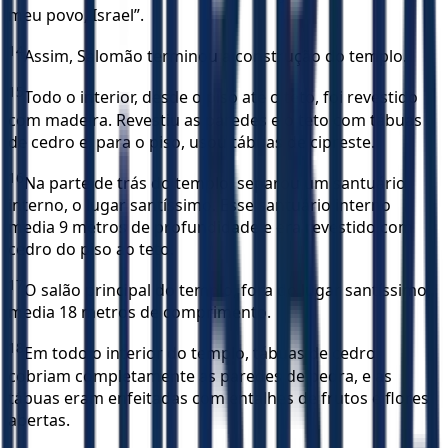
meu povo, Israel”.
14
Assim, Salomão terminou a construção do templo.
15
Todo o interior, desde o piso até o teto, foi revestido
com madeira. Revestiu as paredes e o teto com tábuas
de cedro e, para o piso, usou tábuas de cipreste.
16
Na parte de trás do templo, separou um santuário
interno, o lugar santíssimo. Esse santuário interno
media 9 metros de profundidade e era revestido com
cedro do piso ao teto.
17
O salão principal do templo, fora do lugar santíssimo,
media 18 metros de comprimento.
18
Em todo o interior do templo, tábuas de cedro
cobriam completamente as paredes de pedra, e as
tábuas eram enfeitadas com entalhes de frutos e flores
abertas.