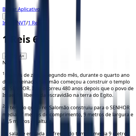
Baixar Aplicativo
☰
Início
/
NVT
/
1 Reis
/
6
1 Reis
6
16
A-
A+
NVT
1
No mês de zive, o segundo mês, durante o quarto ano
de seu reinado, Salomão começou a construir o templo
do SENHOR. Isso ocorreu 480 anos depois que o povo de
Israel foi liberto da escravidão na terra do Egito.
2
O templo que o rei Salomão construiu para o SENHOR
media 27 metros de comprimento, 9 metros de largura e
13,5 metros de altura.
3
A sala de entrada na frente do templo media 9 metros