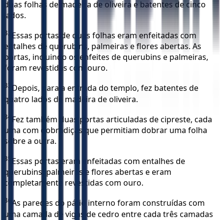
duas folhas de madeira de oliveira e batentes de cinco
lados.
32
Essas portas de duas folhas eram enfeitadas com
entalhes de querubins, palmeiras e flores abertas. As
portas, incluindo os enfeites de querubins e palmeiras,
foram revestidas com ouro.
33
Depois, para a entrada do templo, fez batentes de
quatro lados de madeira de oliveira.
34
Fez também duas portas articuladas de cipreste, cada
uma com dobradiças que permitiam dobrar uma folha
sobre a outra.
35
Essas portas eram enfeitadas com entalhes de
querubins, palmeiras e flores abertas e eram
completamente revestidas com ouro.
36
As paredes do pátio interno foram construídas com
uma camada de vigas de cedro entre cada três camadas