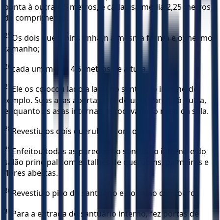
ponta à outra 4,5 metros, e cada asa media 2,25 metros
de comprimento.
25
Os dois querubins tinham a mesma forma e o mesmo
tamanho;
26
cada um media 4,5 metros de altura.
27
Ele os colocou lado a lado no santuário interno do
templo. Suas asas abertas iam de uma parede à outra,
enquanto as asas internas se tocavam no meio da sala.
28
Revestiu os dois querubins com ouro.
29
Enfeitou todas as paredes do santuário interno e do
salão principal com entalhes de querubins, palmeiras e
flores abertas.
30
Revestiu o piso do santuário e do salão com ouro.
31
Para a entrada do santuário interno, fez portas de