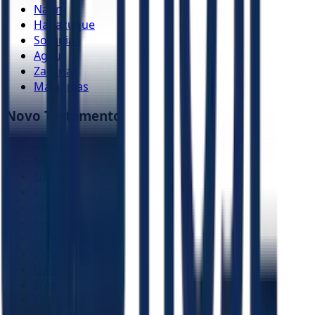
Naum
Habacuque
Sofonias
Ageu
Zacarias
Malaquias
Novo Testamento
Mateus
Marcos
Lucas
João
Atos
Romanos
1 Coríntios
2 Coríntios
Gálatas
Efésios
Filipenses