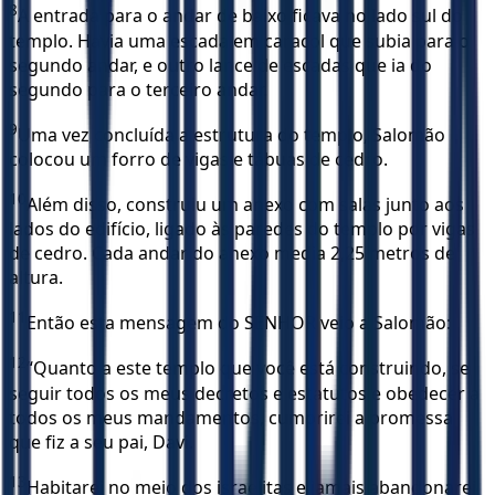
8
A entrada para o andar de baixo ficava no lado sul do
templo. Havia uma escada em caracol que subia para o
segundo andar, e outro lance de escadas que ia do
segundo para o terceiro andar.
9
Uma vez concluída a estrutura do templo, Salomão
colocou um forro de vigas e tábuas de cedro.
10
Além disso, construiu um anexo com salas junto aos
lados do edifício, ligado às paredes do templo por vigas
de cedro. Cada andar do anexo media 2,25 metros de
altura.
11
Então esta mensagem do SENHOR veio a Salomão:
12
“Quanto a este templo que você está construindo, se
seguir todos os meus decretos e estatutos e obedecer a
todos os meus mandamentos, cumprirei a promessa
que fiz a seu pai, Davi.
13
Habitarei no meio dos israelitas e jamais abandonarei