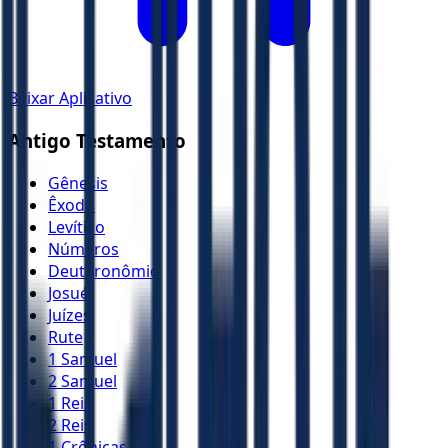
Baixar Aplicativo
Antigo Testamento
Gênesis
Êxodo
Levítico
Números
Deuteronômio
Josué
Juízes
Rute
1 Samuel
2 Samuel
1 Reis
2 Reis
1 Crônicas