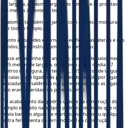
de largura, a mesma largura do templo, e se projetava
4,5 metros à frente do templo.
4
Salomão também fez janelas com grades e molduras
por todo o templo.
5
Junto às paredes externas do edifício, nas laterais e nos
fundos, ele construiu um anexo com salas.
6
Esse anexo tinha três andares; o andar de baixo media
2,25 metros de largura, o segundo andar media 2,7
metros de largura, e o terceiro, 3,15 metros de largura.
As salas eram ligadas às paredes do templo por vigas
apoiadas em saliências nas paredes, por isso as vigas
não eram inseridas nas paredes em si.
7
O acabamento das pedras usadas na construção do
templo era feito na própria pedreira, de modo que não
havia barulho algum de martelo, machado ou qualquer
outra ferramenta de ferro no local da construção.