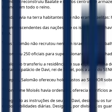
6
Também reconstruiu Baalate e outros centros de armazen
Líbano e em todo o reino.
7
Ainda havia na terra habitantes que não eram israelitas: 
8
Eram descendentes das nações que os israelitas não hav
hoje.
9
Mas Salomão não recrutou nenhum israelita para trabalho
10
Nomeou 250 oficiais para supervisionarem os trabalhad
11
Salomão transferiu a residência de sua esposa, a filha 
morar no palácio de Davi, rei de Israel, pois a arca do SEN
12
Depois, Salomão ofereceu holocaustos ao SENHOR sobre 
13
Conforme Moisés havia ordenado, oferecia sacrifícios aos
14
Segundo as instruções de seu pai, Davi, designou os t
responsabilidades diárias. Designou, por divisões, os g