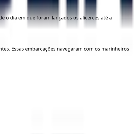
e o dia em que foram lançados os alicerces até a
ientes. Essas embarcações navegaram com os marinheiros