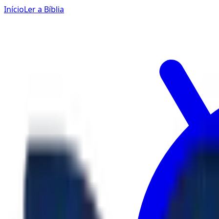
Início
Ler a Bíblia