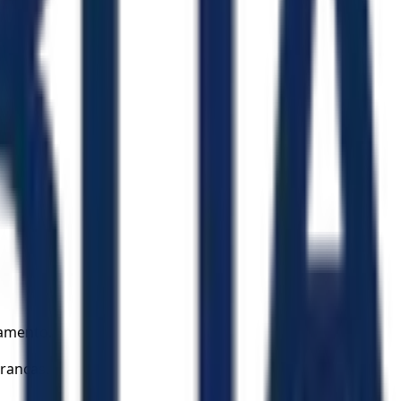
namento.
rancas.