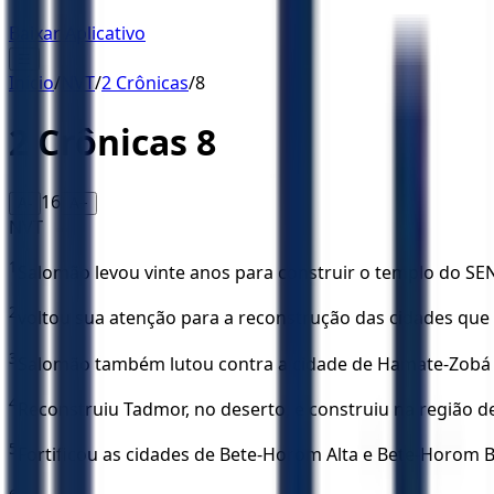
Baixar Aplicativo
☰
Início
/
NVT
/
2 Crônicas
/
8
2 Crônicas
8
16
A-
A+
NVT
1
Salomão levou vinte anos para construir o templo do SE
2
voltou sua atenção para a reconstrução das cidades que o 
3
Salomão também lutou contra a cidade de Hamate-Zobá 
4
Reconstruiu Tadmor, no deserto, e construiu na região
5
Fortificou as cidades de Bete-Horom Alta e Bete-Horom 