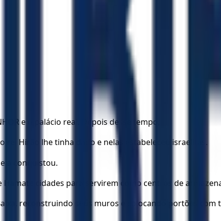
NHOR e o palácio real. Depois desse tempo,
rei Hirão lhe tinha dado e nelas estabeleceu israelitas.
e a conquistou.
 de Hamate cidades para servirem como centros de armaze
Baixa, reconstruindo seus muros e colocando portões com t