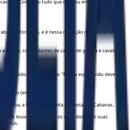
cavalos. Construiu tudo que desejou em Jerusalém, no
abalhos forçados, e é nessa condição que trabalham até
 exército, comandantes de carros de guerra e cavaleiros.
ia construído para ela. Disse: “Minha esposa não deve
ntrada do templo.
a Páscoa, a Festa da Colheita e a Festa das Cabanas.
igirem o louvor e ajudarem os sacerdotes em suas
 de Deus.