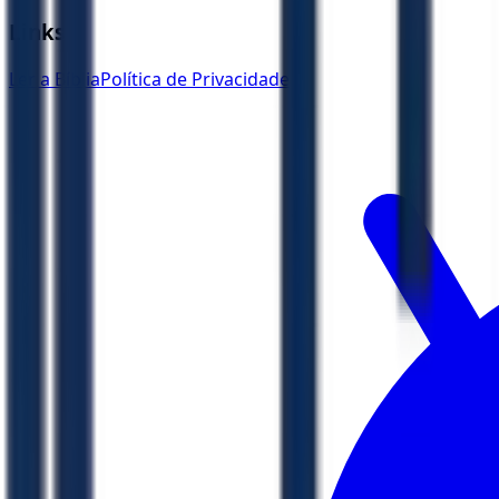
Links
Ler a Bíblia
Política de Privacidade