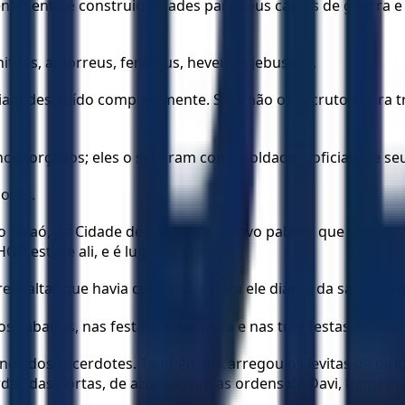
amento e construiu cidades para seus carros de guerra e 
hititas, amorreus, ferezeus, heveus e jebuseus.
iam destruído completamente. Salomão os recrutou para tr
s forçados; eles o serviram como soldados, oficiais de seu
ores.
do faraó, da Cidade de Davi para o novo palácio que ele hav
HOR esteve ali, e é lugar sagrado”.
o altar que havia construído para ele diante da sala de e
 sábados, nas festas de lua nova e nas três festas anuais: 
urnos dos sacerdotes. Também encarregou os levitas de dir
uardas das portas, de acordo com as ordens de Davi, homem