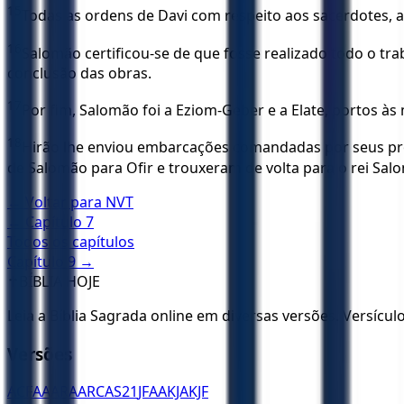
15
Todas as ordens de Davi com respeito aos sacerdotes, a
16
Salomão certificou-se de que fosse realizado todo o tr
conclusão das obras.
17
Por fim, Salomão foi a Eziom-Geber e a Elate, portos à
18
Hirão lhe enviou embarcações comandadas por seus pró
de Salomão para Ofir e trouxeram de volta para o rei Sal
← Voltar para
NVT
← Capítulo
7
Todos os capítulos
Capítulo
9
→
✝️
BÍBLIA HOJE
Leia a Bíblia Sagrada online em diversas versões. Versícu
Versões
ACF
AA
ARA
ARC
AS21
JFAA
KJA
KJF