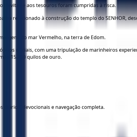
os levitas e aos tesouros foram cumpridas à risca.
abalho relacionado à construção do templo do SENHOR, desd
s margens do mar Vermelho, na terra de Edom.
prios oficiais, com uma tripulação de marinheiros exper
omão 15.750 quilos de ouro.
los diários, devocionais e navegação completa.