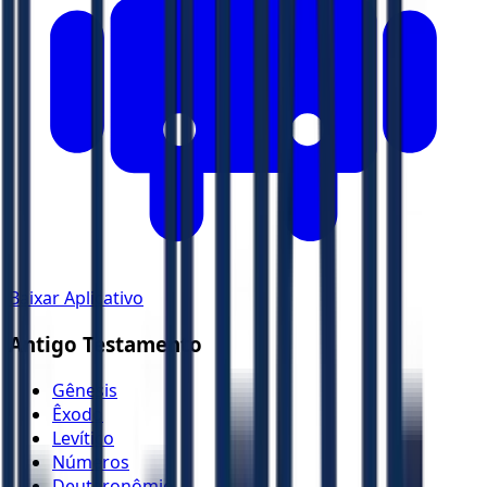
Baixar Aplicativo
Antigo Testamento
Gênesis
Êxodo
Levítico
Números
Deuteronômio