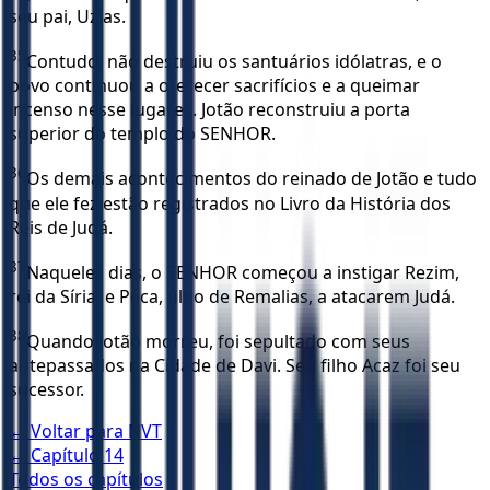
seu pai, Uzias.
35
Contudo, não destruiu os santuários idólatras, e o
povo continuou a oferecer sacrifícios e a queimar
incenso nesse lugares. Jotão reconstruiu a porta
superior do templo do SENHOR.
36
Os demais acontecimentos do reinado de Jotão e tudo
que ele fez estão registrados no Livro da História dos
Reis de Judá.
37
Naqueles dias, o SENHOR começou a instigar Rezim,
rei da Síria, e Peca, filho de Remalias, a atacarem Judá.
38
Quando Jotão morreu, foi sepultado com seus
antepassados na Cidade de Davi. Seu filho Acaz foi seu
sucessor.
← Voltar para
NVT
← Capítulo
14
Todos os capítulos