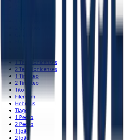
João
Atos
Romanos
1 Coríntios
2 Coríntios
Gálatas
Efésios
Filipenses
Colossenses
1 Tessalonicenses
2 Tessalonicenses
1 Timóteo
2 Timóteo
Tito
Filemom
Hebreus
Tiago
1 Pedro
2 Pedro
1 João
2 João