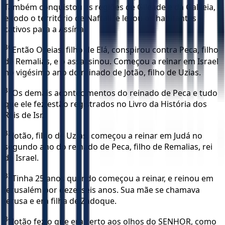
Também conquistou as regiões de Gileade e da Galileia,
e todo o território de Naftali, e levou os habitantes
cativos para a Assíria.
30
Então Oseias, filho de Elá, conspirou contra Peca, filho
de Remalias, e o assassinou. Começou a reinar em Israel
no vigésimo ano do reinado de Jotão, filho de Uzias.
31
Os demais acontecimentos do reinado de Peca e tudo
que ele fez estão registrados no Livro da História dos
Reis de Isr.
32
Jotão, filho de Uzias, começou a reinar em Judá no
segundo ano do reinado de Peca, filho de Remalias, rei
de Israel.
33
Tinha 25 anos quando começou a reinar, e reinou em
Jerusalém por dezesseis anos. Sua mãe se chamava
Jerusa e era filha de Zadoque.
34
Jotão fez o que era certo aos olhos do SENHOR, como