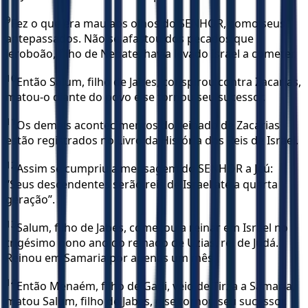
9
Fez o que era mau aos olhos do SENHOR, como seus
antepassados. Não se afastou dos pecados que
Jeroboão, filho de Nebate, havia levado Israel a cometer.
10
Então Salum, filho de Jabes, conspirou contra Zacarias,
matou-o diante do povo e se tornou seu sucessor.
11
Os demais acontecimentos do reinado de Zacarias
estão registrados no Livro da História dos Reis de Israel.
12
Assim se cumpriu a mensagem do SENHOR a Jeú:
“Seus descendentes serão reis de Israel até a quarta
geração”.
13
Salum, filho de Jabes, começou a reinar em Israel no
trigésimo nono ano do reinado de Uzias, rei de Judá.
Reinou em Samaria por apenas um mês.
14
Então Menaém, filho de Gadi, veio de Tirza a Samaria,
matou Salum, filho de Jabes, e se tornou seu sucessor.