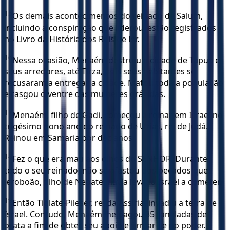
15
Os demais acontecimentos do reinado de Salum,
incluindo a conspiração que liderou, estão registrados
no Livro da História dos Reis de Isr.
16
Nessa ocasião, Menaém destruiu a cidade de Tapua e
seus arredores, até Tirza, pois seus habitantes se
recusaram a entregar a cidade. Matou toda a população
e rasgou o ventre das mulheres grávidas.
17
Menaém, filho de Gadi, começou a reinar em Israel no
trigésimo nono ano do reinado de Uzias, rei de Judá.
Reinou em Samaria por dez anos.
18
Fez o que era mau aos olhos do SENHOR. Durante
todo o seu reinado, não se afastou dos pecados que
Jeroboão, filho de Nebate, havia levado Israel a cometer.
19
Então Tiglate-Pileser, rei da Assíria, invadiu a terra de
Israel. Contudo, Menaém lhe pagou 35 toneladas de
prata a fim de obter seu apoio e firmar-se no poder.