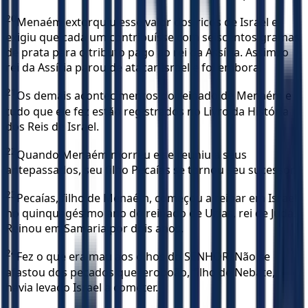
20
Menaém extorquiu esse valor dos ricos de Israel e
exigiu que cada um contribuísse com seiscentos gramas
de prata para o tributo pago ao rei da Assíria. Assim, o
rei da Assíria parou de atacar Israel e foi embora.
21
Os demais acontecimentos do reinado de Menaém e
tudo que ele fez estão registrados no Livro da História
dos Reis de Israel.
22
Quando Menaém morreu e se reuniu a seus
antepassados, seu filho Pecaías se tornou seu sucessor.
23
Pecaías, filho de Menaém, começou a reinar em Israel
no quinquagésimo ano do reinado de Uzias, rei de Judá.
Reinou em Samaria por dois anos.
24
Fez o que era mau aos olhos do SENHOR. Não se
afastou dos pecados que Jeroboão, filho de Nebate,
havia levado Israel a cometer.