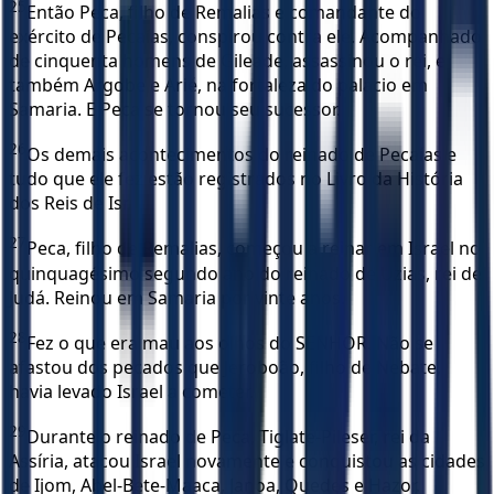
25
Então Peca, filho de Remalias e comandante do
exército de Pecaías, conspirou contra ele. Acompanhado
de cinquenta homens de Gileade, assassinou o rei, e
também Argobe e Arié, na fortaleza do palácio em
Samaria. E Peca se tornou seu sucessor.
26
Os demais acontecimentos do reinado de Pecaías e
tudo que ele fez estão registrados no Livro da História
dos Reis de Isr.
27
Peca, filho de Remalias, começou a reinar em Israel no
quinquagésimo segundo ano do reinado de Uzias, rei de
Judá. Reinou em Samaria por vinte anos.
28
Fez o que era mau aos olhos do SENHOR. Não se
afastou dos pecados que Jeroboão, filho de Nebate,
havia levado Israel a cometer.
29
Durante o reinado de Peca, Tiglate-Pileser, rei da
Assíria, atacou Israel novamente e conquistou as cidades
de Ijom, Abel-Bete-Maaca, Janoa, Quedes e Hazor.