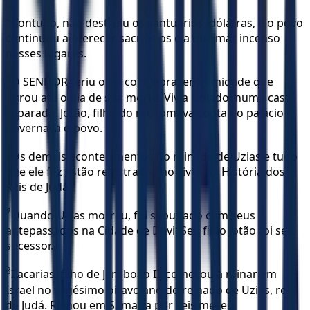
4
Contudo, não destruiu os santuários idólatras, e o povo
continuou a oferecer sacrifícios e a queimar incenso
nesses lugares.
5
O SENHOR feriu o rei com lepra, enfermidade que
durou até o dia de sua morte. Vivia isolado, numa casa
separada. Jotão, filho do rei, tomava conta do palácio e
governava o povo.
6
Os demais acontecimentos do reinado de Uzias e tudo
que ele fez estão registrados no Livro da História dos
Reis de Judá.
7
Quando Uzias morreu, foi sepultado com seus
antepassados na Cidade de Davi. Seu filho Jotão foi seu
sucessor.
8
Zacarias, filho de Jeroboão II, começou a reinar em
Israel no trigésimo oitavo ano do reinado de Uzias, rei
de Judá. Reinou em Samaria por seis meses.