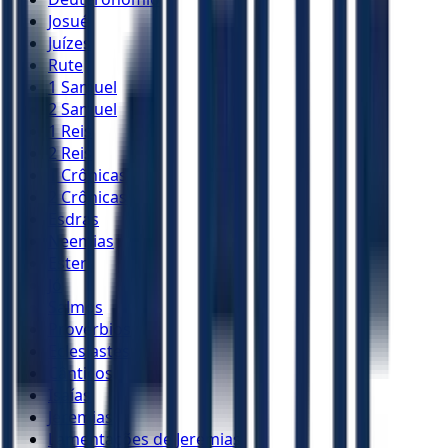
Josué
Juízes
Rute
1 Samuel
2 Samuel
1 Reis
2 Reis
1 Crônicas
2 Crônicas
Esdras
Neemias
Ester
Jó
Salmos
Provérbios
Eclesiastes
Cânticos
Isaías
Jeremias
Lamentações de Jeremias