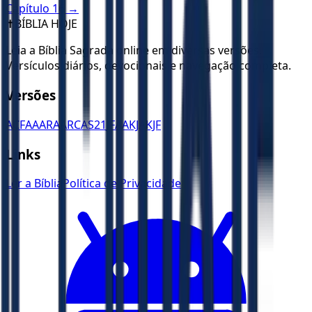
Capítulo
16
→
✝️
BÍBLIA HOJE
Leia a Bíblia Sagrada online em diversas versões.
Versículos diários, devocionais e navegação completa.
Versões
ACF
AA
ARA
ARC
AS21
JFAA
KJA
KJF
Links
Ler a Bíblia
Política de Privacidade