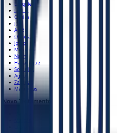
Ezequiel
Daniel
Oséias
Joel
Amós
Obadias
Jonas
Miquéias
Naum
Habacuque
Sofonias
Ageu
Zacarias
Malaquias
Novo Testamento
Mateus
Marcos
Lucas