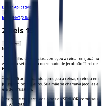
Baixar Aplicativo
☰
Início
/
NVT
/
2 Reis
/
15
2 Reis
15
16
A-
A+
NVT
1
Uzias, filho de Amazias, começou a reinar em Judá no
vigésimo sétimo ano do reinado de Jeroboão II, rei de
Israel.
2
Tinha 16 anos quando começou a reinar, e reinou em
Jerusalém por 52 anos. Sua mãe se chamava Jecolias e
era de Jerusalém.
3
Fez o que era certo aos olhos do SENHOR, como seu
pai, Amazias.