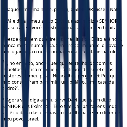
4
Naquela mesma noite, porém, o SENHOR disse a Natã:
5
“Vá e diga a meu servo Davi que assim diz o SENHOR:
‘Acaso cabe a você construir uma casa para eu habitar?
6
Desde o dia em que tirei os israelitas do Egito até hoje,
nunca morei numa casa. Sempre acompanhei o povo de
um lugar para o outro numa tenda, num tabernáculo.
7
E, no entanto, onde quer que eu tenha ido com os
israelitas, nunca me queixei às tribos de Israel e aos
pastores de meu povo. Nunca lhes perguntei: Por que
não construíram para mim um palácio, uma casa de
cedro?’.
8
“Agora vá e diga a meu servo Davi que assim diz o
SENHOR dos Exércitos: ‘Eu o tirei das pastagens onde
você cuidava das ovelhas e o escolhi para ser o líder de
meu povo, Israel.