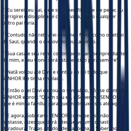
14
Eu serei seu pai, e ele será meu filho. Se ele pecar, eu o
corrigirei e disciplinarei com a vara, como qualquer
outro pai faria.
15
Contudo, não retirarei dele meu favor, como o retirei
de Saul, quando o removi do seu caminho.
16
Sua casa e seu reino continuarão para sempre diante
de mim, e seu trono será estabelecido para sempre’”.
17
Natã voltou até Davi e contou ao rei tudo que o
SENHOR lhe tinha revelado.
18
Então o rei Davi entrou no santuário, pôs-se diante do
SENHOR e orou: “Quem sou eu, ó Soberano SENHOR, e o
que é minha família, para que me trouxesses até aqui?
19
E agora, Soberano SENHOR, como se isso não
bastasse, dizes que dará a teu servo uma dinastia
duradoura! Tratas a todos dessa forma, ó Soberano