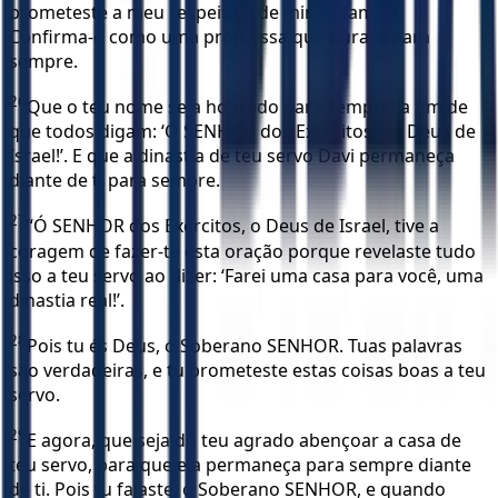
prometeste a meu respeito e de minha família.
Confirma-o como uma promessa que durará para
sempre.
26
Que o teu nome seja honrado para sempre, a fim de
que todos digam: ‘O SENHOR dos Exércitos é o Deus de
Israel!’. E que a dinastia de teu servo Davi permaneça
diante de ti para sempre.
27
“Ó SENHOR dos Exércitos, o Deus de Israel, tive a
coragem de fazer-te esta oração porque revelaste tudo
isso a teu servo ao dizer: ‘Farei uma casa para você, uma
dinastia real!’.
28
Pois tu és Deus, ó Soberano SENHOR. Tuas palavras
são verdadeiras, e tu prometeste estas coisas boas a teu
servo.
29
E agora, que seja do teu agrado abençoar a casa de
teu servo, para que ela permaneça para sempre diante
de ti. Pois tu falaste, ó Soberano SENHOR, e quando