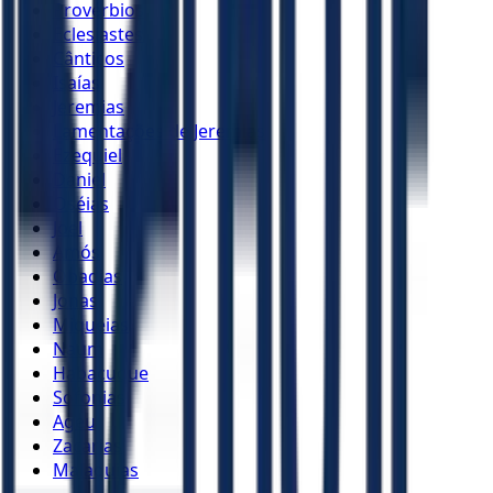
Provérbios
Eclesiastes
Cânticos
Isaías
Jeremias
Lamentações de Jeremias
Ezequiel
Daniel
Oséias
Joel
Amós
Obadias
Jonas
Miquéias
Naum
Habacuque
Sofonias
Ageu
Zacarias
Malaquias