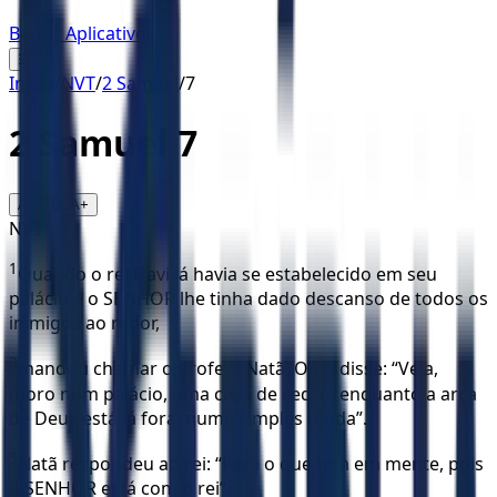
Baixar Aplicativo
☰
Início
/
NVT
/
2 Samuel
/
7
2 Samuel
7
16
A-
A+
NVT
1
Quando o rei Davi já havia se estabelecido em seu
palácio e o SENHOR lhe tinha dado descanso de todos os
inimigos ao redor,
2
mandou chamar o profeta Natã. O rei disse: “Veja,
moro num palácio, uma casa de cedro, enquanto a arca
de Deus está lá fora, numa simples tenda”.
3
Natã respondeu ao rei: “Faça o que tem em mente, pois
o SENHOR está com o rei”.