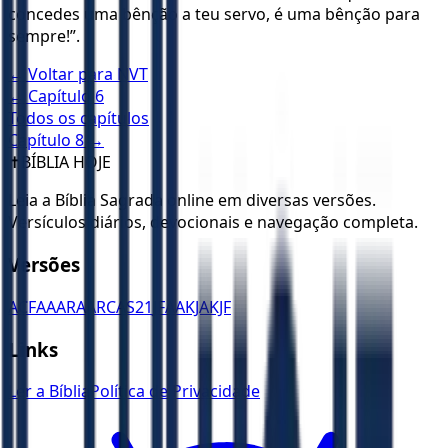
concedes uma bênção a teu servo, é uma bênção para
sempre!”.
← Voltar para
NVT
← Capítulo
6
Todos os capítulos
Capítulo
8
→
✝️
BÍBLIA HOJE
Leia a Bíblia Sagrada online em diversas versões.
Versículos diários, devocionais e navegação completa.
Versões
ACF
AA
ARA
ARC
AS21
JFAA
KJA
KJF
Links
Ler a Bíblia
Política de Privacidade