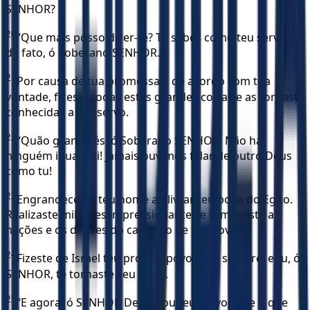
SENHOR?
20
“Que mais posso dizer-te? Tu sabes como teu servo é
de fato, ó Soberano SENHOR.
21
Por causa de tua promessa e de acordo com tua
vontade, fizeste todas estas grandes coisas e as tornaste
conhecidas a teu servo.
22
“Quão grande és, ó Soberano SENHOR! Não há
ninguém igual a ti! Jamais ouvimos falar de outro Deus
como tu!
23
Engrandeceste teu nome ao livrar teu povo do Egito.
Realizaste milagres impressionantes e removeste as
nações e os deuses do caminho de teu povo.
24
Fizeste de Israel teu próprio povo para sempre, e tu, ó
SENHOR, te tornaste seu Deus.
25
“E agora, ó SENHOR Deus, sou teu servo; faze o que