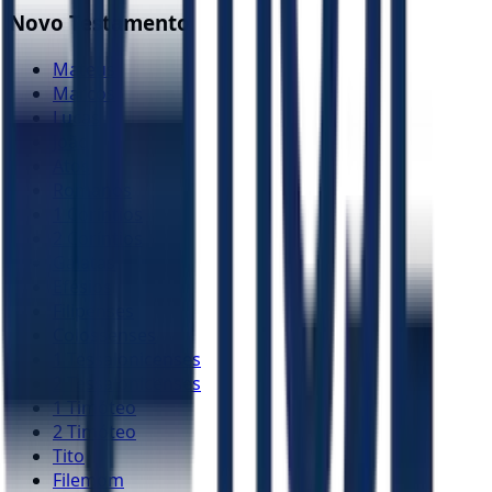
Novo Testamento
Mateus
Marcos
Lucas
João
Atos
Romanos
1 Coríntios
2 Coríntios
Gálatas
Efésios
Filipenses
Colossenses
1 Tessalonicenses
2 Tessalonicenses
1 Timóteo
2 Timóteo
Tito
Filemom