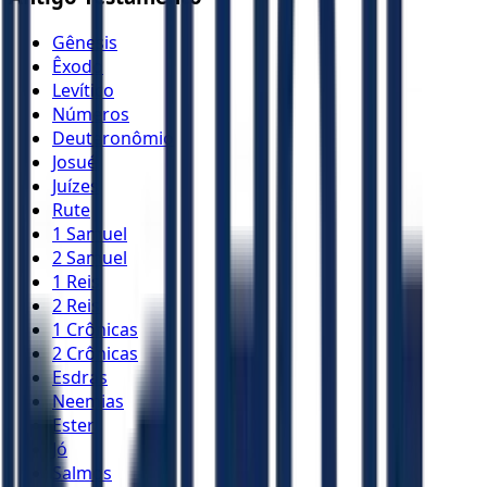
Gênesis
Êxodo
Levítico
Números
Deuteronômio
Josué
Juízes
Rute
1 Samuel
2 Samuel
1 Reis
2 Reis
1 Crônicas
2 Crônicas
Esdras
Neemias
Ester
Jó
Salmos