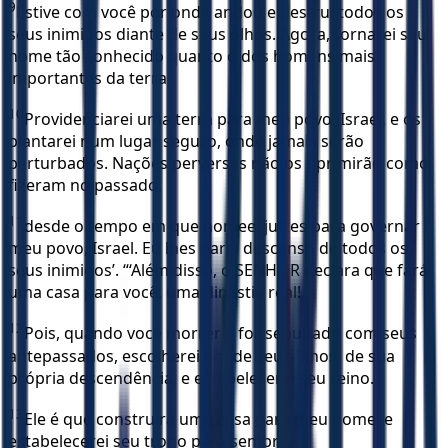
9
Estive com você por onde andou e destruí todos os
seus inimigos diante de seus olhos. Agora, tornarei seu
nome tão conhecido quanto o dos homens mais
importantes da terra!
10
Providenciarei uma terra para meu povo, Israel, e os
plantarei num lugar seguro, onde jamais serão
perturbados. Nações perversas não os oprimirão como
fizeram no passado,
11
desde o tempo em que nomeei juízes para governar
meu povo, Israel. Eu lhes darei descanso de todos os
seus inimigos’. “‘Além disso, o SENHOR declara que fará
uma casa para você, uma dinastia real!
12
Pois, quando você morrer e for sepultado com seus
antepassados, escolherei um de seus filhos, de sua
própria descendência, e estabelecerei seu reino.
13
Ele é que construirá uma casa para meu nome, e
estabelecerei seu trono para sempre.