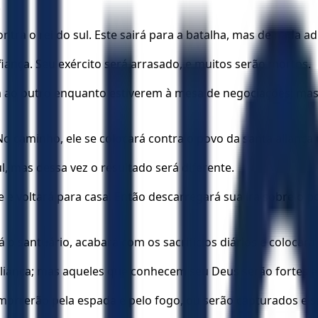
.
ra o rei do sul. Este sairá para a batalha, mas de nada adi
iança. Seu exército será arrasado, e muitos serão mortos.
m ao outro enquanto estiverem à mesa de negociações; mas 
No caminho, ele se colocará contra o povo da santa aliança
l, mas dessa vez o resultado será diferente.
te e voltará para casa. Então descarregará sua ira sobre o
o santuário, acabará com os sacrifícios diários e colocará 
aliança; mas aqueles que conhecem seu Deus serão fortes e 
 morrerão pela espada e pelo fogo, ou serão capturados e 