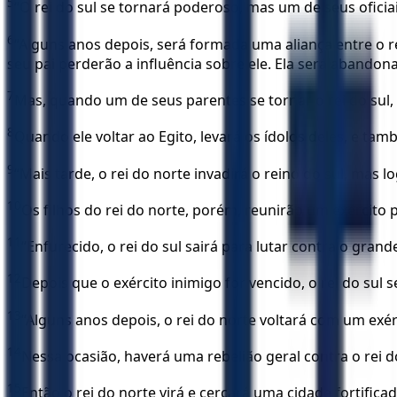
5
“O rei do sul se tornará poderoso, mas um de seus ofici
6
“Alguns anos depois, será formada uma aliança entre o rei
seu pai perderão a influência sobre ele. Ela será abando
7
Mas, quando um de seus parentes se tornar o rei do sul, e
8
Quando ele voltar ao Egito, levará os ídolos deles, e tam
9
“Mais tarde, o rei do norte invadirá o reino do sul, mas l
10
Os filhos do rei do norte, porém, reunirão um exército
11
“Enfurecido, o rei do sul sairá para lutar contra o grand
12
Depois que o exército inimigo for vencido, o rei do sul
13
“Alguns anos depois, o rei do norte voltará com um exé
14
Nessa ocasião, haverá uma rebelião geral contra o rei 
15
Então o rei do norte virá e cercará uma cidade fortifica