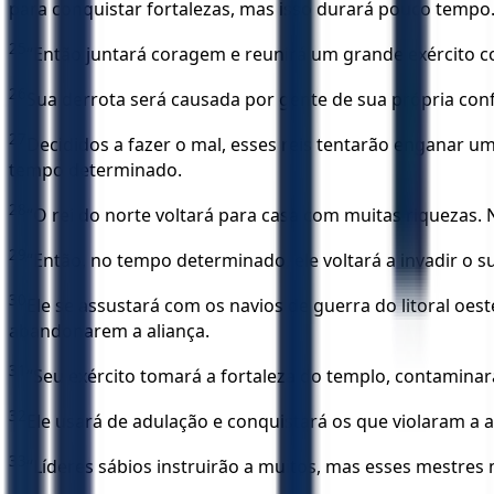
para conquistar fortalezas, mas isso durará pouco tempo
25
“Então juntará coragem e reunirá um grande exército cont
26
Sua derrota será causada por gente de sua própria conf
27
Decididos a fazer o mal, esses reis tentarão enganar u
tempo determinado.
28
“O rei do norte voltará para casa com muitas riquezas. 
29
“Então, no tempo determinado, ele voltará a invadir o su
30
Ele se assustará com os navios de guerra do litoral oes
abandonarem a aliança.
31
“Seu exército tomará a fortaleza do templo, contaminará 
32
Ele usará de adulação e conquistará os que violaram a 
33
“Líderes sábios instruirão a muitos, mas esses mestres