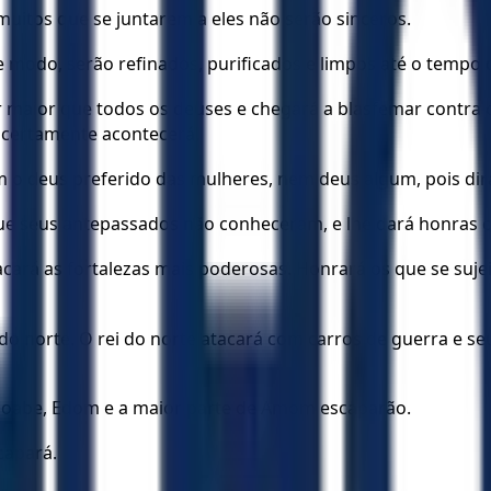
uitos que se juntarem a eles não serão sinceros.
 modo, serão refinados, purificados e limpos até o tempo d
ser maior que todos os deuses e chegará a blasfemar contra 
o certamente acontecerá.
m o deus preferido das mulheres, nem deus algum, pois dir
que seus antepassados não conheceram, e lhe dará honras c
cará as fortalezas mais poderosas. Honrará os que se suje
i do norte. O rei do norte atacará com carros de guerra e s
 Moabe, Edom e a maior parte de Amom escaparão.
capará.