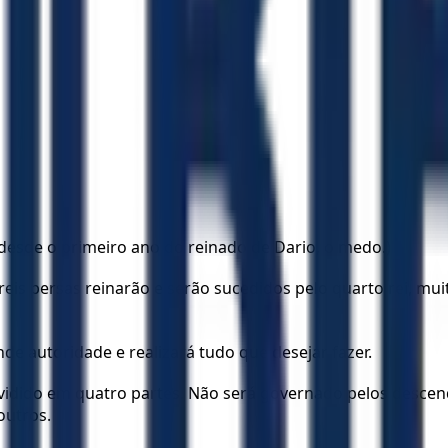
desde o primeiro ano do reinado de Dario, o medo.)
 reis persas reinarão e serão sucedidos pelo quarto rei, mui
e autoridade e realizará tudo que desejar fazer.
ividido em quatro partes. Não será governado pelos descen
outros.