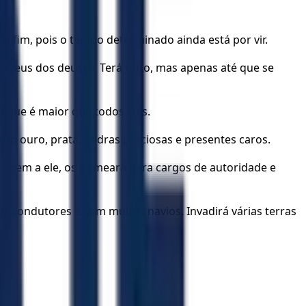
o fim, pois o tempo determinado ainda está por vir.
o Deus dos deuses. Terá êxito, mas apenas até que se
á que é maior que todos eles.
om ouro, prata, pedras preciosas e presentes caros.
itarem a ele, os nomeará para cargos de autoridade e
eus condutores e com muitos navios. Invadirá várias terras