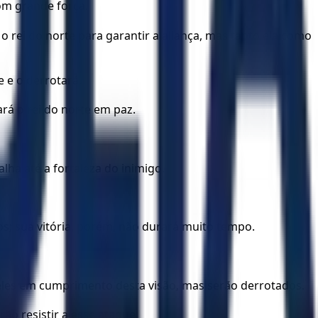
om grande força.
 o rei do norte para garantir a aliança, mas tanto ela como
e e o derrotará.
ará o rei do norte em paz.
ha até a fortaleza do inimigo.
os; sua vitória, porém, não durará muito tempo.
a eles em cumprimento desta visão, mas serão derrotados.
ão resistir a esse ataque.