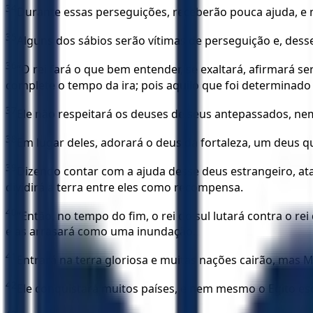
34
Durante essas perseguições, receberão pouca ajuda, e m
35
Alguns dos sábios serão vítimas de perseguição e, desse
36
“O rei fará o que bem entender, se exaltará, afirmará 
complete o tempo da ira; pois aquilo que foi determinad
37
Ele não respeitará os deuses de seus antepassados, ne
38
Em lugar deles, adorará o deus da fortaleza, um deus 
39
Dizendo contar com a ajuda desse deus estrangeiro, ata
dividirá a terra entre eles como recompensa.
40
“Então, no tempo do fim, o rei do sul lutará contra o re
e as arrasará como uma inundação.
41
Entrará na terra gloriosa e muitas nações cairão, mas
42
Ele conquistará muitos países, e nem mesmo o Egito es