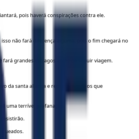
antará, pois haverá conspi­rações contra ele.
isso não fará diferença alguma, pois o fim chegará no
 e fará grandes estragos antes de seguir viagem.
 povo da santa aliança e recompensará os que
ali uma terrível profanação.
resistirão.
saqueados.