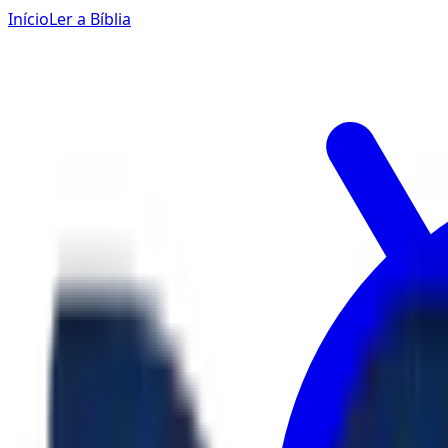
Início
Ler a Bíblia