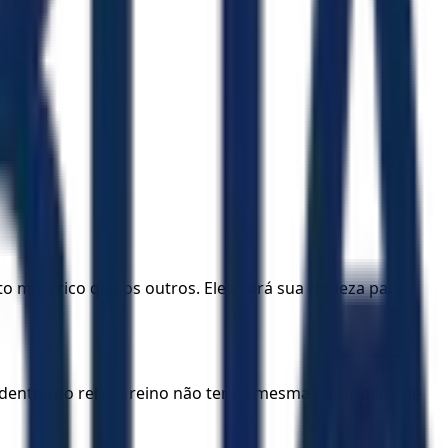
to mais rico que os outros. Ele usará sua riqueza para
dentes do rei e o reino não terá a mesma autoridade de