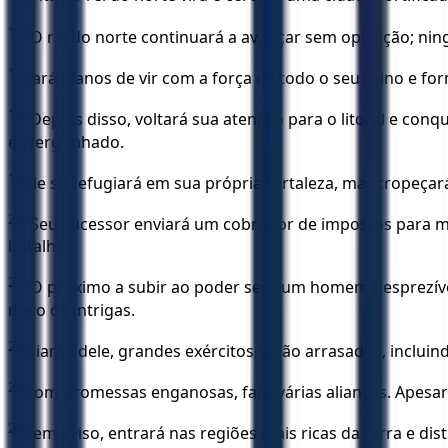
16
“O rei do norte continuará a avançar sem oposição; ningu
17
Fará planos de vir com a força de todo o seu reino e fo
18
“Depois disso, voltará sua atenção para o litoral e con
envergonhado.
19
Ele se refugiará em sua própria fortaleza, mas tropeçar
20
“Seu sucessor enviará um cobrador de impostos para ma
batalha.
21
“O próximo a subir ao poder será um homem desprezível,
meio de intrigas.
22
Diante dele, grandes exércitos serão arrasados, incluin
23
Com promessas enganosas, fará várias alianças. Apesar
24
Sem aviso, entrará nas regiões mais ricas da terra e di