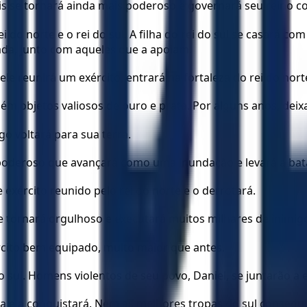
ais se tornará ainda mais poderoso e governará seu reino c
 do norte e o rei do sul. A filha do rei do sul se casará com
nada, junto com aqueles que a apoiam.
le reunirá um exército, entrará na fortaleza do rei do nort
bém objetos valiosos de ouro e prata. Por alguns anos, deix
ogo voltará para sua terra.
 poderoso que avançará como uma inundação e levará a batal
e exército reunido pelo rei do norte e o derrotará.
 se tornará orgulhoso e executará muitos milhares de inimig
rcito bem equipado, muito maior que antes.
do sul. Homens violentos de seu povo, Daniel, se juntarão 
da e a conquistará. Nem as melhores tropas do sul conseguir