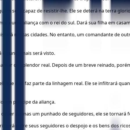
ém será capaz de resistir-lhe. Ele se deterá na terra glorios
rmará uma aliança com o rei do sul. Dará sua filha em casam
quistará muitas cidades. No entanto, um comandante de outra
á e nunca mais será visto.
nter o esplendor real. Depois de um breve reinado, porém
 que não faz parte da linhagem real. Ele se infiltrará qu
do um príncipe da aliança.
 de ter apenas um punhado de seguidores, ele se tornará f
stribuirá entre seus seguidores o despojo e os bens dos ric