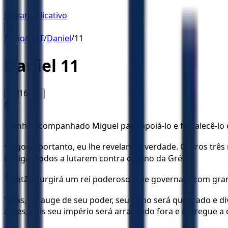
Baixar Aplicativo
☰
Início
/
NVT
/
Daniel
/
11
Daniel
11
16
A-
A+
NVT
1
Tenho acompanhado Miguel para apoiá-lo e fortalecê-lo 
2
“Agora, portanto, eu lhe revelarei a verdade. Outros três
instigar todos a lutarem contra o reino da Grécia.
3
“Então surgirá um rei poderoso, que governará com grand
4
Mas, no auge de seu poder, seu reino será quebrado e d
antes, pois seu império será arrancado fora e entregue a 