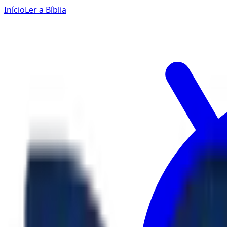
Início
Ler a Bíblia