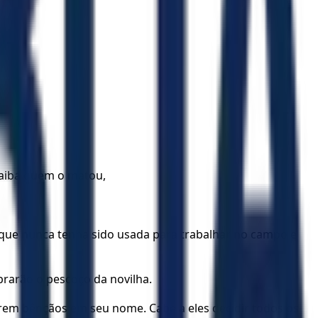
saiba quem o matou,
 que nunca tenha sido usada para trabalhar no campo e
brarão o pescoço da novilha.
arem bênçãos em seu nome. Cabe a eles decidir todos os