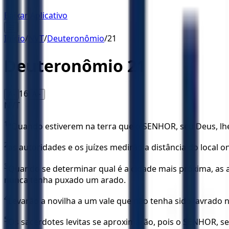
Baixar Aplicativo
☰
Início
/
NVT
/
Deuteronômio
/
21
Deuteronômio
21
16
A-
A+
NVT
1
“Quando estiverem na terra que o SENHOR, seu Deus, lh
2
as autoridades e os juízes medirão a distância do local o
3
Quando se determinar qual é a cidade mais próxima, as
nunca tenha puxado um arado.
4
Levarão a novilha a um vale que não tenha sido lavrado n
5
Os sacerdotes levitas se aproximarão, pois o SENHOR, s