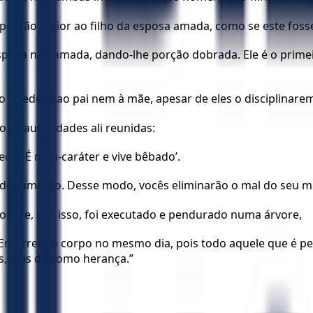
orção maior ao filho da esposa amada, como se este fosse 
sposa não amada, dando-lhe porção dobrada. Ele é o primeiro
o obedece ao pai nem à mãe, apesar de eles o disciplinare
ão às autoridades ali reunidas:
ecer. É mau-caráter e vive bêbado’.
rejamento. Desse modo, vocês eliminarão o mal do seu meio
te e, por isso, foi executado e pendurado numa árvore,
 Enterrem o corpo no mesmo dia, pois todo aquele que é p
, lhes dá como herança.”