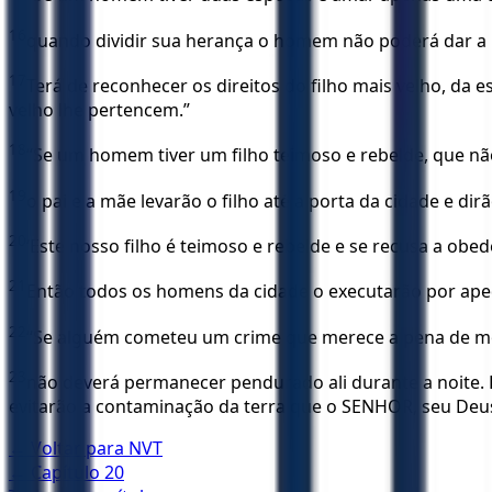
16
quando dividir sua herança o homem não poderá dar a p
17
Terá de reconhecer os direitos do filho mais velho, da e
velho lhe pertencem.”
18
“Se um homem tiver um filho teimoso e rebelde, que nã
19
o pai e a mãe levarão o filho até a porta da cidade e dir
20
‘Este nosso filho é teimoso e rebelde e se recusa a obed
21
Então todos os homens da ci­dade o executarão por aped
22
“Se alguém cometeu um crime que merece a pena de mor
23
não deverá permanecer pendurado ali durante a noite.
evitarão a contaminação da terra que o SENHOR, seu Deus
← Voltar para
NVT
← Capítulo
20