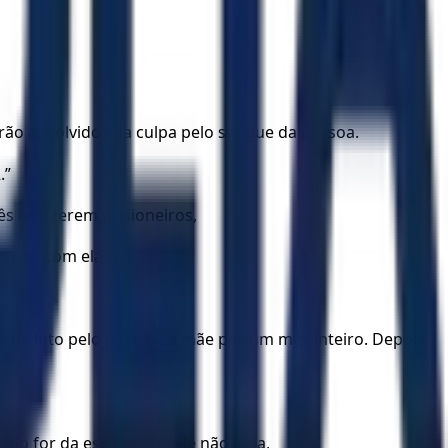
erão absolvidos da culpa pelo sangue da pessoa.
.”
 os fizerem prisioneiros,
sar-se com ela.
e de luto pelo pai e pela mãe por um mês inteiro. Depois
”
lho for da esposa que ele não ama,