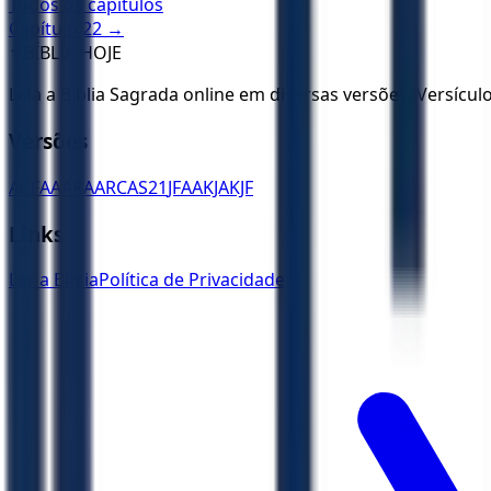
Todos os capítulos
Capítulo
22
→
✝️
BÍBLIA HOJE
Leia a Bíblia Sagrada online em diversas versões. Versícu
Versões
ACF
AA
ARA
ARC
AS21
JFAA
KJA
KJF
Links
Ler a Bíblia
Política de Privacidade