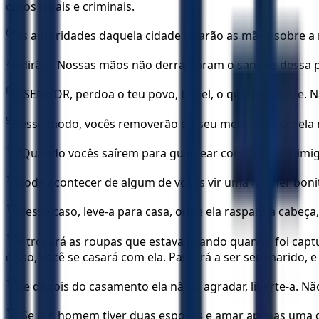
casos legais e criminais.
6
“As autoridades daquela cidade lavarão as mãos sobre a 
7
e dirão: ‘Nossas mãos não derramaram o sangue dessa p
8
Ó SENHOR, perdoa o teu povo, Israel, o qual libertaste. 
9
Desse modo, vocês removerão do seu meio a culpa pela m
10
“Quando vocês saírem para guerrear contra seus inimig
11
pode acontecer de algum de vocês vir uma mulher bonita 
12
Nesse caso, leve-a para casa, onde ela raspará a cabeça
13
e trocará as roupas que estava usando quando foi captur
disso, você se casará com ela. Passará a ser seu marido, e
14
Se depois do casamento ela não o agradar, liberte-a. N
15
“Se um homem tiver duas esposas e amar apenas uma del