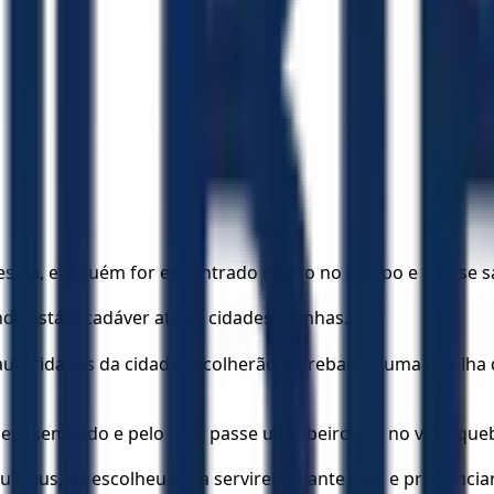
es dá, e alguém for encontrado morto no campo e não se 
nde está o cadáver até as cidades vizinhas.
 autoridades da cidade escolherão do rebanho uma novilha
em semeado e pelo qual passe um ribeiro. Ali, no vale, que
eu Deus, os escolheu para servirem diante dele e pronunci