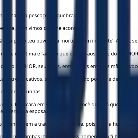
novilha cujo pescoço foi quebrado
essoa, nem vimos o crime acontecer.
Não culpes o teu povo pela morte de um inocente’. Assim, s
orte da vítima e farão o que é certo aos olhos do SENHOR
os e o SENHOR, seu Deus, entregá-los em suas mãos e vocês
entre os cativos, sentir-se se atraído por ela e desejar ca
, cortará as unhas
ada. Ela ficará em sua casa, mas você deixará que ela fiqu
 ela será sua esposa.
ão a venda nem a trate como escrava, pois você a humilhou.
as, mas ambas lhe derem filhos homens, e o filho mais ve