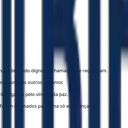
e vivam de modo digno do chamado que receberam.
ente uns aos outros em amor.
o, ligados pelo vínculo da paz.
s foram chamados para uma só esperança.