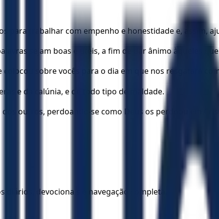
ãos para trabalhar com empenho e honestidade e, assim, a
 palavras sejam boas e úteis, a fim de dar ânimo àqueles qu
le colocou sobre vocês para o dia em que nos resgatará co
eras e da calúnia, e de todo tipo de maldade.
 dos outros, perdoando-se como Deus os perdoou em Cris
los diários, devocionais e navegação completa.