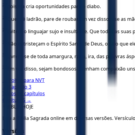
27
pois ela cria oportunidades para o diabo.
28
Quem é ladrão, pare de roubar. Em vez disso, use as m
29
Evitem o linguajar sujo e insultante. Que todas as suas
30
Não entristeçam o Espírito Santo de Deus, o selo que e
31
Livrem-se de toda amargura, raiva, ira, das palavras ásp
32
Em vez disso, sejam bondosos e tenham compaixão uns
← Voltar para
NVT
← Capítulo
3
Todos os capítulos
Capítulo
5
→
✝️
BÍBLIA HOJE
Leia a Bíblia Sagrada online em diversas versões. Versícu
Versões