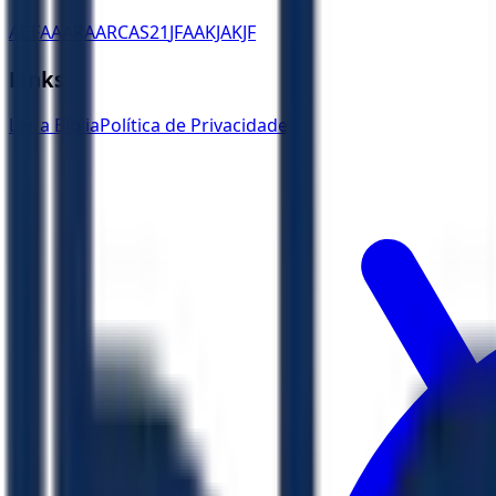
ACF
AA
ARA
ARC
AS21
JFAA
KJA
KJF
Links
Ler a Bíblia
Política de Privacidade