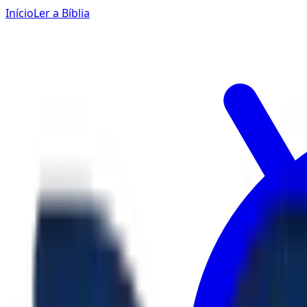
Início
Ler a Bíblia