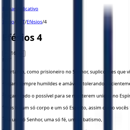
Baixar Aplicativo
☰
Início
/
NVT
/
Efésios
/
4
Efésios
4
16
A-
A+
NVT
1
Portanto, como prisioneiro no Senhor, suplico-lhes qu
2
Sejam sempre humildes e amáveis, tolerando pacientem
3
Façam todo o possível para se manterem unidos no Espírit
4
Pois há um só corpo e um só Espírito, assim como você
5
Há um só Senhor, uma só fé, um só batismo,