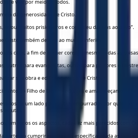
dos, e vive por meio de todos.
meio da generosidade de Cristo.
as, levou muitos prisioneiros e concedeu dádivas ao povo”.
 que Cristo também desceu ao mundo inferior.
s os céus, a fim de encher consigo mesmo todas as coisas
s, outros para evangelistas, outros para pastores e mestre
lizar sua obra e edificar o corpo de Cristo,
ecimento do Filho de Deus produzem e amadureçamos, cheg
levados de um lado para outro, empurrados por qualquer
 astutas.
s, em todos os aspectos, cada vez mais parecidos com Cris
da parte, ao cumprir sua função específica, ajuda as demais