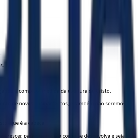
.
s.
ando à completa medida da estatura de Cristo.
 vento de novos ensinamentos, e também não seremos
to, que é a cabeça.
 a crescer, para que todo o corpo se desenvolva e seja