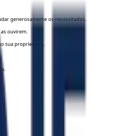
judar generosamente os necessitados.
e as ouvirem.
mo sua propriedade.
to.