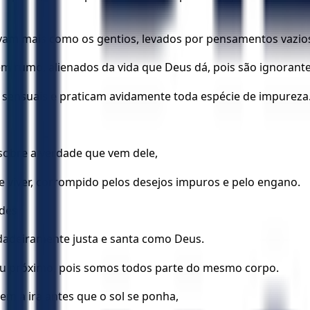
vam mais como os gentios, levados por pensamentos vazios 
 rumo, alienados da vida que Deus dá, pois são ignorante
 sensuais e praticam avidamente toda espécie de impureza
sobre a verdade que vem dele,
e viver, corrompido pelos desejos impuros e pelo engano.
udes
rdadeiramente justa e santa como Deus.
eu próximo, pois somos todos parte do mesmo corpo.
em a ira antes que o sol se ponha,