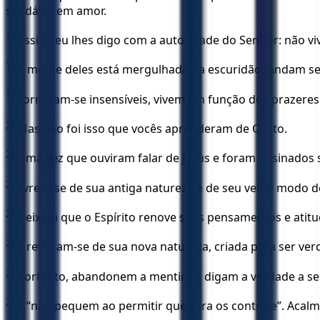
saudável em amor.
17
Assim, eu lhes digo com a autoridade do Senhor: não vi
18
A mente deles está mergulhada na escuridão. Andam sem
19
Tornaram-se insensíveis, vivem em função dos prazeres
20
Mas não foi isso que vocês aprenderam de Cristo.
21
Uma vez que ouviram falar de Jesus e foram ensinados 
22
livrem-se de sua antiga natureza e de seu velho modo d
23
Deixem que o Espírito renove seus pensamentos e atit
24
e revistam-se de sua nova natureza, criada para ser ve
25
Portanto, abandonem a mentira e digam a verdade a s
26
E “não pequem ao permitir que a ira os controle”. Acalm