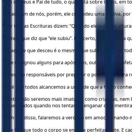
6
um só Deus e Pai de tudo, o qual está sobre todos, em to
7
A cada um de nós, porém, ele concedeu uma dádiva, por 
8
Por isso as Escrituras dizem: “Quando ele subiu às altur
9
Notem que diz que “ele subiu”. Por certo, isso significa
10
E aquele que desceu é o mesmo que subiu acima de todo
11
Ele designou alguns para apóstolos, outros para profeta
12
Eles são responsáveis por preparar o povo santo para rea
13
até que todos alcancemos a unidade que a fé e o conh
14
Então não seremos mais imaturos como crianças, nem 
influenciados quando nos tentarem enganar com mentiras
15
Em vez disso, falaremos a verdade em amor, tornando-no
16
Ele faz que todo o corpo se encaixe perfeitamente. E ca