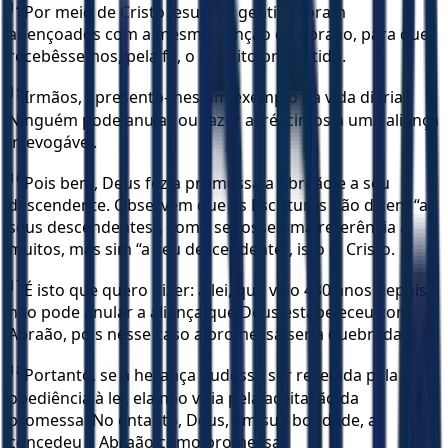
14
Por meio de Cristo Jesus, os gentios foram
abençoados com a mesma bênção de Abraão, para que
recebêssemos, pela fé, o Espírito prometido.
15
Irmãos, apresento-lhes um exemplo da vida diária.
Ninguém pode anular ou fazer acréscimos a uma aliança
irrevogável.
16
Pois bem, Deus fez a promessa a Abraão e a seu
descendente. Observem que as Escrituras não dizem “a
seus descendentes”, como se fosse uma referência a
muitos, mas sim “a seu descendente”, isto é, Cristo.
17
É isto que quero dizer: a lei, que veio 430 anos depois,
não pode anular a aliança que Deus estabeleceu com
Abraão, pois nesse caso a promessa seria quebrada.
18
Portanto, se a herança pudesse ser recebida pela
obediência à lei, ela não viria pela aceitação da
promessa. No entanto, Deus, em sua bondade, a
concedeu a Abraão como promessa.