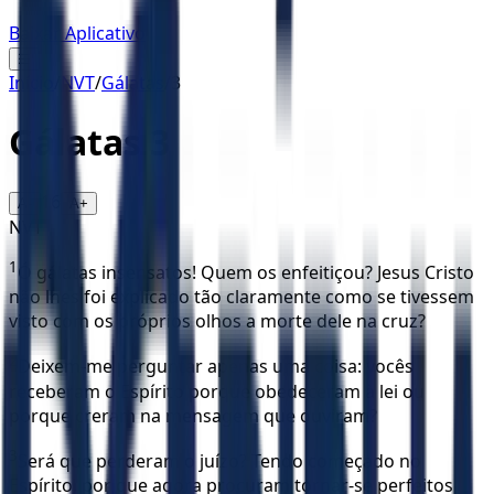
Baixar Aplicativo
☰
Início
/
NVT
/
Gálatas
/
3
Gálatas
3
16
A-
A+
NVT
1
Ó gálatas insensatos! Quem os enfeitiçou? Jesus Cristo
não lhes foi explicado tão claramente como se tivessem
visto com os próprios olhos a morte dele na cruz?
2
Deixem-me perguntar apenas uma coisa: vocês
receberam o Espírito porque obedeceram à lei ou
porque creram na mensagem que ouviram?
3
Será que perderam o juízo? Tendo começado no
Espírito, por que agora procuram tornar-se perfeitos