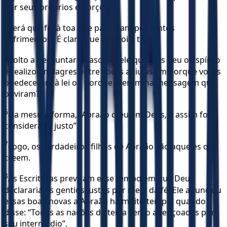
por seus próprios esforços?
4
Será que foi à toa que passaram por tantos
sofrimentos? É claro que não foi à toa!
5
Volto a perguntar: acaso aquele que lhes deu o Espírito
e realizou milagres entre vocês agiu assim porque vocês
obedeceram à lei ou porque creram na mensagem que
ouviram?
6
Da mesma forma, “Abraão creu em Deus, e assim foi
considerado justo”.
7
Logo, os verdadeiros filhos de Abraão são aqueles que
creem.
8
As Escrituras previram esse tempo em que Deus
declararia os gentios justos por meio da fé. Ele anunciou
essas boas-novas a Abraão há muito tempo, quando
disse: “Todas as nações da terra serão abençoadas por
seu intermédio”.