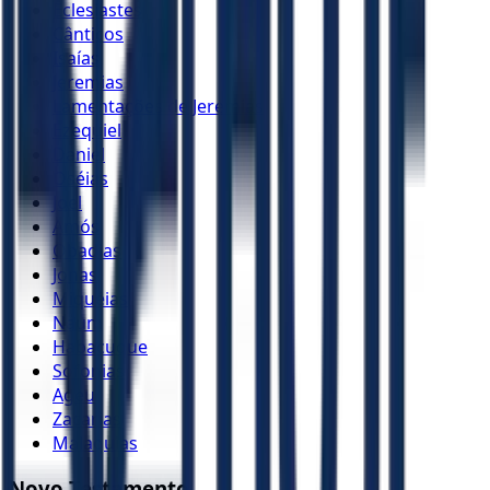
Eclesiastes
Cânticos
Isaías
Jeremias
Lamentações de Jeremias
Ezequiel
Daniel
Oséias
Joel
Amós
Obadias
Jonas
Miquéias
Naum
Habacuque
Sofonias
Ageu
Zacarias
Malaquias
Novo Testamento