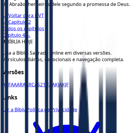
de Abraão, herdeiros dele segundo a promessa de Deus.
← Voltar para
NVT
← Capítulo
2
Todos os capítulos
Capítulo
4
→
✝️
BÍBLIA HOJE
Leia a Bíblia Sagrada online em diversas versões.
Versículos diários, devocionais e navegação completa.
Versões
ACF
AA
ARA
ARC
AS21
JFAA
KJA
KJF
Links
Ler a Bíblia
Política de Privacidade