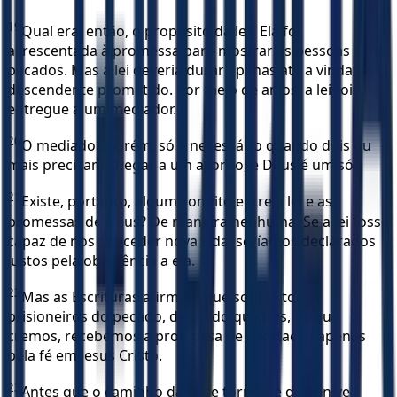
19
Qual era, então, o propósito da lei? Ela foi
acrescentada à promessa para mostrar às pessoas seus
pecados. Mas a lei deveria durar apenas até a vinda do
descendente prometido. Por meio de anjos, a lei foi
entregue a um mediador.
20
O mediador, porém, só é necessário quando dois ou
mais precisam chegar a um acordo, e Deus é um só.
21
Existe, portanto, algum conflito entre a lei e as
promessas de Deus? De maneira nenhuma! Se a lei fosse
capaz de nos conceder nova vida, seríamos declarados
justos pela obediência a ela.
22
Mas as Escrituras afirmam que somos todos
prisioneiros do pecado, de modo que nós, os que
cremos, recebemos a promessa de libertação apenas
pela fé em Jesus Cristo.
23
Antes que o caminho da fé se tornasse disponível,