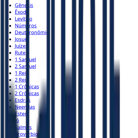
Gênesis
Êxodo
Levítico
Números
Deuteronômio
Josué
Juízes
Rute
1 Samuel
2 Samuel
1 Reis
2 Reis
1 Crônicas
2 Crônicas
Esdras
Neemias
Ester
Jó
Salmos
Provérbios