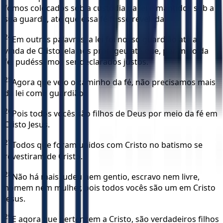
fomos colocados sob a custódia da lei e mantidos sob a
sua guarda, até que essa fé fosse revelada.
24
Em outras palavras, a lei foi nosso guardião até a
vinda de Cristo; ela nos protegeu até que, por meio da
fé, pudéssemos ser declarados justos.
25
Agora que veio o caminho da fé, não precisamos mais
da lei como guardião.
26
Pois todos vocês são filhos de Deus por meio da fé em
Cristo Jesus.
27
Todos que foram unidos com Cristo no batismo se
revestiram de Cristo.
28
Não há mais judeu nem gentio, escravo nem livre,
homem nem mulher, pois todos vocês são um em Cristo
Jesus.
29
E agora que pertencem a Cristo, são verdadeiros filhos