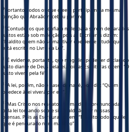
9
Portanto, todos os que creem participam da mesma
bênção que Abraão recebeu por crer.
10
Contudo, os que confiam na lei para serem declarados
justos estão sob maldição, pois as Escrituras dizem:
“Maldito quem não se mantiver obediente a tudo que
está escrito no Livro da Lei”.
11
É evidente, portanto, que ninguém pode ser declarado
justo diante de Deus pela lei. Pois as Escrituras dizem: “O
justo viverá pela fé”.
12
A lei, porém, não é baseada na fé, pois diz: “Quem
obedece à lei viverá por ela”.
13
Mas Cristo nos resgatou da maldição pronunciada
pela lei tomando sobre si a maldição por nossas
ofensas. Pois as Escrituras dizem: “Maldito todo aquele
que é pendurado num madeiro”.