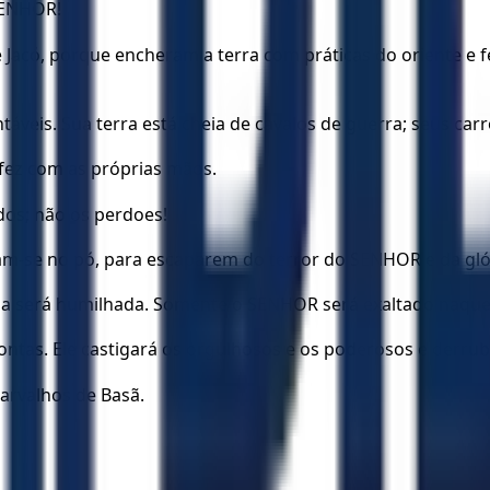
SENHOR!
 Jacó, porque encheram a terra com práticas do oriente e fe
ntáveis. Sua terra está cheia de cavalos de guerra; seus ca
 fez com as próprias mãos.
dos; não os perdoes!
-se no pó, para escaparem do terror do SENHOR e da glór
a será humilhada. Somente o SENHOR será exaltado naquel
ntas. Ele castigará os orgulhosos e os poderosos e derrub
arvalhos de Basã.