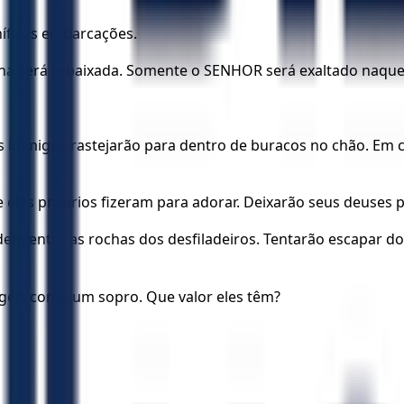
íficas embarcações.
a será rebaixada. Somente o SENHOR será exaltado naquel
s inimigos rastejarão para dentro de buracos no chão. Em 
e eles próprios fizeram para adorar. Deixarão seus deuses
em entre as rochas dos desfiladeiros. Tentarão escapar d
geis como um sopro. Que valor eles têm?