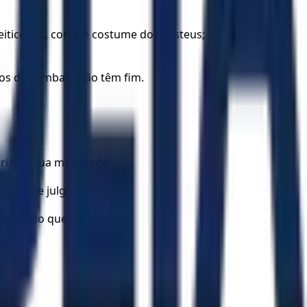
iticeiros, como é costume dos filisteus; sim, fizeram
rros de combate não têm fim.
ia de sua majestade.
e dia de julgamento.
ará tudo que se exalta.