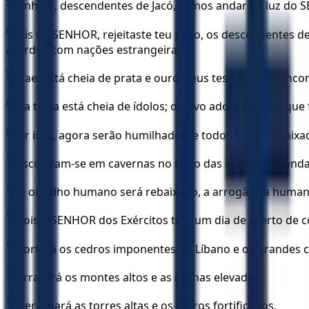
5
Venham, descendentes de Jacó, vamos andar na luz do 
6
Pois tu, SENHOR, rejeitaste teu povo, os descendentes de
acordos com nações estrangeiras.
7
Israel está cheia de prata e ouro; seus tesouros são inco
8
Sua terra está cheia de ídolos; o povo adora objetos que
9
Por isso, agora serão humilhados, e todos serão rebaixa
10
Escondam-se em cavernas no meio das rochas, escondam
11
O orgulho humano será rebaixado, a arrogância human
12
Pois o SENHOR dos Exércitos tem um dia de acerto de co
13
Cortará os cedros imponentes do Líbano e os grandes c
14
Arrasará os montes altos e as colinas elevadas.
15
Derrubará as torres altas e os muros fortificados.