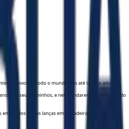
tes, e povos de todo o mundo irão até lá para adorar.
ensinará seus caminhos, e neles andaremos”. Pois a lei do
s em arados e suas lanças em podadeiras. As nações