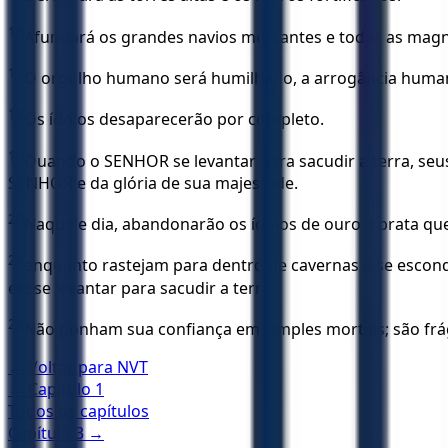
16
Afundará os grandes navios mercantes e todas as magn
17
O orgulho humano será humilhado, a arrogância human
18
Os ídolos desaparecerão por completo.
19
Quando o SENHOR se levantar para sacudir a terra, seu
SENHOR e da glória de sua majestade.
20
Naquele dia, abandonarão os ídolos de ouro e prata qu
21
enquanto rastejam para dentro de cavernas e se escond
ele se levantar para sacudir a terra.
22
Não ponham sua confiança em simples mortais; são frá
← Voltar para
NVT
← Capítulo
1
Todos os capítulos
Capítulo
3
→