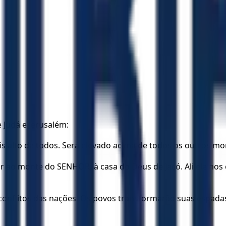
e Judá e Jerusalém:
 alto de todos. Será elevado acima de todos os outros mon
r ao monte do SENHOR, à casa do Deus de Jacó. Ali ele nos 
conflitos das nações. Os povos transformarão suas espada