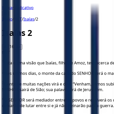
Baixar Aplicativo
☰
Início
/
NVT
/
Isaías
/
2
Isaías
2
16
A-
A+
NVT
1
Esta é uma visão que Isaías, filho de Amoz, teve acerca d
2
Nos últimos dias, o monte da casa do SENHOR será o mais
3
Gente de muitas nações virá e dirá: “Venham, vamos subi
SENHOR sairá de Sião; sua palavra virá de Jerusalém.
4
O SENHOR será mediador entre os povos e resolverá os 
deixarão de lutar entre si e já não treinarão para a guerra.