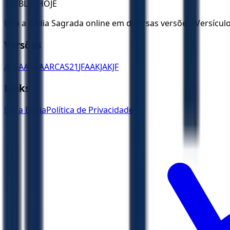
✝️
BÍBLIA HOJE
Leia a Bíblia Sagrada online em diversas versões. Versícu
Versões
ACF
AA
ARA
ARC
AS21
JFAA
KJA
KJF
Links
Ler a Bíblia
Política de Privacidade