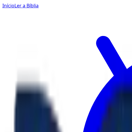
Início
Ler a Bíblia