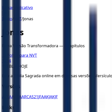
Baixar Aplicativo
☰
Início
/
NVT
/
Jonas
Jonas
Nova Versão Transformadora
—
4
capítulos
← Voltar para
NVT
1
2
3
4
✝️
BÍBLIA HOJE
Leia a Bíblia Sagrada online em diversas versões. Versícu
Versões
ACF
AA
ARA
ARC
AS21
JFAA
KJA
KJF
Links