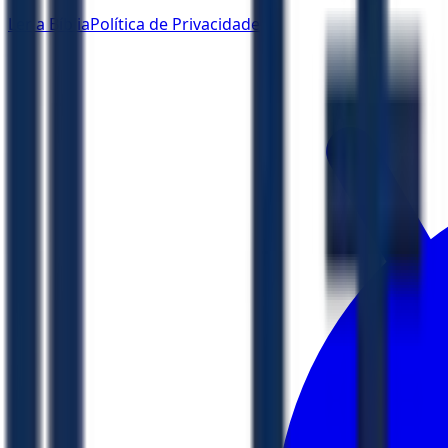
Ler a Bíblia
Política de Privacidade