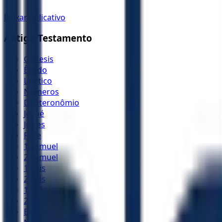
Baixar Aplicativo
Antigo Testamento
Gênesis
Êxodo
Levítico
Números
Deuteronômio
Josué
Juízes
Rute
1 Samuel
2 Samuel
1 Reis
2 Reis
1 Crônicas
2 Crônicas
Esdras