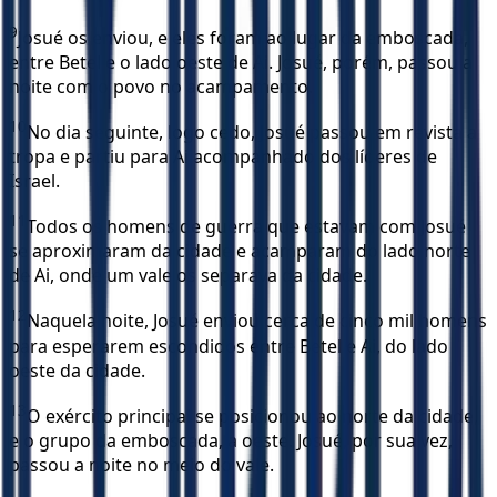
9
Josué os enviou, e eles foram ao lugar da emboscada,
entre Betel e o lado oeste de Ai. Josué, porém, passou a
noite com o povo no acampamento.
10
No dia seguinte, logo cedo, Josué passou em revista a
tropa e partiu para Ai acompanhado dos líderes de
Israel.
11
Todos os homens de guerra que estavam com Josué
se aproximaram da cidade e acamparam do lado norte
de Ai, onde um vale os separava da cidade.
12
Naquela noite, Josué enviou cerca de cinco mil homens
para esperarem escondidos entre Betel e Ai, do lado
oeste da cidade.
13
O exército principal se posicionou ao norte da cidade,
e o grupo da emboscada, a oeste. Josué, por sua vez,
passou a noite no meio do vale.