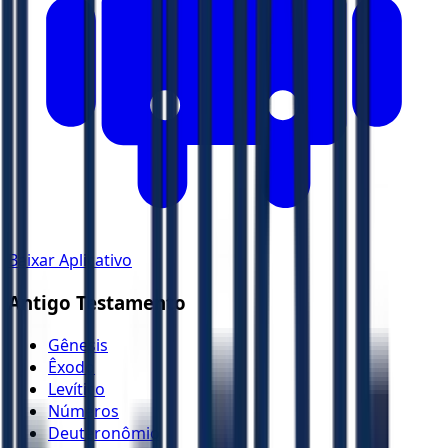
Baixar Aplicativo
Antigo Testamento
Gênesis
Êxodo
Levítico
Números
Deuteronômio