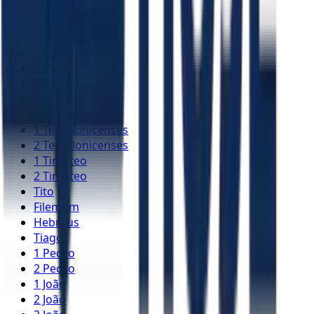
Atos
Romanos
1 Coríntios
2 Coríntios
Gálatas
Efésios
Filipenses
Colossenses
1 Tessalonicenses
2 Tessalonicenses
1 Timóteo
2 Timóteo
Tito
Filemom
Hebreus
Tiago
1 Pedro
2 Pedro
1 João
2 João