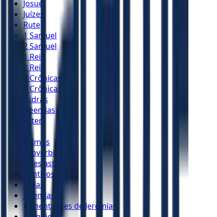
Josué
Juízes
Rute
1 Samuel
2 Samuel
1 Reis
2 Reis
1 Crônicas
2 Crônicas
Esdras
Neemias
Ester
Jó
Salmos
Provérbios
Eclesiastes
Cânticos
Isaías
Jeremias
Lamentações de Jeremias
Ezequiel