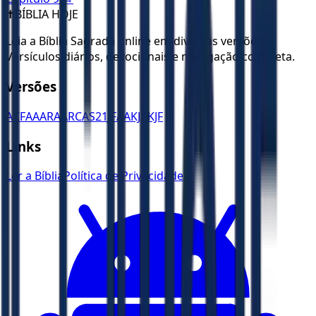
✝️
BÍBLIA HOJE
Leia a Bíblia Sagrada online em diversas versões.
Versículos diários, devocionais e navegação completa.
Versões
ACF
AA
ARA
ARC
AS21
JFAA
KJA
KJF
Links
Ler a Bíblia
Política de Privacidade