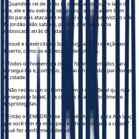
14
Quando o rei de Ai viu os israelitas do outro lado do
vale, ele e seu exército se apressaram e saíram bem
cedo para os atacarem no local de onde se avista o vale
do Jordão. Não sabiam, porém, que havia uma
emboscada atrás da cidade.
15
Josué e o exército de Israel fugiram em direção ao
deserto, como se estivessem derrotados.
16
Todos os homens da cidade foram chamados para
persegui-los e, com isso, acabaram atraídos para longe
da cidade.
17
Não restou um só homem em Ai e em Betel que não
perseguisse Israel, e as cidades ficaram totalmente
desprotegidas.
18
Então o SENHOR disse a Josué: “Aponte para Ai a lança
que você tem na mão, pois eu lhe entregarei a cidade”.
Josué fez conforme ordenado