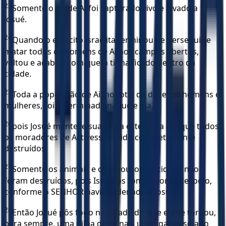
23
Somente o rei de Ai foi capturado vivo e levado a
Josué.
24
Quando o exército israelita terminou de perseguir e
matar todos os homens de Ai nos campos abertos,
voltou e acabou com quem tinha ficado dentro da
cidade.
25
Toda a população de Ai, no total de doze mil homens e
mulheres, foi exterminada naquele dia,
26
pois Josué manteve sua lança estendida até que todos
os moradores de Ai tivessem sido completamente
destruídos.
27
Somente os animais e os tesouros da cidade não
foram destruídos, pois Israel os tomou como despojo,
conforme o SENHOR havia ordenado a Josué.
28
Então Josué pôs fogo na cidade de Ai, e ela se tornou,
para sempre, uma pilha de ruínas, um lugar desolado