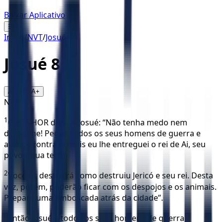
Baixar Aplicativo
☰
Início
/
NVT
/
Josué
/
8
Josué
8
16
A-
A+
NVT
1
O SENHOR disse a Josué: “Não tenha medo nem
desanime! Pegue todos os seus homens de guerra e
avance contra Ai, pois eu lhe entreguei o rei de Ai, seu
povo e sua terra.
2
Você os destruirá como destruiu Jericó e seu rei. Desta
vez, porém, poderão ficar com os despojos e os animais.
Prepare uma emboscada atrás da cidade”.
3
Então Josué e todos os seus homens de guerra