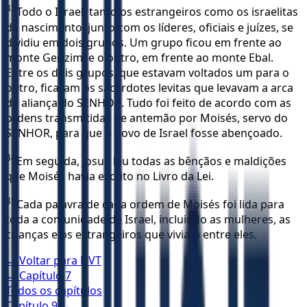
33
Todo o Israel, tanto os estrangeiros como os israelitas
de nascimento, junto com os líderes, oficiais e juízes, se
dividiu em dois grupos. Um grupo ficou em frente ao
monte Gerizim, e o outro, em frente ao monte Ebal.
Entre os dois grupos, que estavam voltados um para o
outro, ficaram os sacerdotes levitas que levavam a arca
da aliança do SENHOR. Tudo foi feito de acordo com as
ordens transmitidas de antemão por Moisés, servo do
SENHOR, para que o povo de Israel fosse abençoado.
34
Em seguida, Josué leu todas as bênçãos e maldições
que Moisés havia escrito no Livro da Lei.
35
Cada palavra de cada ordem de Moisés foi lida para
toda a comunidade de Israel, incluindo as mulheres, as
crianças e os estrangeiros que viviam entre eles.
← Voltar para
NVT
← Capítulo
7
Todos os capítulos
Capítulo
9
→