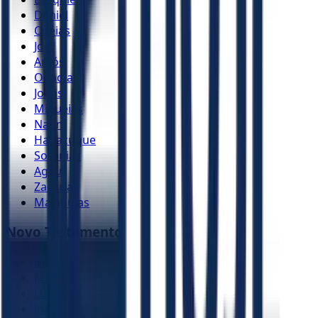
Daniel
Oséias
Joel
Amós
Obadias
Jonas
Miquéias
Naum
Habacuque
Sofonias
Ageu
Zacarias
Malaquias
Novo Testamento
Mateus
Marcos
Lucas
João