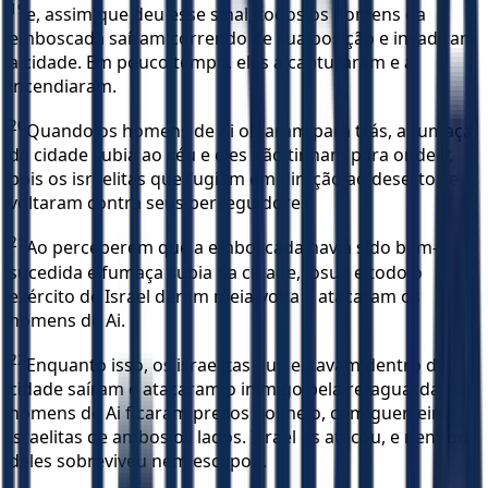
19
e, assim que deu esse sinal, todos os homens da
emboscada saíram correndo de sua posição e invadiram
a cidade. Em pouco tempo, eles a capturaram e a
incendiaram.
20
Quando os homens de Ai olharam para trás, a fumaça
da cidade subia ao céu e eles não tinham para onde ir,
pois os israelitas que fugiam em direção ao deserto se
voltaram contra seus perseguidores.
21
Ao perceberem que a emboscada havia sido bem-
sucedida e fumaça subia da cidade, Josué e todo o
exército de Israel deram meia-volta e atacaram os
homens de Ai.
22
Enquanto isso, os israelitas que estavam dentro da
cidade saíram e atacaram o inimigo pela retaguarda. Os
homens de Ai ficaram presos no meio, com guerreiros
israelitas de ambos os lados. Israel os atacou, e nenhum
deles sobreviveu nem escapou.