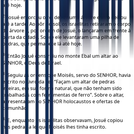
até hoje.
29
Josué enforcou o rei de Ai numa árvore e ali o deixou
até a tarde. Ao pôr do sol, os israelitas retiraram o corpo
da árvore e, por ordem de Josué, o lançaram em frente à
porta da cidade. Sobre ele levantaram uma pilha de
pedras, que permanece lá até hoje.
30
Então Josué construiu no monte Ebal um altar ao
SENHOR, o Deus de Israel.
31
Seguiu as ordens que Moisés, servo do SENHOR, havia
escrito no Livro da Lei: “Façam um altar de pedras
inteiras, em sua forma natural, que não tenham sido
trabalhadas com ferramentas de ferro”. Sobre o altar,
apresentaram ao SENHOR holocaustos e ofertas de
comunhão.
32
E, enquanto os israelitas observavam, Josué copiou
nas pedras a lei que Moisés lhes tinha escrito.