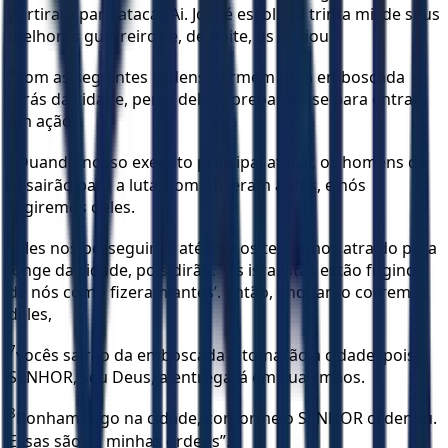
partiram para atacar Ai. Josué escolheu trinta mil de seus
melhores guerreiros e, de noite, os enviou
4
com as seguintes ordens: “Armem uma emboscada
atrás da cidade, perto dela, e preparem-se para entrar
em ação.
5
Quando nosso exército principal atacar, os homens de
Ai sairão para a luta, como fizeram antes, e nós
fugiremos deles.
6
Eles nos perseguirão até que os tenhamos atraído para
longe da cidade, pois dirão: ‘Os israelitas estão fugindo
de nós como fizeram antes’. Então, enquanto corremos
deles,
7
vocês sairão da emboscada e tomarão a cidade, pois o
SENHOR, seu Deus, a entregará em suas mãos.
8
Ponham fogo na cidade, conforme o SENHOR ordenou.
Essas são as minhas ordens”.