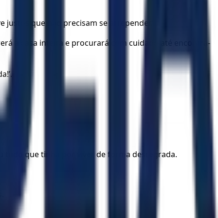
 justos que não precisam se arrepender.”
á a casa inteira e procurará com cuidado até encontrá-
a!’.
u tudo que tinha por viver de forma desregrada.
.