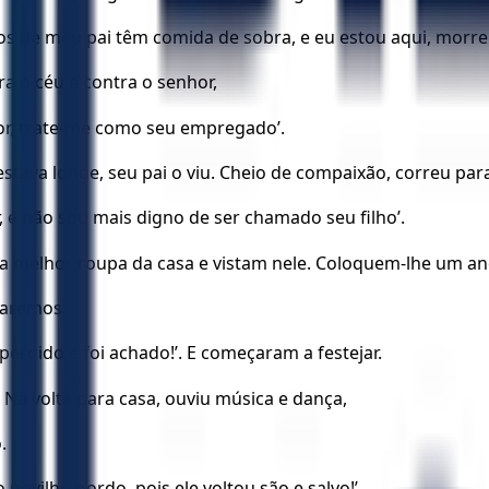
dos de meu pai têm comida de sobra, e eu estou aqui, morr
ra o céu e contra o senhor,
vor, trate-me como seu empregado’.
stava longe, seu pai o viu. Cheio de compaixão, correu para 
r, e não sou mais digno de ser chamado seu filho’.
m a melhor roupa da casa e vistam nele. Coloquem-lhe um an
raremos,
 perdido e foi achado!’. E começaram a festejar.
 Na volta para casa, ouviu música e dança,
.
novilho gordo, pois ele voltou são e salvo!’.