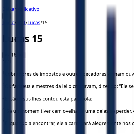
Baixar Aplicativo
☰
Início
/
NVT
/
Lucas
/
15
Lucas
15
16
A-
A+
NVT
1
Cobradores de impostos e outros pecadores vinham ouvir
2
Os fariseus e mestres da lei o criticavam, dizendo: “Ele 
3
Então Jesus lhes contou esta parábola:
4
“Se um homem tiver cem ovelhas e uma delas se perder, o
5
E, quando a encontrar, ele a carregará alegremente nos 