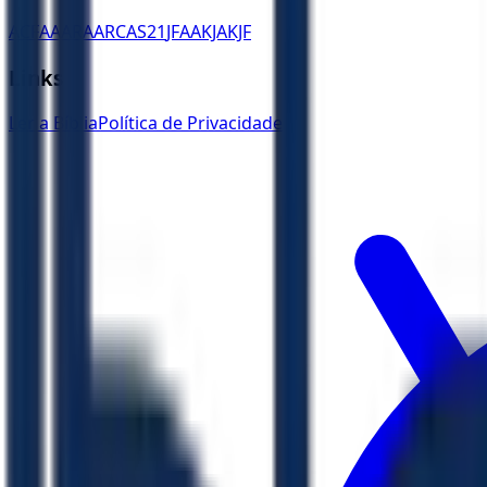
ACF
AA
ARA
ARC
AS21
JFAA
KJA
KJF
Links
Ler a Bíblia
Política de Privacidade