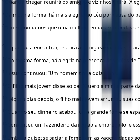
6
Quando chegar, reunirá os amigos e vizinhos e dirá: ‘Ale
7
Da mesma forma, há mais alegria no céu por causa do pe
8
“Ou suponhamos que uma mulher tenha dez moedas de pra
la?
9
E, quando a encontrar, reunirá as amigas e vizinhas e di
10
Da mesma forma, há alegria na presença dos anjos de
11
Jesus continuou: “Um homem tinha dois filhos.
12
O filho mais jovem disse ao pai: ‘Quero a minha parte da 
13
“Alguns dias depois, o filho mais jovem arrumou suas c
14
Quando seu dinheiro acabou, uma grande fome se espal
15
Convenceu um fazendeiro da região a empregá-lo, e e
16
Embora quisesse saciar a fome com as vagens dadas ao