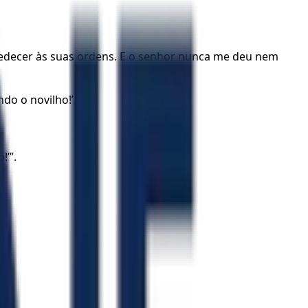
bedecer às suas ordens. E o senhor nunca me deu nem
do o novilho!’.
!’”.