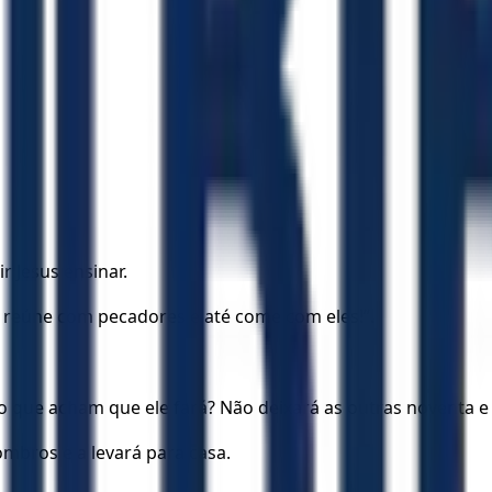
 Jesus ensinar.
se reúne com pecadores e até come com eles!”.
 que acham que ele fará? Não deixará as outras noventa e 
ombros e a levará para casa.