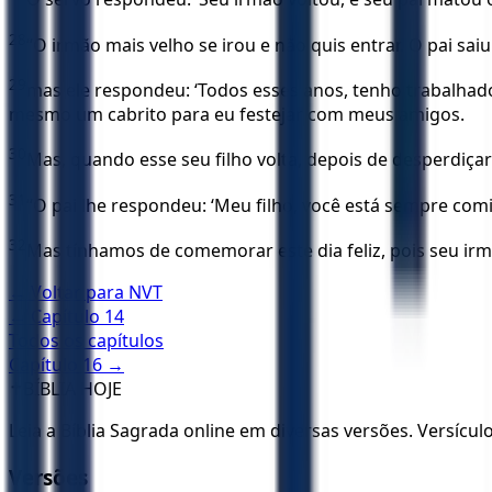
28
“O irmão mais velho se irou e não quis entrar. O pai saiu 
29
mas ele respondeu: ‘Todos esses anos, tenho trabalha
mesmo um cabrito para eu festejar com meus amigos.
30
Mas, quando esse seu filho volta, depois de desperdiça
31
“O pai lhe respondeu: ‘Meu filho, você está sempre comi
32
Mas tínhamos de comemorar este dia feliz, pois seu irmã
← Voltar para
NVT
← Capítulo
14
Todos os capítulos
Capítulo
16
→
✝️
BÍBLIA HOJE
Leia a Bíblia Sagrada online em diversas versões. Versícu
Versões