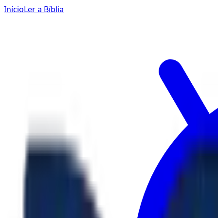
Início
Ler a Bíblia