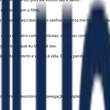
e insistiu com o filho,
do como um escravo para o senhor e nunca me recusei a o
r o seu dinheiro com prostitutas, o senhor comemora matan
go, e tudo que eu tenho é seu.
o estava morto e voltou à vida. Estava perdido e foi achado
los diários, devocionais e navegação completa.