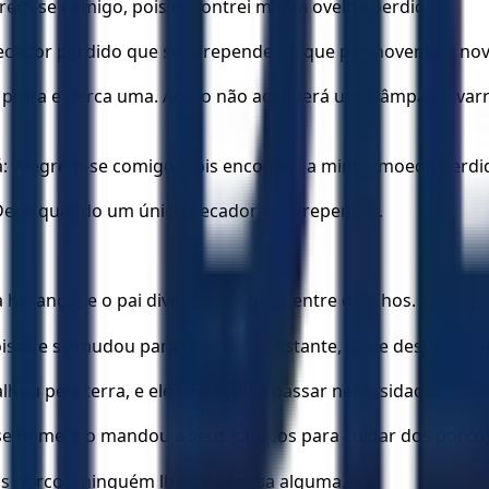
grem-se comigo, pois encontrei minha ovelha perdida!’.
cador perdido que se arrepende do que por noventa e nove
ta e perca uma. Acaso não acenderá uma lâmpada, varrer
rá: ‘Alegrem-se comigo, pois encontrei a minha moeda perdid
 Deus quando um único pecador se arrepende”.
herança’, e o pai dividiu seus bens entre os filhos.
oisas e se mudou para uma terra distante, onde desperdiço
hou pela terra, e ele começou a passar necessidade.
sse homem o mandou a seus campos para cuidar dos porcos
s porcos, ninguém lhe dava coisa alguma.