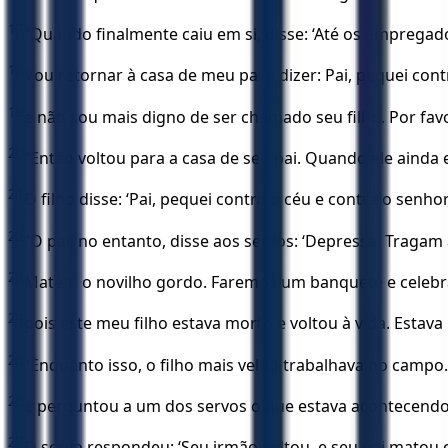
17
“Quando finalmente caiu em si, disse: ‘Até os emprega
18
Vou retornar à casa de meu pai e dizer: Pai, pequei cont
19
e não sou mais digno de ser chamado seu filho. Por fa
20
“Então voltou para a casa de seu pai. Quando ele ainda e
21
O filho disse: ‘Pai, pequei contra o céu e contra o senho
22
“O pai, no entanto, disse aos servos: ‘Depressa! Traga
23
Matem o novilho gordo. Faremos um banquete e celeb
24
pois este meu filho estava morto e voltou à vida. Estava
25
“Enquanto isso, o filho mais velho trabalhava no campo.
26
e perguntou a um dos servos o que estava acontecendo
27
O servo respondeu: ‘Seu irmão voltou, e seu pai matou o 