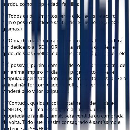
herdou como propriedade familiar.
25
(Todos os pagamentos serão calculados de acordo
com o peso do siclo do santuário, equivalente a doze
gramas.)
26
“O macho da primeira cria de um animal não poderá
ser dedicado ao SENHOR, pois a primeira cria de seu
gado, de suas ovelhas e de suas cabras já pertence a ele.
27
É possível, porém, comprar de volta a primeira cria de
um animal impuro mediante o pagamento do valor
estipulado pelo sacerdote, mais um quinto do valor. Se o
animal não for comprado de volta, o sacerdote o
venderá pelo valor estipulado.
28
“Contudo, qualquer coisa totalmente dedicada ao
SENHOR, seja uma pessoa, um animal ou uma
propriedade familiar, jamais será vendida ou comprada
de volta. Tudo que é assim consagrado é santíssimo e
pertence ao SENHOR.