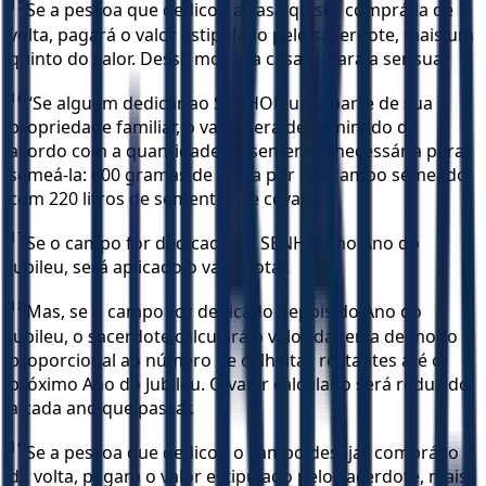
15
Se a pessoa que dedicou a casa quiser comprá-la de
volta, pagará o valor estipulado pelo sacerdote, mais um
quinto do valor. Desse modo, a casa voltará a ser sua.
16
“Se alguém dedicar ao SENHOR uma parte de sua
propriedade familiar, o valor será determinado de
acordo com a quantidade de sementes necessária para
semeá-la: 600 gramas de prata por um campo semeado
com 220 litros de sementes de cevada.
17
Se o campo for dedicado ao SENHOR no Ano do
Jubileu, será aplicado o valor total.
18
Mas, se o campo for dedicado depois do Ano do
Jubileu, o sacerdote calculará o valor da terra de modo
proporcional ao número de colheitas restantes até o
próximo Ano do Jubileu. O valor calculado será reduzido
a cada ano que passar.
19
Se a pessoa que dedicou o campo desejar comprá-lo
de volta, pagará o valor estipulado pelo sacerdote, mais