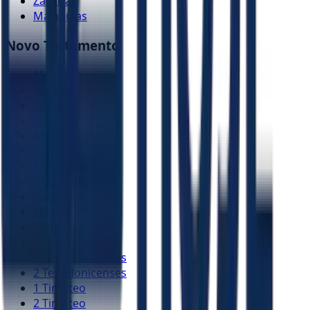
Zacarias
Malaquias
Novo Testamento
Mateus
Marcos
Lucas
João
Atos
Romanos
1 Coríntios
2 Coríntios
Gálatas
Efésios
Filipenses
Colossenses
1 Tessalonicenses
2 Tessalonicenses
1 Timóteo
2 Timóteo