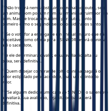
10
Não trocará nem substituirá o animal por outro, seja
um animal bom por um ruim ou um animal ruim por um
bom. Mas, se trocar um animal por outro, tanto o
primeiro como o segundo serão considerados santos.
11
Se o voto for a entrega de um animal impuro que não
é aceitável como oferta para o SENHOR, levará o animal
até o sacerdote,
12
e ele determinará o valor, e sua avaliação, alta ou
baixa, será definitiva.
13
Quem desejar comprar de volta o animal pagará o
valor estipulado pelo sacerdote, mais um quinto do
valor.
14
“Se alguém dedicar uma casa ao SENHOR, o sacerdote
a avaliará. Sua avaliação, seja alta ou baixa, será
definitiva.