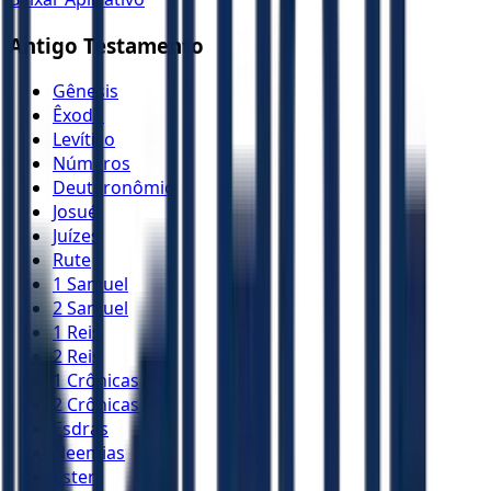
Antigo Testamento
Gênesis
Êxodo
Levítico
Números
Deuteronômio
Josué
Juízes
Rute
1 Samuel
2 Samuel
1 Reis
2 Reis
1 Crônicas
2 Crônicas
Esdras
Neemias
Ester