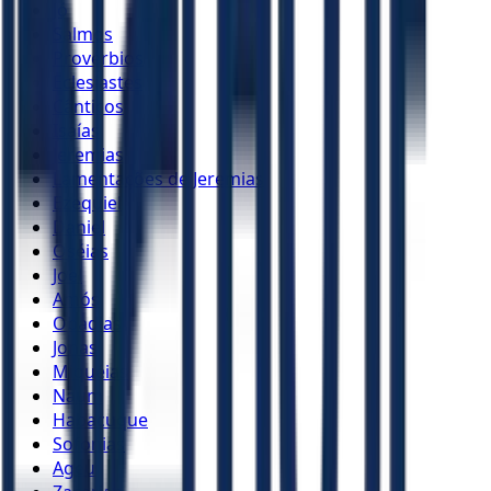
Jó
Salmos
Provérbios
Eclesiastes
Cânticos
Isaías
Jeremias
Lamentações de Jeremias
Ezequiel
Daniel
Oséias
Joel
Amós
Obadias
Jonas
Miquéias
Naum
Habacuque
Sofonias
Ageu