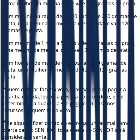
4
uma mulher da mesma idade vale 360 gramas de prata.
5
Um menino ou rapaz de 5 a 20 anos vale 240 gramas de
prata; uma menina ou moça da mesma idade vale 120
gramas de prata.
6
Um menino de 1 mês a 5 anos vale 60 gramas de prata;
uma menina da mesma idade vale 36 gramas de prata.
7
Um homem de mais de 60 anos vale 180 gramas de
prata; uma mulher da mesma idade vale 120 gramas de
prata.
8
Quem desejar fazer o voto, mas não puder pagar a
quantia exigida, levará a pessoa ao sacerdote, e ele
determinará a quantia a ser paga com base nos
recursos de quem fez o voto.
9
“Se alguém fizer o voto de entregar um animal como
oferta para o SENHOR, toda oferta ao SENHOR será
considerada santa.