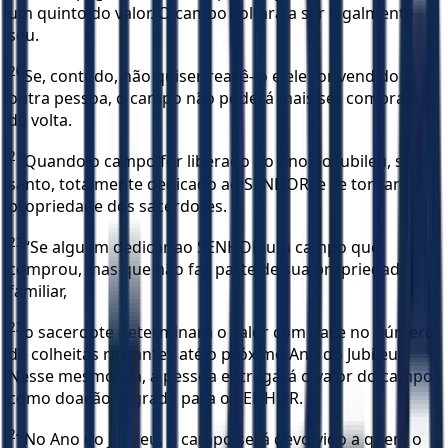
um quinto do valor. O campo voltará a ser legalmente
seu.
20
Se, contudo, não quiser reavê-lo e ele for vendido a
outra pessoa, o campo não poderá mais ser comprado
de volta.
21
Quando o campo for liberado no Ano do Jubileu, será
santo, totalmente dedicado ao SENHOR, e se tornará
propriedade dos sacerdotes.
22
“Se alguém dedicar ao SENHOR um campo que
comprou, mas que não faz parte de sua propriedade
familiar,
23
o sacerdote determinará o valor com base no número
de colheitas restantes até o próximo Ano do Jubileu.
Nesse mesmo dia, a pessoa entregará o valor do campo
como doação sagrada para o SENHOR.
24
No Ano do Jubileu, o campo será devolvido a quem o