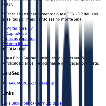
volta”.
34
Esses são os mandamentos que o SENHOR deu aos
israelitas por meio de Moisés no monte Sinai.
← Voltar para
NVT
← Capítulo
26
Todos os capítulos
Próximo livro →
✝️
BÍBLIA HOJE
Leia a Bíblia Sagrada online em diversas versões.
Versículos diários, devocionais e navegação completa.
Versões
ACF
AA
ARA
ARC
AS21
JFAA
KJA
KJF
Links
Ler a Bíblia
Política de Privacidade