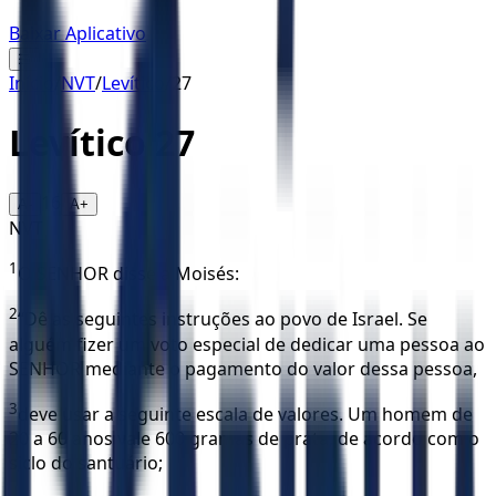
Baixar Aplicativo
☰
Início
/
NVT
/
Levítico
/
27
Levítico
27
16
A-
A+
NVT
1
O SENHOR disse a Moisés:
2
“Dê as seguintes instruções ao povo de Israel. Se
alguém fizer um voto especial de dedicar uma pessoa ao
SENHOR mediante o pagamento do valor dessa pessoa,
3
deve usar a seguinte escala de valores. Um homem de
20 a 60 anos vale 600 gramas de prata, de acordo com o
siclo do santuário;