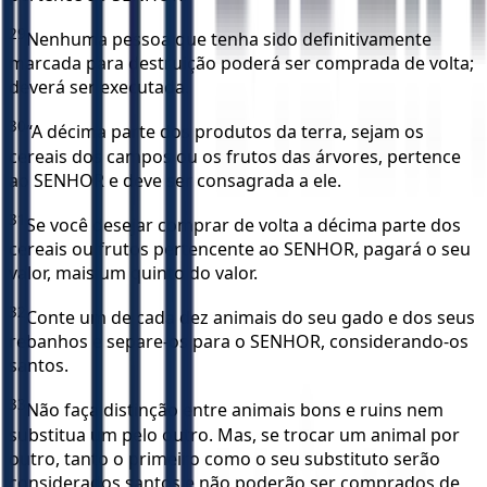
29
Nenhuma pessoa que tenha sido definitivamente
marcada para destruição poderá ser comprada de volta;
deverá ser executada.
30
“A décima parte dos produtos da terra, sejam os
cereais dos campos ou os frutos das árvores, pertence
ao SENHOR e deve ser consagrada a ele.
31
Se você desejar comprar de volta a décima parte dos
cereais ou frutos pertencente ao SENHOR, pagará o seu
valor, mais um quinto do valor.
32
Conte um de cada dez animais do seu gado e dos seus
rebanhos e separe-os para o SENHOR, considerando-os
santos.
33
Não faça distinção entre animais bons e ruins nem
substitua um pelo outro. Mas, se trocar um animal por
outro, tanto o primeiro como o seu substituto serão
considerados santos e não poderão ser comprados de