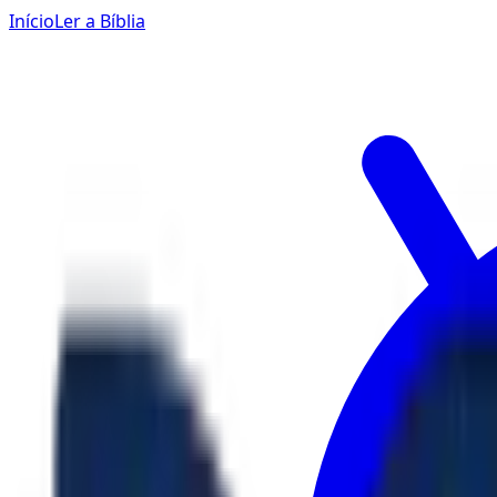
Início
Ler a Bíblia