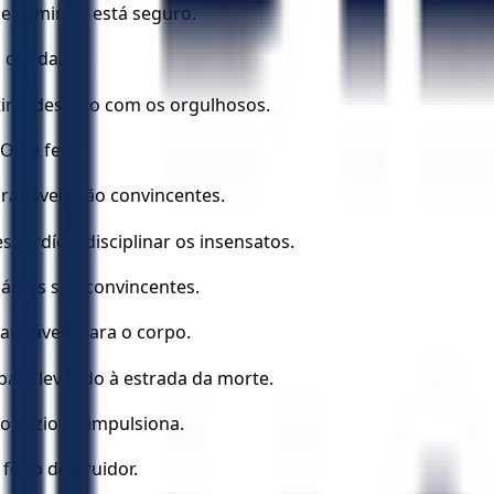
se caminho está seguro.
a queda.
ir o despojo com os orgulhosos.
R é feliz.
radáveis são convincentes.
sperdício disciplinar os insensatos.
sábios são convincentes.
audáveis para o corpo.
bam levando à estrada da morte.
 vazio os impulsiona.
 fogo destruidor.