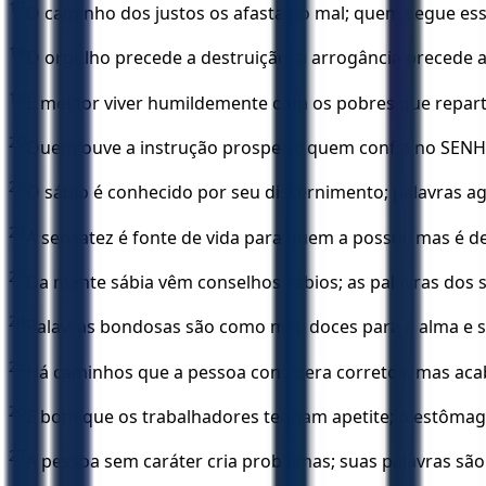
17
O caminho dos justos os afasta do mal; quem segue es
18
O orgulho precede a destruição; a arrogância precede 
19
É melhor viver humildemente com os pobres que repart
20
Quem ouve a instrução prospera; quem confia no SENHO
21
O sábio é conhecido por seu discernimento; palavras ag
22
A sensatez é fonte de vida para quem a possui, mas é de
23
Da mente sábia vêm conselhos sábios; as palavras dos 
24
Palavras bondosas são como mel: doces para a alma e s
25
Há caminhos que a pessoa considera corretos, mas aca
26
É bom que os trabalhadores tenham apetite; o estômago
27
A pessoa sem caráter cria problemas; suas palavras são