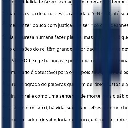
6
Amor e fidelidade fazem expiação pelo pecado; o temor 
7
Quando a vida de uma pessoa agrada o SENHOR, até seus
8
É melhor ter pouco com justiça que ser rico com desone
9
É da natureza humana fazer planos, mas é o SENHOR qu
10
As decisões do rei têm grande autoridade; ele nunca de
11
O SENHOR exige balanças e pesos exatos; ele determina
12
A maldade é detestável para o rei, pois seu governo é es
13
O rei se agrada de palavras que vêm de lábios justos e 
14
A ira do rei é como uma sentença de morte, mas o sábio
15
Quando o rei sorri, há vida; seu favor refresca como ch
16
É melhor adquirir sabedoria que ouro, e é melhor obter