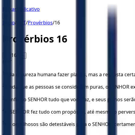
Baixar Aplicativo
☰
Início
/
NVT
/
Provérbios
/
16
Provérbios
16
16
A-
A+
NVT
1
É da natureza humana fazer planos, mas a resposta cer
2
Ainda que as pessoas se considerem puras, o SENHOR ex
3
Confie ao SENHOR tudo que você faz, e seus planos ser
4
O SENHOR fez tudo com propósito, até mesmo o perverso
5
Os orgulhosos são detestáveis para o SENHOR; certamen