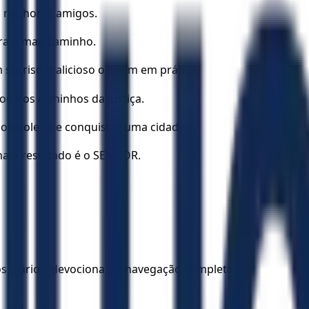
s melhores amigos.
ara o mau caminho.
sorriso malicioso o põem em prática.
ou nos caminhos da justiça.
controle que conquistar uma cidade.
na o resultado é o SENHOR.
los diários, devocionais e navegação completa.