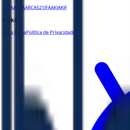
ACF
AA
ARA
ARC
AS21
JFAA
KJA
KJF
Links
Ler a Bíblia
Política de Privacidade