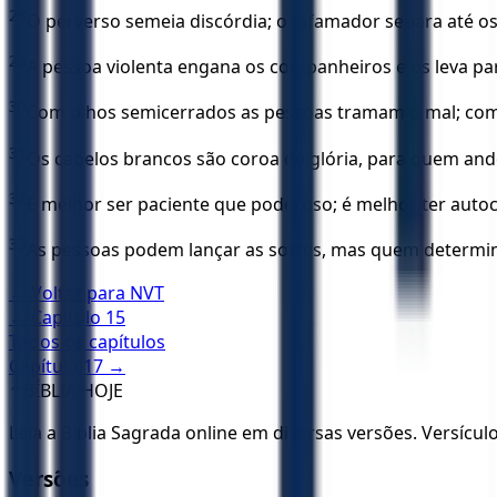
28
O perverso semeia discórdia; o difamador separa até o
29
A pessoa violenta engana os companheiros e os leva p
30
Com olhos semicerrados as pessoas tramam o mal; com 
31
Os cabelos brancos são coroa de glória, para quem and
32
É melhor ser paciente que poderoso; é melhor ter auto
33
As pessoas podem lançar as sortes, mas quem determi
← Voltar para
NVT
← Capítulo
15
Todos os capítulos
Capítulo
17
→
✝️
BÍBLIA HOJE
Leia a Bíblia Sagrada online em diversas versões. Versícu
Versões