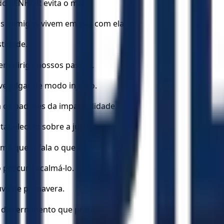
do SENHOR evita o mal.
 inimigos vivem em paz com ela.
stidade.
em dirige nossos passos.
ve julgar de modo injusto.
 os padrões da imparcialidade.
tabelecido sobre a justiça.
ama quem fala o que é certo.
 procura acalmá-lo.
uva de primavera.
 discernimento que prata.