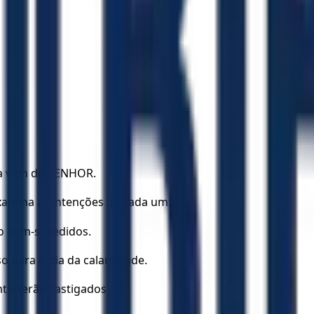
ta vem do SENHOR.
amina as intenções de cada um.
ão bem-sucedidos.
 para o dia da calamidade.
te serão castigados.