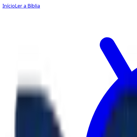
Início
Ler a Bíblia