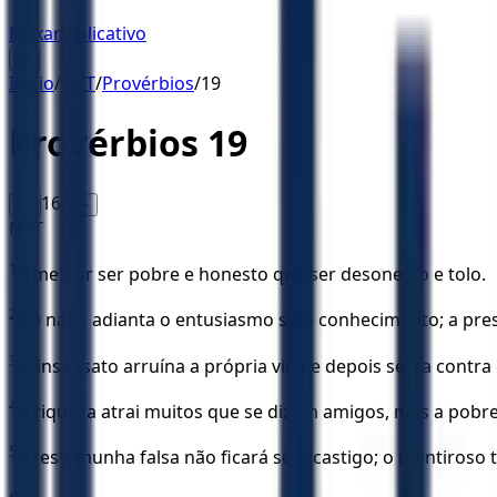
Baixar Aplicativo
☰
Início
/
NVT
/
Provérbios
/
19
Provérbios
19
16
A-
A+
NVT
1
É melhor ser pobre e honesto que ser desonesto e tolo.
2
De nada adianta o entusiasmo sem conhecimento; a pres
3
O insensato arruína a própria vida e depois se ira contr
4
A riqueza atrai muitos que se dizem amigos, mas a pobre
5
A testemunha falsa não ficará sem castigo; o mentiroso