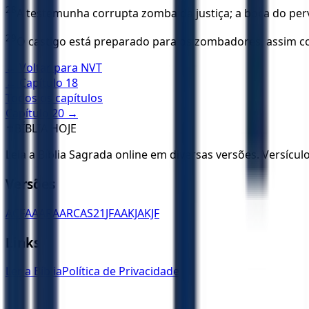
28
A testemunha corrupta zomba da justiça; a boca do per
29
O castigo está preparado para os zombadores, assim co
← Voltar para
NVT
← Capítulo
18
Todos os capítulos
Capítulo
20
→
✝️
BÍBLIA HOJE
Leia a Bíblia Sagrada online em diversas versões. Versícu
Versões
ACF
AA
ARA
ARC
AS21
JFAA
KJA
KJF
Links
Ler a Bíblia
Política de Privacidade