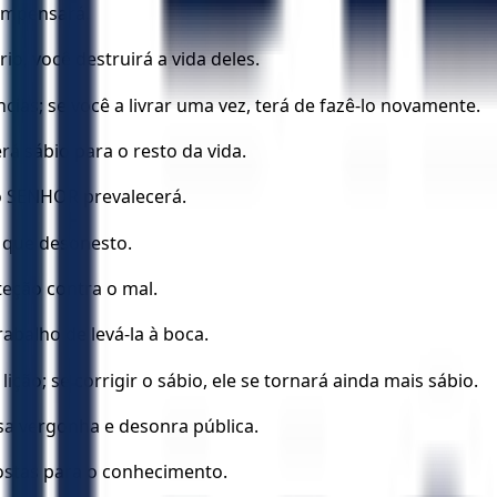
ompensará.
io, você destruirá a vida deles.
cias; se você a livrar uma vez, terá de fazê-lo novamente.
á sábio para o resto da vida.
o SENHOR prevalecerá.
e que desonesto.
eção contra o mal.
balho de levá-la à boca.
ão; se corrigir o sábio, ele se tornará ainda mais sábio.
sa vergonha e desonra pública.
 costas para o conhecimento.