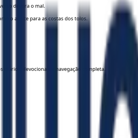
verso devora o mal.
mo o açoite para as costas dos tolos.
los diários, devocionais e navegação completa.