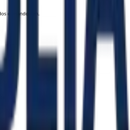
todos o abandonam.
te.