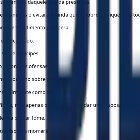
ser amigos daquele que dá presentes.
eus amigos o evitarão! Ainda que o pobre suplique, eles 
r ao entendimento prospera.
será destruído.
 sobre príncipes.
 ignorar as ofensas.
como o orvalho sobre a grama.
nta é irritante como uma goteira.
 filhos, mas apenas o SENHOR pode dar uma esposa pruden
eva a passar fome.
s despreza morrerá.