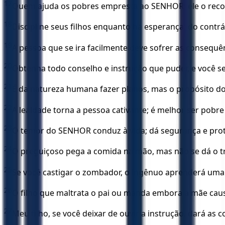
17
Quem ajuda os pobres empresta ao SENHOR; ele o rec
18
Discipline seus filhos enquanto há esperança; do contrár
19
A pessoa que se ira facilmente deve sofrer as consequên
20
Obtenha todo conselho e instrução que puder, e você ser
21
É da natureza humana fazer planos, mas o propósito d
22
A lealdade torna a pessoa cativante; é melhor ser pobr
23
O temor do SENHOR conduz à vida; dá segurança e prot
24
O preguiçoso pega a comida na mão, mas não se dá o tra
25
Se você castigar o zombador, o ingênuo aprenderá uma liç
26
O filho que maltrata o pai ou manda embora a mãe cau
27
Meu filho, se você deixar de ouvir a instrução, dará as