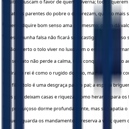
6
Muitos buscam o favor de quem governa; todos querem 
7
Se até os parentes do pobre o desprezam, quanto mais s
8
Quem adquire bom senso ama a si mesmo; quem dá valo
9
A testemunha falsa não ficará sem castigo; o mentiroso 
10
Não é certo o tolo viver no luxo nem o escravo governar
11
O sensato não perde a calma, mas conquista respeito ao
12
A ira do rei é como o rugido do leão, mas seu favor é 
13
O filho tolo é uma desgraça para o pai; a esposa brigue
14
Os pais deixam casas e riquezas como herança para os
15
O preguiçoso dorme profundamente, mas sua apatia o l
16
Quem guarda os mandamentos preserva a vida; quem o