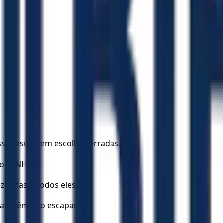
sa resulta em escolhas erradas.
a o SENHOR.
za afasta todos eles.
 também não escapará.