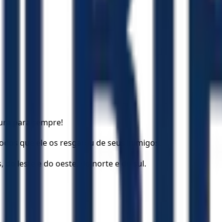
ura para sempre!
dos que ele os resgatou de seus inimigos.
 do leste e do oeste, do norte e do sul.