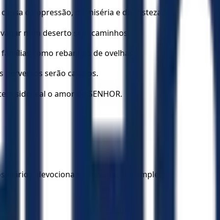
sa da opressão, da miséria e da tristeza,
z vagar num deserto sem caminhos.
 famílias como rebanhos de ovelhas.
s perversos serão calados.
 tem sido leal o amor do SENHOR.
los diários, devocionais e navegação completa.