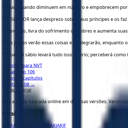
39
Mas, quando diminuem em número e empobrecem por cau
40
o SENHOR lança desprezo sobre seus príncipes e os fa
41
Contudo, livra do sofrimento os pobres e aumenta suas
42
Os justos verão essas coisas e se alegrarão, enquanto o
43
Quem é sábio levará tudo isso a sério; perceberá como
← Voltar para
NVT
← Capítulo
106
Todos os capítulos
Capítulo
108
→
✝️
BÍBLIA HOJE
Leia a Bíblia Sagrada online em diversas versões. Versícu
Versões
ACF
AA
ARA
ARC
AS21
JFAA
KJA
KJF