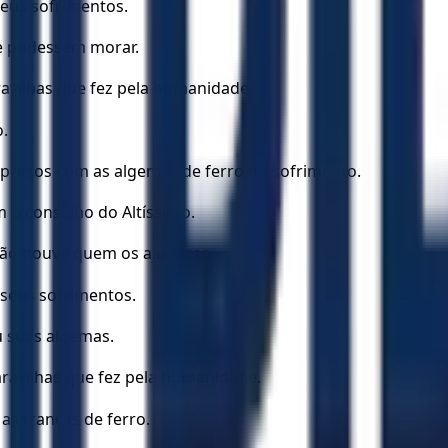
seus sofrimentos.
e pudessem morar.
vilhas que fez pela humanidade.
o.
 presos com as algemas de ferro do sofrimento.
 o conselho do Altíssimo.
 não houve quem os ajudasse.
 seus sofrimentos.
u suas algemas.
avilhas que fez pela humanidade.
as trancas de ferro.