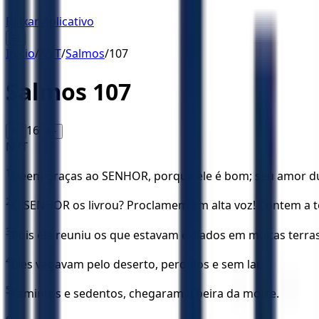
Baixar Aplicativo
☰
Início
/
NVT
/
Salmos
/
107
Salmos
107
16
A-
A+
NVT
1
Deem graças ao SENHOR, porque ele é bom; seu amor d
2
O SENHOR os livrou? Proclamem em alta voz! Contem a to
3
Pois ele reuniu os que estavam exilados em muitas terras,
4
Eles vagavam pelo deserto, perdidos e sem lar.
5
Famintos e sedentos, chegaram à beira da morte.