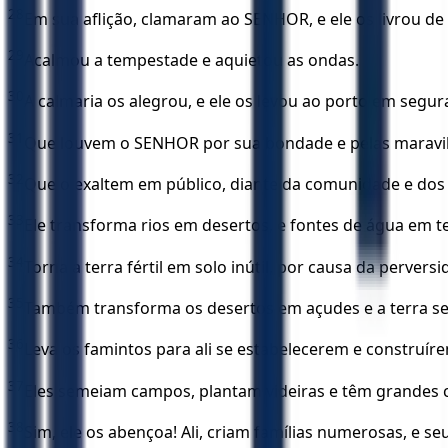
28
Em sua aflição, clamaram ao SENHOR, e ele os livrou de
29
Acalmou a tempestade e aquietou as ondas.
30
A calmaria os alegrou, e ele os levou ao porto em segur
31
Que louvem o SENHOR por sua bondade e pelas maravil
32
Que o exaltem em público, diante da comunidade e dos 
33
Ele transforma rios em desertos, e fontes de água em te
34
Torna a terra fértil em solo inútil, por causa da pervers
35
Também transforma os desertos em açudes e a terra se
36
Leva os famintos para ali se estabelecerem e construír
37
Eles semeiam campos, plantam videiras e têm grandes c
38
Sim, ele os abençoa! Ali, criam famílias numerosas, e s