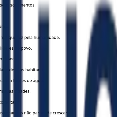
 seus sofrimentos.
ança.
has que fez pela humanidade.
líderes do povo.
rra seca.
idade de seus habitantes.
ca em fontes de água.
em suas cidades.
olheitas.
eus rebanhos não param de crescer.