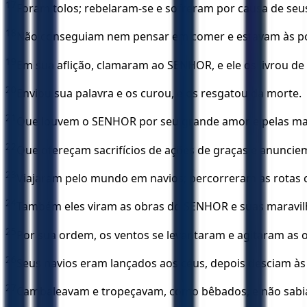
17
Foram tolos; rebelaram-se e sofreram por causa de seu
18
Não conseguiam nem pensar em comer e estavam às po
19
Em sua aflição, clamaram ao SENHOR, e ele os livrou de
20
Enviou sua palavra e os curou, e os resgatou da morte.
21
Que louvem o SENHOR por seu grande amor e pelas mar
22
Que ofereçam sacrifícios de ações de graças e anuncie
23
Viajaram pelo mundo em navios; percorreram as rotas 
24
Também eles viram as obras do SENHOR e suas maravil
25
Por sua ordem, os ventos se levantaram e agitaram as 
26
Seus navios eram lançados aos céus, depois desciam à
27
Cambaleavam e tropeçavam, como bêbados, e não sabia