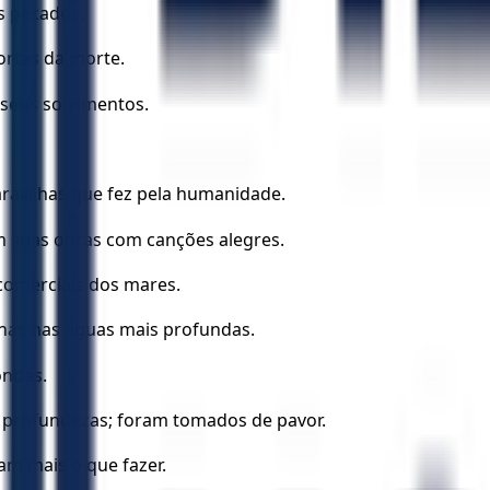
s pecados.
rtas da morte.
 seus sofrimentos.
avilhas que fez pela humanidade.
m suas obras com canções alegres.
comerciais dos mares.
has nas águas mais profundas.
ondas.
s profundezas; foram tomados de pavor.
m mais o que fazer.