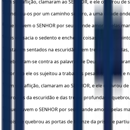
6
Em sua aflição, clamaram ao SENHOR, e ele os livrou de 
7
Conduziu-os por um caminho seguro, a uma cidade ond
8
Que louvem o SENHOR por seu grande amor e pelas mara
9
Pois ele sacia o sedento e enche de coisas boas o famint
10
Estavam sentados na escuridão e em trevas profundas,
11
Rebelaram-se contra as palavras de Deus e desprezaram
12
Por isso ele os sujeitou a trabalhos pesados; caíram, e
13
Em sua aflição, clamaram ao SENHOR, e ele os livrou de
14
Tirou-os da escuridão e das trevas profundas e quebro
15
Que louvem o SENHOR por seu grande amor e pelas mar
16
Pois ele quebrou as portas de bronze da prisão e partiu 