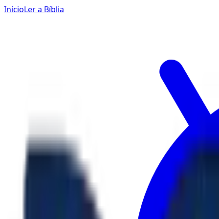
Início
Ler a Bíblia