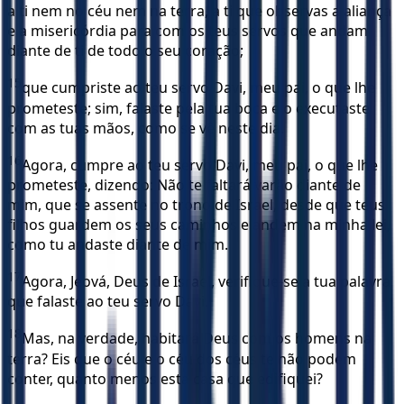
a ti nem no céu nem na terra, a ti que observas a aliança
e a misericórdia para com os teus servos que andam
diante de ti de todo o seu coração;
15
que cumpriste ao teu servo Davi, meu pai, o que lhe
prometeste; sim, falaste pela tua boca e o executaste
com as tuas mãos, como se vê neste dia.
16
Agora, cumpre ao teu servo Davi, meu pai, o que lhe
prometeste, dizendo: Não te faltará varão diante de
mim, que se assente no trono de Israel, desde que teus
filhos guardem os seus caminhos e andem na minha lei,
como tu andaste diante de mim.
17
Agora, Jeová, Deus de Israel, verifique-se a tua palavra
que falaste ao teu servo Davi.
18
Mas, na verdade, habitará Deus com os homens na
terra? Eis que o céu e o céu dos céus te não podem
conter, quanto menos esta casa que edifiquei?