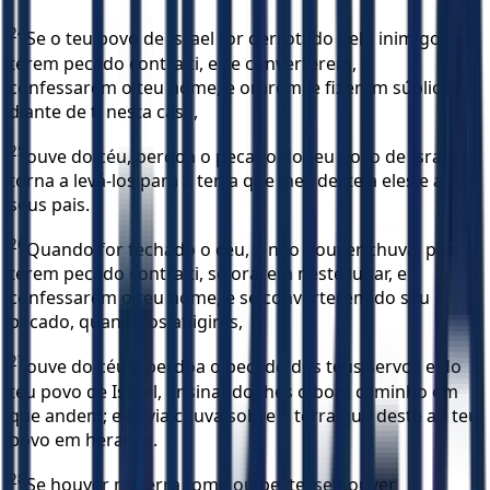
24
Se o teu povo de Israel for derrotado pelo inimigo, por
terem pecado contra ti, e se converterem, e
confessarem o teu nome, e orarem, e fizerem súplicas
diante de ti nesta casa,
25
ouve do céu, perdoa o pecado do teu povo de Israel e
torna a levá-los para a terra que lhes deste a eles e a
seus pais.
26
Quando for fechado o céu, e não houver chuva, por
terem pecado contra ti, se orarem neste lugar, e
confessarem o teu nome, e se converterem do seu
pecado, quando os afligires,
27
ouve do céu e perdoa o pecado dos teus servos e do
teu povo de Israel, ensinando-lhes o bom caminho em
que andem; e envia chuva sobre a terra que deste ao teu
povo em herança.
28
Se houver na terra fome ou peste, se houver