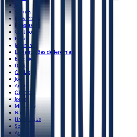
Jó
Salmos
Provérbios
Eclesiastes
Cânticos
Isaías
Jeremias
Lamentações de Jeremias
Ezequiel
Daniel
Oséias
Joel
Amós
Obadias
Jonas
Miquéias
Naum
Habacuque
Sofonias
Ageu