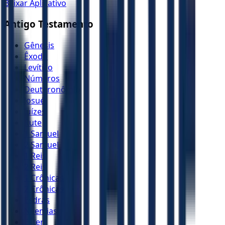
Baixar Aplicativo
Antigo Testamento
Gênesis
Êxodo
Levítico
Números
Deuteronômio
Josué
Juízes
Rute
1 Samuel
2 Samuel
1 Reis
2 Reis
1 Crônicas
2 Crônicas
Esdras
Neemias
Ester