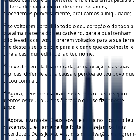
na terra do seu cativeiro, dizendo: Pecamos,
procedemos perversamente, praticamos a iniquidade;
38
se voltarem para ti de todo o seu coração e de toda a
sua alma na terra do seu cativeiro, para a qual tenham
sido levados cativos, e orarem voltados para a sua terra
que deste a seus pais, e para a cidade que escolheste, e
para a casa que edifiquei ao teu nome,
39
ouve do céu, da tua morada, a sua oração e as suas
súplicas, defende a sua causa e perdoa ao teu povo que
pecou contra ti.
40
Agora, Deus meu, abram-se os teus olhos, e sejam
atentos os teus ouvidos à oração que se fizer neste
lugar.
41
Agora, levanta-te, Deus Jeová, e entra no lugar do teu
descanso, tu e a arca da tua fortaleza; sejam os teus
sacerdotes, Deus Jeová, vestidos da salvação, e alegrem-