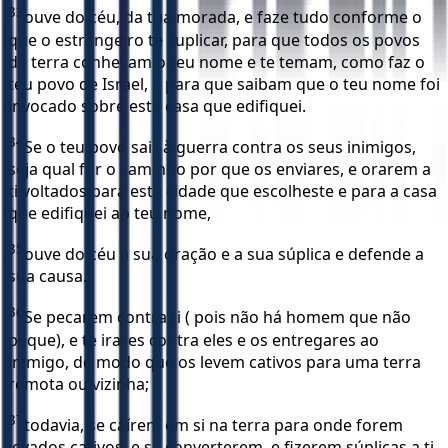
33
ouve do céu, da tua morada, e faze tudo conforme o
que o estrangeiro te suplicar, para que todos os povos
da terra conheçam o teu nome e te temam, como faz o
teu povo de Israel, e para que saibam que o teu nome foi
invocado sobre esta casa que edifiquei.
34
Se o teu povo sair à guerra contra os seus inimigos,
seja qual for o caminho por que os enviares, e orarem a
ti voltados para esta cidade que escolheste e para a casa
que edifiquei ao teu nome,
35
ouve do céu a sua oração e a sua súplica e defende a
sua causa.
36
Se pecarem contra ti ( pois não há homem que não
peque), e te irares contra eles e os entregares ao
inimigo, de modo que os levem cativos para uma terra
remota ou vizinha;
37
todavia, se caírem em si na terra para onde forem
levados cativos, e se converterem, e fizerem súplicas a ti