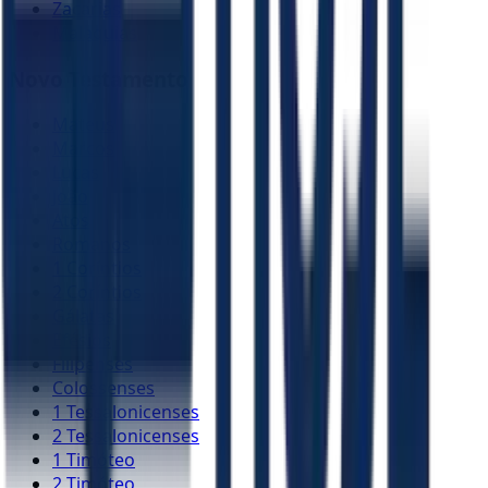
Zacarias
Malaquias
Novo Testamento
Mateus
Marcos
Lucas
João
Atos
Romanos
1 Coríntios
2 Coríntios
Gálatas
Efésios
Filipenses
Colossenses
1 Tessalonicenses
2 Tessalonicenses
1 Timóteo
2 Timóteo