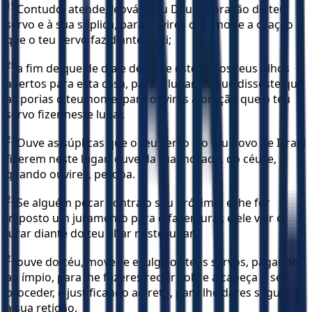
19
Contudo, atende, Jeová, meu Deus, à oração do teu
servo e à sua súplica, para ouvires o clamor e a oração
que o teu servo faz diante de ti;
20
a fim de que de dia e de noite estejam os teus olhos
abertos para esta casa, para o lugar de que disseste que
ali porias o teu nome; para ouvires a oração que o teu
servo fizer neste lugar.
21
Ouve as súplicas que o teu servo e o teu povo de Israel
fizerem neste lugar; ouve da tua morada, do céu; e,
quando ouvires, perdoa.
22
Se alguém pecar contra o seu próximo, e lhe for
imposto um juramento para o fazer jurar, e ele vier e
jurar diante do teu altar neste lugar,
23
ouve do céu, move-te e julga os teus servos, pagando
ao ímpio, para lhe fazeres recair sobre a cabeça o seu
proceder, e justificando ao reto, para lhe dares segundo
a sua retidão.