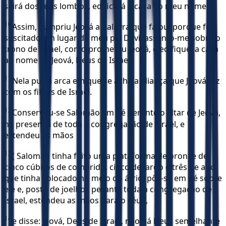
sairá dos teus lombos, edificará a casa ao meu nome.
10
Assim, cumpriu Jeová a palavra que falou, porque fui
suscitado em lugar de meu pai Davi, assento-me sobre o
trono de Israel, como prometeu Jeová, e edifiquei a casa
ao nome de Jeová, Deus de Israel.
11
Nela pus a arca em que se acha a aliança que Jeová fez
com os filhos de Israel.
12
Conservou-se Salomão em pé perante o altar de Jeová,
na presença de toda a congregação de Israel, e
estendeu as mãos
13
( Salomão tinha feito uma plataforma de bronze de
cinco cúbitos de comprido, cinco de largo e três de alto,
que tinha colocado no meio do átrio; pôs-se em pé sobre
ele e, posto de joelhos perante toda a congregação de
Israel, estendeu as mãos para o céu.),
14
e disse: Jeová, Deus de Israel, não há Deus semelhante