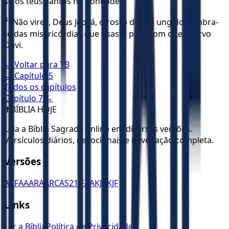
se os teus santos na bondade.
42
Não vires, Deus Jeová, o rosto do teu ungido; lembra-
te das misericórdias que usaste para com o teu servo
Davi.
← Voltar para
TB
← Capítulo
5
Todos os capítulos
Capítulo
7
→
✝️
BÍBLIA HOJE
Leia a Bíblia Sagrada online em diversas versões.
Versículos diários, devocionais e navegação completa.
Versões
ACF
AA
ARA
ARC
AS21
JFAA
KJA
KJF
Links
Ler a Bíblia
Política de Privacidade