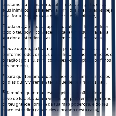
crestamento ou mangra, gafanhoto ou lagarta, se os
seus inimigos os sitiarem na terra das suas cidades, seja
qual for a praga ou seja qual for a enfermidade,
29
toda oração e toda súplica que alguém fizer ou fizer
todo o teu povo, conhecendo cada um a sua praga e a
sua dor e estendendo as suas mãos para esta casa,
30
ouve do céu, da tua morada, perdoa e dá a cada um
conforme todos os seus caminhos, de quem conheces o
coração ( pois tu, só tu conheces os corações dos filhos
dos homens),
31
para que temam, andando nos teus caminhos, todos
os dias que viverem na terra que deste a nossos pais.
32
Também, quanto ao estrangeiro, que não é do teu
povo de Israel, quando vier de um país remoto por amor
do teu grande nome, e da tua mão poderosa, e do teu
braço estendido (vindo eles e orando nesta casa),