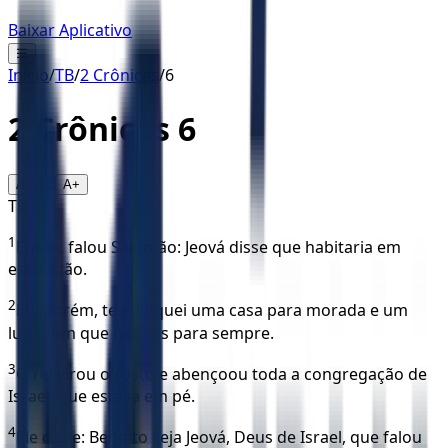
Baixar Aplicativo
☰
Início
/
TB
/
2 Crônicas
/
6
2 Crônicas
6
16
A-
A+
TB
1
Então, falou Salomão: Jeová disse que habitaria em
escuridão.
2
Eu, porém, te edifiquei uma casa para morada e um
lugar em que habites para sempre.
3
O rei virou o rosto e abençoou toda a congregação de
Israel, que estava em pé.
4
Ele disse: Bendito seja Jeová, Deus de Israel, que falou