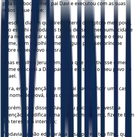
pela sua boca a meu pai Davi e executou com as suas
mãos o que disse:
5
Desde o dia em que tirei da terra do Egito o meu povo,
não escolhi de todas as tribos de Israel nenhuma cidade
para nela edificar uma casa em que estivesse o meu
nome, nem escolhi homem algum para ser príncipe
sobre o meu povo de Israel;
6
mas escolhi a Jerusalém, para que ali estivesse o meu
nome e escolhi a Davi para ser ele sobre o meu povo de
Israel.
7
Ora, era a intenção de meu pai Davi edificar uma casa
ao nome de Jeová, Deus de Israel.
8
Porém Jeová disse a Davi, meu pai: Já que tiveste a
intenção de edificar uma casa ao meu nome, fizeste bem
em teres esta intenção;
9
todavia tu, não edificarás a casa, porém teu filho, que