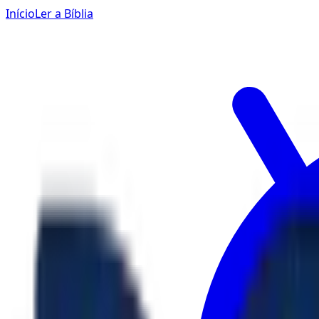
Início
Ler a Bíblia