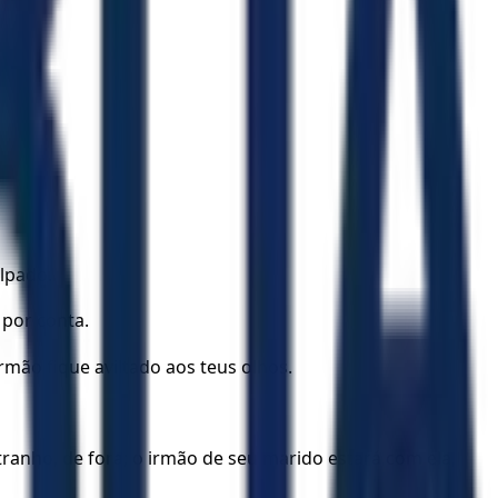
ulpado.
 por conta.
rmão fique aviltado aos teus olhos.
ranho, de fora; o irmão de seu marido estará com ela,