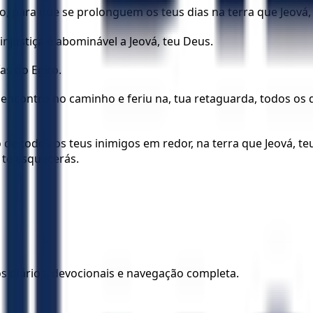
sto, para que se prolonguem os teus dias na terra que Jeová,
 injustiça é abominável a Jeová, teu Deus.
s do Egito.
encontro no caminho e feriu na, tua retaguarda, todos os d
de todos os teus inimigos em redor, na terra que Jeová, te
te esquecerás.
los diários, devocionais e navegação completa.