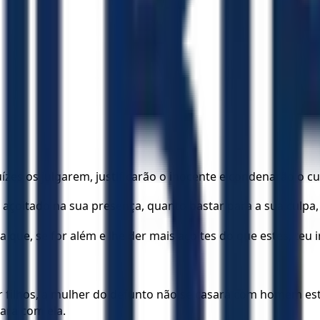
uízes os julgarem, justificarão o inocente e condenarão o c
er açoitado na sua presença, quanto bastar para a sua culpa,
 que, se for além e lhe der mais açoites do que estes, teu i
r filhos, a mulher do defunto não se casará com homem est
ara com ela.