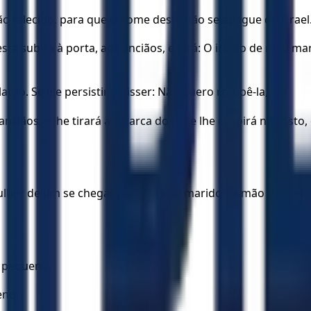
o falecido, para que o nome deste não se apague de Israel
ta subirá à porta, aos anciãos, e dirá: O irmão de meu ma
rão. Se ele persistir e disser: Não quero recebê-la,
ciãos, e lhe tirará a alparca do pé, e lhe cuspirá no rosto
er de um se chegar para livrar o marido da mão daquele qu
m pequeno.
eno.