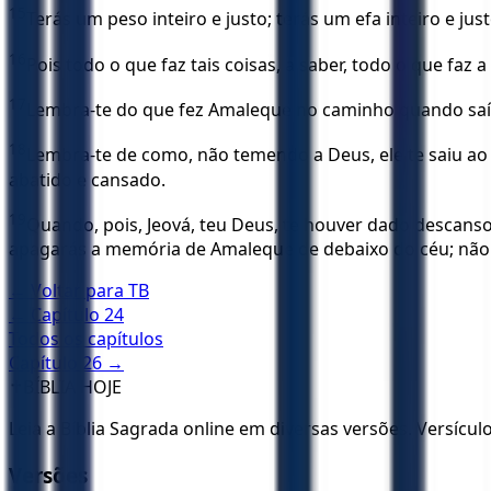
15
Terás um peso inteiro e justo; terás um efa inteiro e ju
16
Pois todo o que faz tais coisas, a saber, todo o que faz a
17
Lembra-te do que fez Amaleque no caminho quando saía
18
Lembra-te de como, não temendo a Deus, ele te saiu ao 
abatido e cansado.
19
Quando, pois, Jeová, teu Deus, te houver dado descanso 
apagarás a memória de Amaleque de debaixo do céu; não 
← Voltar para
TB
← Capítulo
24
Todos os capítulos
Capítulo
26
→
✝️
BÍBLIA HOJE
Leia a Bíblia Sagrada online em diversas versões. Versícu
Versões