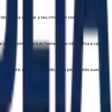
.
rido recusa suscitar a seu irmão um nome em Israel, não
, e dirá: Assim se fará ao homem que não edifica a casa de
e o fere, e estender a mão, e lhe pegar pelas suas