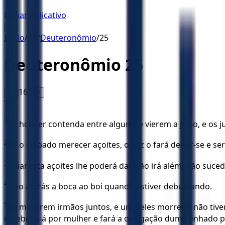
Baixar Aplicativo
☰
Início
/
TB
/
Deuteronômio
/
25
Deuteronômio
25
16
A-
A+
TB
1
Se houver contenda entre alguns, e vierem a juízo, e os j
2
Se o culpado merecer açoites, o juiz o fará deitar-se e s
3
Quarenta açoites lhe poderá dar, não irá além; não suceda
4
Não atarás a boca ao boi quando estiver debulhando.
5
Se morarem irmãos juntos, e um deles morrer e não tive
recebê-la-á por mulher e fará a obrigação dum cunhado p