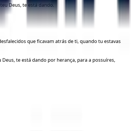
 teu Deus, te está dando.
esfalecidos que ficavam atrás de ti, quando tu estavas
u Deus, te está dando por herança, para a possuíres,