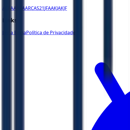
ACF
AA
ARA
ARC
AS21
JFAA
KJA
KJF
Links
Ler a Bíblia
Política de Privacidade