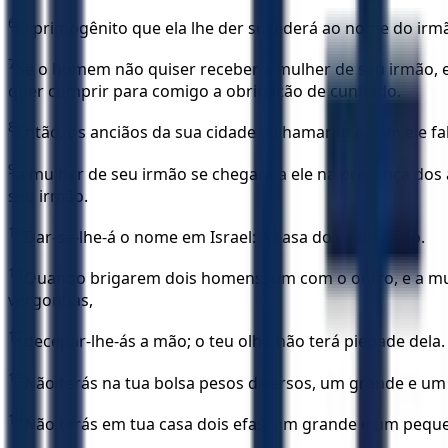
6
O primogênito que ela lhe der sucederá ao nome do irmã
7
Se o homem não quiser receber a mulher de seu irmão, es
quer cumprir para comigo a obrigação de cunhado.
8
Então, os anciãos da sua cidade o chamarão e com ele fala
9
a mulher de seu irmão se chegará a ele na presença dos an
seu irmão.
10
Dar-se-lhe-á o nome em Israel: A casa do descalçado.
11
Quando brigarem dois homens, um com o outro, e a mulh
vergonhas,
12
decepar-lhe-ás a mão; o teu olho não terá piedade dela.
13
Não terás na tua bolsa pesos diversos, um grande e u
14
Não terás em tua casa dois efas, um grande e um pequ