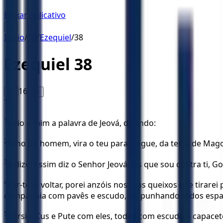
Baixar Aplicativo
☰
Início
/
TB
/
Ezequiel
/
38
Ezequiel
38
16
A-
A+
TB
1
Veio a mim a palavra de Jeová, dizendo:
2
Filho do homem, vira o teu para Gogue, da terra de Magog
3
e dize: Assim diz o Senhor Jeová: Eis que sou contra ti, 
4
Far-te-ei voltar, porei anzóis nos teus queixos e te tirar
companhia com pavês e escudo, empunhando todos espa
5
Pérsia, Cus e Pute com eles, todos com escudo e capacet