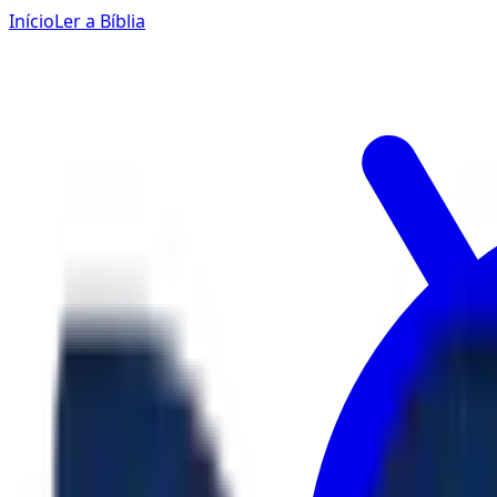
Início
Ler a Bíblia