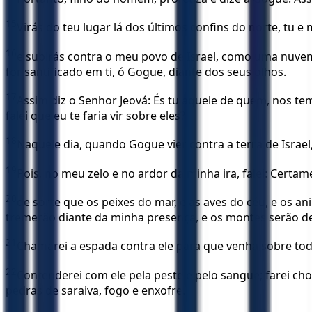
15
Virás do teu lugar lá dos últimos confins do norte, tu
16
e subirás contra o meu povo de Israel, como uma nuvem 
for santificado em ti, ó Gogue, diante dos seus olhos.
17
Assim diz o Senhor Jeová: És tu aquele de quem, nos te
falei que eu te faria vir sobre eles?
18
Naquele dia, quando Gogue vier contra a terra de Israel
19
Pois, no meu zelo e no ardor da minha ira, falei: Certa
20
de sorte que os peixes do mar, e as aves do céu, e os a
tremerão diante da minha presença, e os montes serão deit
21
Chamarei a espada contra ele para que venha sobre tod
22
Contenderei com ele pela peste e pelo sangue; farei ch
pedras de saraiva, fogo e enxofre.