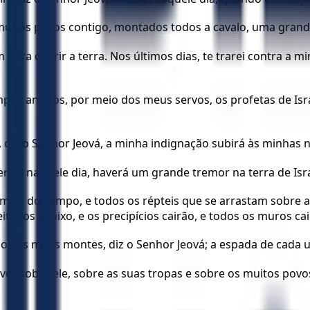
 e muitos povos contigo, montados todos a cavalo, uma gran
para cobrir a terra. Nos últimos dias, te trarei contra a
mpos antigos, por meio dos meus servos, os profetas de Isr
, diz o Senhor Jeová, a minha indignação subirá às minhas n
mente, naquele dia, haverá um grande tremor na terra de Isra
nimais do campo, e todos os répteis que se arrastam sobre a
ados abaixo, e os precipícios cairão, e todos os muros cai
os os meus montes, diz o Senhor Jeová; a espada de cada u
over sobre ele, sobre as suas tropas e sobre os muitos po