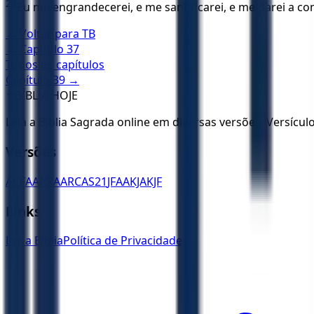
23
Eu me engrandecerei, e me santificarei, e me darei a c
← Voltar para
TB
← Capítulo
37
Todos os capítulos
Capítulo
39
→
✝️
BÍBLIA HOJE
Leia a Bíblia Sagrada online em diversas versões. Versícu
Versões
ACF
AA
ARA
ARC
AS21
JFAA
KJA
KJF
Links
Ler a Bíblia
Política de Privacidade