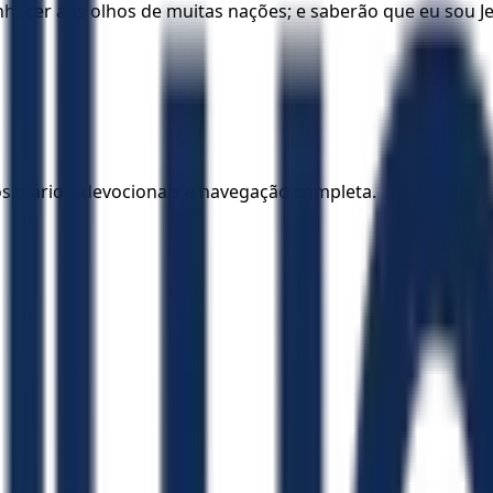
onhecer aos olhos de muitas nações; e saberão que eu sou J
los diários, devocionais e navegação completa.