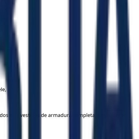
le,
os, todos eles vestidos de armadura completa, uma grande