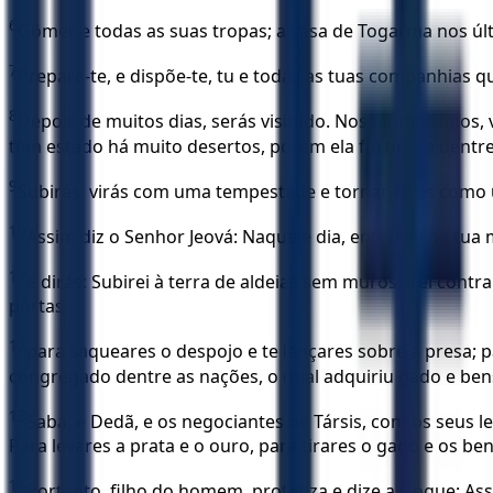
6
Gômer e todas as suas tropas; a casa de Togarma nos últ
7
Prepara-te, e dispõe-te, tu e todas as tuas companhias qu
8
Depois de muitos dias, serás visitado. Nos últimos anos,
têm estado há muito desertos, porém ela foi tirada dentr
9
Subirás, virás com uma tempestade e tornar-te-ás como u
10
Assim diz o Senhor Jeová: Naquele dia, entrarão na tua
11
e dirás: Subirei à terra de aldeias sem muros; irei c
portas,
12
para saqueares o despojo e te lançares sobre a presa;
congregado dentre as nações, o qual adquiriu gado e bens
13
Sabá, e Dedã, e os negociantes de Társis, com os seus l
Para levares a prata e o ouro, para tirares o gado e os b
14
Portanto, filho do homem, profetiza e dize a Gogue: Ass