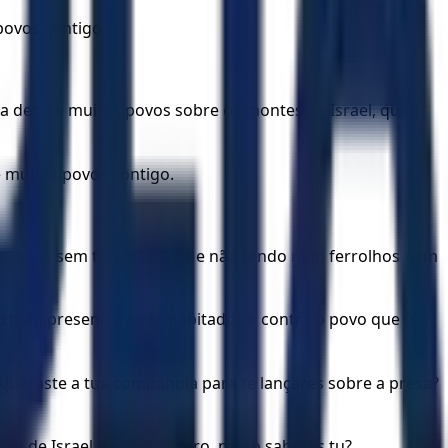
povos contigo.
ada dentre muitos povos sobre os montes de Israel, que
e muitos povos contigo.
ando todos sem terem muros e não tendo nem ferrolhos nem
 acham presentemente habitados e contra o povo que foi
 Ajuntaste a tua companhia para te lançares sobre a presa?
vo de Israel habitar seguro, não o saberás tu?