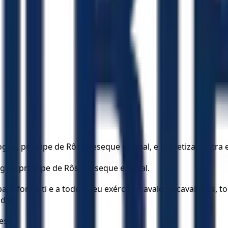
ue, príncipe de Rôs, Meseque e Tubal, e profetiza contra e
Gogue, príncipe de Rôs, Meseque e Tubal.
ei para fora a ti e a todo o teu exército, cavalos e cavaleir
das;
es;