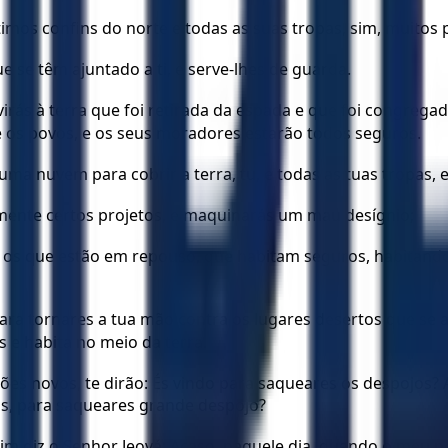
imos confins do norte e todas as suas tropas, sim, muitos 
e se têm ajuntado a ti, e serve-lhes de guarda.
 virás à terra que foi retirada da espada e que foi congreg
e os povos, e os seus moradores estarão todos seguros.
ma nuvem para cobrir a terra, tu, e todas as tuas tropas, 
 mente certos projetos, e maquinarás um mau desígnio;
ontra os que estão em repouso, que habitam seguros, habit
 para tornares a tua mão contra os lugares desertos que se
 e habita no meio da terra.
eões novos, te dirão: És vindo para saqueares os despojos?
ens, para saqueares grande despojo?
im diz o Senhor Jeová: Acaso, naquele dia, quando o meu po