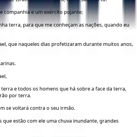
de companhia e um exército pujante;
 minha terra, para que me conheçam as nações, quando eu
ael, que naqueles dias profetizaram durante muitos anos,
arinas.
el,
 terra e todos os homens que há sobre a face da terra,
rão por terra.
m se voltará contra o seu irmão.
vos que estão com ele uma chuva inundante, grandes