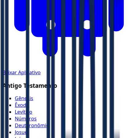
Baixar Aplicativo
Antigo Testamento
Gênesis
Êxodo
Levítico
Números
Deuteronômio
Josué