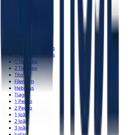
Romanos
1 Coríntios
2 Coríntios
Gálatas
Efésios
Filipenses
Colossenses
1 Tessalonicenses
2 Tessalonicenses
1 Timóteo
2 Timóteo
Tito
Filemom
Hebreus
Tiago
1 Pedro
2 Pedro
1 João
2 João
3 João
Judas