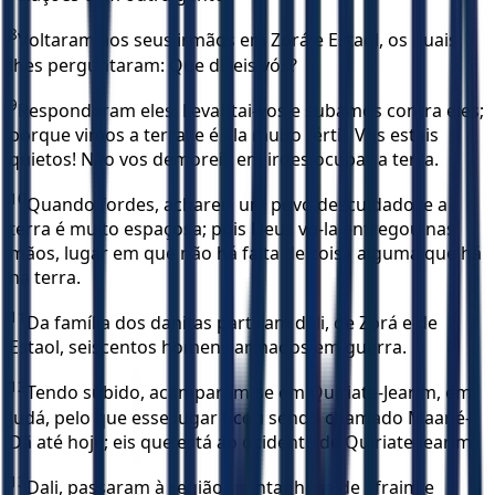
8
Voltaram aos seus irmãos em Zorá e Estaol, os quais
lhes perguntaram: Que dizeis vós?
9
Responderam eles: Levantai-vos e subamos contra eles;
porque vimos a terra, e é ela muito fértil. Vós estais
quietos! Não vos demoreis em irdes ocupar a terra.
10
Quando fordes, achareis um povo descuidado, e a
terra é muito espaçosa; pois Deus vo-la entregou nas
mãos, lugar em que não há falta de coisa alguma que há
na terra.
11
Da família dos danitas partiram dali, de Zorá e de
Estaol, seiscentos homens armados em guerra.
12
Tendo subido, acamparam-se em Quiriate-Jearim, em
Judá, pelo que esse lugar ficou sendo chamado Maané-
Dã até hoje; eis que está ao ocidente de Quiriate-Jearim.
13
Dali, passaram à região montanhosa de Efraim e