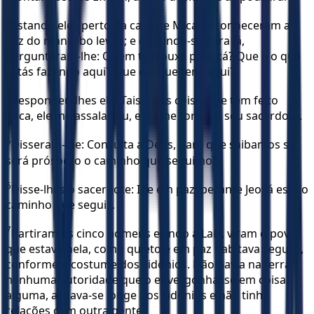
3
Estando eles perto da casa de Mica, reconheceram a
voz do mancebo levita; e dirigindo-se para lá,
perguntaram-lhe: Quem te trouxe para cá? Que é o que
estás fazendo aqui? Que é o que tens aqui?
4
Respondeu-lhes ele: Tais e tais coisas me tem feito
Mica, ele me assalariou, e eu me tornei o seu sacerdote.
5
Disseram-lhe: Consulta a Deus, para que saibamos se
será próspero o caminho que seguimos.
6
Disse-lhes o sacerdote: Ide em paz; perante Jeová está o
caminho que seguis.
7
Partiram os cinco homens e, indo a Laís, viram o povo
que estava nela, como quieto e em paz habitava seguro,
conforme o costume dos sidônios. Não havia na terra
nenhuma autoridade que o envergonhasse em coisa
alguma, achava-se longe dos sidônios e não tinha
relações com outra gente.