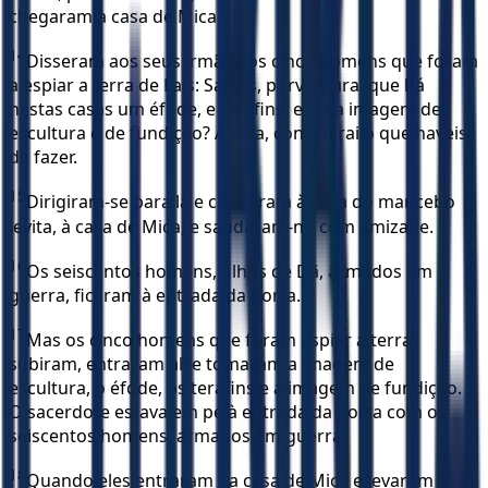
chegaram à casa de Mica.
14
Disseram aos seus irmãos os cinco homens que foram
a espiar a terra de Laís: Sabeis, porventura, que há
nestas casas um éfode, e terafins, e uma imagem de
escultura e de fundição? Agora, considerai o que haveis
de fazer.
15
Dirigiram-se para lá e chegaram à casa do mancebo
levita, à casa de Mica, e saudaram-no com amizade.
16
Os seiscentos homens, filhos de Dã, armados em
guerra, ficaram à entrada da porta.
17
Mas os cinco homens que foram espiar a terra
subiram, entraram ali e tomaram a imagem de
escultura, o éfode, os terafins e a imagem de fundição.
O sacerdote estava em pé à entrada da porta com os
seiscentos homens, armados em guerra.
18
Quando eles entraram na casa de Mica e levaram a