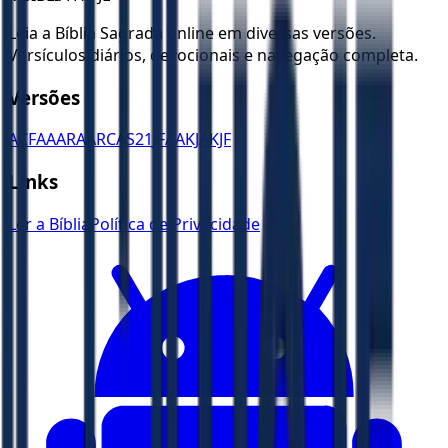
Leia a Bíblia Sagrada online em diversas versões.
Versículos diários, devocionais e navegação completa.
Versões
ACF
AA
ARA
ARC
AS21
JFAA
KJA
KJF
Links
Ler a Bíblia
Política de Privacidade