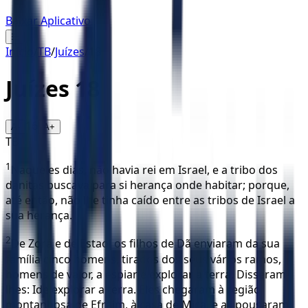
Baixar Aplicativo
☰
Início
/
TB
/
Juízes
/
18
Juízes
18
16
A-
A+
TB
1
Naqueles dias, não havia rei em Israel, e a tribo dos
danitas buscava para si herança onde habitar; porque,
até então, não lhe tinha caído entre as tribos de Israel a
sua herança.
2
De Zorá e de Estaol os filhos de Dã enviaram da sua
família cinco homens, tirados dos seus vários ramos,
homens de valor, a espiar e explorar a terra. Disseram-
lhes: Ide explorar a terra. Eles chegaram à região
montanhosa de Efraim, à casa de Mica, e ali pousaram.