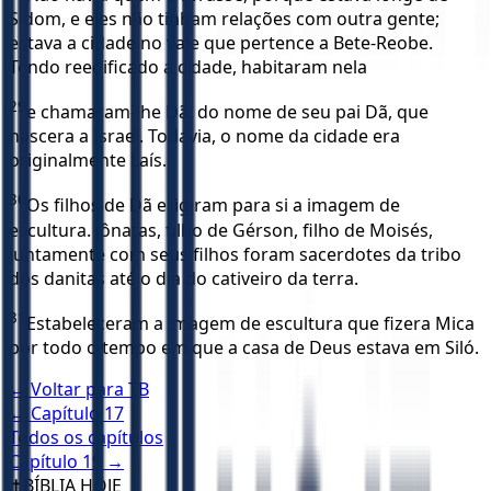
Sidom, e eles não tinham relações com outra gente;
estava a cidade no vale que pertence a Bete-Reobe.
Tendo reedificado a cidade, habitaram nela
29
e chamaram-lhe Dã, do nome de seu pai Dã, que
nascera a Israel. Todavia, o nome da cidade era
originalmente Laís.
30
Os filhos de Dã erigiram para si a imagem de
escultura. Jônatas, filho de Gérson, filho de Moisés,
juntamente com seus filhos foram sacerdotes da tribo
dos danitas até o dia do cativeiro da terra.
31
Estabeleceram a imagem de escultura que fizera Mica
por todo o tempo em que a casa de Deus estava em Siló.
← Voltar para
TB
← Capítulo
17
Todos os capítulos
Capítulo
19
→
✝️
BÍBLIA HOJE