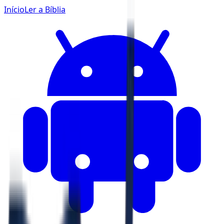
Início
Ler a Bíblia