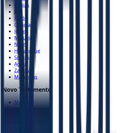
Oséias
Joel
Amós
Obadias
Jonas
Miquéias
Naum
Habacuque
Sofonias
Ageu
Zacarias
Malaquias
Novo Testamento
Mateus
Marcos
Lucas
João
Atos