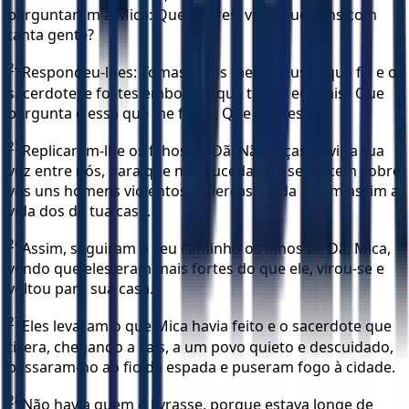
perguntaram a Mica: Que queres, visto que vens com
tanta gente?
24
Respondeu-lhes: Tomastes os meus deuses que fiz e o
sacerdote, e fostes embora, e que tenho eu mais? Que
pergunta é essa que me fazes: Que queres?
25
Replicaram-lhe os filhos de Dã: Não faças ouvir a tua
voz entre nós, para que não suceda que se lancem sobre
vós uns homens violentos, e percas a vida e bem assim a
vida dos da tua casa.
26
Assim, seguiram o seu caminho os filhos de Dã. Mica,
vendo que eles eram mais fortes do que ele, virou-se e
voltou para sua casa.
27
Eles levaram o que Mica havia feito e o sacerdote que
tivera, chegando a Laís, a um povo quieto e descuidado,
passaram-no ao fio da espada e puseram fogo à cidade.
28
Não havia quem o livrasse, porque estava longe de