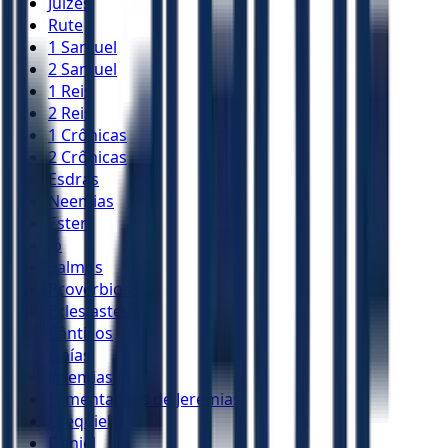
Juízes
Rute
1 Samuel
2 Samuel
1 Reis
2 Reis
1 Crônicas
2 Crônicas
Esdras
Neemias
Ester
Jó
Salmos
Provérbios
Eclesiastes
Cânticos
Isaías
Jeremias
Lamentações de Jeremias
Ezequiel
Daniel