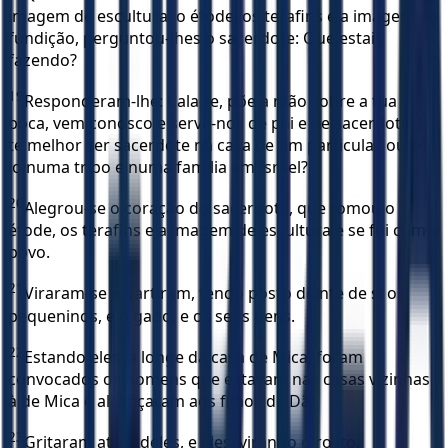
imagem de escultura, o éfode, os terafins e a imagem de
fundição, perguntou-lhes o sacerdote: Que estais
fazendo?
19
Responderam-lhe: Cala-te, põe a mão sobre a tua
boca, vem conosco e serve-nos de pai e de sacerdote. É-
te melhor ser sacerdote na casa de um particular, ou sê-
lo numa tribo e numa família em Israel?
20
Alegrou-se o coração do sacerdote, que tomou o
éfode, os terafins e a imagem de escultura e se foi com o
povo.
21
Viraram-se e partiram, tendo posto diante de si os
pequeninos, e o gado, e os seus bens.
22
Estando eles já longe da casa de Mica, foram
convocados os homens que estavam nas casas vizinhas
à de Mica e alcançaram aos filhos de Dã.
23
Gritaram atrás deles, e eles, virando o rosto,