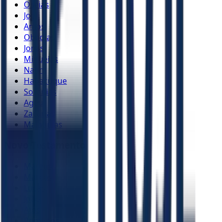
Oséias
Joel
Amós
Obadias
Jonas
Miquéias
Naum
Habacuque
Sofonias
Ageu
Zacarias
Malaquias
Novo Testamento
Mateus
Marcos
Lucas
João
Atos
Romanos