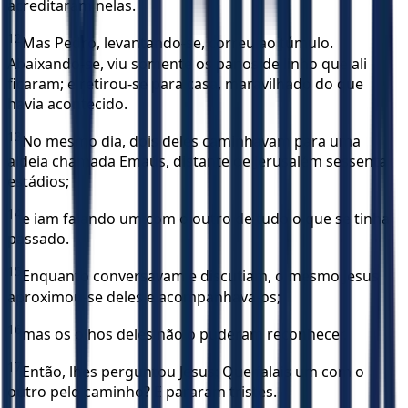
acreditaram nelas.
12
Mas Pedro, levantando-se, correu ao túmulo.
Abaixando-se, viu somente os panos de linho que ali
ficaram; e retirou-se para casa, maravilhado do que
havia acontecido.
13
No mesmo dia, dois deles caminhavam para uma
aldeia chamada Emaús, distante de Jerusalém sessenta
estádios;
14
e iam falando um com o outro de tudo o que se tinha
passado.
15
Enquanto conversavam e discutiam, o mesmo Jesus
aproximou-se deles e acompanhava-os;
16
mas os olhos deles não o puderam reconhecer.
17
Então, lhes perguntou Jesus: Que falais um com o
outro pelo caminho? E pararam tristes.