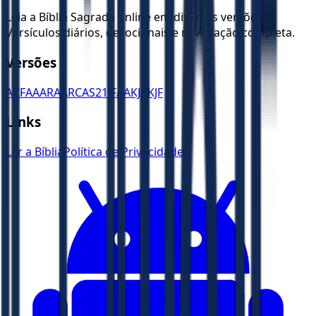
Leia a Bíblia Sagrada online em diversas versões.
Versículos diários, devocionais e navegação completa.
Versões
ACF
AA
ARA
ARC
AS21
JFAA
KJA
KJF
Links
Ler a Bíblia
Política de Privacidade