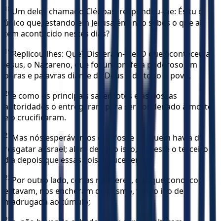
18
Um deles chamado Cléopas, respondeu-lhe: És tu o
único que, estando em Jerusalém, não sabes o que ali
tem acontecido nestes dias?
19
Replicou-lhes: Que? Disseram-lhe: O que aconteceu a
Jesus, o Nazareno, que foi um profeta poderoso em
obras e palavras diante de Deus e de todo o povo,
20
e como os principais sacerdotes e as nossas
autoridades o entregaram para ser condenado à morte
e o crucificaram.
21
Mas nós esperávamos que fosse ele quem havia de
resgatar a Israel; além de tudo isso, é já este o terceiro
dia depois que essas coisas sucederam.
22
Por outro lado, certas mulheres, das que conosco
estavam, nos encheram de pasmo, tendo ido de
madrugada ao túmulo;
23