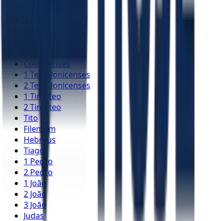
1 Coríntios
2 Coríntios
Gálatas
Efésios
Filipenses
Colossenses
1 Tessalonicenses
2 Tessalonicenses
1 Timóteo
2 Timóteo
Tito
Filemom
Hebreus
Tiago
1 Pedro
2 Pedro
1 João
2 João
3 João
Judas