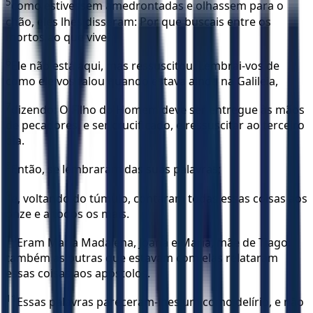
5
como estivessem amedrontadas e olhassem para o
chão, eles lhes disseram: Por que buscais entre os
mortos ao que vive?
6
Ele não está aqui, mas ressuscitou. Lembrai-vos de
como ele vos falou quando estava ainda na Galileia,
7
dizendo: O Filho do Homem deve ser entregue às mãos
de pecadores, e ser crucificado, e ressuscitar ao terceiro
dia.
8
Então, se lembraram das suas palavras;
9
e, voltando do túmulo, contaram todas essas coisas aos
onze e a todos os mais.
10
Eram Maria Madalena, Joana e Maria, mãe de Tiago;
também as outras que estavam com elas relataram
essas coisas aos apóstolos.
11
Essas palavras pareceram-lhes um como delírio, e não