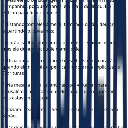
Mas eles o constrangeram, dizendo: Fica em nossa
companhia, porque é tarde, e o dia já declinou. Ele
entrou para ficar com eles.
30
Estando com eles à mesa, tomando o pão, deu graças
e, partindo-o, dava-lhes;
31
então, se lhes abriram os olhos e o reconheceram;
mas ele desapareceu de diante deles.
32
Dizia um ao outro: Não se nos abrasava o coração,
quando ele nos falava pelo caminho e nos explicava as
Escrituras?
33
Na mesma hora, levantaram-se, voltaram para
Jerusalém e acharam reunidos os onze e os que com
eles estavam, os quais
34
diziam: Realmente o Senhor ressurgiu e apareceu a
Simão.
35
Os dois contaram o que havia acontecido no caminho