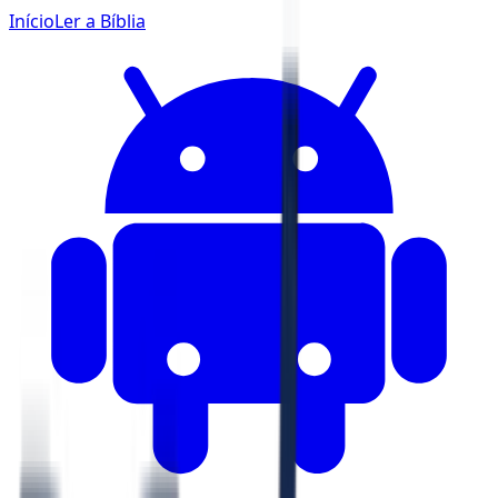
Início
Ler a Bíblia