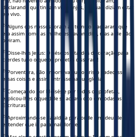
e, não havendo achado o seu corpo, voltaram,
declarando que tinham visto anjos, os quais diziam estar
ele vivo.
24
Alguns dos nossos foram ao túmulo e acharam que
era assim como as mulheres haviam dito, mas a ele não
o viram.
25
Disse-lhes Jesus: Ó néscios e tardos de coração para
crerdes tudo o que os profetas disseram!
26
Porventura, não importava que o Cristo padecesse
essas coisas e assim entrasse na sua glória?
27
Começando por Moisés e por todos os profetas,
explicou-lhes o que dele se achava dito em todas as
Escrituras.
28
Aproximando-se da aldeia para onde iam, deu ele a
entender que ia para mais longe.
29