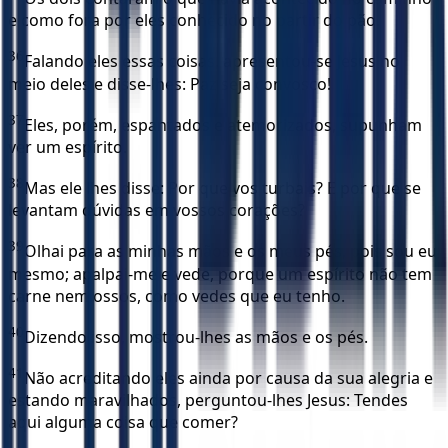
e como fora por eles conhecido no partir do pão.
36
Falando eles essas coisas, apresentou-se Jesus no
meio deles e disse-lhes: Paz seja convosco!
37
Eles, porém, espantados e atemorizados, supunham
ver um espírito.
38
Mas ele lhes disse: Por que vos turbais? E por que se
levantam dúvidas em vossos corações?
39
Olhai para as minhas mãos e os meus pés, pois sou eu
mesmo; apalpai-me e vede, porque um espírito não tem
carne nem ossos, como vedes que eu tenho.
40
Dizendo isso, mostrou-lhes as mãos e os pés.
41
Não acreditando eles ainda por causa da sua alegria e
estando maravilhados, perguntou-lhes Jesus: Tendes
aqui alguma coisa que comer?