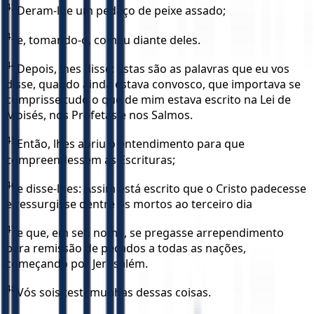
42
Deram-lhe um pedaço de peixe assado;
43
e, tomando-o, comeu diante deles.
44
Depois, lhes disse: Estas são as palavras que eu vos
disse, quando ainda estava convosco, que importava se
cumprisse tudo o que de mim estava escrito na Lei de
Moisés, nos Profetas e nos Salmos.
45
Então, lhes abriu o entendimento para que
compreendessem as Escrituras;
46
e disse-lhes: Assim está escrito que o Cristo padecesse
e ressurgisse dentre os mortos ao terceiro dia
47
e que, em seu nome, se pregasse arrependimento
para remissão de pecados a todas as nações,
começando por Jerusalém.
48
Vós sois testemunhas dessas coisas.