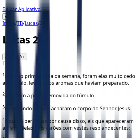
Baixar Aplicativo
☰
Início
/
TB
/
Lucas
/
24
Lucas
24
16
A-
A+
TB
1
mas, no primeiro dia da semana, foram elas muito cedo
ao túmulo, levando os aromas que haviam preparado.
2
Acharam a pedra removida do túmulo
3
e, entrando ali, não acharam o corpo do Senhor Jesus.
4
Ficando perplexas por causa disso, eis que apareceram
ao lado delas dois varões com vestes resplandecentes;