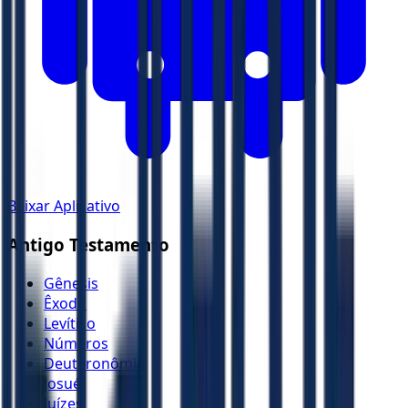
Baixar Aplicativo
Antigo Testamento
Gênesis
Êxodo
Levítico
Números
Deuteronômio
Josué
Juízes