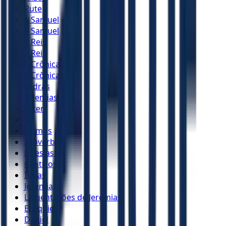
Rute
1 Samuel
2 Samuel
1 Reis
2 Reis
1 Crônicas
2 Crônicas
Esdras
Neemias
Ester
Jó
Salmos
Provérbios
Eclesiastes
Cânticos
Isaías
Jeremias
Lamentações de Jeremias
Ezequiel
Daniel