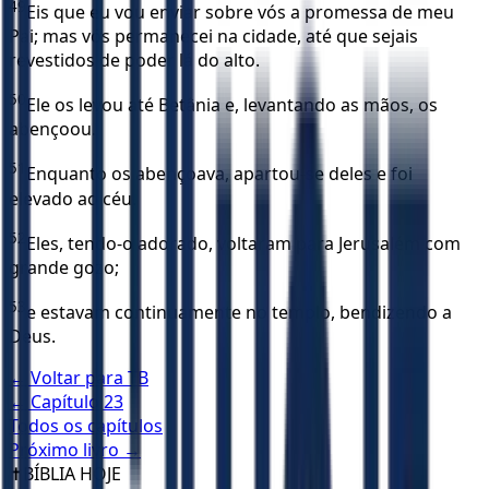
49
Eis que eu vou enviar sobre vós a promessa de meu
Pai; mas vós permanecei na cidade, até que sejais
revestidos de poder lá do alto.
50
Ele os levou até Betânia e, levantando as mãos, os
abençoou.
51
Enquanto os abençoava, apartou-se deles e foi
elevado ao céu.
52
Eles, tendo-o adorado, voltaram para Jerusalém com
grande gozo;
53
e estavam continuamente no templo, bendizendo a
Deus.
← Voltar para
TB
← Capítulo
23
Todos os capítulos
Próximo livro →
✝️
BÍBLIA HOJE